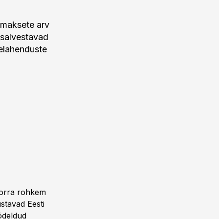
imaksete arv
 salvestavad
elahenduste
 korra rohkem
stavad Eesti
ödeldud