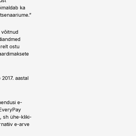
ust
õimaldab ka
tsenaariume.”
 võitnud
rdiandmed
relt ostu
kaardimaksete
 2017. aastal
hendusi e-
. EveryPay
 sh ühe-kliki-
natiiv e-arve