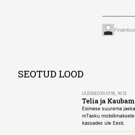
Finantsu
SEOTUD LOOD
UUDISED
30.01.18, 16:12
Telia ja Kaubam
Esimese suurema jaekau
mTasku mobiilimaksete 
kassades üle Eesti.