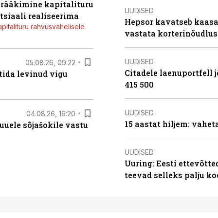
a rääkimine kapitalituru
UUDISED
tsiaali realiseerima
Hepsor kavatseb kaasa
apitalituru rahvusvahelisele
vastata korterinõudlus
UUDISED
05.08.26, 09:22
Citadele laenuportfell j
tida levinud vigu
415 500
UUDISED
04.08.26, 16:20
15 aastat hiljem: vahet
uele sõjašokile vastu
UUDISED
Uuring: Eesti ettevõtt
teevad selleks palju k