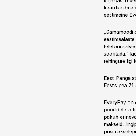
kirjeldas Ted
kaardiandmete
eestimaine Ev
„Samamoodi on
eestimaalaste
telefoni salve
sooritada,” la
tehingute ligi
Eesti Panga st
Eestis pea 71,
EveryPay on e
poodidele ja l
pakub erineva
makseid, lingi
püsimakselepi