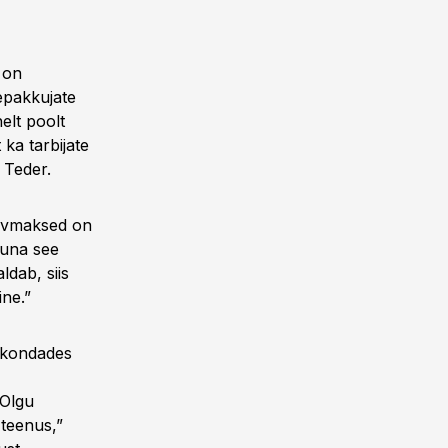
 on
epakkujate
elt poolt
 ka tarbijate
 Teder.
duvmaksed on
kuna see
ldab, siis
ine.”
dkondades
 Olgu
 teenus,”