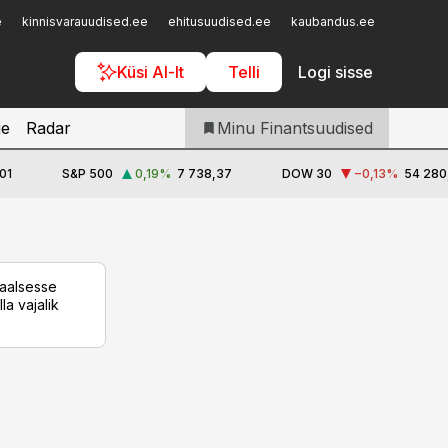
Iseteenindus
e
kinnisvarauudised.ee
ehitusuudised.ee
kaubandus.ee
toostusu
Telli Finantsuudised
Küsi AI-lt
Telli
Logi sisse
je
Radar
Minu Finantsuudised
01
S&P 500
0,19
%
7 738,37
DOW 30
−0,13
%
54 280
taalsesse
la vajalik