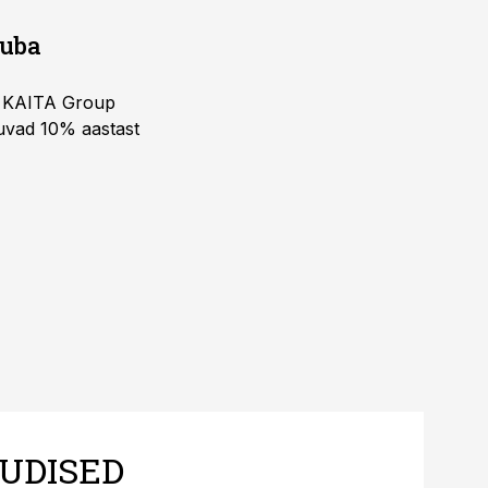
juba
ja KAITA Group
kuvad 10% aastast
UDISED