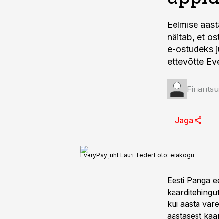
Eelmise aast
näitab, et o
e-ostudeks 
ettevõtte Ev
Finantsu
Jaga
EveryPay juht Lauri Teder.
Foto:
erakogu
Eesti Panga e
kaarditehingu
kui aasta var
aastasest kaa