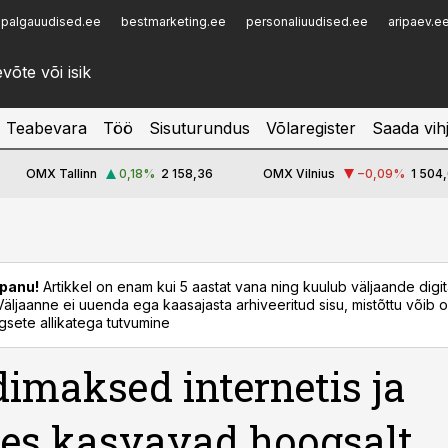
palgauudised.ee
bestmarketing.ee
personaliuudised.ee
aripaev.e
Infopank
Radar
Teabevara
Töö
Sisuturundus
Võlaregister
Saada vih
OMX Tallinn
0,18
%
2 158,36
OMX Vilnius
−0,09
%
1 504,
panu!
Artikkel on enam kui 5 aastat vana ning kuulub väljaande digi
. Väljaanne ei uuenda ega kaasajasta arhiveeritud sisu, mistõttu võib ol
sete allikatega tutvumine
imaksed internetis ja
es kasvavad hoogsalt