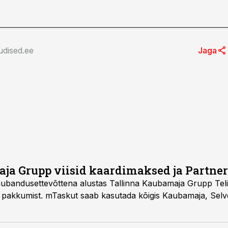
udised.ee
Jaga
aja Grupp viisid kaardimaksed ja Partner
bandusettevõttena alustas Tallinna Kaubamaja Grupp Telia
pakkumist. mTaskut saab kasutada kõigis Kaubamaja, Selveri