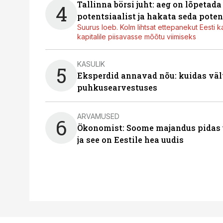
Tallinna börsi juht: aeg on lõpetad
4
potentsiaalist ja hakata seda poten
Suurus loeb. Kolm lihtsat ettepanekut Eesti k
kapitalile piisavasse mõõtu viimiseks
KASULIK
5
Eksperdid annavad nõu: kuidas väl
puhkusearvestuses
ARVAMUSED
6
Ökonomist: Soome majandus pidas u
ja see on Eestile hea uudis