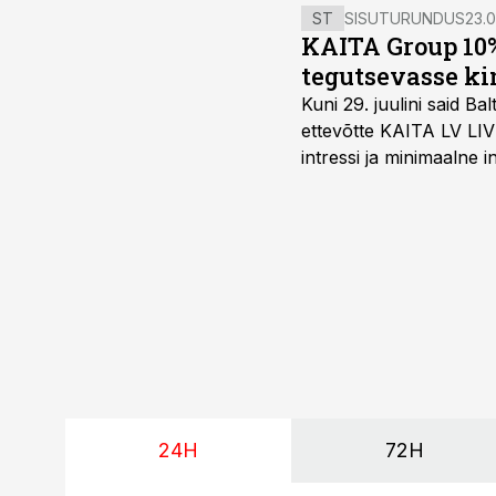
ST
SISUTURUNDUS
23.0
KAITA Group 10%
tegutsevasse ki
Kuni 29. juulini said 
ettevõtte KAITA LV LIV
intressi ja minimaalne
24H
72H