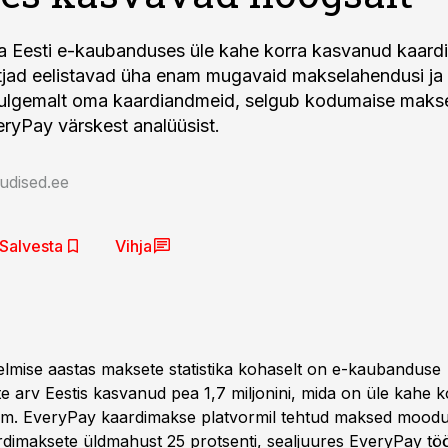
a Eesti e-kaubanduses üle kahe korra kasvanud kaard
stjad eelistavad üha enam mugavaid makselahendusi ja
julgemalt oma kaardiandmeid, selgub kodumaise maks
eryPay värskest analüüsist.
udised.ee
Salvesta
Vihja
elmise aastas maksete statistika kohaselt on e-kaubanduse
te arv Eestis kasvanud pea 1,7 miljonini, mida on üle kahe
em. EveryPay kaardimakse platvormil tehtud maksed moodu
rdimaksete üldmahust 25 protsenti, sealjuures EveryPay tö