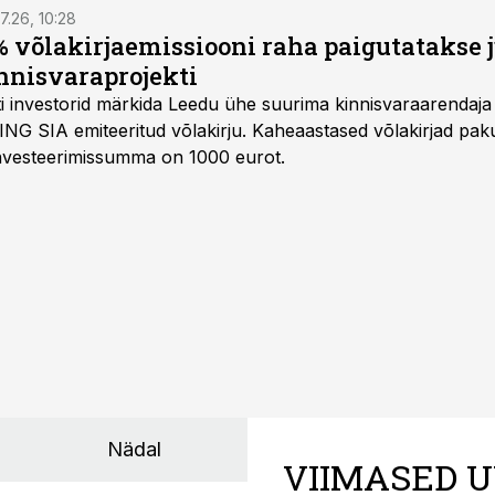
7.26, 10:28
 võlakirjaemissiooni raha paigutatakse 
nnisvaraprojekti
Balti investorid märkida Leedu ühe suurima kinnisvaraarenda
ING SIA emiteeritud võlakirju. Kaheaastased võlakirjad pa
 investeerimissumma on 1000 eurot.
Nädal
VIIMASED U