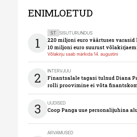
ENIMLOETUD
ST
SISUTURUNDUS
1
220 miljoni euro väärtuses varasid
10 miljoni euro suurust võlakirjaem
Võlakirju saab märkida 14. augustini
INTERVJUU
2
Finantsalale tagasi tulnud Diana P
rolli proovimine ei võta finantsko
UUDISED
3
Coop Panga uue personalijuhina al
ARVAMUSED