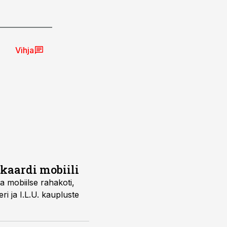
Vihja
kaardi mobiili
 mobiilse rahakoti,
 ja I.L.U. kaupluste