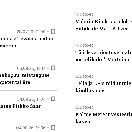
UUDISED
Valeria Kiisk taandub R
võtab üle Mart Altvee
28.07.26, 12:09
 haldav Tewox alustab
isiooni
UUDISED
Töötleva tööstuse maht 
murelikuks.” Mertsina:
03.08.26, 14:17
aakspuu: teistsuguse
UUDISED
mpetentsi ära
Telia ja LHV tõid turul
kindlustuse
04.08.26, 11:04
ustas Pirkko Saar
UUDISED
Kolme Mere investeerim
kasvu
04.08.26, 15:36