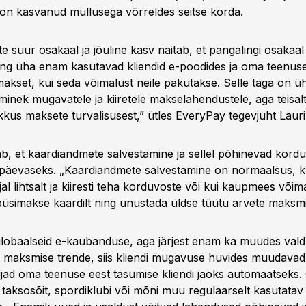
 on kasvanud mullusega võrreldes seitse korda.
e suur osakaal ja jõuline kasv näitab, et pangalingi osakaal
ng üha enam kasutavad kliendid e-poodides ja oma teenus
akset, kui seda võimalust neile pakutakse. Selle taga on üh
minek mugavatele ja kiiretele makselahendustele, aga teisalt
kkus maksete turvalisusest,” ütles EveryPay tegevjuht Lauri
itab, et kaardiandmete salvestamine ja sellel põhinevad kor
päevaseks. „Kaardiandmete salvestamine on normaalsus, 
al lihtsalt ja kiiresti teha korduvoste või kui kaupmees võima
 püsimakse kaardilt ning unustada üldse tüütu arvete maksm
lobaalseid e-kaubanduse, aga järjest enam ka muudes val
 maksmise trende, siis kliendi mugavuse huvides muudavad
ad oma teenuse eest tasumise kliendi jaoks automaatseks.
 taksosõit, spordiklubi või mõni muu regulaarselt kasutatav