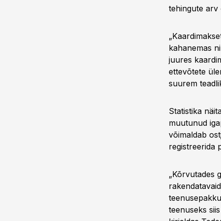
tehingute arv
„Kaardimakset
kahanemas ni
juures kaardim
ettevõtete üle
suurem teadli
Statistika nä
muutunud iga
võimaldab ostj
registreerida
„Kõrvutades g
rakendatavaid
teenusepakkuj
teenuseks siis