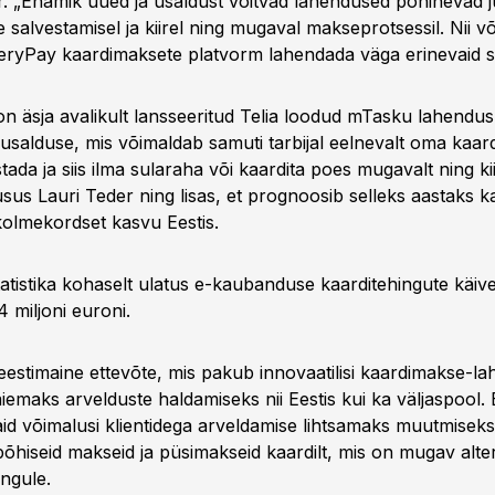
er. „Enamik uued ja usaldust võitvad lahendused põhinevad j
 salvestamisel ja kiirel ning mugaval makseprotsessil. Nii v
eryPay kaardimaksete platvorm lahendada väga erinevaid s
 äsja avalikult lansseeritud Telia loodud mTasku lahendus
 usalduse, mis võimaldab samuti tarbijal eelnevalt oma kaa
stada ja siis ilma sularaha või kaardita poes mugavalt ning kii
usus Lauri Teder ning lisas, et prognoosib selleks aastaks 
 kolmekordset kasvu Eestis.
atistika kohaselt ulatus e-kaubanduse kaarditehingute käive
4 miljoni euroni.
estimaine ettevõte, mis pakub innovaatilisi kaardimakse-la
aiemaks arvelduste haldamiseks nii Eestis kui ka väljaspool
id võimalusi klientidega arveldamise lihtsamaks muutmiseks,
põhiseid makseid ja püsimakseid kaardilt, mis on mugav alter
ngule.