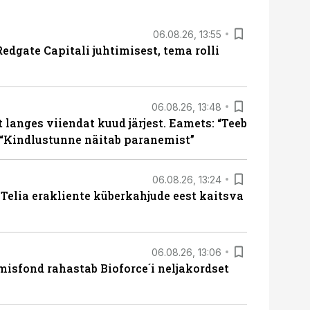
06.08.26, 13:55
edgate Capitali juhtimisest, tema rolli
06.08.26, 13:48
langes viiendat kuud järjest. Eamets: “Teeb
 “Kindlustunne näitab paranemist”
06.08.26, 13:24
e Telia erakliente küberkahjude eest kaitsva
06.08.26, 13:06
isfond rahastab Bioforce´i neljakordset