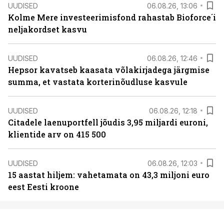
UUDISED
06.08.26, 13:06
Kolme Mere investeerimisfond rahastab Bioforce´i
neljakordset kasvu
UUDISED
06.08.26, 12:46
Hepsor kavatseb kaasata võlakirjadega järgmise
summa, et vastata korterinõudluse kasvule
UUDISED
06.08.26, 12:18
Citadele laenuportfell jõudis 3,95 miljardi euroni,
klientide arv on 415 500
UUDISED
06.08.26, 12:03
15 aastat hiljem: vahetamata on 43,3 miljoni euro
eest Eesti kroone