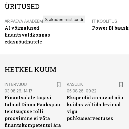
ÜRITUSED
8 akadeemilist tundi
ÄRIPÄEVA AKADEEMIA
IT KOOLITUS
AI võimalused
Power BI baask
finantsvaldkonnas
edasijõudnutele
HETKEL KUUM
INTERVJUU
KASULIK
03.08.26, 14:17
05.08.26, 09:22
Finantsalale tagasi
Eksperdid annavad nõu:
tulnud Diana Paakspuu:
kuidas vältida levinud
teistsuguse rolli
vigu
proovimine ei võta
puhkusearvestuses
finantskompetentsi ära