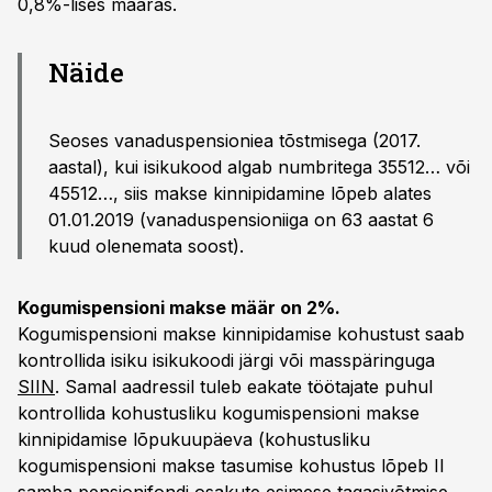
0,8%-lises määras.
Näide
Seoses vanaduspensioniea tõstmisega (2017.
aastal), kui isikukood algab numbritega 35512… või
45512…, siis makse kinnipidamine lõpeb alates
01.01.2019 (vanaduspensioniiga on 63 aastat 6
kuud olenemata soost).
Kogumispensioni makse määr on 2%.
Kogumispensioni makse kinnipidamise kohustust saab
kontrollida isiku isikukoodi järgi või masspäringuga
SIIN
. Samal aadressil tuleb eakate töötajate puhul
kontrollida kohustusliku kogumispensioni makse
kinnipidamise lõpukuupäeva (kohustusliku
kogumispensioni makse tasumise kohustus lõpeb II