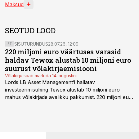
Maksud
SEOTUD LOOD
SISUTURUNDUS
28.07.26, 12:09
ST
220 miljoni euro väärtuses varasid
haldav Tewox alustab 10 miljoni euro
suurust võlakirjaemisiooni
Võlakirju saab märkida 14. augustini
Lords LB Asset Management’i hallatav
investeerimisühing Tewox alustab 10 miljoni euro
mahus võlakirjade avalikku pakkumist. 220 miljoni euro
suurust kaubanduskinnisvara portfelli haldav äriühing
pakub Baltimaade investoritele 8% aastatootlust
(intressi), võlakirjade märkimine kestab kuni 14.
augustini.