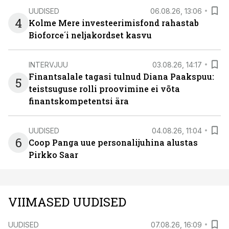
UUDISED
06.08.26, 13:06
4
Kolme Mere investeerimisfond rahastab
Bioforce´i neljakordset kasvu
INTERVJUU
03.08.26, 14:17
Finantsalale tagasi tulnud Diana Paakspuu:
5
teistsuguse rolli proovimine ei võta
finantskompetentsi ära
UUDISED
04.08.26, 11:04
6
Coop Panga uue personalijuhina alustas
Pirkko Saar
VIIMASED UUDISED
UUDISED
07.08.26, 16:09