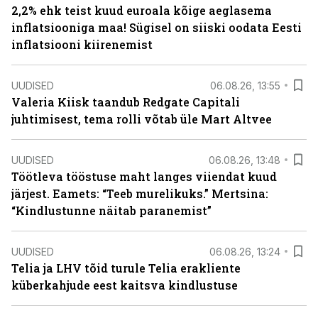
2,2% ehk teist kuud euroala kõige aeglasema
inflatsiooniga maa! Sügisel on siiski oodata Eesti
inflatsiooni kiirenemist
UUDISED
06.08.26, 13:55
Valeria Kiisk taandub Redgate Capitali
juhtimisest, tema rolli võtab üle Mart Altvee
UUDISED
06.08.26, 13:48
Töötleva tööstuse maht langes viiendat kuud
järjest. Eamets: “Teeb murelikuks.” Mertsina:
“Kindlustunne näitab paranemist”
UUDISED
06.08.26, 13:24
Telia ja LHV tõid turule Telia erakliente
küberkahjude eest kaitsva kindlustuse