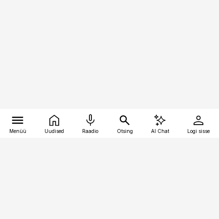
Menüü
Uudised
Raadio
Otsing
AI Chat
Logi sisse
Vana-Lõuna 39/1, 19094 Tallinn
(+372) 667 0111