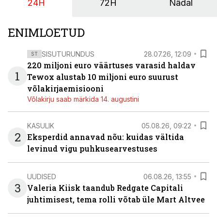
24H
72H
Nädal
ENIMLOETUD
SISUTURUNDUS
28.07.26, 12:09
ST
220 miljoni euro väärtuses varasid haldav
1
Tewox alustab 10 miljoni euro suurust
võlakirjaemisiooni
Võlakirju saab märkida 14. augustini
KASULIK
05.08.26, 09:22
2
Eksperdid annavad nõu: kuidas vältida
levinud vigu puhkusearvestuses
UUDISED
06.08.26, 13:55
3
Valeria Kiisk taandub Redgate Capitali
juhtimisest, tema rolli võtab üle Mart Altvee