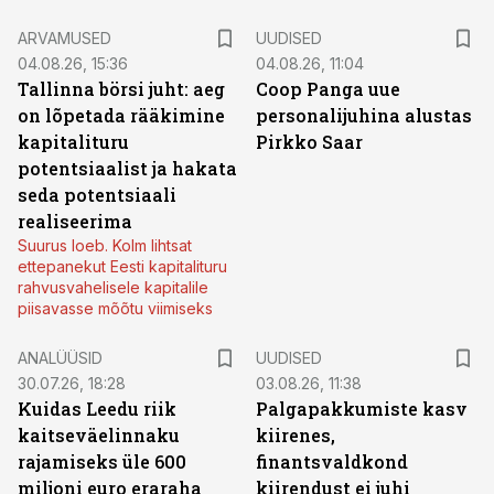
ARVAMUSED
UUDISED
04.08.26, 15:36
04.08.26, 11:04
Tallinna börsi juht: aeg
Coop Panga uue
on lõpetada rääkimine
personalijuhina alustas
kapitalituru
Pirkko Saar
potentsiaalist ja hakata
seda potentsiaali
realiseerima
Suurus loeb. Kolm lihtsat
ettepanekut Eesti kapitalituru
rahvusvahelisele kapitalile
piisavasse mõõtu viimiseks
ANALÜÜSID
UUDISED
30.07.26, 18:28
03.08.26, 11:38
Kuidas Leedu riik
Palgapakkumiste kasv
kaitseväelinnaku
kiirenes,
rajamiseks üle 600
finantsvaldkond
miljoni euro eraraha
kiirendust ei juhi