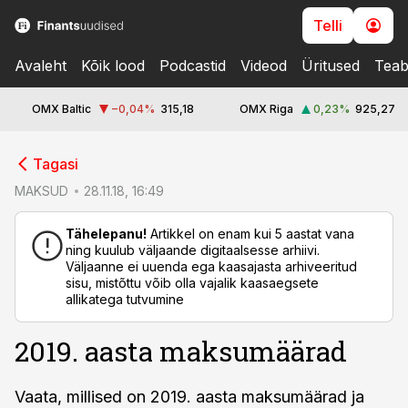
Telli
Avaleht
Kõik lood
Podcastid
Videod
Üritused
Teab
OMX Baltic
−0,04
%
315,18
OMX Riga
0,23
%
925,27
cebook
cebook
Tagasi
Twitter)
Twitter)
MAKSUD
28.11.18, 16:49
kedIn
kedIn
Tähelepanu!
Artikkel on enam kui 5 aastat vana
ning kuulub väljaande digitaalsesse arhiivi.
ail
ail
Väljaanne ei uuenda ega kaasajasta arhiveeritud
sisu, mistõttu võib olla vajalik kaasaegsete
k
k
allikatega tutvumine
2019. aasta maksumäärad
Vaata, millised on 2019. aasta maksumäärad ja