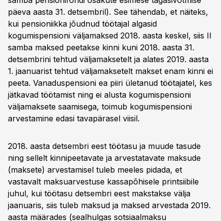
samba pensionifondi osakute esimese tagasivõtmise
päeva aasta 31. detsembril). See tähendab, et näiteks,
kui pensioniikka jõudnud töötajal algasid
kogumispensioni väljamaksed 2018. aasta keskel, siis II
samba maksed peetakse kinni kuni 2018. aasta 31.
detsembrini tehtud väljamaksetelt ja alates 2019. aasta
1. jaanuarist tehtud väljamaksetelt makset enam kinni ei
peeta. Vanaduspensioni ea piiri ületanud töötajatel, kes
jätkavad töötamist ning ei alusta kogumispensioni
väljamaksete saamisega, toimub kogumispensioni
arvestamine edasi tavapärasel viisil.
2018. aasta detsembri eest töötasu ja muude tasude
ning sellelt kinnipeetavate ja arvestatavate maksude
(maksete) arvestamisel tuleb meeles pidada, et
vastavalt maksuarvestuse kassapõhisele printsiibile
juhul, kui töötasu detsembri eest makstakse välja
jaanuaris, siis tuleb maksud ja maksed arvestada 2019.
aasta määrades (sealhulgas sotsiaalmaksu