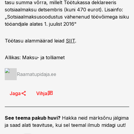
tasu summa võrra, millelt Töötukassa deklareeris
sotsiaalmaksu detsembris (kuni 470 eurot). Lisainfo:
„Sotsiaalmaksusoodustus vähenenud töövõimega isiku
tööandjale alates 1. juulist 2016"
Töötasu alammäärad leiad
SIIT
.
Allikas: Maksu- ja tolliamet
Raamatupidaja.ee
Jaga
Vihja
See teema pakub huvi?
Hakka neid märksõnu jälgima
ja saad alati teavituse, kui sel teemal ilmub midagi uut!