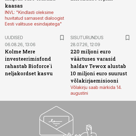
kaasas
INVL: "Kindlasti oleksime
huvitatud sarnasest dialoogist
Eesti valitsuse esindajatega"
ST
UUDISED
SISUTURUNDUS
06.08.26, 13:06
28.07.26, 12:09
Kolme Mere
220 miljoni euro
investeerimisfond
väärtuses varasid
rahastab Bioforce´i
haldav Tewox alustab
neljakordset kasvu
10 miljoni euro suurust
võlakirjaemisiooni
Võlakirju saab märkida 14.
augustini