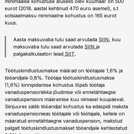
minimaalse kohustuse aluseks olev kuumäär on 500
eurot (2018. aastal kehtinud 470 euro asemel), s.t
sotsiaalmaksu minimaalne kohustus on 165 eurot
kuus.
Aasta maksuvaba tulu saad arvutada
SIIN
, kuu
maksuvaba tulu saad arvutada
SIIN
ja
palgakalkulaatori leiad
SIIT
.
Töötuskindlustusmakse määrad on töötajale 1,6% ja
tööandjale 0,8%. Töötaja töötuskindlustusmakse
(1,6%) kinnipidamise kohustus lõpeb töötaja
vanaduspensioniikka jõudmise või ennetähtaegse
vanaduspensioni määramise kuu viimasel kuupäeval.
Siinjuures säilib tööandjal kohustus ka edaspidi maksta
vanaduspensionieas töötajale või töötajale, kellele on
määratud ennetähtaegne vanaduspension, makstud
palgalt töötuskindlustusmakset tööandjale kehtestatud