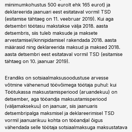
miinimumkohustus 500 eurolt ehk 165 eurot) ja
deklareerida jaanuari eest esitataval vormil TSD
(esitamise tähtaeg on 11. veebruar 2019). Kui aga
detsembri töötasu makstakse välja 2018. aasta
detsembris, siis tuleb maksude ja maksete
arvestamisel/kinnipidamisel rakendada 2018. aasta
määrasid ning deklareerida maksud ja maksed 2018.
aasta detsembri eest esitataval vormil TSD (esitamise
tähtaeg on 10. jaanuar 2019).
Erandiks on sotsiaalmaksusoodustuse arvesse
võtmine vähenenud töövõimega töötaja puhul: kui
Töötukassa maksustamisperiood (aruandekuu) on
detsember, aga tööandja maksustamisperiood
(väljamaksekuu) on jaanuar, siis jaanuaris
detsembripalga maksmisel ja deklareerimisel TSD
vormil jaanuarikuu kohta on tööandjal õigus
vähendada selle töötaja sotsiaalmaksuga maksustatava