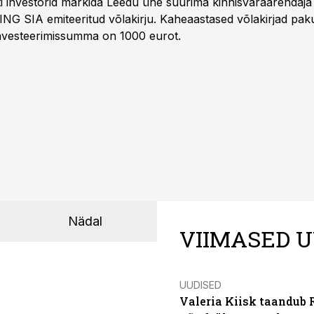
Balti investorid märkida Leedu ühe suurima kinnisvaraarenda
ING SIA emiteeritud võlakirju. Kaheaastased võlakirjad pa
 investeerimissumma on 1000 eurot.
Nädal
VIIMASED U
UUDISED
Valeria Kiisk taandub R