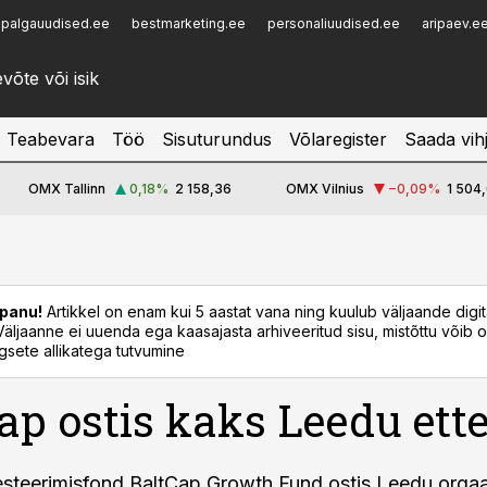
palgauudised.ee
bestmarketing.ee
personaliuudised.ee
aripaev.e
Infopank
Radar
Teabevara
Töö
Sisuturundus
Võlaregister
Saada vih
OMX Tallinn
0,18
%
2 158,36
OMX Vilnius
−0,09
%
1 504,
panu!
Artikkel on enam kui 5 aastat vana ning kuulub väljaande digi
. Väljaanne ei uuenda ega kaasajasta arhiveeritud sisu, mistõttu võib ol
sete allikatega tutvumine
ap ostis kaks Leedu ett
esteerimisfond BaltCap Growth Fund ostis Leedu orgaan