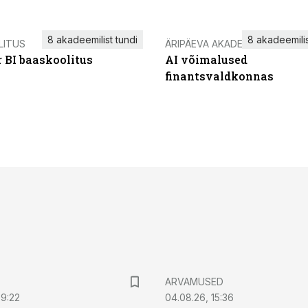
8 akadeemilist tundi
8 akadeemilis
LITUS
ÄRIPÄEVA AKADEEMIA
 BI baaskoolitus
AI võimalused
finantsvaldkonnas
ARVAMUSED
09:22
04.08.26, 15:36