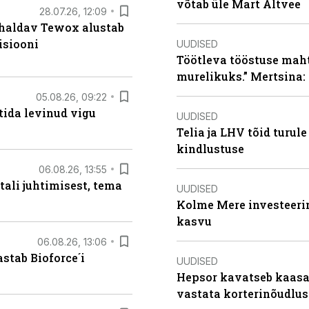
võtab üle Mart Altvee
28.07.26, 12:09
 haldav Tewox alustab
isiooni
UUDISED
Töötleva tööstuse maht 
murelikuks.” Mertsina:
05.08.26, 09:22
tida levinud vigu
UUDISED
Telia ja LHV tõid turul
kindlustuse
06.08.26, 13:55
tali juhtimisest, tema
UUDISED
Kolme Mere investeerim
kasvu
06.08.26, 13:06
stab Bioforce´i
UUDISED
Hepsor kavatseb kaasa
vastata korterinõudlus