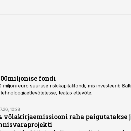
100miljonise fondi
miljoni euro suuruse riskikapitalifondi, mis investeerib Bal
tehnoloogiaettevõtetesse, teatas ettevõte.
7.26, 10:28
 võlakirjaemissiooni raha paigutatakse 
nnisvaraprojekti