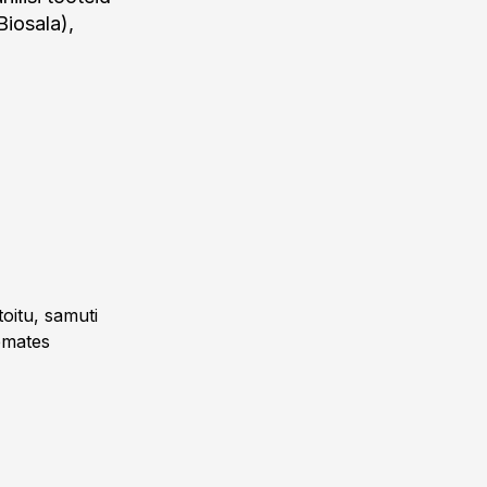
Biosala),
toitu, samuti
emates