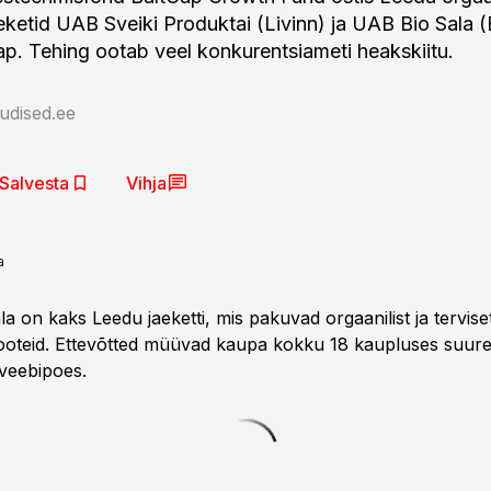
ketid UAB Sveiki Produktai (Livinn) ja UAB Bio Sala (
ap. Tehing ootab veel konkurentsiameti heakskiitu.
udised.ee
Salvesta
Vihja
a
ala on kaks Leedu jaeketti, mis pakuvad orgaanilist ja tervise
i tooteid. Ettevõtted müüvad kaupa kokku 18 kaupluses suur
 veebipoes.