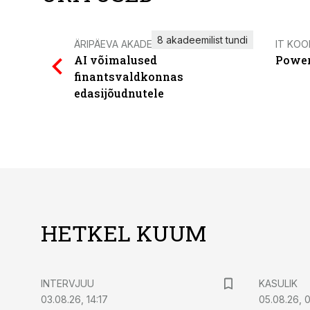
8 akadeemilist tundi
ÄRIPÄEVA AKADEEMIA
IT KOO
AI võimalused
Power
finantsvaldkonnas
edasijõudnutele
HETKEL KUUM
INTERVJUU
KASULIK
03.08.26, 14:17
05.08.26, 