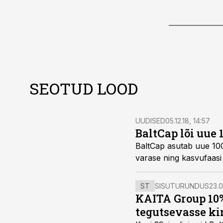
SEOTUD LOOD
UUDISED
05.12.18, 14:57
BaltCap lõi uue 
BaltCap asutab uue 100 
varase ning kasvufaasi 
ST
SISUTURUNDUS
23.0
KAITA Group 10%
tegutsevasse ki