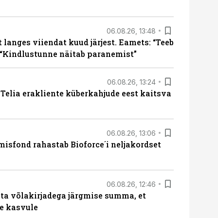
06.08.26, 13:48
langes viiendat kuud järjest. Eamets: “Teeb
 “Kindlustunne näitab paranemist”
06.08.26, 13:24
e Telia erakliente küberkahjude eest kaitsva
06.08.26, 13:06
isfond rahastab Bioforce´i neljakordset
06.08.26, 12:46
ta võlakirjadega järgmise summa, et
e kasvule