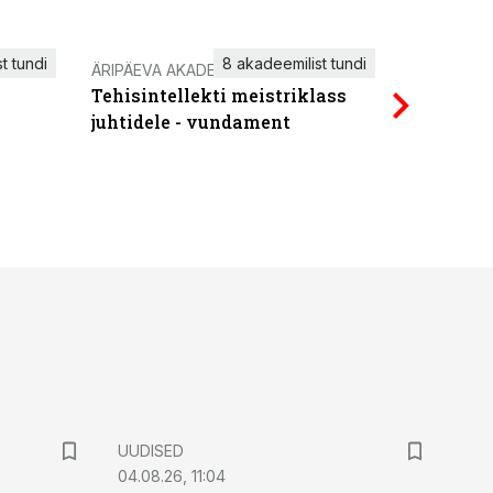
t tundi
8 akadeemilist tundi
ÄRIPÄEVA AKADEEMIA
IT KOOLIT
Tehisintellekti meistriklass
Power Qu
juhtidele - vundament
UUDISED
04.08.26, 11:04