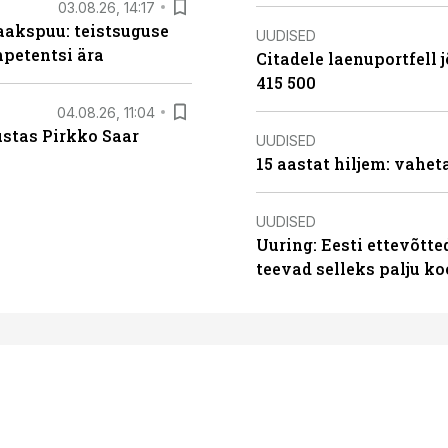
03.08.26, 14:17
aakspuu: teistsuguse
UUDISED
mpetentsi ära
Citadele laenuportfell j
415 500
04.08.26, 11:04
ustas Pirkko Saar
UUDISED
15 aastat hiljem: vahet
UUDISED
Uuring: Eesti ettevõtt
teevad selleks palju k