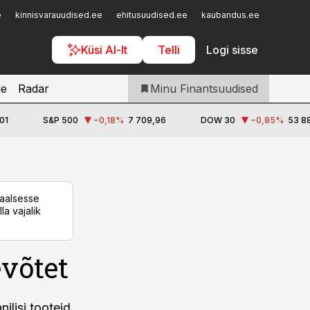
Iseteenindus
e
kinnisvarauudised.ee
ehitusuudised.ee
kaubandus.ee
toostusu
Telli Finantsuudised
Küsi AI-lt
Telli
Logi sisse
je
Radar
Minu Finantsuudised
01
S&P 500
−0,18
%
7 709,96
DOW 30
−0,85
%
53 88
taalsesse
la vajalik
evõtet
ilisi tooteid