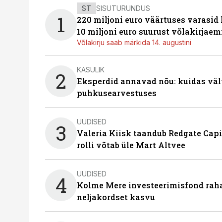
ST
SISUTURUNDUS
1
220 miljoni euro väärtuses varasid
10 miljoni euro suurust võlakirjaem
Võlakirju saab märkida 14. augustini
KASULIK
2
Eksperdid annavad nõu: kuidas väl
puhkusearvestuses
UUDISED
3
Valeria Kiisk taandub Redgate Capi
rolli võtab üle Mart Altvee
UUDISED
4
Kolme Mere investeerimisfond raha
neljakordset kasvu