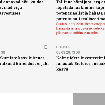
d annavad nõu: kuidas
Tallinna börsi juht: aeg o
levinud vigu
lõpetada rääkimine kapit
arvestuses
potentsiaalist ja hakata 
potentsiaali realiseerim
Suurus loeb. Kolm lihtsat ettepa
kapitalituru rahvusvahelisele kap
piisavasse mõõtu viimiseks
UUDISED
1:38
06.08.26, 13:06
kumiste kasv kiirenes,
Kolme Mere investeerim
aldkond kiirendust ei juhi
rahastab Bioforce´i nelja
kasvu