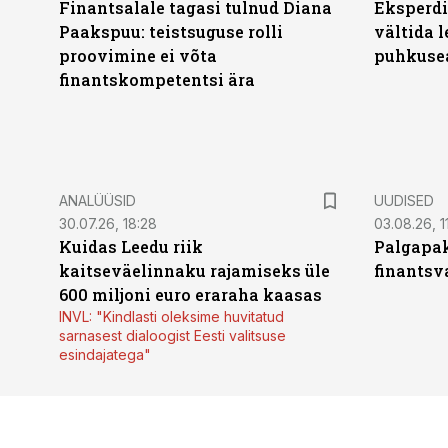
Finantsalale tagasi tulnud Diana
Eksperdi
Paakspuu: teistsuguse rolli
vältida 
proovimine ei võta
puhkuse
finantskompetentsi ära
ANALÜÜSID
UUDISED
30.07.26, 18:28
03.08.26, 1
Kuidas Leedu riik
Palgapak
kaitseväelinnaku rajamiseks üle
finantsv
600 miljoni euro eraraha kaasas
INVL: "Kindlasti oleksime huvitatud
sarnasest dialoogist Eesti valitsuse
esindajatega"