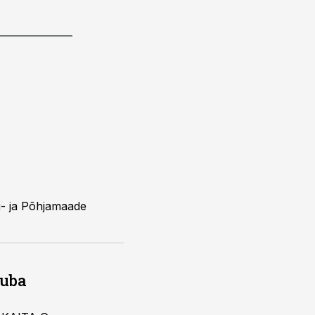
ti- ja Põhjamaade
juba