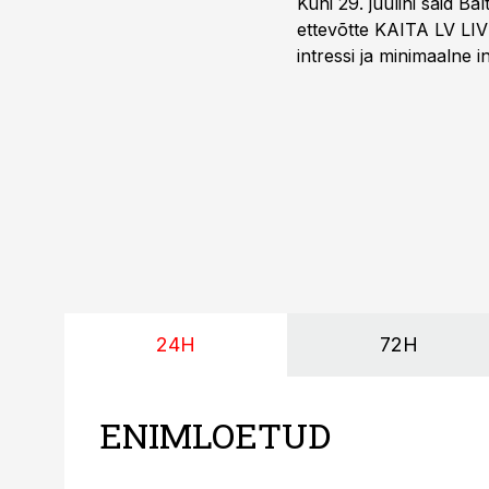
Kuni 29. juulini said 
ettevõtte KAITA LV LIV
intressi ja minimaalne
24H
72H
ENIMLOETUD