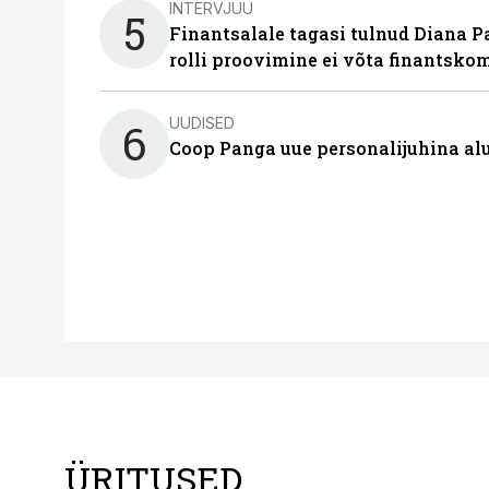
INTERVJUU
5
Finantsalale tagasi tulnud Diana P
rolli proovimine ei võta finantsko
UUDISED
6
Coop Panga uue personalijuhina al
ÜRITUSED