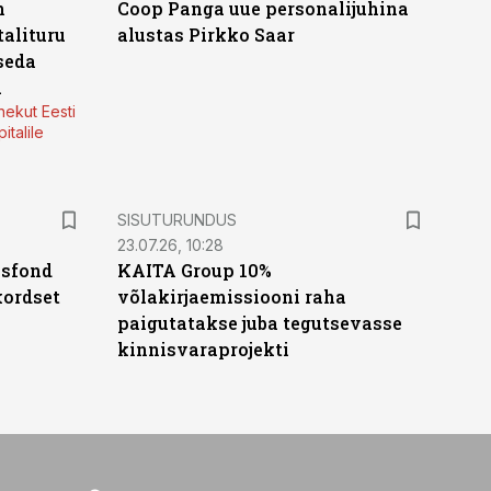
n
Coop Panga uue personalijuhina
alituru
alustas Pirkko Saar
seda
a
nekut Eesti
italile
ST
SISUTURUNDUS
23.07.26, 10:28
isfond
KAITA Group 10%
kordset
võlakirjaemissiooni raha
paigutatakse juba tegutsevasse
kinnisvaraprojekti