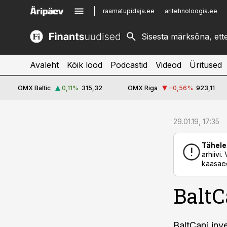
raamatupidaja.ee
aritehnoloogia.ee
kinnisvarauudised.ee
imelineajalugu.ee
logistikauudised.ee
imelineteadus.ee
Avaleht
Kõik lood
Podcastid
Videod
Üritused
OMX Baltic
0,11
%
315,32
OMX Riga
−0,56
%
923,11
cebook
29.01.19, 17:35
Twitter)
Tähele
kedIn
arhiivi
kaasaeg
ail
BaltC
k
BaltCapi inv