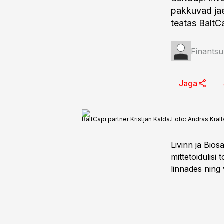
pakkuvad jae
teatas BaltC
Finantsu
Jaga
BaltCapi partner Kristjan Kalda.
Foto:
Andras Krall
Livinn ja Bios
mittetoidulis
linnades ning