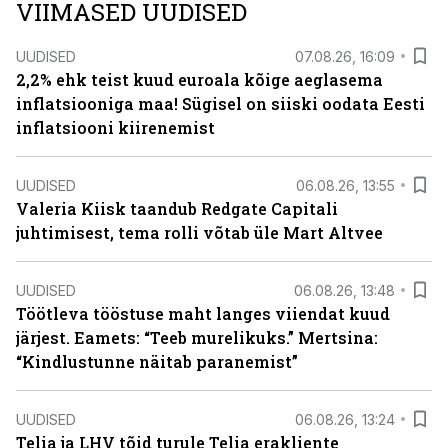
VIIMASED UUDISED
UUDISED
07.08.26, 16:09
2,2% ehk teist kuud euroala kõige aeglasema
inflatsiooniga maa! Sügisel on siiski oodata Eesti
inflatsiooni kiirenemist
UUDISED
06.08.26, 13:55
Valeria Kiisk taandub Redgate Capitali
juhtimisest, tema rolli võtab üle Mart Altvee
UUDISED
06.08.26, 13:48
Töötleva tööstuse maht langes viiendat kuud
järjest. Eamets: “Teeb murelikuks.” Mertsina:
“Kindlustunne näitab paranemist”
UUDISED
06.08.26, 13:24
Telia ja LHV tõid turule Telia erakliente