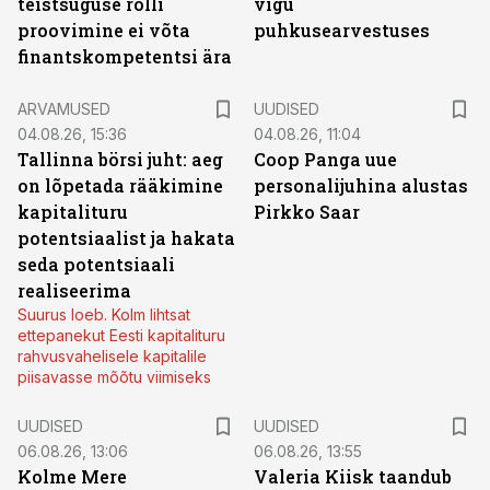
teistsuguse rolli
vigu
proovimine ei võta
puhkusearvestuses
finantskompetentsi ära
ARVAMUSED
UUDISED
04.08.26, 15:36
04.08.26, 11:04
Tallinna börsi juht: aeg
Coop Panga uue
on lõpetada rääkimine
personalijuhina alustas
kapitalituru
Pirkko Saar
potentsiaalist ja hakata
seda potentsiaali
realiseerima
Suurus loeb. Kolm lihtsat
ettepanekut Eesti kapitalituru
rahvusvahelisele kapitalile
piisavasse mõõtu viimiseks
UUDISED
UUDISED
06.08.26, 13:06
06.08.26, 13:55
Kolme Mere
Valeria Kiisk taandub