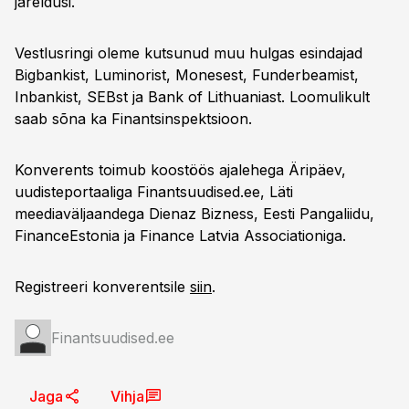
järeldusi.
Vestlusringi oleme kutsunud muu hulgas esindajad
Bigbankist, Luminorist, Monesest, Funderbeamist,
Inbankist, SEBst ja Bank of Lithuaniast. Loomulikult
saab sõna ka Finantsinspektsioon.
Konverents toimub koostöös ajalehega Äripäev,
uudisteportaaliga Finantsuudised.ee, Läti
meediaväljaandega Dienaz Bizness, Eesti Pangaliidu,
FinanceEstonia ja Finance Latvia Associationiga.
Registreeri konverentsile
siin
.
Finantsuudised.ee
Jaga
Vihja