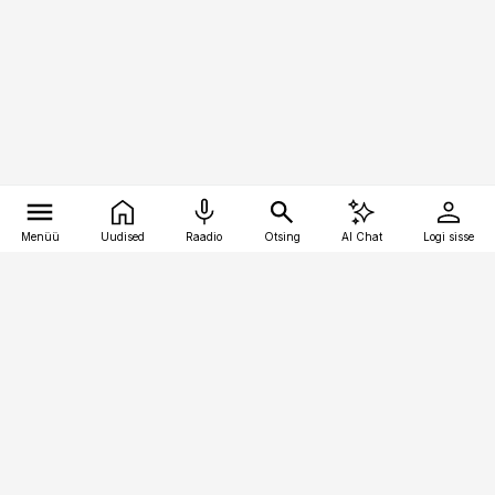
Menüü
Uudised
Raadio
Otsing
AI Chat
Logi sisse
Vana-Lõuna 39/1, 19094 Tallinn
(+372) 667 0111
finantsuudised@finantsuudised.ee