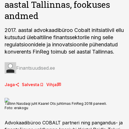
aastal Tallinnas, fookuses
andmed
2017. aastal advokaadibüroo Cobalt initsiatiivil ellu
kutsutud ülebaltiline finantssektorile ning selle
regulatsioonidele ja innovatsioonile pühendatud
konverents FinReg toimub sel aastal Tallinnas.
Finantsuudised.ee
Jaga
Salvesta
Vihja
Tallinn Nasdaqi juht Kaarel Ots juhtimas FinReg 2018 paneeli.
Foto:
erakogu
Advokaadibüroo COBALT partneri ning pangandus- ja