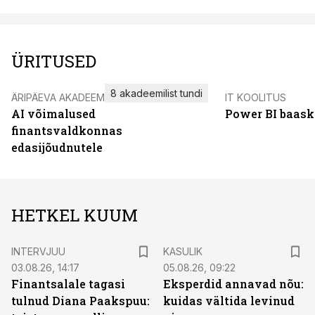
ÜRITUSED
8 akadeemilist tundi
ÄRIPÄEVA AKADEEMIA
IT KOOLITUS
AI võimalused
Power BI baask
finantsvaldkonnas
edasijõudnutele
HETKEL KUUM
INTERVJUU
KASULIK
03.08.26, 14:17
05.08.26, 09:22
Finantsalale tagasi
Eksperdid annavad nõu:
tulnud Diana Paakspuu:
kuidas vältida levinud