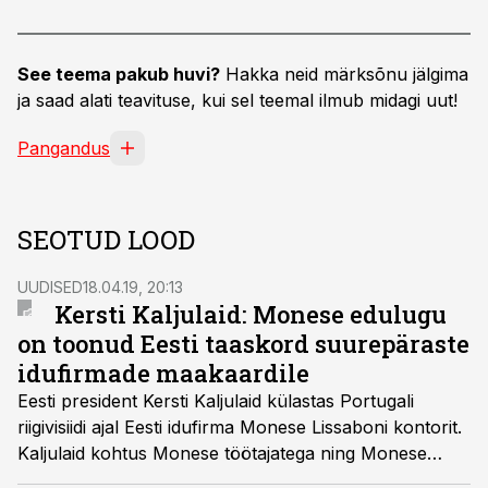
See teema pakub huvi?
Hakka neid märksõnu jälgima
ja saad alati teavituse, kui sel teemal ilmub midagi uut!
Pangandus
SEOTUD LOOD
UUDISED
18.04.19, 20:13
Kersti Kaljulaid: Monese edulugu
on toonud Eesti taaskord suurepäraste
idufirmade maakaardile
Eesti president Kersti Kaljulaid külastas Portugali
riigivisiidi ajal Eesti idufirma Monese Lissaboni kontorit.
Kaljulaid kohtus Monese töötajatega ning Monese
asutaja ja juhi Norris Koppeliga ning õnnitles ettevõtet