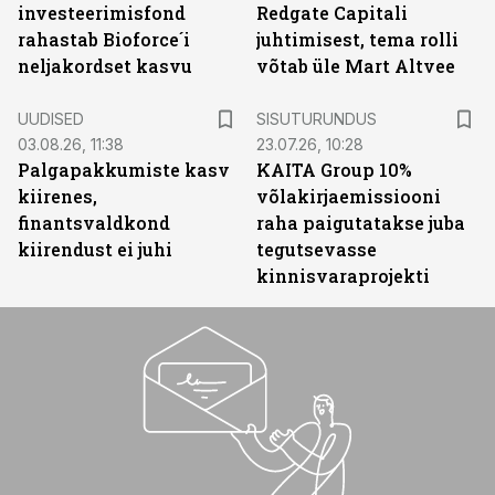
investeerimisfond
Redgate Capitali
rahastab Bioforce´i
juhtimisest, tema rolli
neljakordset kasvu
võtab üle Mart Altvee
ST
UUDISED
SISUTURUNDUS
03.08.26, 11:38
23.07.26, 10:28
Palgapakkumiste kasv
KAITA Group 10%
kiirenes,
võlakirjaemissiooni
finantsvaldkond
raha paigutatakse juba
kiirendust ei juhi
tegutsevasse
kinnisvaraprojekti