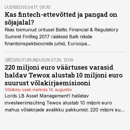
esimese miljoni kasutajani jõudmise puhul. Eesti
UUDISED
03.04.17, 09:30
president viibis visiidil Portugali presidendi Marcelo
Kas fintech-ettevõtted ja pangad on
Rebelo de Sousa kutsel, et tunnustada kahe riigi
sõjajalal?
koostööd.
Riias toimunud üritusel Baltic Financial & Regulatory
Summit FinReg 2017 rääkisid Balti riikide
finantsinspektsioonide juhid, Euroopa
Pangandusföderatsiooni ja Euroopa Komisjoni
esindajad, fintech-ettevõtete ja pankade juhid,
SISUTURUNDUS
28.07.26, 12:09
ST
investorid, advokaadid ning paljud teised esinejad
220 miljoni euro väärtuses varasid
teemadel, mis kõik ühel või teisel viisil puudutasid
haldav Tewox alustab 10 miljoni euro
finantsregulatsioone ja -järelevalvet ning fintech-
suurust võlakirjaemisiooni
ettevõtete ja pankade suhteid.
Võlakirju saab märkida 14. augustini
Lords LB Asset Management’i hallatav
investeerimisühing Tewox alustab 10 miljoni euro
mahus võlakirjade avalikku pakkumist. 220 miljoni euro
suurust kaubanduskinnisvara portfelli haldav äriühing
pakub Baltimaade investoritele 8% aastatootlust