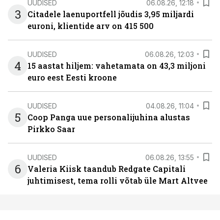
UUDISED
06.08.26, 12:18
3
Citadele laenuportfell jõudis 3,95 miljardi
euroni, klientide arv on 415 500
UUDISED
06.08.26, 12:03
4
15 aastat hiljem: vahetamata on 43,3 miljoni
euro eest Eesti kroone
UUDISED
04.08.26, 11:04
5
Coop Panga uue personalijuhina alustas
Pirkko Saar
UUDISED
06.08.26, 13:55
6
Valeria Kiisk taandub Redgate Capitali
juhtimisest, tema rolli võtab üle Mart Altvee