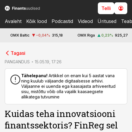
Telli
Avaleht
Kõik lood
Podcastid
Videod
Üritused
Teab
OMX Baltic
−0,04
%
315,18
OMX Riga
0,23
%
925,27
cebook
cebook
Tagasi
Twitter)
Twitter)
PANGANDUS
15.05.19, 17:26
kedIn
kedIn
Tähelepanu!
Artikkel on enam kui 5 aastat vana
ning kuulub väljaande digitaalsesse arhiivi.
ail
ail
Väljaanne ei uuenda ega kaasajasta arhiveeritud
sisu, mistõttu võib olla vajalik kaasaegsete
k
k
allikatega tutvumine
Kuidas teha innovatsiooni
finantssektoris? FinReg sel