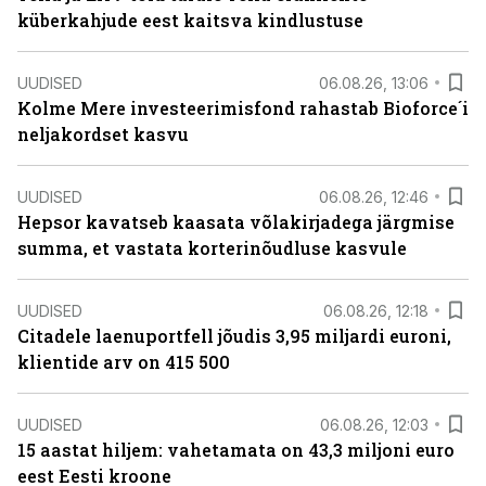
küberkahjude eest kaitsva kindlustuse
UUDISED
06.08.26, 13:06
Kolme Mere investeerimisfond rahastab Bioforce´i
neljakordset kasvu
UUDISED
06.08.26, 12:46
Hepsor kavatseb kaasata võlakirjadega järgmise
summa, et vastata korterinõudluse kasvule
UUDISED
06.08.26, 12:18
Citadele laenuportfell jõudis 3,95 miljardi euroni,
klientide arv on 415 500
UUDISED
06.08.26, 12:03
15 aastat hiljem: vahetamata on 43,3 miljoni euro
eest Eesti kroone