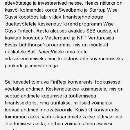
ettevõtetega ja investeerivad neisse. Heaks näiteks on
kasvõi kolmandat korda Swedbanki ja Startup Wise
Guysi koostöös läbi viidav finantstehnoloogia
iduettevõtetele keskenduv kiirendiprogramm Wise
Guys Fintech. Aasta alguses avaldas SEB uudise, et
käivitab koostöös Mastercardi ja NFT Venturesiga
Eestis Lighthouse’i programmi, mis on mõeldud
nutikatele Balti
fintech
’idele oma toote
edasiarendamiseks ning koostöösuhte süvendamiseks
pankade ja investoritega.
Sel kevadel toimuva FinRegi konverentsi fookusesse
võetakse andmed. Keskendutakse küsimustele, mis on
seotud andmete kogumise ja töötlemisega
finantssektoris, ning uuritakse, milliseid võimalusi
loovad andmed innovatsioonile. Kuivõrd konverentsi
toimumise ajaks saab isikuandmete kaitse üldmääruse
jõustumisest aasta, on hea võimalus teha esimesi