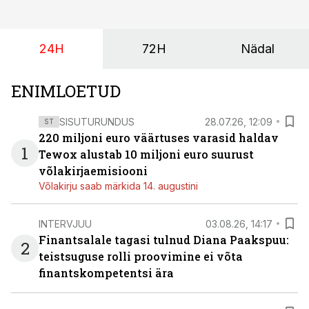
(intressi), võlakirjade märkimine kestab kuni 14.
augustini.
24H
72H
Nädal
ENIMLOETUD
SISUTURUNDUS
28.07.26, 12:09
ST
220 miljoni euro väärtuses varasid haldav
1
Tewox alustab 10 miljoni euro suurust
võlakirjaemisiooni
Võlakirju saab märkida 14. augustini
INTERVJUU
03.08.26, 14:17
Finantsalale tagasi tulnud Diana Paakspuu:
2
teistsuguse rolli proovimine ei võta
finantskompetentsi ära