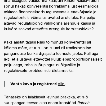
finantsõiguse valdkonna kaasjuhi Kristel Raidla-Taluri
sõnul hakati konverentsi korraldama just eesmärgiga
tekitada finantssektoris tegutsevatele ettevõtjatele ja
regulaatoritele võimalus avatud aruteluks. Kui palju
aitavad regulatsioonid valdkonna arengule kaasa ja
kuivõrd saavad ettevõtte arengule komistuskiviks?
Kaks aastat tagasi Riias toimunud konverentsil jäi
kõlama mõte, et turul on ruumi nii traditsioonilise
panganduse kui ka digiajastu teenuste jaoks. Küll aga
leiti, et alustaval ettevõttel kulub ebaproportsionaalselt
palju aega, raha ja jõupingutusi õiguslike ja
regulatiivsete probleemide ületamiseks.
Vaata kava ja registreeri
siin
.
Tänaseks on laialdaselt levinud praktika, et n-ö
suurpangad teevad aina enam koostööd
fintech-