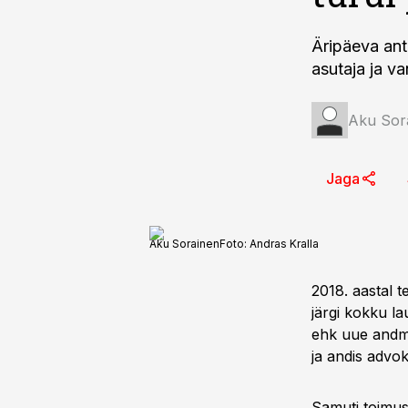
Äripäeva ant
asutaja ja v
Aku Sor
Jaga
Aku Sorainen
Foto:
Andras Kralla
2018. aastal 
järgi kokku l
ehk uue andme
ja andis advok
Samuti toimus