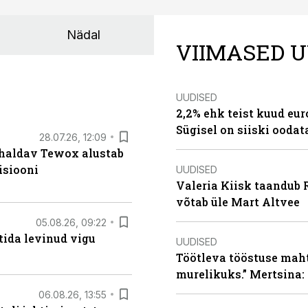
Nädal
VIIMASED U
UUDISED
2,2% ehk teist kuud eu
Sügisel on siiski oodat
28.07.26, 12:09
 haldav Tewox alustab
isiooni
UUDISED
Valeria Kiisk taandub R
võtab üle Mart Altvee
05.08.26, 09:22
tida levinud vigu
UUDISED
Töötleva tööstuse maht 
murelikuks.” Mertsina:
06.08.26, 13:55