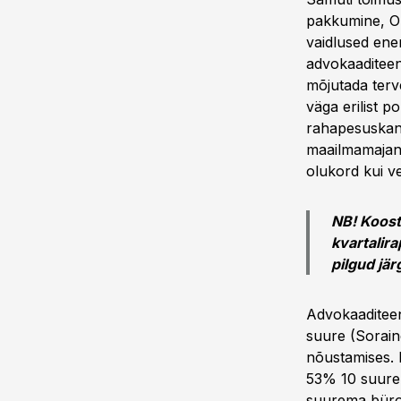
pakkumine, Ol
vaidlused ene
advokaaditeen
mõjutada terve
väga erilist p
rahapesuskand
maailmamajan
olukord kui ve
NB! Koost
kvartalira
pilgud jä
Advokaaditeen
suure (Sorain
nõustamises. 
53% 10 suure
suurema büro