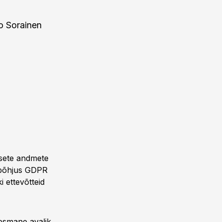
oo Sorainen
gsete andmete
s põhjus GDPR
 ettevõtteid
 esmane avalik