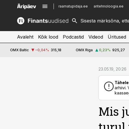
raamatupidaja.ee
aritehnoloogia.ee
kinnisvarauudised.ee
imelineajalugu.ee
logistikauudised.ee
imelineteadus.ee
Avaleht
Kõik lood
Podcastid
Videod
Üritused
OMX Baltic
−0,04
%
315,18
OMX Riga
0,23
%
925,27
cebook
cebook
23.05.19, 20:26
Twitter)
Twitter)
Tähele
kedIn
kedIn
arhiivi
kaasaeg
ail
ail
Mis j
k
k
turul