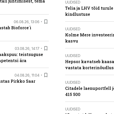
tali juhtimisest, tema
UUDISED
Telia ja LHV tõid turul
kindlustuse
06.08.26, 13:06
stab Bioforce´i
UUDISED
Kolme Mere investeerim
kasvu
03.08.26, 14:17
aakspuu: teistsuguse
UUDISED
mpetentsi ära
Hepsor kavatseb kaasa
vastata korterinõudlus
04.08.26, 11:04
ustas Pirkko Saar
UUDISED
Citadele laenuportfell j
415 500
UUDISED