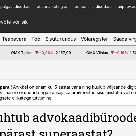
palgauudised.ee
bestmarketing.ee
personaliuudised.ee
aripaev.e
Infopank
Radar
Teabevara
Töö
Sisuturundus
Võlaregister
Saada vih
OMX Tallinn
−0,06
%
2 157,09
OMX Vilnius
−0,16
%
1 5
panu!
Artikkel on enam kui 5 aastat vana ning kuulub väljaande digi
. Väljaanne ei uuenda ega kaasajasta arhiveeritud sisu, mistõttu võib ol
sete allikatega tutvumine
uhtub advokaadibürood
 pärast superaastat?