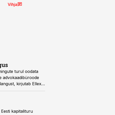
Vihja
gus
hingute turul oodata
te advokaadibüroode
angust, kirjutab Ellex
esti kapitalituru