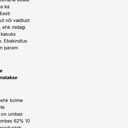
ja ka
Eesti
t või vaidlust
, ehk midagi
e kasuks
e. Ebakindlus
on parem
e
unatakse
 ehk kolme
ete
s on umbes
 umbes 62% 10
 moodustab