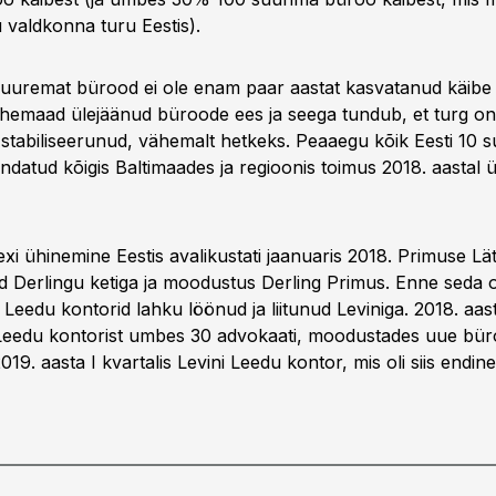
valdkonna turu Eestis).
uremat bürood ei ole enam paar aastat kasvatanud käibe 
hemaad ülejäänud büroode ees ja seega tundub, et turg o
s stabiliseerunud, vähemalt hetkeks. Peaaegu kõik Eesti 10 
datud kõigis Baltimaades ja regioonis toimus 2018. aastal ül
exi ühinemine Eestis avalikustati jaanuaris 2018. Primuse Lät
sid Derlingu ketiga ja moodustus Derling Primus. Enne seda o
a Leedu kontorid lahku löönud ja liitunud Leviniga. 2018. aas
 Leedu kontorist umbes 30 advokaati, moodustades uue bür
 2019. aasta I kvartalis Levini Leedu kontor, mis oli siis endin