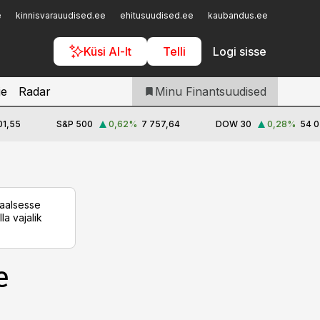
Iseteenindus
e
kinnisvarauudised.ee
ehitusuudised.ee
kaubandus.ee
toostusu
Telli Finantsuudised
Küsi AI-lt
Telli
Logi sisse
je
Radar
Minu Finantsuudised
01,55
S&P 500
0,62
%
7 757,64
DOW 30
0,28
%
54 0
taalsesse
la vajalik
e