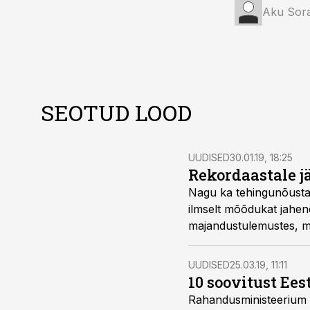
Aku Sor
SEOTUD LOOD
UUDISED
30.01.19, 18:25
Rekordaastale j
Nagu ka tehingunõustaj
ilmselt mõõdukat jahen
majandustulemustes, mis
Raidla juhtivpartner A
UUDISED
25.03.19, 11:11
10 soovitust Ee
Rahandusministeerium av