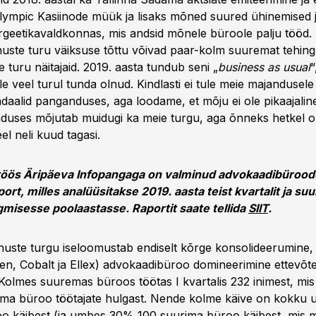
ympic Kasiinode müük ja lisaks mõned suured ühinemised 
rgeetikavaldkonnas, mis andsid mõnele büroole palju tööd. 
uste turu väiksuse tõttu võivad paar-kolm suuremat tehingu
 turu näitajaid. 2019. aasta tundub seni „
business as usual
“
ole veel turul tunda olnud. Kindlasti ei tule meie majandusel
aalid panganduses, aga loodame, et mõju ei ole pikaajalin
duses mõjutab muidugi ka meie turgu, aga õnneks hetkel 
el neli kuud tagasi.
öös Äripäeva Infopangaga on valminud advokaadibürood
port, milles analüüsitakse 2019. aasta teist kvartalit ja su
rgmisesse poolaastasse. Raportit saate tellida
SIIT
.
uste turgu iseloomustab endiselt kõrge konsolideerumine,
en, Cobalt ja Ellex) advokaadibüroo domineerimine ettevõt
Kolmes suuremas büroos töötas I kvartalis 232 inimest, mi
ma büroo töötajate hulgast. Nende kolme käive on kokku
o käibest (ja umbes 30% 100 suurima büroo käibest, mis