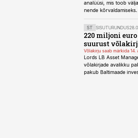
analüüsi, mis toob välj
nende kõrvaldamiseks.
ST
SISUTURUNDUS
28.0
220 miljoni eur
suurust võlakir
Võlakirju saab märkida 14. 
Lords LB Asset Managem
võlakirjade avalikku pa
pakub Baltimaade invest
augustini.