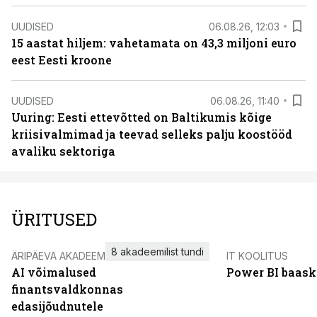
UUDISED
06.08.26, 12:03
15 aastat hiljem: vahetamata on 43,3 miljoni euro
eest Eesti kroone
UUDISED
06.08.26, 11:40
Uuring: Eesti ettevõtted on Baltikumis kõige
kriisivalmimad ja teevad selleks palju koostööd
avaliku sektoriga
ÜRITUSED
8 akadeemilist tundi
ÄRIPÄEVA AKADEEMIA
IT KOOLITUS
AI võimalused
Power BI baask
finantsvaldkonnas
edasijõudnutele