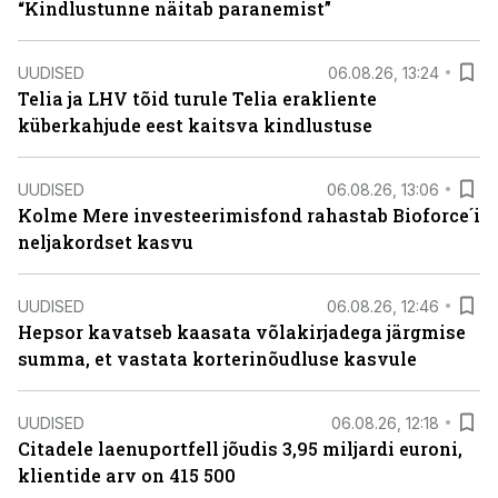
“Kindlustunne näitab paranemist”
UUDISED
06.08.26, 13:24
Telia ja LHV tõid turule Telia erakliente
küberkahjude eest kaitsva kindlustuse
UUDISED
06.08.26, 13:06
Kolme Mere investeerimisfond rahastab Bioforce´i
neljakordset kasvu
UUDISED
06.08.26, 12:46
Hepsor kavatseb kaasata võlakirjadega järgmise
summa, et vastata korterinõudluse kasvule
UUDISED
06.08.26, 12:18
Citadele laenuportfell jõudis 3,95 miljardi euroni,
klientide arv on 415 500