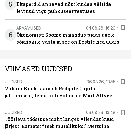
5
Eksperdid annavad nõu: kuidas vältida
levinud vigu puhkusearvestuses
ARVAMUSED
04.08.26, 16:20
6
Ökonomist: Soome majandus pidas uuele
sõjašokile vastu ja see on Eestile hea uudis
VIIMASED UUDISED
UUDISED
06.08.26, 13:55
Valeria Kiisk taandub Redgate Capitali
juhtimisest, tema rolli võtab üle Mart Altvee
UUDISED
06.08.26, 13:48
Töötleva tööstuse maht langes viiendat kuud
järjest. Eamets: “Teeb murelikuks.” Mertsina: