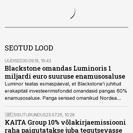
SEOTUD LOOD
UUDISED
30.09.19, 19:43
Blackstone omandas Luminoris 1
miljardi euro suuruse enamusosaluse
Luminor teatas esmaspäeval, et Blackstone'i juhitud
erakapitali investeerimisfondid omandasid pangas 60%
enamusosaluse. Panga senised omanikud Nordea
Bank Abp (Nordea) ja DNB BANK ASA (DNB)
säilitavad kumbki 20% osaluse.
SISUTURUNDUS
23.07.26, 10:28
ST
KAITA Group 10% võlakirjaemissiooni
raha paigutatakse juba tegutsevasse