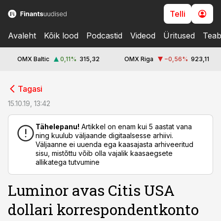
Telli
Avaleht
Kõik lood
Podcastid
Videod
Üritused
Teab
OMX Baltic
0,11
%
315,32
OMX Riga
−0,56
%
923,11
cebook
Tagasi
Twitter)
15.10.19, 13:42
kedIn
Tähelepanu!
Artikkel on enam kui 5 aastat vana
ning kuulub väljaande digitaalsesse arhiivi.
ail
Väljaanne ei uuenda ega kaasajasta arhiveeritud
sisu, mistõttu võib olla vajalik kaasaegsete
k
allikatega tutvumine
Luminor avas Citis USA
dollari korrespondentkonto