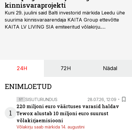
kinnisvaraprojekti
Kuni 29. juulini said Balti investorid märkida Leedu ühe
suurima kinnisvaraarendaja KAITA Group ettevõtte
KAITA LV LIVING SIA emiteeritud võlakirju.
Kaheaastased võlakirjad pakuvad 10% aastast intressi
ja minimaalne investeerimissumma on 1000 eurot.
24H
72H
Nädal
ENIMLOETUD
SISUTURUNDUS
28.07.26, 12:09
ST
220 miljoni euro väärtuses varasid haldav
1
Tewox alustab 10 miljoni euro suurust
võlakirjaemisiooni
Võlakirju saab märkida 14. augustini