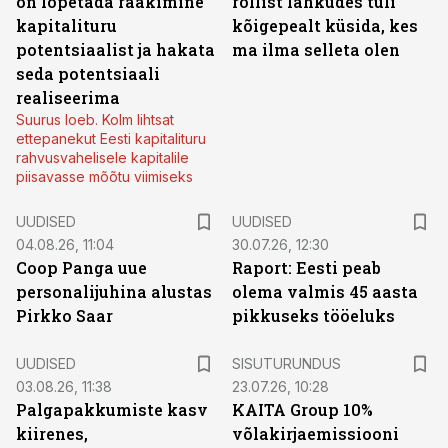
on lõpetada rääkimine
rollist lahkudes tuli
kapitalituru
kõigepealt küsida, kes
potentsiaalist ja hakata
ma ilma selleta olen
seda potentsiaali
realiseerima
Suurus loeb. Kolm lihtsat
ettepanekut Eesti kapitalituru
rahvusvahelisele kapitalile
piisavasse mõõtu viimiseks
UUDISED
UUDISED
04.08.26, 11:04
30.07.26, 12:30
Coop Panga uue
Raport: Eesti peab
personalijuhina alustas
olema valmis 45 aasta
Pirkko Saar
pikkuseks tööeluks
ST
UUDISED
SISUTURUNDUS
03.08.26, 11:38
23.07.26, 10:28
Palgapakkumiste kasv
KAITA Group 10%
kiirenes,
võlakirjaemissiooni