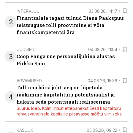
INTERVJUU
03.08.26, 14:17
Finantsalale tagasi tulnud Diana Paakspuu:
2
teistsuguse rolli proovimine ei võta
finantskompetentsi ära
UUDISED
04.08.26, 11:04
3
Coop Panga uue personalijuhina alustas
Pirkko Saar
ARVAMUSED
04.08.26, 15:36
Tallinna börsi juht: aeg on lõpetada
rääkimine kapitalituru potentsiaalist ja
4
hakata seda potentsiaali realiseerima
Suurus loeb. Kolm lihtsat ettepanekut Eesti kapitalituru
rahvusvahelisele kapitalile piisavasse mõõtu viimiseks
KASULIK
05.08.26, 09:22