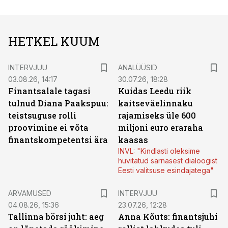
HETKEL KUUM
INTERVJUU
ANALÜÜSID
03.08.26, 14:17
30.07.26, 18:28
Finantsalale tagasi
Kuidas Leedu riik
tulnud Diana Paakspuu:
kaitseväelinnaku
teistsuguse rolli
rajamiseks üle 600
proovimine ei võta
miljoni euro eraraha
finantskompetentsi ära
kaasas
INVL: "Kindlasti oleksime
huvitatud sarnasest dialoogist
Eesti valitsuse esindajatega"
ARVAMUSED
INTERVJUU
04.08.26, 15:36
23.07.26, 12:28
Tallinna börsi juht: aeg
Anna Kõuts: finantsjuhi