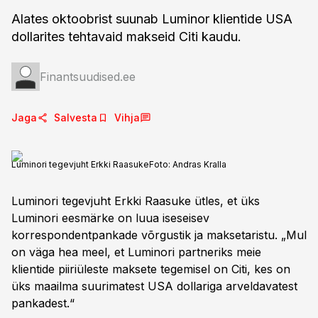
Alates oktoobrist suunab Luminor klientide USA
dollarites tehtavaid makseid Citi kaudu.
Finantsuudised.ee
Jaga
Salvesta
Vihja
Luminori tegevjuht Erkki Raasuke
Foto:
Andras Kralla
Luminori tegevjuht Erkki Raasuke ütles, et üks
Luminori eesmärke on luua iseseisev
korrespondentpankade võrgustik ja maksetaristu. „Mul
on väga hea meel, et Luminori partneriks meie
klientide piiriüleste maksete tegemisel on Citi, kes on
üks maailma suurimatest USA dollariga arveldavatest
pankadest.“