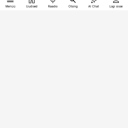
Menüü
Uudised
Raadio
Otsing
AI Chat
Logi sisse
Vana-Lõuna 39/1, 19094 Tallinn
(+372) 667 0111
finantsuudised@finantsuudised.ee
Telli
Reklaam
Firmast
Sisu kasutamisõigused
Ajakirjaniku
eetikakoodeks
Üldtingimused
Privaatsustingimused
Küpsiste poliitika
KKK