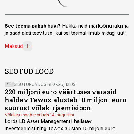
See teema pakub huvi?
Hakka neid märksõnu jälgima
ja saad alati teavituse, kui sel teemal ilmub midagi uut!
Maksud
SEOTUD LOOD
SISUTURUNDUS
28.07.26, 12:09
ST
220 miljoni euro väärtuses varasid
haldav Tewox alustab 10 miljoni euro
suurust võlakirjaemisiooni
Võlakirju saab märkida 14. augustini
Lords LB Asset Management’i hallatav
investeerimisühing Tewox alustab 10 miljoni euro