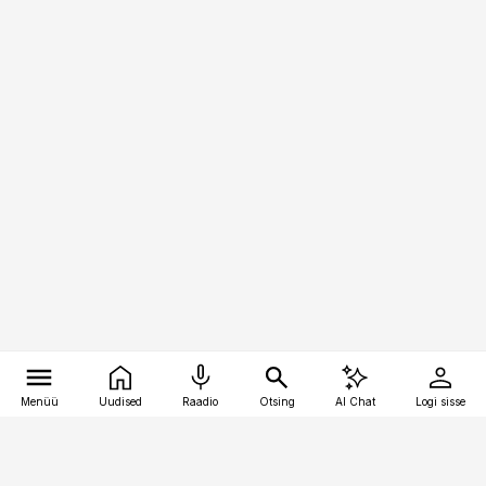
Menüü
Uudised
Raadio
Otsing
AI Chat
Logi sisse