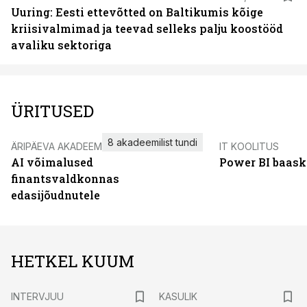
Uuring: Eesti ettevõtted on Baltikumis kõige
kriisivalmimad ja teevad selleks palju koostööd
avaliku sektoriga
ÜRITUSED
8 akadeemilist tundi
ÄRIPÄEVA AKADEEMIA
IT KOOLITUS
AI võimalused
Power BI baask
finantsvaldkonnas
edasijõudnutele
HETKEL KUUM
INTERVJUU
KASULIK