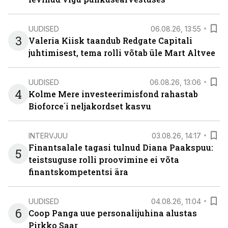
UUDISED
06.08.26, 13:55
3
Valeria Kiisk taandub Redgate Capitali
juhtimisest, tema rolli võtab üle Mart Altvee
UUDISED
06.08.26, 13:06
4
Kolme Mere investeerimisfond rahastab
Bioforce´i neljakordset kasvu
INTERVJUU
03.08.26, 14:17
Finantsalale tagasi tulnud Diana Paakspuu:
5
teistsuguse rolli proovimine ei võta
finantskompetentsi ära
UUDISED
04.08.26, 11:04
6
Coop Panga uue personalijuhina alustas
Pirkko Saar