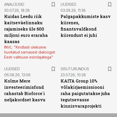
ANALÜÜSID
UUDISED
30.07.26, 18:28
03.08.26, 11:38
Kuidas Leedu riik
Palgapakkumiste kasv
kaitseväelinnaku
kiirenes,
rajamiseks üle 600
finantsvaldkond
miljoni euro eraraha
kiirendust ei juhi
kaasas
INVL: "Kindlasti oleksime
huvitatud sarnasest dialoogist
Eesti valitsuse esindajatega"
ST
UUDISED
SISUTURUNDUS
06.08.26, 13:06
23.07.26, 10:28
Kolme Mere
KAITA Group 10%
investeerimisfond
võlakirjaemissiooni
rahastab Bioforce´i
raha paigutatakse juba
neljakordset kasvu
tegutsevasse
kinnisvaraprojekti