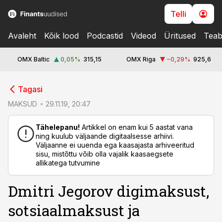
Telli
Avaleht
Kõik lood
Podcastid
Videod
Üritused
Teab
OMX Baltic
0,05
%
315,15
OMX Riga
−0,29
%
925,6
cebook
Tagasi
Twitter)
MAKSUD
29.11.19, 20:47
kedIn
Tähelepanu!
Artikkel on enam kui 5 aastat vana
ning kuulub väljaande digitaalsesse arhiivi.
ail
Väljaanne ei uuenda ega kaasajasta arhiveeritud
sisu, mistõttu võib olla vajalik kaasaegsete
k
allikatega tutvumine
Dmitri Jegorov digimaksust,
sotsiaalmaksust ja