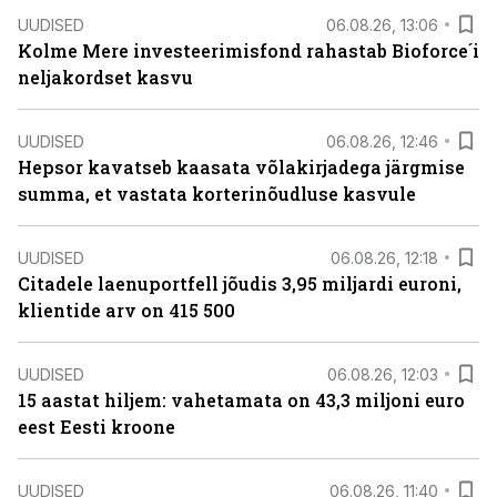
UUDISED
06.08.26, 13:06
Kolme Mere investeerimisfond rahastab Bioforce´i
neljakordset kasvu
UUDISED
06.08.26, 12:46
Hepsor kavatseb kaasata võlakirjadega järgmise
summa, et vastata korterinõudluse kasvule
UUDISED
06.08.26, 12:18
Citadele laenuportfell jõudis 3,95 miljardi euroni,
klientide arv on 415 500
UUDISED
06.08.26, 12:03
15 aastat hiljem: vahetamata on 43,3 miljoni euro
eest Eesti kroone
UUDISED
06.08.26, 11:40