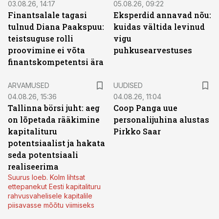
03.08.26, 14:17
05.08.26, 09:22
Finantsalale tagasi
Eksperdid annavad nõu:
tulnud Diana Paakspuu:
kuidas vältida levinud
teistsuguse rolli
vigu
proovimine ei võta
puhkusearvestuses
finantskompetentsi ära
ARVAMUSED
UUDISED
04.08.26, 15:36
04.08.26, 11:04
Tallinna börsi juht: aeg
Coop Panga uue
on lõpetada rääkimine
personalijuhina alustas
kapitalituru
Pirkko Saar
potentsiaalist ja hakata
seda potentsiaali
realiseerima
Suurus loeb. Kolm lihtsat
ettepanekut Eesti kapitalituru
rahvusvahelisele kapitalile
piisavasse mõõtu viimiseks