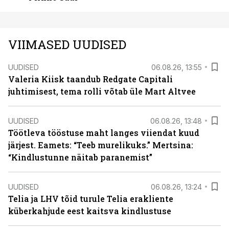
VIIMASED UUDISED
UUDISED
06.08.26, 13:55
Valeria Kiisk taandub Redgate Capitali
juhtimisest, tema rolli võtab üle Mart Altvee
UUDISED
06.08.26, 13:48
Töötleva tööstuse maht langes viiendat kuud
järjest. Eamets: “Teeb murelikuks.” Mertsina:
“Kindlustunne näitab paranemist”
UUDISED
06.08.26, 13:24
Telia ja LHV tõid turule Telia erakliente
küberkahjude eest kaitsva kindlustuse