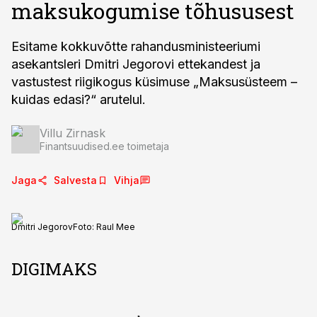
maksukogumise tõhususest
Esitame kokkuvõtte rahandusministeeriumi
asekantsleri Dmitri Jegorovi ettekandest ja
vastustest riigikogus küsimuse „Maksusüsteem –
kuidas edasi?“ arutelul.
Villu Zirnask
Finantsuudised.ee toimetaja
Jaga
Salvesta
Vihja
Dmitri Jegorov
Foto:
Raul Mee
DIGIMAKS