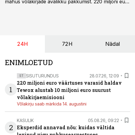
mahus võlakirjade avalikku pakkumist. 220 miljoni euro
suurust kaubanduskinnisvara portfelli haldav äriühing
pakub Baltimaade investoritele 8% aastatootlust
(intressi), võlakirjade märkimine kestab kuni 14.
augustini.
24H
72H
Nädal
ENIMLOETUD
SISUTURUNDUS
28.07.26, 12:09
ST
220 miljoni euro väärtuses varasid haldav
1
Tewox alustab 10 miljoni euro suurust
võlakirjaemisiooni
Võlakirju saab märkida 14. augustini
KASULIK
05.08.26, 09:22
2
Eksperdid annavad nõu: kuidas vältida
levinud vigu puhkusearvestuses