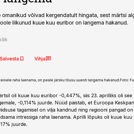
omanikud võivad kergendatult hingata, sest märtsi al
i poole liikunud kuue kuu euribor on langema hakanud.
llik
Salvesta
Vihja
steisele raha laenama, on peale järsku tõusu uuesti langema hakanud.
Foto:
Fu
ärtsil oli kuue kuu euribor -0,447%, siis 23. aprilliks oli se
gemale, -0,114% juurde. Nüüd paistab, et Euroopa Keskp
viidsuse tagamisel on vilja kandnud ning regiooni pangad on
odsama intressiga raha laenama. Aprilli lõpuks oli kuue kuu
,17% juurde.