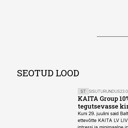
SEOTUD LOOD
ST
SISUTURUNDUS
23.0
KAITA Group 10%
tegutsevasse ki
Kuni 29. juulini said 
ettevõtte KAITA LV LIV
intressi ja minimaalne