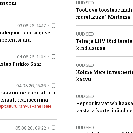
isiooni
UUDISED
Töötleva tööstuse maht 
murelikuks.” Mertsina:
03.08.26, 14:17
aakspuu: teistsuguse
UUDISED
mpetentsi ära
Telia ja LHV tõid turul
kindlustuse
04.08.26, 11:04
ustas Pirkko Saar
UUDISED
Kolme Mere investeerim
kasvu
04.08.26, 15:36
a rääkimine kapitalituru
UUDISED
tsiaali realiseerima
Hepsor kavatseb kaasa
apitalituru rahvusvahelisele
vastata korterinõudlus
UUDISED
05.08.26, 09:22