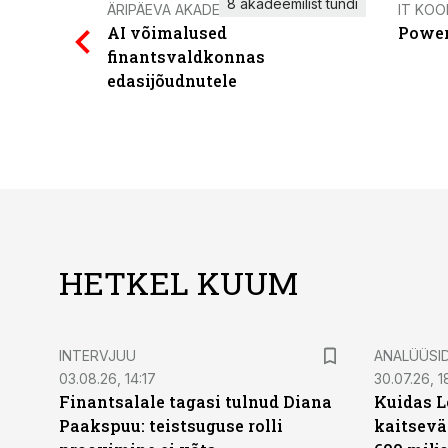
8 akadeemilist tundi
ÄRIPÄEVA AKADEEMIA
IT KOO
AI võimalused
Power
finantsvaldkonnas
edasijõudnutele
HETKEL KUUM
INTERVJUU
ANALÜÜSI
03.08.26, 14:17
30.07.26, 1
Finantsalale tagasi tulnud Diana
Kuidas L
Paakspuu: teistsuguse rolli
kaitsevä