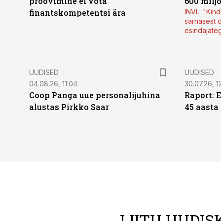
proovimine ei võta
600 milj
finantskompetentsi ära
INVL: "Kind
sarnasest d
esindajate
UUDISED
UUDISED
04.08.26, 11:04
30.07.26, 1
Coop Panga uue personalijuhina
Raport: 
alustas Pirkko Saar
45 aasta
LIITU UUDIS