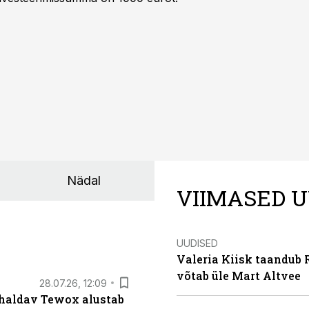
Nädal
VIIMASED U
UUDISED
Valeria Kiisk taandub R
võtab üle Mart Altvee
28.07.26, 12:09
 haldav Tewox alustab