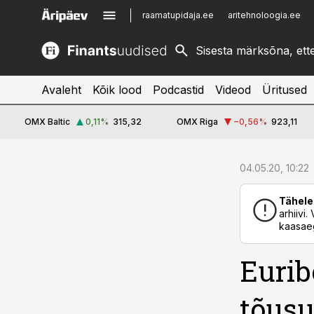
raamatupidaja.ee
aritehnoloogia.ee
kinnisvarauudised.ee
imelineajalugu.ee
logistikauudised.ee
imelineteadus.ee
Avaleht
Kõik lood
Podcastid
Videod
Üritused
OMX Baltic
0,11
%
315,32
OMX Riga
−0,56
%
923,11
cebook
04.05.20, 10:22
Twitter)
Tähele
kedIn
arhiivi
kaasaeg
ail
Eurib
k
tõus