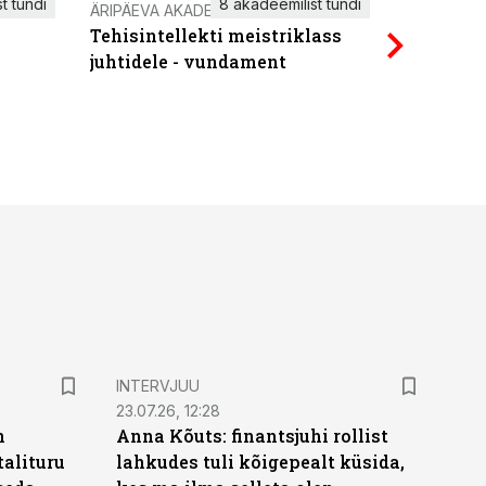
t tundi
8 akadeemilist tundi
ÄRIPÄEVA AKADEEMIA
IT KOOLIT
Tehisintellekti meistriklass
Power Qu
juhtidele - vundament
INTERVJUU
23.07.26, 12:28
n
Anna Kõuts: finantsjuhi rollist
alituru
lahkudes tuli kõigepealt küsida,