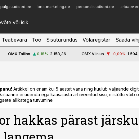
palgauudised.ee
bestmarketing.ee
personaliuudised.ee
aripaev.e
Infopank
Radar
Teabevara
Töö
Sisuturundus
Võlaregister
Saada vih
OMX Tallinn
0,18
%
2 158,36
OMX Vilnius
−0,09
%
1 504,
panu!
Artikkel on enam kui 5 aastat vana ning kuulub väljaande digi
. Väljaanne ei uuenda ega kaasajasta arhiveeritud sisu, mistõttu võib ol
sete allikatega tutvumine
or hakkas pärast järsku
u langema