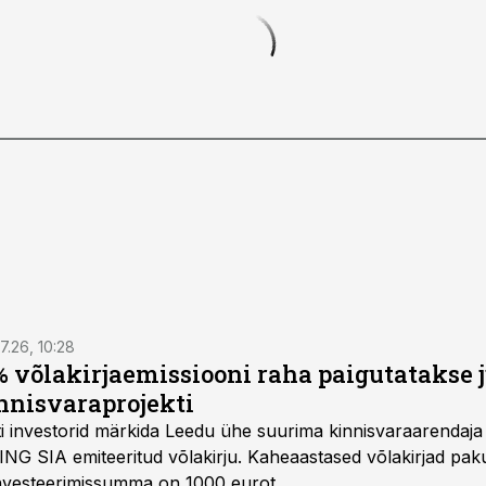
7.26, 10:28
 võlakirjaemissiooni raha paigutatakse 
nnisvaraprojekti
Balti investorid märkida Leedu ühe suurima kinnisvaraarenda
ING SIA emiteeritud võlakirju. Kaheaastased võlakirjad pa
 investeerimissumma on 1000 eurot.