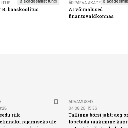
8 akadeemilist tundi
8 akadeemilis
LITUS
ÄRIPÄEVA AKADEEMIA
 BI baaskoolitus
AI võimalused
finantsvaldkonnas
D
ARVAMUSED
8:28
04.08.26, 15:36
eedu riik
Tallinna börsi juht: aeg o
elinnaku rajamiseks üle
lõpetada rääkimine kapit