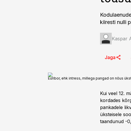
Kodulaenude 
kiiresti null
Kaspar A
Jaga
Euribor, ehk intress, millega pangad on nõus ük
Kui veel 12. m
kordades kõr
pankadele lik
üksteisele so
taandunud -0