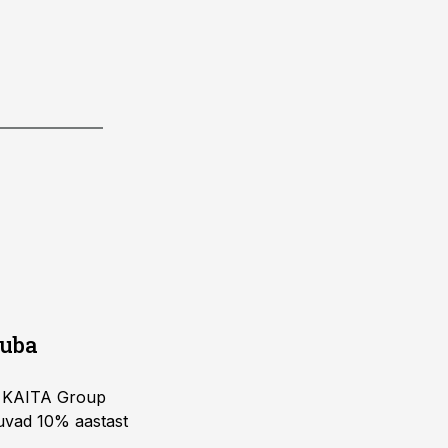
juba
ja KAITA Group
kuvad 10% aastast