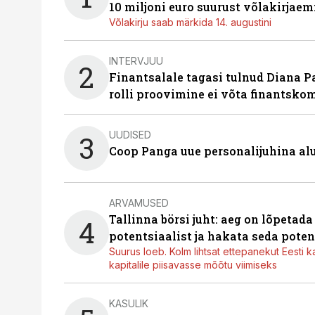
10 miljoni euro suurust võlakirjaem
Võlakirju saab märkida 14. augustini
INTERVJUU
2
Finantsalale tagasi tulnud Diana P
rolli proovimine ei võta finantsko
UUDISED
3
Coop Panga uue personalijuhina al
ARVAMUSED
Tallinna börsi juht: aeg on lõpetad
4
potentsiaalist ja hakata seda poten
Suurus loeb. Kolm lihtsat ettepanekut Eesti k
kapitalile piisavasse mõõtu viimiseks
KASULIK