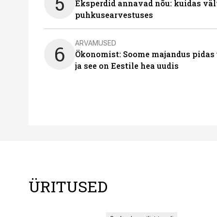
5
Eksperdid annavad nõu: kuidas väl
puhkusearvestuses
ARVAMUSED
6
Ökonomist: Soome majandus pidas u
ja see on Eestile hea uudis
ÜRITUSED