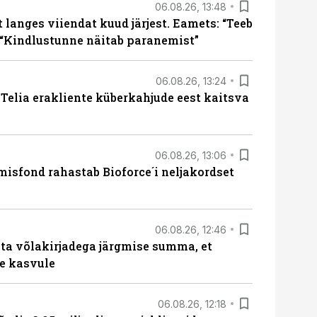
06.08.26, 13:48
langes viiendat kuud järjest. Eamets: “Teeb
 “Kindlustunne näitab paranemist”
06.08.26, 13:24
e Telia erakliente küberkahjude eest kaitsva
06.08.26, 13:06
isfond rahastab Bioforce´i neljakordset
06.08.26, 12:46
ta võlakirjadega järgmise summa, et
e kasvule
06.08.26, 12:18