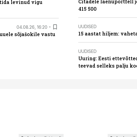
Citadele laenuportfell j
tida levinud vigu
415 500
UUDISED
04.08.26, 16:20
15 aastat hiljem: vahet
uele sõjašokile vastu
UUDISED
Uuring: Eesti ettevõtt
teevad selleks palju k