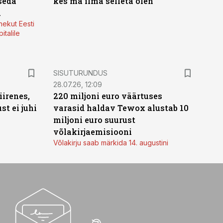
seda
kes ma ilma selleta olen
a
nekut Eesti
italile
ST
SISUTURUNDUS
28.07.26, 12:09
irenes,
220 miljoni euro väärtuses
t ei juhi
varasid haldav Tewox alustab 10
miljoni euro suurust
võlakirjaemisiooni
Võlakirju saab märkida 14. augustini