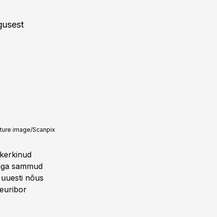
gusest
ture image/Scanpix
e kerkinud
anga sammud
 uuesti nõus
 euribor