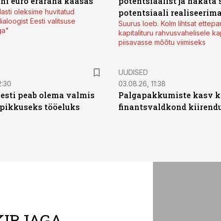
oni euro eraraha kaasas
potentsiaalist ja hakata 
lasti oleksime huvitatud
potentsiaali realiseerim
ialoogist Eesti valitsuse
Suurus loeb. Kolm lihtsat ettepa
ga"
kapitalituru rahvusvahelisele kap
piisavasse mõõtu viimiseks
UUDISED
2:30
03.08.26, 11:38
Eesti peab olema valmis
Palgapakkumiste kasv ki
 pikkuseks tööeluks
finantsvaldkond kiirendus
KIRJAGA