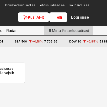
Iseteenindus
e
kinnisvarauudised.ee
ehitusuudised.ee
kaubandus.ee
toostusu
Telli Finantsuudised
Küsi AI-lt
Telli
Logi sisse
je
Radar
Minu Finantsuudised
01
S&P 500
−0,18
%
7 709,96
DOW 30
−0,85
%
53 88
taalsesse
la vajalik