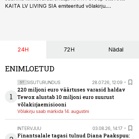
KAITA LV LIVING SIA emiteeritud võlakirju.
Kaheaastased võlakirjad pakuvad 10% aastast intressi
ja minimaalne investeerimissumma on 1000 eurot.
24H
72H
Nädal
ENIMLOETUD
SISUTURUNDUS
28.07.26, 12:09
ST
220 miljoni euro väärtuses varasid haldav
1
Tewox alustab 10 miljoni euro suurust
võlakirjaemisiooni
Võlakirju saab märkida 14. augustini
INTERVJUU
03.08.26, 14:17
Finantsalale tagasi tulnud Diana Paakspuu: