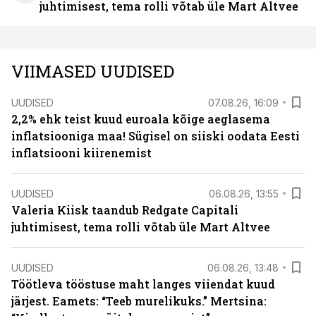
juhtimisest, tema rolli võtab üle Mart Altvee
VIIMASED UUDISED
UUDISED
07.08.26, 16:09
2,2% ehk teist kuud euroala kõige aeglasema
inflatsiooniga maa! Sügisel on siiski oodata Eesti
inflatsiooni kiirenemist
UUDISED
06.08.26, 13:55
Valeria Kiisk taandub Redgate Capitali
juhtimisest, tema rolli võtab üle Mart Altvee
UUDISED
06.08.26, 13:48
Töötleva tööstuse maht langes viiendat kuud
järjest. Eamets: “Teeb murelikuks.” Mertsina: