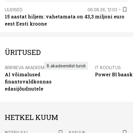
UUDISED
06.08.26, 12:03
15 aastat hiljem: vahetamata on 43,3 miljoni euro
eest Eesti kroone
ÜRITUSED
8 akadeemilist tundi
ÄRIPÄEVA AKADEEMIA
IT KOOLITUS
AI võimalused
Power BI baask
finantsvaldkonnas
edasijõudnutele
HETKEL KUUM
INTERVJUU
KASULIK