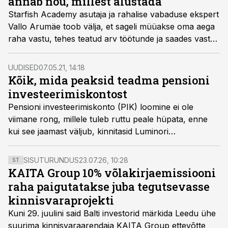
annab nõu, millest alustada
Starfish Academy asutaja ja rahalise vabaduse ekspert
Vallo Arumäe toob välja, et sageli müüakse oma aega
raha vastu, tehes teatud arv töötunde ja saades vastu
teatud ühiku eurosid. Paraku on iga inimese töötundide
arv piiratud, seega sellisel viisil on väga raske
UUDISED
07.05.21, 14:18
saavutada rahalist vabadust.
Kõik, mida peaksid teadma pensioni
investeerimiskontost
Pensioni investeerimiskonto (PIK) loomine ei ole
viimane rong, millele tuleb ruttu peale hüpata, enne
kui see jaamast väljub, kinnitasid Luminori
veebiseminaril osalenud eksperdid. Tegemist on
pikaajalise võimalusega, mida on enne lõplikku valikut
SISUTURUNDUS
23.07.26, 10:28
ST
võimalik Luminoris katsetada ka virtuaalrahaga, teatas
KAITA Group 10% võlakirjaemissiooni
pank.
raha paigutatakse juba tegutsevasse
kinnisvaraprojekti
Kuni 29. juulini said Balti investorid märkida Leedu ühe
suurima kinnisvaraarendaja KAITA Group ettevõtte