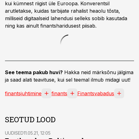
kui kümnest riigist üle Euroopa. Konverentsil
arutletakse, kuidas tarbijate rahalist heaolu tõsta,
milliseid digitaalseid lahendusi selleks sobib kasutada
ning kas ainult finantsharidusest piisab.
See teema pakub huvi?
Hakka neid märksõnu jälgima
ja saad alati teavituse, kui sel teemal ilmub midagi uut!
finantsjuhtimine
finants
Finantsvabadus
SEOTUD LOOD
UUDISED
11.05.21, 12:05