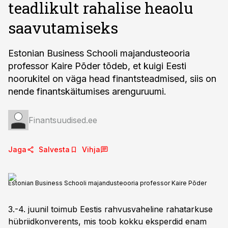
teadlikult rahalise heaolu
saavutamiseks
Estonian Business Schooli majandusteooria
professor Kaire Põder tõdeb, et kuigi Eesti
noorukitel on väga head finantsteadmised, siis on
nende finantskäitumises arenguruumi.
Finantsuudised.ee
Jaga
Salvesta
Vihja
Estonian Business Schooli majandusteooria professor Kaire Põder
3.-4. juunil toimub Eestis rahvusvaheline rahatarkuse
hübriidkonverents, mis toob kokku eksperdid enam