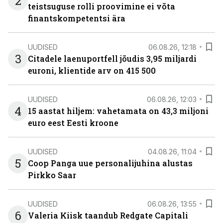
2
teistsuguse rolli proovimine ei võta
finantskompetentsi ära
UUDISED
06.08.26, 12:18
3
Citadele laenuportfell jõudis 3,95 miljardi
euroni, klientide arv on 415 500
UUDISED
06.08.26, 12:03
4
15 aastat hiljem: vahetamata on 43,3 miljoni
euro eest Eesti kroone
UUDISED
04.08.26, 11:04
5
Coop Panga uue personalijuhina alustas
Pirkko Saar
UUDISED
06.08.26, 13:55
6
Valeria Kiisk taandub Redgate Capitali