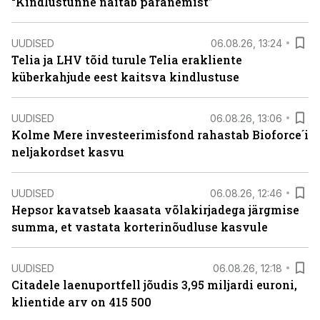
“Kindlustunne näitab paranemist”
UUDISED
06.08.26, 13:24
Telia ja LHV tõid turule Telia erakliente
küberkahjude eest kaitsva kindlustuse
UUDISED
06.08.26, 13:06
Kolme Mere investeerimisfond rahastab Bioforce´i
neljakordset kasvu
UUDISED
06.08.26, 12:46
Hepsor kavatseb kaasata võlakirjadega järgmise
summa, et vastata korterinõudluse kasvule
UUDISED
06.08.26, 12:18
Citadele laenuportfell jõudis 3,95 miljardi euroni,
klientide arv on 415 500