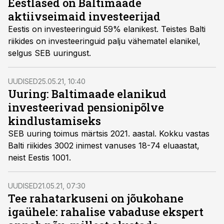
Eestlased on Baltimaade
aktiivseimaid investeerijad
Eestis on investeeringuid 59% elanikest. Teistes Balti
riikides on investeeringuid palju vähematel elanikel,
selgus SEB uuringust.
UUDISED
25.05.21, 10:40
Uuring: Baltimaade elanikud
investeerivad pensionipõlve
kindlustamiseks
SEB uuring toimus märtsis 2021. aastal. Kokku vastas
Balti riikides 3002 inimest vanuses 18-74 eluaastat,
neist Eestis 1001.
UUDISED
21.05.21, 07:30
Tee rahatarkuseni on jõukohane
igaühele: rahalise vabaduse ekspert