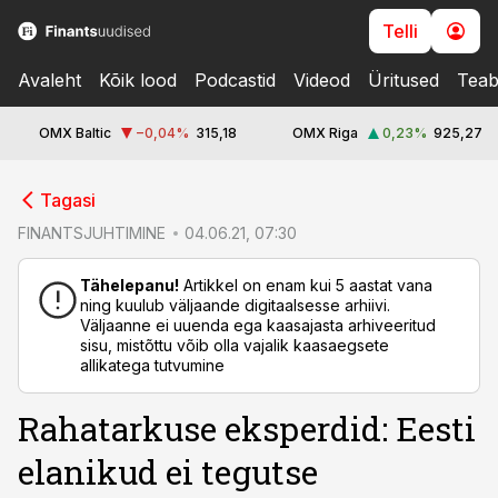
Telli
Avaleht
Kõik lood
Podcastid
Videod
Üritused
Teab
OMX Baltic
−0,04
%
315,18
OMX Riga
0,23
%
925,27
cebook
Tagasi
Twitter)
FINANTSJUHTIMINE
04.06.21, 07:30
kedIn
Tähelepanu!
Artikkel on enam kui 5 aastat vana
ning kuulub väljaande digitaalsesse arhiivi.
ail
Väljaanne ei uuenda ega kaasajasta arhiveeritud
sisu, mistõttu võib olla vajalik kaasaegsete
k
allikatega tutvumine
Rahatarkuse eksperdid: Eesti
elanikud ei tegutse