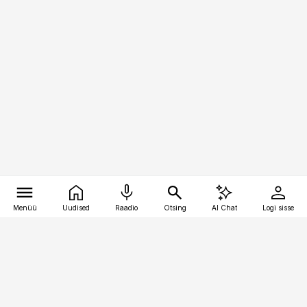
Menüü
Uudised
Raadio
Otsing
AI Chat
Logi sisse
Vana-Lõuna 39/1, 19094 Tallinn