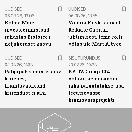
UUDISED
UUDISED
06.08.26, 13:06
06.08.26, 13:55
Kolme Mere
Valeria Kiisk taandub
investeerimisfond
Redgate Capitali
rahastab Bioforce´i
juhtimisest, tema rolli
neljakordset kasvu
võtab üle Mart Altvee
ST
UUDISED
SISUTURUNDUS
03.08.26, 11:38
23.07.26, 10:28
Palgapakkumiste kasv
KAITA Group 10%
kiirenes,
võlakirjaemissiooni
finantsvaldkond
raha paigutatakse juba
kiirendust ei juhi
tegutsevasse
kinnisvaraprojekti