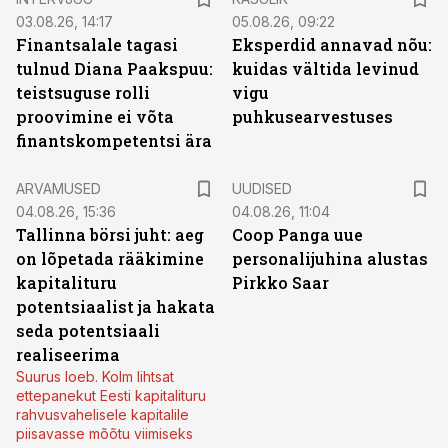
03.08.26, 14:17
05.08.26, 09:22
Finantsalale tagasi
Eksperdid annavad nõu:
tulnud Diana Paakspuu:
kuidas vältida levinud
teistsuguse rolli
vigu
proovimine ei võta
puhkusearvestuses
finantskompetentsi ära
ARVAMUSED
UUDISED
04.08.26, 15:36
04.08.26, 11:04
Tallinna börsi juht: aeg
Coop Panga uue
on lõpetada rääkimine
personalijuhina alustas
kapitalituru
Pirkko Saar
potentsiaalist ja hakata
seda potentsiaali
realiseerima
Suurus loeb. Kolm lihtsat
ettepanekut Eesti kapitalituru
rahvusvahelisele kapitalile
piisavasse mõõtu viimiseks