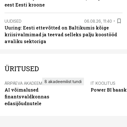
eest Eesti kroone
UUDISED
06.08.26, 11:40
Uuring: Eesti ettevõtted on Baltikumis kõige
kriisivalmimad ja teevad selleks palju koostööd
avaliku sektoriga
ÜRITUSED
8 akadeemilist tundi
ÄRIPÄEVA AKADEEMIA
IT KOOLITUS
AI võimalused
Power BI baask
finantsvaldkonnas
edasijõudnutele