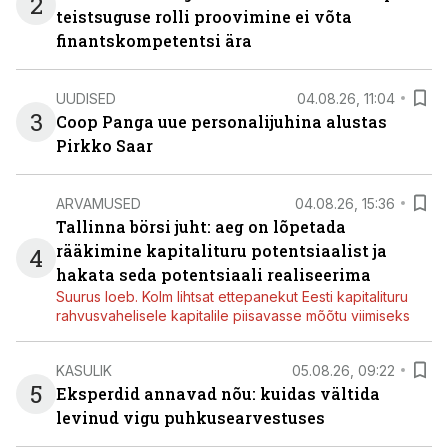
2
teistsuguse rolli proovimine ei võta
finantskompetentsi ära
UUDISED
04.08.26, 11:04
3
Coop Panga uue personalijuhina alustas
Pirkko Saar
ARVAMUSED
04.08.26, 15:36
Tallinna börsi juht: aeg on lõpetada
rääkimine kapitalituru potentsiaalist ja
4
hakata seda potentsiaali realiseerima
Suurus loeb. Kolm lihtsat ettepanekut Eesti kapitalituru
rahvusvahelisele kapitalile piisavasse mõõtu viimiseks
KASULIK
05.08.26, 09:22
5
Eksperdid annavad nõu: kuidas vältida
levinud vigu puhkusearvestuses