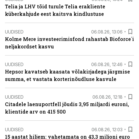
Telia ja LHV tõid turule Telia erakliente
küberkahjude eest kaitsva kindlustuse
UUDISED
06.08.26, 13:06
Kolme Mere investeerimisfond rahastab Bioforce´i
neljakordset kasvu
UUDISED
06.08.26, 12:46
Hepsor kavatseb kaasata võlakirjadega järgmise
summa, et vastata korterinõudluse kasvule
UUDISED
06.08.26, 12:18
Citadele laenuportfell jõudis 3,95 miljardi euroni,
klientide arv on 415 500
UUDISED
06.08.26, 12:03
15 aastat hiljem: vahetamata on 43,3 miljoni euro