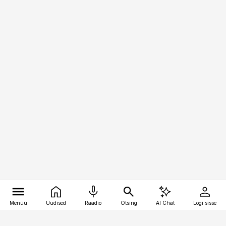
Menüü
Uudised
Raadio
Otsing
AI Chat
Logi sisse