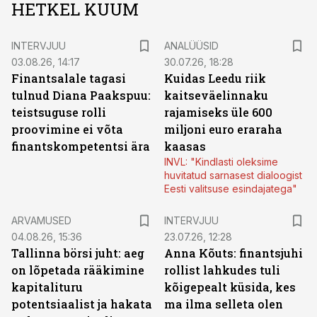
HETKEL KUUM
INTERVJUU
ANALÜÜSID
03.08.26, 14:17
30.07.26, 18:28
Finantsalale tagasi
Kuidas Leedu riik
tulnud Diana Paakspuu:
kaitseväelinnaku
teistsuguse rolli
rajamiseks üle 600
proovimine ei võta
miljoni euro eraraha
finantskompetentsi ära
kaasas
INVL: "Kindlasti oleksime
huvitatud sarnasest dialoogist
Eesti valitsuse esindajatega"
ARVAMUSED
INTERVJUU
04.08.26, 15:36
23.07.26, 12:28
Tallinna börsi juht: aeg
Anna Kõuts: finantsjuhi
on lõpetada rääkimine
rollist lahkudes tuli
kapitalituru
kõigepealt küsida, kes
potentsiaalist ja hakata
ma ilma selleta olen