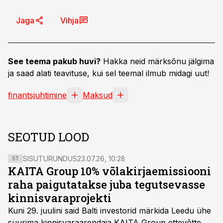
Jaga
Vihja
See teema pakub huvi?
Hakka neid märksõnu jälgima
ja saad alati teavituse, kui sel teemal ilmub midagi uut!
finantsjuhtimine
Maksud
SEOTUD LOOD
SISUTURUNDUS
23.07.26, 10:28
ST
KAITA Group 10% võlakirjaemissiooni
raha paigutatakse juba tegutsevasse
kinnisvaraprojekti
Kuni 29. juulini said Balti investorid märkida Leedu ühe
suurima kinnisvaraarendaja KAITA Group ettevõtte