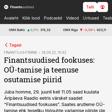
Telli
Avaleht
Kõik lood
Podcastid
Videod
Üritused
Teab
OMX Baltic
0,11
%
315,32
OMX Riga
−0,56
%
923,11
cebook
cebook
Tagasi
Twitter)
Twitter)
FINANTSJUHTIMINE
28.06.22, 10:42
Finantsuudised fookuses:
kedIn
kedIn
OÜ-tamise ja teenuse
ail
ail
osutamise piirid
k
k
Juba homme, 29. juunil kell 11.05 saad kuulata
Äripäeva Raadio eetris värsket saadet
“Finantsuudised fookuses”. Saates arutleme OÜ-
tamise ehk tegeliku töösuhte varjamise piiride üle