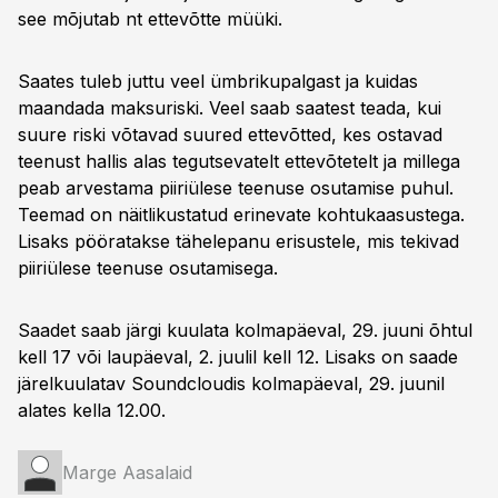
see mõjutab nt ettevõtte müüki.
Saates tuleb juttu veel ümbrikupalgast ja kuidas
maandada maksuriski. Veel saab saatest teada, kui
suure riski võtavad suured ettevõtted, kes ostavad
teenust hallis alas tegutsevatelt ettevõtetelt ja millega
peab arvestama piiriülese teenuse osutamise puhul.
Teemad on näitlikustatud erinevate kohtukaasustega.
Lisaks pööratakse tähelepanu erisustele, mis tekivad
piiriülese teenuse osutamisega.
Saadet saab järgi kuulata kolmapäeval, 29. juuni õhtul
kell 17 või laupäeval, 2. juulil kell 12. Lisaks on saade
järelkuulatav Soundcloudis kolmapäeval, 29. juunil
alates kella 12.00.
Marge Aasalaid