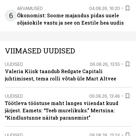
ARVAMUSED
04.08.26, 16:20
6
Ökonomist: Soome majandus pidas uuele
sõjašokile vastu ja see on Eestile hea uudis
VIIMASED UUDISED
UUDISED
06.08.26, 13:55
Valeria Kiisk taandub Redgate Capitali
juhtimisest, tema rolli võtab üle Mart Altvee
UUDISED
06.08.26, 13:48
Töötleva tööstuse maht langes viiendat kuud
järjest. Eamets: “Teeb murelikuks.” Mertsina:
“Kindlustunne näitab paranemist”
UUDISED
06.08.26, 13:24