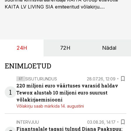
KAITA LV LIVING SIA emiteeritud võlakirju.
Kaheaastased võlakirjad pakuvad 10% aastast intressi
ja minimaalne investeerimissumma on 1000 eurot.
24H
72H
Nädal
ENIMLOETUD
SISUTURUNDUS
28.07.26, 12:09
ST
220 miljoni euro väärtuses varasid haldav
1
Tewox alustab 10 miljoni euro suurust
võlakirjaemisiooni
Võlakirju saab märkida 14. augustini
INTERVJUU
03.08.26, 14:17
Finantsalale tagasi tulnud Diana Paakspuu: