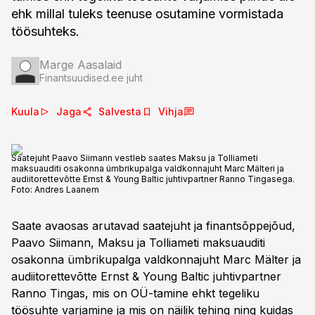
ehk millal tuleks teenuse osutamine vormistada
töösuhteks.
Marge Aasalaid
Finantsuudised.ee juht
Kuula
Jaga
Salvesta
Vihja
Saatejuht Paavo Siimann vestleb saates Maksu ja Tolliameti
maksuauditi osakonna ümbrikupalga valdkonnajuht Marc Mälteri ja
audiitorettevõtte Ernst & Young Baltic juhtivpartner Ranno Tingasega.
Foto:
Andres Laanem
Saate avaosas arutavad saatejuht ja finantsõppejõud,
Paavo Siimann, Maksu ja Tolliameti maksuauditi
osakonna ümbrikupalga valdkonnajuht Marc Mälter ja
audiitorettevõtte Ernst & Young Baltic juhtivpartner
Ranno Tingas, mis on OÜ-tamine ehkt tegeliku
töösuhte varjamine ja mis on näilik tehing ning kuidas