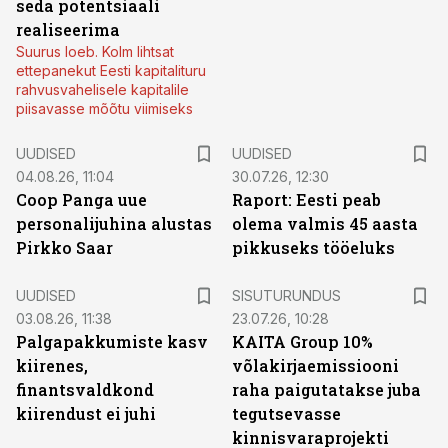
seda potentsiaali
realiseerima
Suurus loeb. Kolm lihtsat
ettepanekut Eesti kapitalituru
rahvusvahelisele kapitalile
piisavasse mõõtu viimiseks
UUDISED
UUDISED
04.08.26, 11:04
30.07.26, 12:30
Coop Panga uue
Raport: Eesti peab
personalijuhina alustas
olema valmis 45 aasta
Pirkko Saar
pikkuseks tööeluks
ST
UUDISED
SISUTURUNDUS
03.08.26, 11:38
23.07.26, 10:28
Palgapakkumiste kasv
KAITA Group 10%
kiirenes,
võlakirjaemissiooni
finantsvaldkond
raha paigutatakse juba
kiirendust ei juhi
tegutsevasse
kinnisvaraprojekti