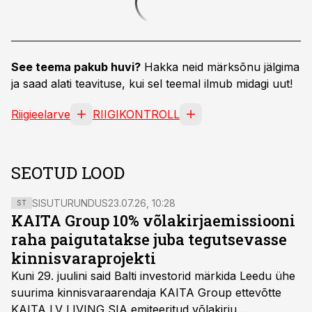
See teema pakub huvi?
Hakka neid märksõnu jälgima
ja saad alati teavituse, kui sel teemal ilmub midagi uut!
Riigieelarve
RIIGIKONTROLL
SEOTUD LOOD
SISUTURUNDUS
23.07.26, 10:28
ST
KAITA Group 10% võlakirjaemissiooni
raha paigutatakse juba tegutsevasse
kinnisvaraprojekti
Kuni 29. juulini said Balti investorid märkida Leedu ühe
suurima kinnisvaraarendaja KAITA Group ettevõtte
KAITA LV LIVING SIA emiteeritud võlakirju.