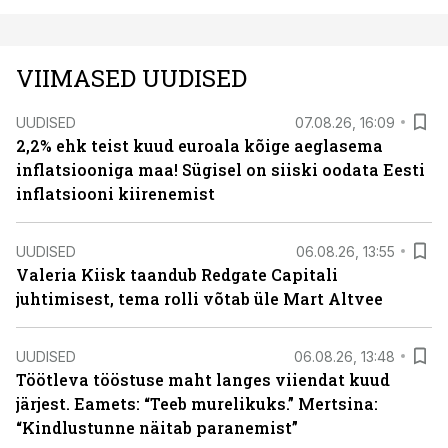
VIIMASED UUDISED
UUDISED
07.08.26, 16:09
2,2% ehk teist kuud euroala kõige aeglasema
inflatsiooniga maa! Sügisel on siiski oodata Eesti
inflatsiooni kiirenemist
UUDISED
06.08.26, 13:55
Valeria Kiisk taandub Redgate Capitali
juhtimisest, tema rolli võtab üle Mart Altvee
UUDISED
06.08.26, 13:48
Töötleva tööstuse maht langes viiendat kuud
järjest. Eamets: “Teeb murelikuks.” Mertsina:
“Kindlustunne näitab paranemist”