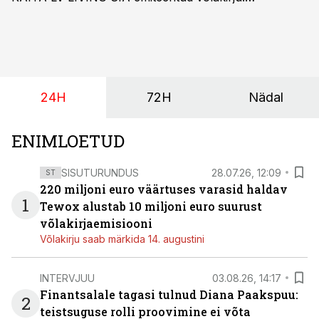
Kaheaastased võlakirjad pakuvad 10% aastast intressi
ja minimaalne investeerimissumma on 1000 eurot.
24H
72H
Nädal
ENIMLOETUD
SISUTURUNDUS
28.07.26, 12:09
ST
220 miljoni euro väärtuses varasid haldav
1
Tewox alustab 10 miljoni euro suurust
võlakirjaemisiooni
Võlakirju saab märkida 14. augustini
INTERVJUU
03.08.26, 14:17
Finantsalale tagasi tulnud Diana Paakspuu:
2
teistsuguse rolli proovimine ei võta