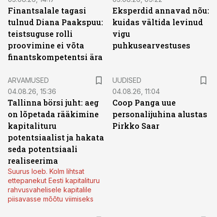
Finantsalale tagasi
Eksperdid annavad nõu:
tulnud Diana Paakspuu:
kuidas vältida levinud
teistsuguse rolli
vigu
proovimine ei võta
puhkusearvestuses
finantskompetentsi ära
ARVAMUSED
UUDISED
04.08.26, 15:36
04.08.26, 11:04
Tallinna börsi juht: aeg
Coop Panga uue
on lõpetada rääkimine
personalijuhina alustas
kapitalituru
Pirkko Saar
potentsiaalist ja hakata
seda potentsiaali
realiseerima
Suurus loeb. Kolm lihtsat
ettepanekut Eesti kapitalituru
rahvusvahelisele kapitalile
piisavasse mõõtu viimiseks