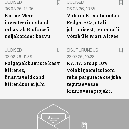
UUDISED
UUDISED
06.08.26, 13:06
06.08.26, 13:55
Kolme Mere
Valeria Kiisk taandub
investeerimisfond
Redgate Capitali
rahastab Bioforce´i
juhtimisest, tema rolli
neljakordset kasvu
võtab üle Mart Altvee
ST
UUDISED
SISUTURUNDUS
03.08.26, 11:38
23.07.26, 10:28
Palgapakkumiste kasv
KAITA Group 10%
kiirenes,
võlakirjaemissiooni
finantsvaldkond
raha paigutatakse juba
kiirendust ei juhi
tegutsevasse
kinnisvaraprojekti