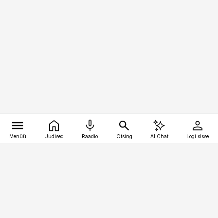
Menüü
Uudised
Raadio
Otsing
AI Chat
Logi sisse
Vana-Lõuna 39/1, 19094 Tallinn
(+372) 667 0111