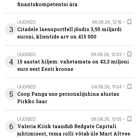
finantskompetentsi ära
UUDISED
06.08.26, 12:18
3
Citadele laenuportfell jõudis 3,95 miljardi
euroni, klientide arv on 415 500
UUDISED
06.08.26, 12:03
4
15 aastat hiljem: vahetamata on 43,3 miljoni
euro eest Eesti kroone
UUDISED
04.08.26, 11:04
5
Coop Panga uue personalijuhina alustas
Pirkko Saar
UUDISED
06.08.26, 13:55
6
Valeria Kiisk taandub Redgate Capitali
juhtimisest, tema rolli võtab üle Mart Altvee