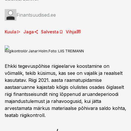
Finantsuudised.ee
Kuula
Jaga
Salvesta
Vihja
Riigikontrolör Janar Holm.
Foto:
LIIS TREIMANN
Ehkki tegevuspõhise riigieelarve koostamine on
võimalik, tekib küsimus, kas see on vajalik ja reaalselt
kasutatav. Riigi 2021. aasta raamatupidamise
aastaaruanne kajastab kõigis olulistes osades õiglaselt
riigi finantsseisundit ning lõppenud aruandeperioodi
majandustulemust ja rahavoogusid, kui jätta
arvestamata märkus materiaalse põhivara saldo kohta,
teatab riigikontroll.