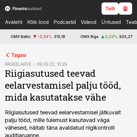
Telli
Avaleht
Kõik lood
Podcastid
Videod
Üritused
Teab
OMX Baltic
−0,04
%
315,18
OMX Riga
0,23
%
925,27
cebook
Tagasi
Twitter)
RIIGIEELARVE
09.09.22, 10:29
Riigiasutused teevad
kedIn
eelarvestamisel palju tööd,
ail
mida kasutatakse vähe
k
Riigiasutused teevad eelarvestamisel jätkuvalt
palju tööd, mille tulemust kasutavad väga
vähesed, näitab täna avaldatud riigikontrolli
auditiaruanne.