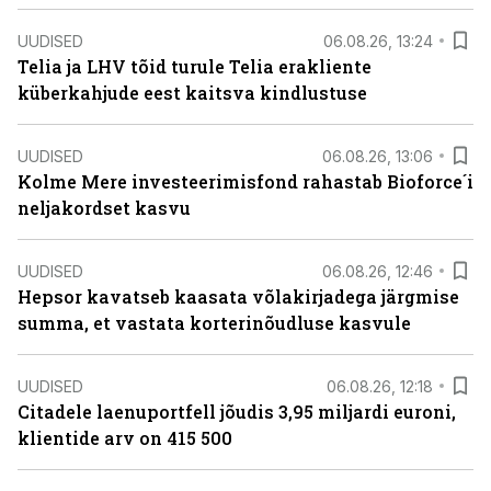
UUDISED
06.08.26, 13:24
Telia ja LHV tõid turule Telia erakliente
küberkahjude eest kaitsva kindlustuse
UUDISED
06.08.26, 13:06
Kolme Mere investeerimisfond rahastab Bioforce´i
neljakordset kasvu
UUDISED
06.08.26, 12:46
Hepsor kavatseb kaasata võlakirjadega järgmise
summa, et vastata korterinõudluse kasvule
UUDISED
06.08.26, 12:18
Citadele laenuportfell jõudis 3,95 miljardi euroni,
klientide arv on 415 500