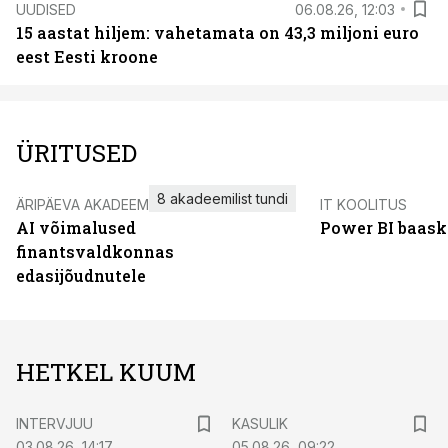
UUDISED
06.08.26, 12:03
15 aastat hiljem: vahetamata on 43,3 miljoni euro
eest Eesti kroone
ÜRITUSED
8 akadeemilist tundi
ÄRIPÄEVA AKADEEMIA
IT KOOLITUS
AI võimalused
Power BI baask
finantsvaldkonnas
edasijõudnutele
HETKEL KUUM
INTERVJUU
KASULIK
03.08.26, 14:17
05.08.26, 09:22