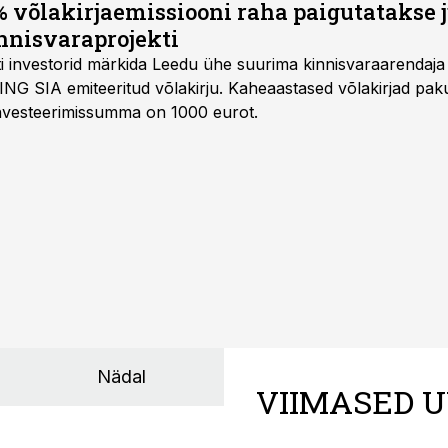
 võlakirjaemissiooni raha paigutatakse 
nnisvaraprojekti
Balti investorid märkida Leedu ühe suurima kinnisvaraarenda
ING SIA emiteeritud võlakirju. Kaheaastased võlakirjad pa
 investeerimissumma on 1000 eurot.
Nädal
VIIMASED U