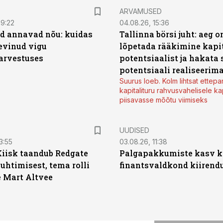
ARVAMUSED
09:22
04.08.26, 15:36
d annavad nõu: kuidas
Tallinna börsi juht: aeg o
levinud vigu
lõpetada rääkimine kapit
arvestuses
potentsiaalist ja hakata 
potentsiaali realiseerim
Suurus loeb. Kolm lihtsat ettepa
kapitalituru rahvusvahelisele kap
piisavasse mõõtu viimiseks
UUDISED
3:55
03.08.26, 11:38
Kiisk taandub Redgate
Palgapakkumiste kasv ki
juhtimisest, tema rolli
finantsvaldkond kiirendus
e Mart Altvee