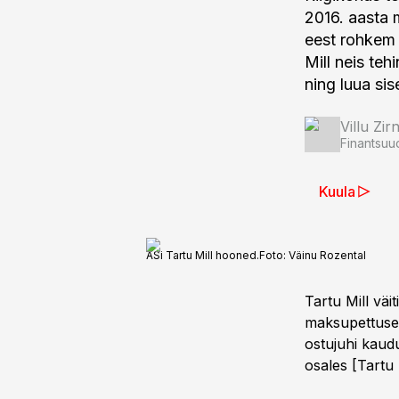
2016. aasta 
eest rohkem 
Mill neis teh
ning luua s
Villu Zir
Finantsuu
Kuula
ASi Tartu Mill hooned.
Foto:
Väinu Rozental
Tartu Mill väi
maksupettuse 
ostujuhi kaudu
osales [Tartu 