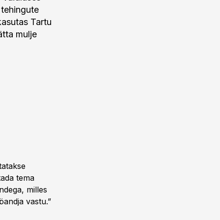
 tehingute
kasutas Tartu
ätta mulje
utatakse
stada tema
ndega, milles
ööandja vastu.”