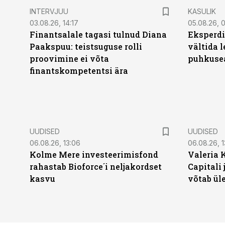
INTERVJUU
KASULIK
03.08.26, 14:17
05.08.26, 
Finantsalale tagasi tulnud Diana
Eksperdi
Paakspuu: teistsuguse rolli
vältida 
proovimine ei võta
puhkuse
finantskompetentsi ära
UUDISED
UUDISED
06.08.26, 13:06
06.08.26, 1
Kolme Mere investeerimisfond
Valeria 
rahastab Bioforce´i neljakordset
Capitali 
kasvu
võtab ül