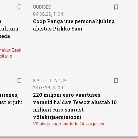
UUDISED
04.08.26, 11:04
n
Coop Panga uue personalijuhina
alituru
alustas Pirkko Saar
seda
a
nekut Eesti
italile
ST
SISUTURUNDUS
28.07.26, 12:09
irenes,
220 miljoni euro väärtuses
t ei juhi
varasid haldav Tewox alustab 10
miljoni euro suurust
võlakirjaemisiooni
Võlakirju saab märkida 14. augustini