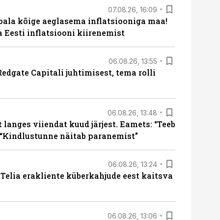
07.08.26, 16:09
roala kõige aeglasema inflatsiooniga maa!
a Eesti inflatsiooni kiirenemist
06.08.26, 13:55
edgate Capitali juhtimisest, tema rolli
06.08.26, 13:48
langes viiendat kuud järjest. Eamets: “Teeb
 “Kindlustunne näitab paranemist”
06.08.26, 13:24
e Telia erakliente küberkahjude eest kaitsva
06.08.26, 13:06