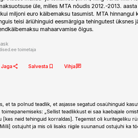
maksuotsuse üle, milles MTA nõudis 2012.-2013. aasta
kui miljoni euro käibemaksu tasumist. MTA hinnangul 
inguis teisi äriühinguid eesmärgiga tehingutest üksnes j
isendkäibemaksu mahaarvamise õigus.
nask
dised.ee toimetaja
Jaga
Salvesta
Vihja
tis, et ta polnud teadlik, et asjasse segatud osaühinguid kas
toimepanemiseks: „Sellist teadlikkust ei saa kaebajale omi
 [kes neid tehinguid korraldas]. Tegemist oli kuritegeliku rü
Milli] ostujuht ja mis oli lisaks riigile suunanud ostujuhi ka t