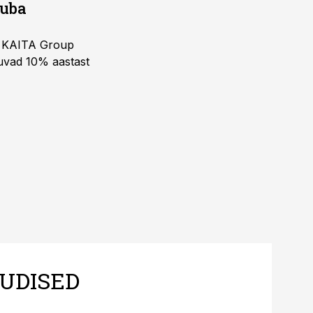
juba
ja KAITA Group
kuvad 10% aastast
UDISED