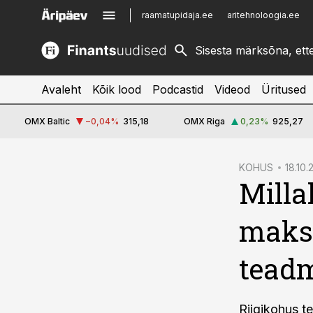
raamatupidaja.ee
aritehnoloogia.ee
kinnisvarauudised.ee
imelineajalugu.ee
logistikauudised.ee
imelineteadus.ee
Avaleht
Kõik lood
Podcastid
Videod
Üritused
OMX Baltic
−0,04
%
315,18
OMX Riga
0,23
%
925,27
cebook
KOHUS
18.10.
Milla
Twitter)
kedIn
maksu
ail
tead
k
Riigikohus t