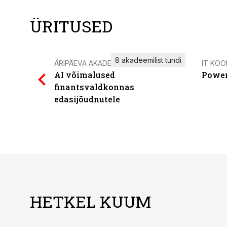
ÜRITUSED
8 akadeemilist tundi
ÄRIPÄEVA AKADEEMIA
IT KOO
AI võimalused
Power
finantsvaldkonnas
edasijõudnutele
HETKEL KUUM