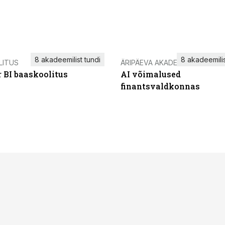
8 akadeemilist tundi
8 akadeemilis
LITUS
ÄRIPÄEVA AKADEEMIA
 BI baaskoolitus
AI võimalused
finantsvaldkonnas