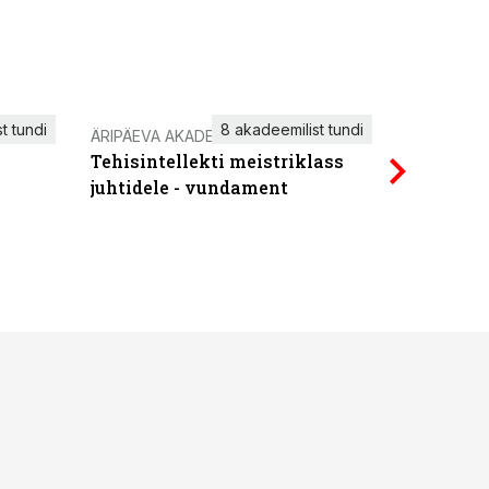
t tundi
8 akadeemilist tundi
ÄRIPÄEVA AKADEEMIA
IT KOOLIT
Tehisintellekti meistriklass
Power Qu
juhtidele - vundament