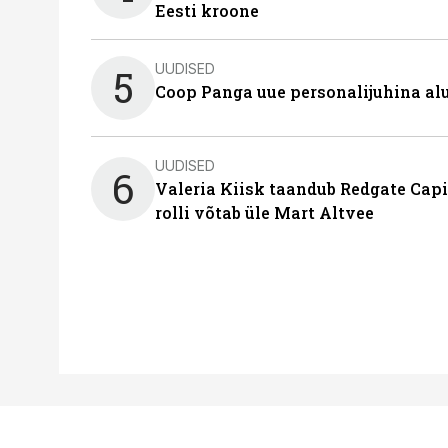
Eesti kroone
UUDISED
5
Coop Panga uue personalijuhina al
UUDISED
6
Valeria Kiisk taandub Redgate Capi
rolli võtab üle Mart Altvee