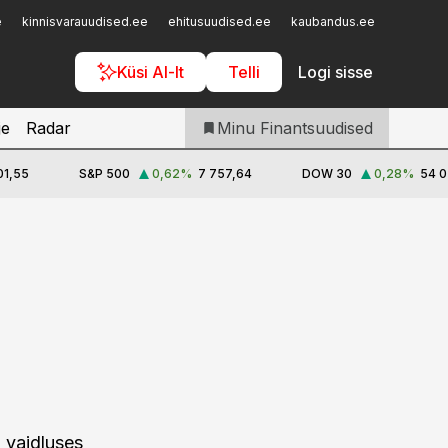
Iseteenindus
e
kinnisvarauudised.ee
ehitusuudised.ee
kaubandus.ee
toostusu
Telli Finantsuudised
Küsi AI-lt
Telli
Logi sisse
je
Radar
Minu Finantsuudised
01,55
S&P 500
0,62
%
7 757,64
DOW 30
0,28
%
54 0
S vaidluses