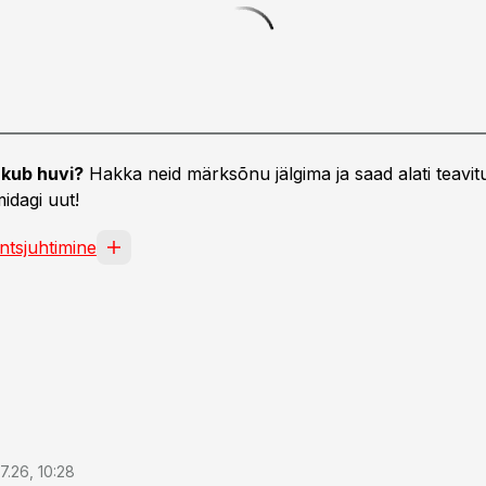
kub huvi?
Hakka neid märksõnu jälgima ja saad alati teavitu
idagi uut!
antsjuhtimine
7.26, 10:28