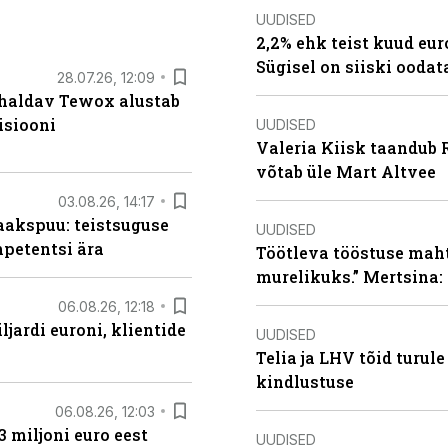
UUDISED
2,2% ehk teist kuud eu
Sügisel on siiski oodat
28.07.26, 12:09
 haldav Tewox alustab
isiooni
UUDISED
Valeria Kiisk taandub R
võtab üle Mart Altvee
03.08.26, 14:17
aakspuu: teistsuguse
UUDISED
mpetentsi ära
Töötleva tööstuse maht 
murelikuks.” Mertsina:
06.08.26, 12:18
ljardi euroni, klientide
UUDISED
Telia ja LHV tõid turul
kindlustuse
06.08.26, 12:03
3 miljoni euro eest
UUDISED