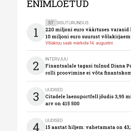
ENIMLOETUD
ST
SISUTURUNDUS
1
220 miljoni euro väärtuses varasid
10 miljoni euro suurust võlakirjaem
Võlakirju saab märkida 14. augustini
INTERVJUU
2
Finantsalale tagasi tulnud Diana P
rolli proovimine ei võta finantsko
UUDISED
3
Citadele laenuportfell jõudis 3,95 mi
arv on 415 500
UUDISED
4
15 aastat hiljem: vahetamata on 43,