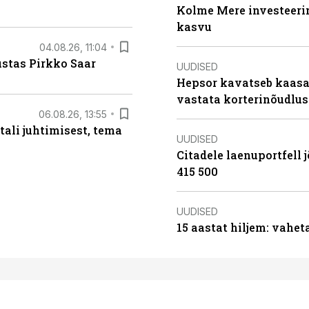
Kolme Mere investeerim
kasvu
04.08.26, 11:04
ustas Pirkko Saar
UUDISED
Hepsor kavatseb kaasa
vastata korterinõudlus
06.08.26, 13:55
tali juhtimisest, tema
UUDISED
Citadele laenuportfell j
415 500
UUDISED
15 aastat hiljem: vahet