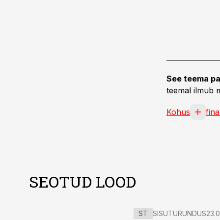
See teema pa
teemal ilmub m
Kohus
fin
SEOTUD LOOD
ST
SISUTURUNDUS
23.0