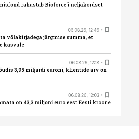
isfond rahastab Bioforce´i neljakordset
06.08.26, 12:46
ta võlakirjadega järgmise summa, et
e kasvule
06.08.26, 12:18
õudis 3,95 miljardi euroni, klientide arv on
06.08.26, 12:03
amata on 43,3 miljoni euro eest Eesti kroone