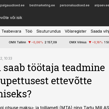
palgauudised.ee
bestmarketing.ee
personaliuudised.ee
aripaev.e
Infopank
Radar
Teabevara
Töö
Sisuturundus
Võlaregister
Saada vih
OMX Tallinn
−0,06
%
2 157,09
OMX Vilnius
−0,16
%
1 5
22, 10:33
l saab töötaja teadmine
pettusest ettevõtte
miseks?
egi otsuse maksu- ja tolliameti (MTA) ning Tartu Mill A