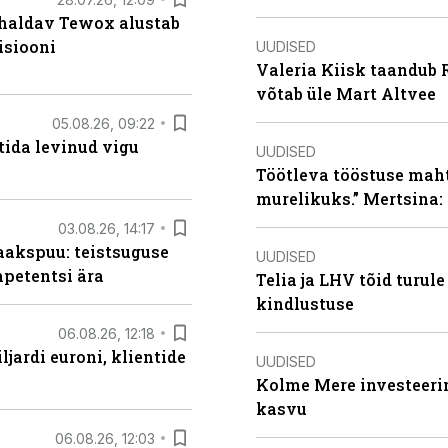
 haldav Tewox alustab
isiooni
UUDISED
Valeria Kiisk taandub R
võtab üle Mart Altvee
05.08.26, 09:22
tida levinud vigu
UUDISED
Töötleva tööstuse maht 
murelikuks.” Mertsina:
03.08.26, 14:17
aakspuu: teistsuguse
UUDISED
mpetentsi ära
Telia ja LHV tõid turul
kindlustuse
06.08.26, 12:18
ljardi euroni, klientide
UUDISED
Kolme Mere investeerim
kasvu
06.08.26, 12:03