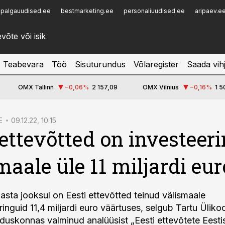
palgauudised.ee
bestmarketing.ee
personaliuudised.ee
aripaev.e
Infopank
Radar
Teabevara
Töö
Sisuturundus
Võlaregister
Saada vih
OMX Tallinn
−0,06
%
2 157,09
OMX Vilnius
−0,16
%
1 5
E
09.12.22, 10:15
 ettevõtted on investeer
maale üle 11 miljardi eur
asta jooksul on Eesti ettevõtted teinud välismaale
inguid 11,4 miljardi euro väärtuses, selgub Tartu Ülikoo
uskonnas valminud analüüsist „Eesti ettevõtete Eestis