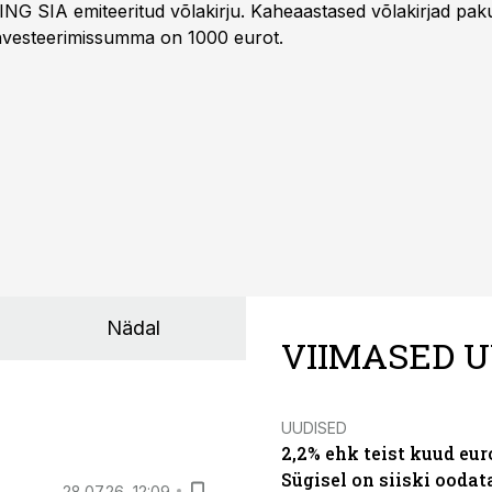
ING SIA emiteeritud võlakirju. Kaheaastased võlakirjad pa
 investeerimissumma on 1000 eurot.
Nädal
VIIMASED U
UUDISED
2,2% ehk teist kuud eu
Sügisel on siiski oodat
28.07.26, 12:09