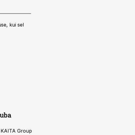
se, kui sel
juba
ja KAITA Group