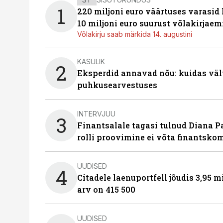
1
220 miljoni euro väärtuses varasid
10 miljoni euro suurust võlakirjaem
Võlakirju saab märkida 14. augustini
KASULIK
2
Eksperdid annavad nõu: kuidas väl
puhkusearvestuses
INTERVJUU
3
Finantsalale tagasi tulnud Diana P
rolli proovimine ei võta finantsko
UUDISED
4
Citadele laenuportfell jõudis 3,95 mi
arv on 415 500
UUDISED