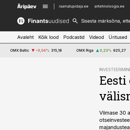
raamatupidaja.ee
aritehnoloogia.ee
kinnisvarauudised.ee
imelineajalugu.ee
logistikauudised.ee
imelineteadus.ee
Avaleht
Kõik lood
Podcastid
Videod
Üritused
OMX Baltic
−0,04
%
315,18
OMX Riga
0,23
%
925,27
cebook
INVESTEERIMIN
Eesti
Twitter)
kedIn
välis
ail
k
Viimase 30 a
otseinvesteer
majandustead