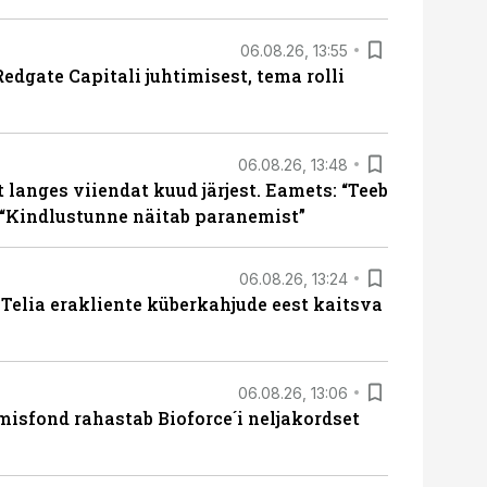
06.08.26, 13:55
edgate Capitali juhtimisest, tema rolli
06.08.26, 13:48
langes viiendat kuud järjest. Eamets: “Teeb
 “Kindlustunne näitab paranemist”
06.08.26, 13:24
e Telia erakliente küberkahjude eest kaitsva
06.08.26, 13:06
isfond rahastab Bioforce´i neljakordset