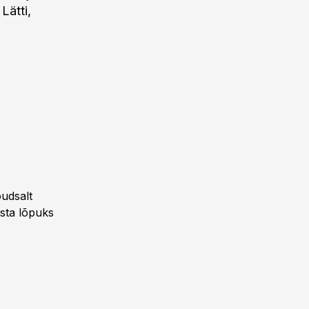
Lätti,
õudsalt
asta lõpuks