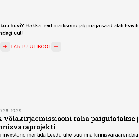
kub huvi?
Hakka neid märksõnu jälgima ja saad alati teavitu
idagi uut!
e
TARTU ÜLIKOOL
7.26, 10:28
 võlakirjaemissiooni raha paigutatakse 
nnisvaraprojekti
Balti investorid märkida Leedu ühe suurima kinnisvaraarenda