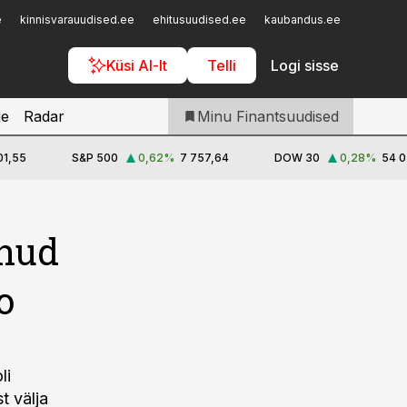
Iseteenindus
e
kinnisvarauudised.ee
ehitusuudised.ee
kaubandus.ee
toostusu
Telli Finantsuudised
Küsi AI-lt
Telli
Logi sisse
je
Radar
Minu Finantsuudised
01,55
S&P 500
0,62
%
7 757,64
DOW 30
0,28
%
54 0
inud
o
li
t välja