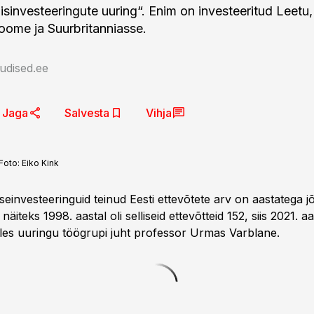
isinvesteeringute uuring“. Enim on investeeritud Leetu, 
oome ja Suurbritanniasse.
udised.ee
Jaga
Salvesta
Vihja
Foto:
Eiko Kink
seinvesteeringuid teinud Eesti ettevõtete arv on aastatega j
näiteks 1998. aastal oli selliseid ettevõtteid 152, siis 2021. a
tles uuringu töögrupi juht professor Urmas Varblane.