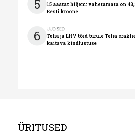
5
15 aastat hiljem: vahetamata on 43,
Eesti kroone
UUDISED
6
Telia ja LHV tõid turule Telia erakl
kaitsva kindlustuse
ÜRITUSED