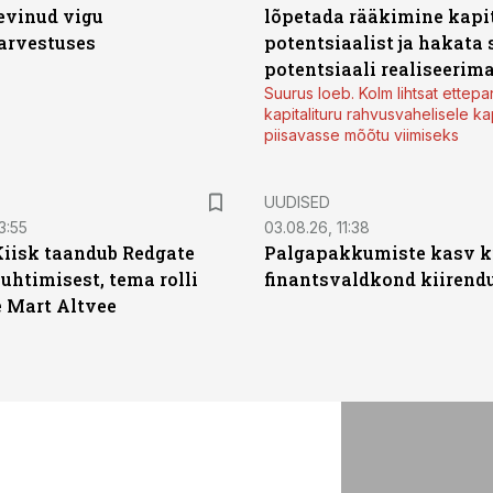
levinud vigu
lõpetada rääkimine kapit
arvestuses
potentsiaalist ja hakata 
potentsiaali realiseerim
Suurus loeb. Kolm lihtsat ettepa
kapitalituru rahvusvahelisele kap
piisavasse mõõtu viimiseks
UUDISED
3:55
03.08.26, 11:38
Kiisk taandub Redgate
Palgapakkumiste kasv ki
juhtimisest, tema rolli
finantsvaldkond kiirendus
e Mart Altvee