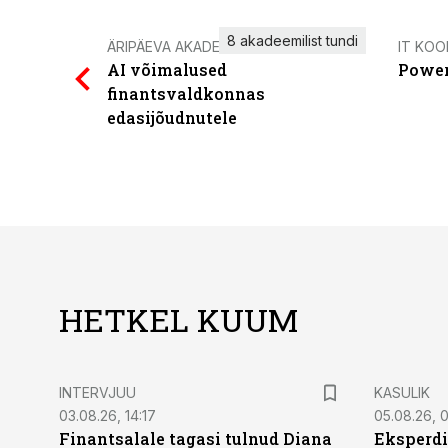
8 akadeemilist tundi
ÄRIPÄEVA AKADEEMIA
IT KOO
AI võimalused
Power
finantsvaldkonnas
edasijõudnutele
HETKEL KUUM
INTERVJUU
KASULIK
03.08.26, 14:17
05.08.26, 
Finantsalale tagasi tulnud Diana
Eksperdi