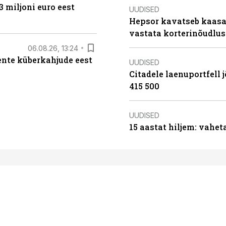
3 miljoni euro eest
UUDISED
Hepsor kavatseb kaasa
vastata korterinõudlus
06.08.26, 13:24
iente küberkahjude eest
UUDISED
Citadele laenuportfell j
415 500
UUDISED
15 aastat hiljem: vahet