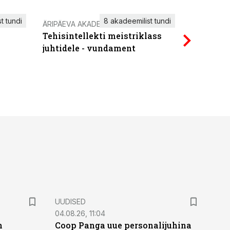
t tundi
8 akadeemilist tundi
ÄRIPÄEVA AKADEEMIA
IT KOOLIT
Tehisintellekti meistriklass
Power Qu
juhtidele - vundament
UUDISED
04.08.26, 11:04
n
Coop Panga uue personalijuhina