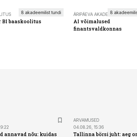
8 akadeemilist tundi
8 akadeemilis
LITUS
ÄRIPÄEVA AKADEEMIA
 BI baaskoolitus
AI võimalused
finantsvaldkonnas
ARVAMUSED
09:22
04.08.26, 15:36
d annavad nõu: kuidas
Tallinna börsi juht: aeg o