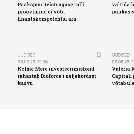
Paakspuu: teistsuguse rolli
vältida 
proovimine ei võta
puhkuse
finantskompetentsi ära
UUDISED
UUDISED
06.08.26, 13:06
06.08.26, 1
Kolme Mere investeerimisfond
Valeria 
rahastab Bioforce´i neljakordset
Capitali 
kasvu
võtab ül