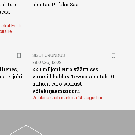
alituru
alustas Pirkko Saar
seda
a
nekut Eesti
italile
ST
SISUTURUNDUS
28.07.26, 12:09
irenes,
220 miljoni euro väärtuses
t ei juhi
varasid haldav Tewox alustab 10
miljoni euro suurust
võlakirjaemisiooni
Võlakirju saab märkida 14. augustini