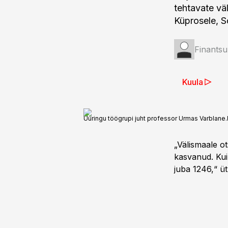
tehtavate väl
Küprosele, S
Finantsu
Kuula
Uuringu töögrupi juht professor Urmas Varblane.
„Välismaale ot
kasvanud. Kui 
juba 1246,“ ü