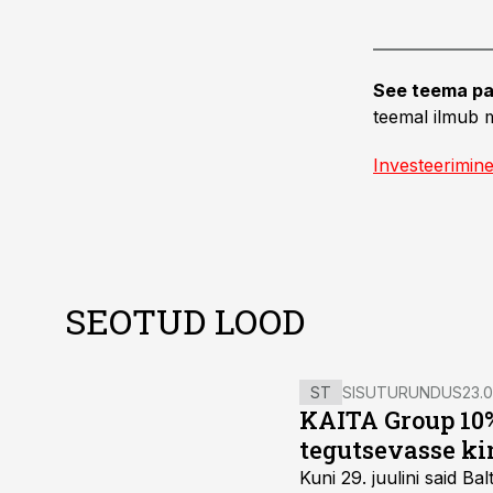
See teema pa
teemal ilmub m
Investeerimin
SEOTUD LOOD
ST
SISUTURUNDUS
23.0
KAITA Group 10%
tegutsevasse ki
Kuni 29. juulini said 