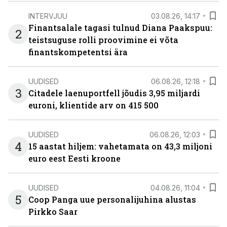
INTERVJUU
03.08.26, 14:17
Finantsalale tagasi tulnud Diana Paakspuu:
2
teistsuguse rolli proovimine ei võta
finantskompetentsi ära
UUDISED
06.08.26, 12:18
3
Citadele laenuportfell jõudis 3,95 miljardi
euroni, klientide arv on 415 500
UUDISED
06.08.26, 12:03
4
15 aastat hiljem: vahetamata on 43,3 miljoni
euro eest Eesti kroone
UUDISED
04.08.26, 11:04
5
Coop Panga uue personalijuhina alustas
Pirkko Saar