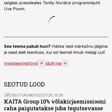
selgitas pressiteates Tenity Nordicsi programmijuht
Uve Poom.
See teema pakub huvi?
Hakka neid märksõnu jälgima
ja saad alati teavituse, kui sel teemal ilmub midagi uut!
Investeerimisfond
Idufirma
SEOTUD LOOD
SISUTURUNDUS
23.07.26, 10:28
ST
KAITA Group 10% võlakirjaemissiooni
raha paigutatakse juba tegutsevasse