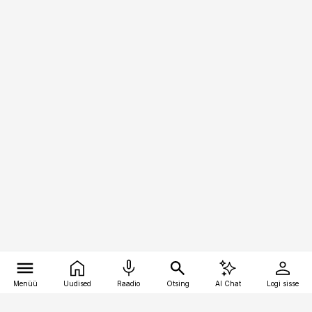
Menüü
Uudised
Raadio
Otsing
AI Chat
Logi sisse