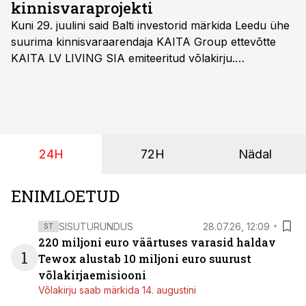
kinnisvaraprojekti
Kuni 29. juulini said Balti investorid märkida Leedu ühe
suurima kinnisvaraarendaja KAITA Group ettevõtte
KAITA LV LIVING SIA emiteeritud võlakirju.
Kaheaastased võlakirjad pakuvad 10% aastast intressi
ja minimaalne investeerimissumma on 1000 eurot.
24H
72H
Nädal
ENIMLOETUD
SISUTURUNDUS
28.07.26, 12:09
ST
220 miljoni euro väärtuses varasid haldav
1
Tewox alustab 10 miljoni euro suurust
võlakirjaemisiooni
Võlakirju saab märkida 14. augustini