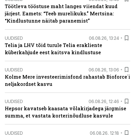
Töötleva tööstuse maht langes viiendat kuud
järjest. Eamets: “Teeb murelikuks.” Mertsina:
“Kindlustunne näitab paranemist”
UUDISED
06.08.26, 13:24
Telia ja LHV tõid turule Telia erakliente
küberkahjude eest kaitsva kindlustuse
UUDISED
06.08.26, 13:06
Kolme Mere investeerimisfond rahastab Bioforce´i
neljakordset kasvu
UUDISED
06.08.26, 12:46
Hepsor kavatseb kaasata võlakirjadega järgmise
summa, et vastata korterinõudluse kasvule
UUDISED
06.08.26, 12:18