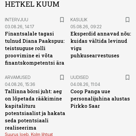
HETKEL KUUM
INTERVJUU
KASULIK
03.08.26, 14:17
05.08.26, 09:22
Finantsalale tagasi
Eksperdid annavad nõu:
tulnud Diana Paakspuu:
kuidas vältida levinud
teistsuguse rolli
vigu
proovimine ei võta
puhkusearvestuses
finantskompetentsi ära
ARVAMUSED
UUDISED
04.08.26, 15:36
04.08.26, 11:04
Tallinna börsi juht: aeg
Coop Panga uue
on lõpetada rääkimine
personalijuhina alustas
kapitalituru
Pirkko Saar
potentsiaalist ja hakata
seda potentsiaali
realiseerima
Suurus loeb. Kolm lihtsat