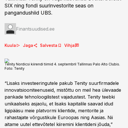
SIX ning fondi suurinvestorite seas on
pangandushiid UBS.
Finantsuudised.ee
Kuula
Jaga
Salvesta
Vihja
Tenity Nordicsi kiirendi tiimid 4. septembril Tallinnas Palo Alto Clubis.
Foto:
Tenity
“Lisaks investeeringutele pakub Tenity suurfirmadele
innovatsiooniteenuseid, mistõttu on meil hea ülevaade
pankade tehnoloogilistest vajadustest. Tenity teebki
unikaalseks asjaolu, et lisaks kapitalile saavad idud
ligipääsu meie platvormi klientide, mentorite ja
rahastajate võrgustikule Euroopas ning Aasias. Nii
aitame uutel ettevõtetel kiiremini klientideni jõuda,”