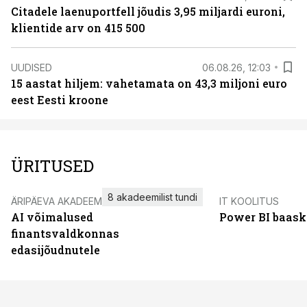
Citadele laenuportfell jõudis 3,95 miljardi euroni,
klientide arv on 415 500
UUDISED
06.08.26, 12:03
15 aastat hiljem: vahetamata on 43,3 miljoni euro
eest Eesti kroone
ÜRITUSED
8 akadeemilist tundi
ÄRIPÄEVA AKADEEMIA
IT KOOLITUS
AI võimalused
Power BI baask
finantsvaldkonnas
edasijõudnutele