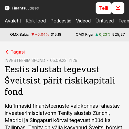
Telli
Avaleht
Kõik lood
Podcastid
Videod
Üritused
Teab
OMX Baltic
−0,04
%
315,18
OMX Riga
0,23
%
925,27
cebook
Tagasi
Twitter)
INVESTEERIMISFOND
05.09.23, 11:29
Eestis alustab tegevust
kedIn
Šveitsist pärit riskikapitali
ail
fond
k
Idufirmasid finantsteenuste valdkonnas rahastav
investeerimisplatvorm Tenity alustab Zürichi,
Madridi ja Singapuri kõrval tegevust nüüd ka
Tallinnas. Tenity on välja kasvanud Šveitsi börsist