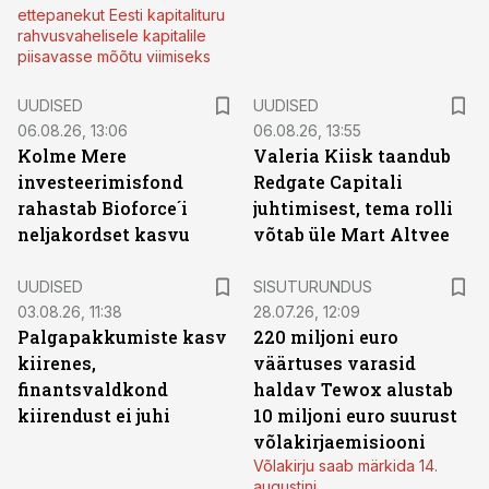
ettepanekut Eesti kapitalituru
rahvusvahelisele kapitalile
piisavasse mõõtu viimiseks
UUDISED
UUDISED
06.08.26, 13:06
06.08.26, 13:55
Kolme Mere
Valeria Kiisk taandub
investeerimisfond
Redgate Capitali
rahastab Bioforce´i
juhtimisest, tema rolli
neljakordset kasvu
võtab üle Mart Altvee
ST
UUDISED
SISUTURUNDUS
03.08.26, 11:38
28.07.26, 12:09
Palgapakkumiste kasv
220 miljoni euro
kiirenes,
väärtuses varasid
finantsvaldkond
haldav Tewox alustab
kiirendust ei juhi
10 miljoni euro suurust
võlakirjaemisiooni
Võlakirju saab märkida 14.
augustini