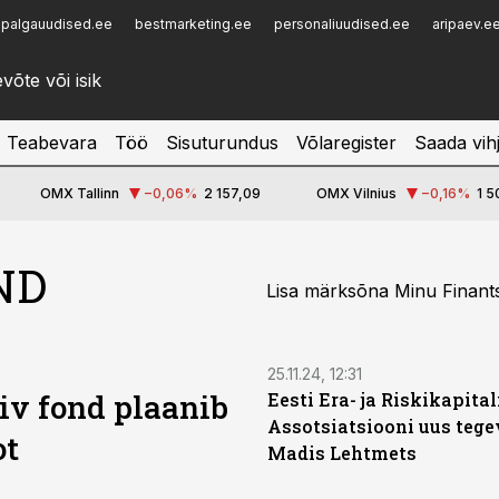
palgauudised.ee
bestmarketing.ee
personaliuudised.ee
aripaev.e
Infopank
Radar
Teabevara
Töö
Sisuturundus
Võlaregister
Saada vih
OMX Tallinn
−0,06
%
2 157,09
OMX Vilnius
−0,16
%
1 5
ND
Lisa märksõna Minu Finants
25.11.24, 12:31
iv fond plaanib
Eesti Era- ja Riskikapital
Assotsiatsiooni uus tege
ot
Madis Lehtmets