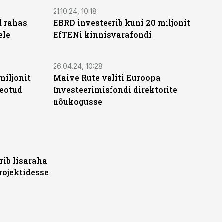
21.10.24, 10:18
d rahas
EBRD investeerib kuni 20 miljonit
ele
EfTENi kinnisvarafondi
26.04.24, 10:28
miljonit
Maive Rute valiti Euroopa
seotud
Investeerimisfondi direktorite
nõukogusse
rib lisaraha
rojektidesse