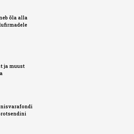
neb õla alla
dufirmadele
t ja muust
ja
nnisvarafondi
protsendini