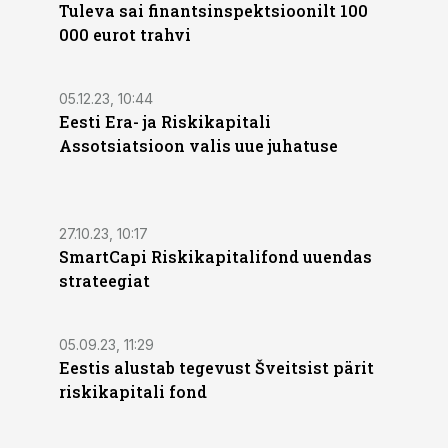
Tuleva sai finantsinspektsioonilt 100
000 eurot trahvi
05.12.23, 10:44
Eesti Era- ja Riskikapitali
Assotsiatsioon valis uue juhatuse
27.10.23, 10:17
SmartCapi Riskikapitalifond uuendas
strateegiat
05.09.23, 11:29
Eestis alustab tegevust Šveitsist pärit
riskikapitali fond