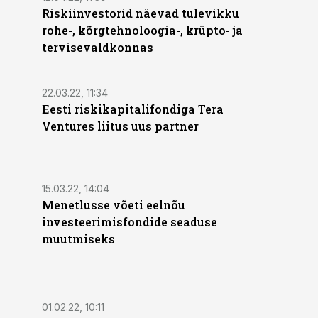
Riskiinvestorid näevad tulevikku
rohe-, kõrgtehnoloogia-, krüpto- ja
tervisevaldkonnas
22.03.22, 11:34
Eesti riskikapitalifondiga Tera
Ventures liitus uus partner
15.03.22, 14:04
Menetlusse võeti eelnõu
investeerimisfondide seaduse
muutmiseks
01.02.22, 10:11