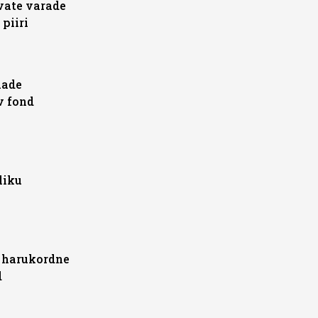
vate varade
piiri
aade
v fond
liku
 harukordne
d