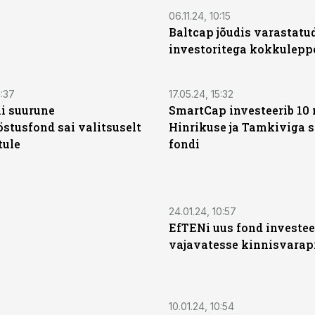
06.11.24, 10:15
Baltcap jõudis varastatu
investoritega kokkulepp
1:37
17.05.24, 15:32
ni suurune
SmartCap investeerib 10 
östusfond sai valitsuselt
Hinrikuse ja Tamkiviga 
tule
fondi
24.01.24, 10:57
EfTENi uus fond investee
vajavatesse kinnisvarap
10.01.24, 10:54