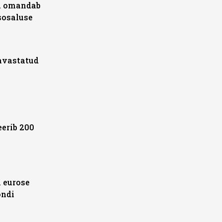
ma omandab
osaluse
avastatud
eerib 200
 eurose
ondi