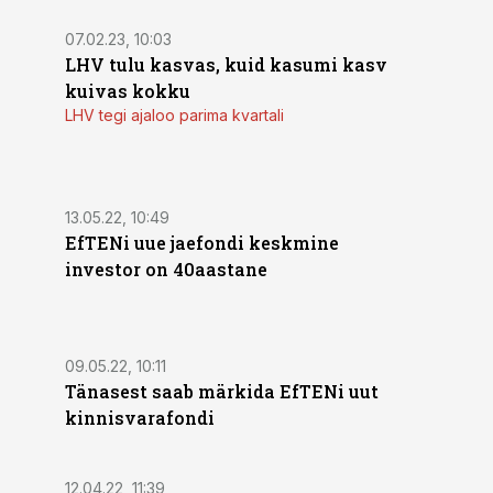
07.02.23, 10:03
LHV tulu kasvas, kuid kasumi kasv
kuivas kokku
LHV tegi ajaloo parima kvartali
13.05.22, 10:49
EfTENi uue jaefondi keskmine
investor on 40aastane
09.05.22, 10:11
Tänasest saab märkida EfTENi uut
kinnisvarafondi
12.04.22, 11:39