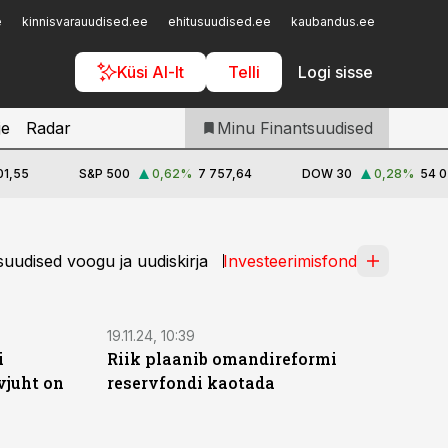
Iseteenindus
e
kinnisvarauudised.ee
ehitusuudised.ee
kaubandus.ee
toostusu
Telli Finantsuudised
Küsi AI-lt
Telli
Logi sisse
je
Radar
Minu Finantsuudised
01,55
S&P 500
0,62
%
7 757,64
DOW 30
0,28
%
54 0
uudised voogu ja uudiskirja
Investeerimisfond
19.11.24, 10:39
i
Riik plaanib omandireformi
vjuht on
reservfondi kaotada