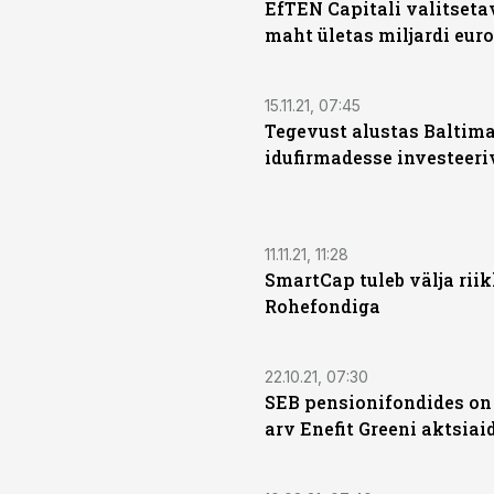
EfTEN Capitali valitseta
maht ületas miljardi euro 
15.11.21, 07:45
Tegevust alustas Baltim
idufirmadesse investeeri
11.11.21, 11:28
SmartCap tuleb välja riik
Rohefondiga
22.10.21, 07:30
SEB pensionifondides on
arv Enefit Greeni aktsiai