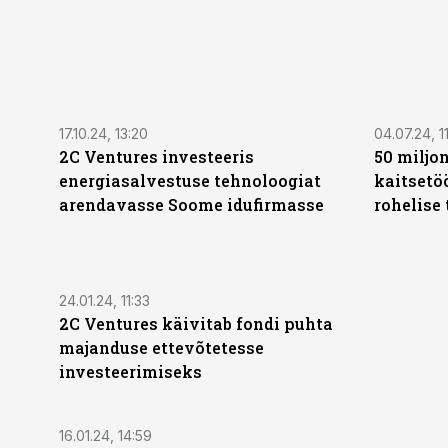
17.10.24, 13:20
04.07.24, 1
2C Ventures investeeris
50 miljo
energiasalvestuse tehnoloogiat
kaitsetö
arendavasse Soome idufirmasse
rohelise 
24.01.24, 11:33
2C Ventures käivitab fondi puhta
majanduse ettevõtetesse
investeerimiseks
16.01.24, 14:59