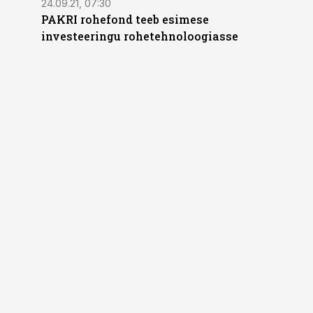
24.09.21, 07:30
PAKRI rohefond teeb esimese
investeeringu rohetehnoloogiasse