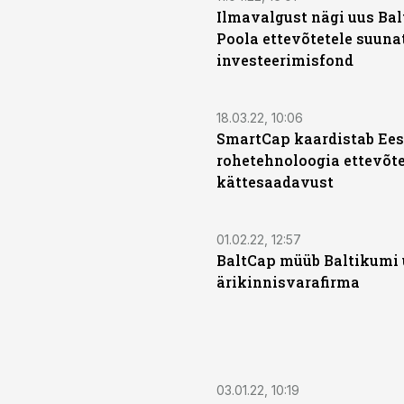
Ilmavalgust nägi uus Balti
Poola ettevõtetele suuna
investeerimisfond
18.03.22, 10:06
SmartCap kaardistab Ees
rohetehnoloogia ettevõte
kättesaadavust
01.02.22, 12:57
BaltCap müüb Baltikumi
ärikinnisvarafirma
03.01.22, 10:19