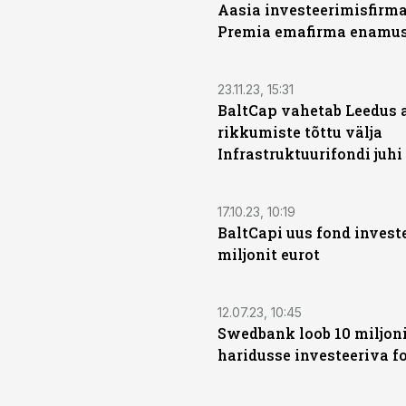
Aasia investeerimisfir
Premia emafirma enamus
23.11.23, 15:31
BaltCap vahetab Leedus 
rikkumiste tõttu välja
Infrastruktuurifondi juhi
17.10.23, 10:19
BaltCapi uus fond invest
miljonit eurot
12.07.23, 10:45
Swedbank loob 10 miljoni
haridusse investeeriva f