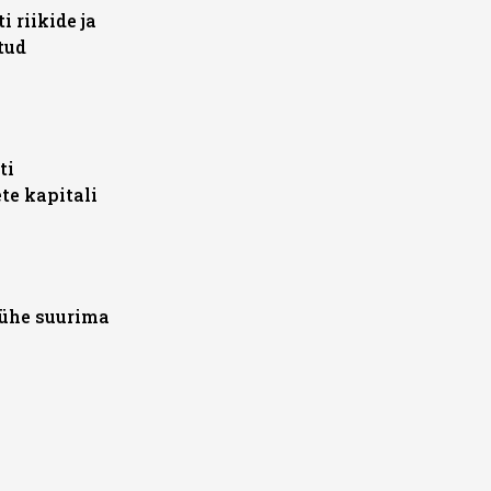
 riikide ja
tud
ti
te kapitali
 ühe suurima