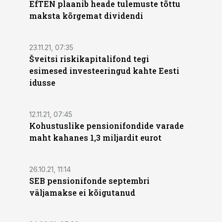
EfTEN plaanib heade tulemuste tõttu
maksta kõrgemat dividendi
23.11.21, 07:35
Šveitsi riskikapitalifond tegi
esimesed investeeringud kahte Eesti
idusse
12.11.21, 07:45
Kohustuslike pensionifondide varade
maht kahanes 1,3 miljardit eurot
26.10.21, 11:14
SEB pensionifonde septembri
väljamakse ei kõigutanud