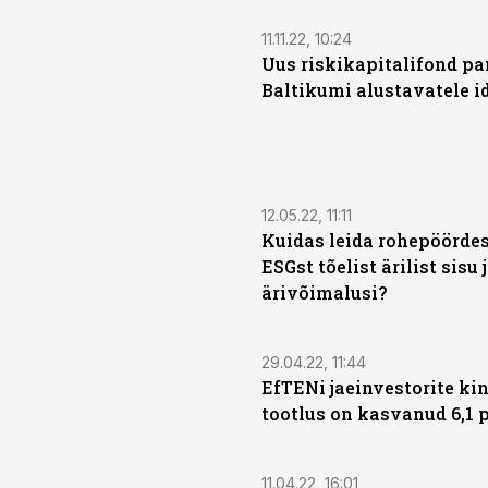
11.11.22, 10:24
Uus riskikapitalifond pa
Baltikumi alustavatele i
12.05.22, 11:11
Kuidas leida rohepöördes
ESGst tõelist ärilist sisu 
ärivõimalusi?
29.04.22, 11:44
EfTENi jaeinvestorite ki
tootlus on kasvanud 6,1 
11.04.22, 16:01