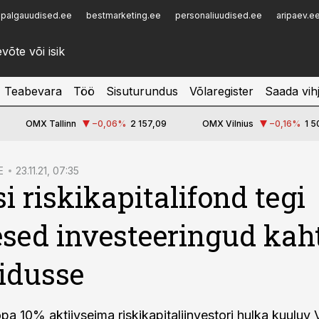
palgauudised.ee
bestmarketing.ee
personaliuudised.ee
aripaev.e
Infopank
Radar
Teabevara
Töö
Sisuturundus
Võlaregister
Saada vih
OMX Tallinn
−0,06
%
2 157,09
OMX Vilnius
−0,16
%
1 5
E
23.11.21, 07:35
si riskikapitalifond tegi
sed investeeringud kah
 idusse
a 10% aktiivseima riskikapitaliinvestori hulka kuuluv 