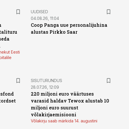
UUDISED
04.08.26, 11:04
n
Coop Panga uue personalijuhina
alituru
alustas Pirkko Saar
seda
a
nekut Eesti
italile
ST
SISUTURUNDUS
28.07.26, 12:09
isfond
220 miljoni euro väärtuses
kordset
varasid haldav Tewox alustab 10
miljoni euro suurust
võlakirjaemisiooni
Võlakirju saab märkida 14. augustini