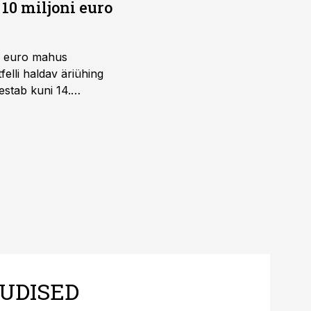
10 miljoni euro
ni euro mahus
elli haldav äriühing
estab kuni 14.
UDISED