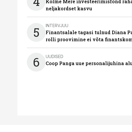
4
Kolme Mere investeerimisfond raha
neljakordset kasvu
INTERVJUU
5
Finantsalale tagasi tulnud Diana P
rolli proovimine ei võta finantsko
UUDISED
6
Coop Panga uue personalijuhina al