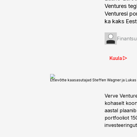
Ventures teg
Venturesi po
ka kaks Eesti
Finantsu
Kuula
Ettevõtte kaasasutajad Steffen Wagner ja Lukas
Verve Venture
kohaselt koon
aastal plaani
portfooliot 150
investeeringut