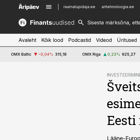
raamatupidaja.ee
aritehnoloogia.ee
kinnisvarauudised.ee
imelineajalugu.ee
logistikauudised.ee
imelineteadus.ee
Avaleht
Kõik lood
Podcastid
Videod
Üritused
OMX Baltic
−0,04
%
315,18
OMX Riga
0,23
%
925,27
cebook
INVESTEERIMIN
Šveit
Twitter)
kedIn
esime
ail
Eesti
k
Lääne-Euroop