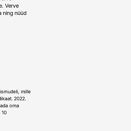
e. Verve
ma ning nüüd
smudeli, mille
ikaat. 2022.
ndada oma
i 10