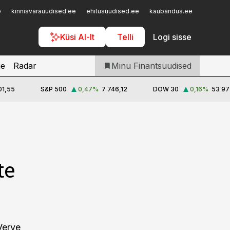
Iseteenindus
e
kinnisvarauudised.ee
ehitusuudised.ee
kaubandus.ee
toostusu
Telli Finantsuudised
Küsi AI-lt
Telli
Logi sisse
je
Radar
Minu Finantsuudised
01,55
S&P 500
0,47
%
7 746,12
DOW 30
0,16
%
53 97
te
Verve