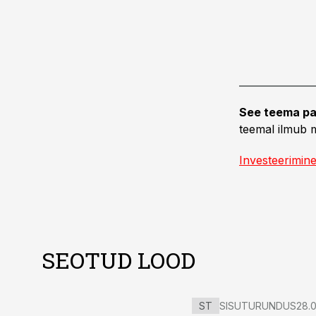
See teema pa
teemal ilmub m
Investeerimin
SEOTUD LOOD
ST
SISUTURUNDUS
28.0