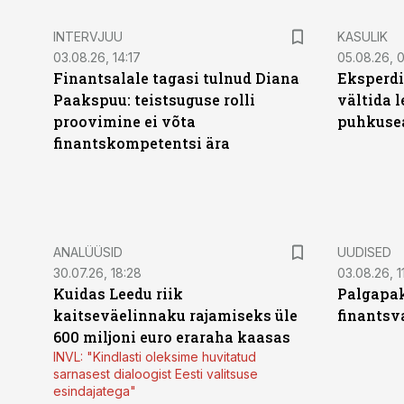
INTERVJUU
KASULIK
03.08.26, 14:17
05.08.26, 
Finantsalale tagasi tulnud Diana
Eksperdi
Paakspuu: teistsuguse rolli
vältida 
proovimine ei võta
puhkuse
finantskompetentsi ära
ANALÜÜSID
UUDISED
30.07.26, 18:28
03.08.26, 1
Kuidas Leedu riik
Palgapak
kaitseväelinnaku rajamiseks üle
finantsv
600 miljoni euro eraraha kaasas
INVL: "Kindlasti oleksime huvitatud
sarnasest dialoogist Eesti valitsuse
esindajatega"