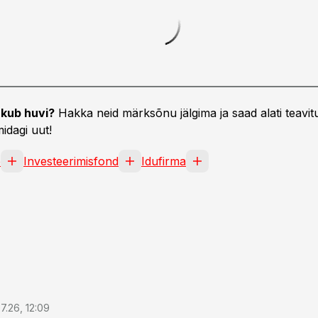
kub huvi?
Hakka neid märksõnu jälgima ja saad alati teavitu
idagi uut!
e
Investeerimisfond
Idufirma
7.26, 12:09