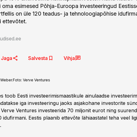
i oma esimesed Põhja-Euroopa investeeringud Eestiss
rtfellis on üle 120 teadus- ja tehnoloogiapõhise idufir
 ettevõtet.
udised.ee
Jaga
Salvesta
Vihja
 Weber.
Foto:
Verve Ventures
s toob Eesti investeerimismaastikule ainulaadse investeerimi
datakse iga investeeringu jaoks asjakohane investorite sünd
b Verve Ventures investeerida 70 miljonit eurot ning suure
 idufirmani. Eestis plaanib ettevõte lähiaastatel teha veel lig
.