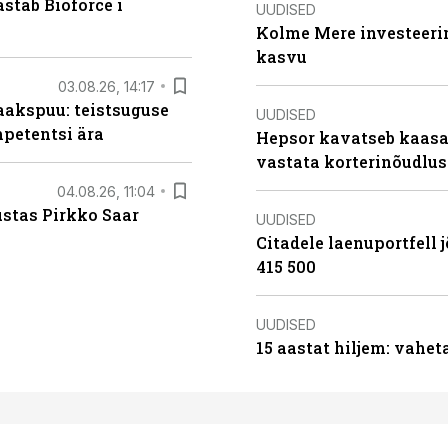
stab Bioforce´i
UUDISED
Kolme Mere investeerim
kasvu
03.08.26, 14:17
aakspuu: teistsuguse
UUDISED
mpetentsi ära
Hepsor kavatseb kaasa
vastata korterinõudlus
04.08.26, 11:04
ustas Pirkko Saar
UUDISED
Citadele laenuportfell j
415 500
UUDISED
15 aastat hiljem: vahet