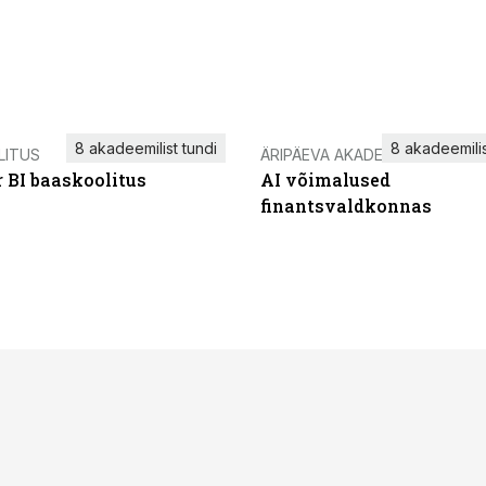
8 akadeemilist tundi
8 akadeemilis
LITUS
ÄRIPÄEVA AKADEEMIA
 BI baaskoolitus
AI võimalused
finantsvaldkonnas