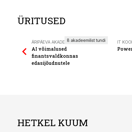
ÜRITUSED
8 akadeemilist tundi
ÄRIPÄEVA AKADEEMIA
IT KOO
AI võimalused
Power
finantsvaldkonnas
edasijõudnutele
HETKEL KUUM