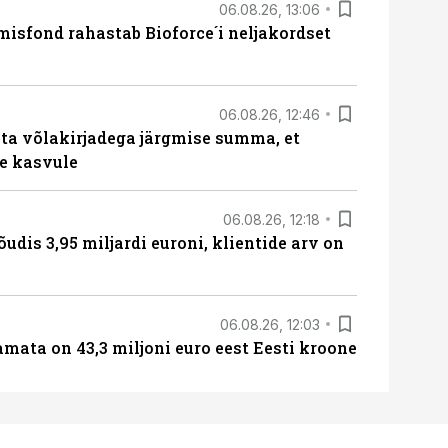
06.08.26, 13:06
isfond rahastab Bioforce´i neljakordset
06.08.26, 12:46
ta võlakirjadega järgmise summa, et
e kasvule
06.08.26, 12:18
õudis 3,95 miljardi euroni, klientide arv on
06.08.26, 12:03
amata on 43,3 miljoni euro eest Eesti kroone