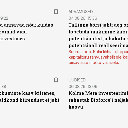
ARVAMUSED
09:22
04.08.26, 15:36
d annavad nõu: kuidas
Tallinna börsi juht: aeg o
levinud vigu
lõpetada rääkimine kapit
arvestuses
potentsiaalist ja hakata 
potentsiaali realiseerim
Suurus loeb. Kolm lihtsat ettepa
kapitalituru rahvusvahelisele kap
piisavasse mõõtu viimiseks
UUDISED
1:38
06.08.26, 13:06
kumiste kasv kiirenes,
Kolme Mere investeerim
aldkond kiirendust ei juhi
rahastab Bioforce´i nelja
kasvu