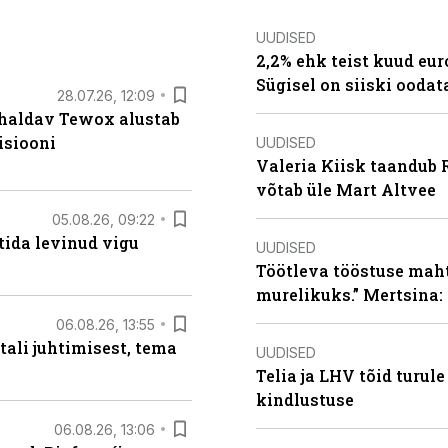
UUDISED
2,2% ehk teist kuud eu
Sügisel on siiski oodat
28.07.26, 12:09
 haldav Tewox alustab
isiooni
UUDISED
Valeria Kiisk taandub R
võtab üle Mart Altvee
05.08.26, 09:22
tida levinud vigu
UUDISED
Töötleva tööstuse maht 
murelikuks.” Mertsina:
06.08.26, 13:55
tali juhtimisest, tema
UUDISED
Telia ja LHV tõid turul
kindlustuse
06.08.26, 13:06