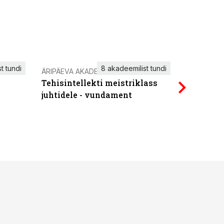
t tundi
8 akadeemilist tundi
ÄRIPÄEVA AKADEEMIA
IT KOOLIT
Tehisintellekti meistriklass
Power Qu
juhtidele - vundament