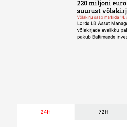
220 miljoni eur
suurust võlakir
Võlakirju saab märkida 14. 
Lords LB Asset Managem
võlakirjade avalikku pa
pakub Baltimaade invest
augustini.
24H
72H