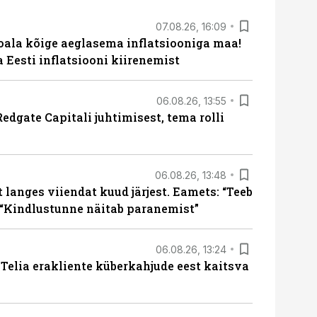
07.08.26, 16:09
roala kõige aeglasema inflatsiooniga maa!
a Eesti inflatsiooni kiirenemist
06.08.26, 13:55
edgate Capitali juhtimisest, tema rolli
06.08.26, 13:48
langes viiendat kuud järjest. Eamets: “Teeb
 “Kindlustunne näitab paranemist”
06.08.26, 13:24
e Telia erakliente küberkahjude eest kaitsva