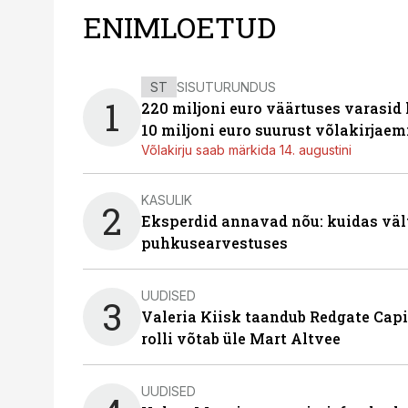
ENIMLOETUD
ST
SISUTURUNDUS
1
220 miljoni euro väärtuses varasid
10 miljoni euro suurust võlakirjaem
Võlakirju saab märkida 14. augustini
KASULIK
2
Eksperdid annavad nõu: kuidas väl
puhkusearvestuses
UUDISED
3
Valeria Kiisk taandub Redgate Capi
rolli võtab üle Mart Altvee
UUDISED