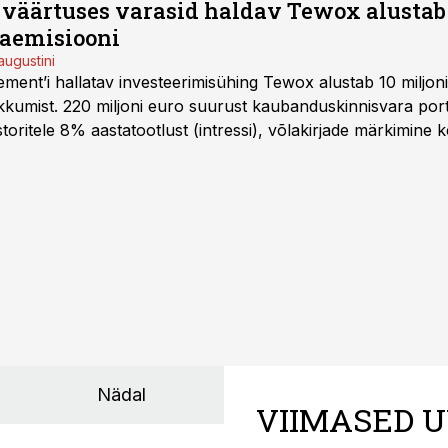
o väärtuses varasid haldav Tewox alustab 
jaemisiooni
augustini
ent’i hallatav investeerimisühing Tewox alustab 10 miljo
kkumist. 220 miljoni euro suurust kaubanduskinnisvara portf
oritele 8% aastatootlust (intressi), võlakirjade märkimine k
Nädal
VIIMASED U