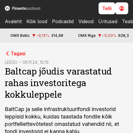
Telli
Avaleht
Kõik lood
Podcastid
Videod
Üritused
Teab
OMX Baltic
−0,15
%
314,98
OMX Riga
−0,03
%
928,3
cebook
Tagasi
Twitter)
LEEDU
06.11.24, 10:15
Baltcap jõudis varastatud
kedIn
rahas investoritega
ail
kokkuleppele
k
BaltCap ja selle infrastruktuurifondi investorid
leppisid kokku, kuidas taastada fondile kõik
portfelliettevõtetest omastatud vahendid nii, et
fondi investorid ei kanna kahju.