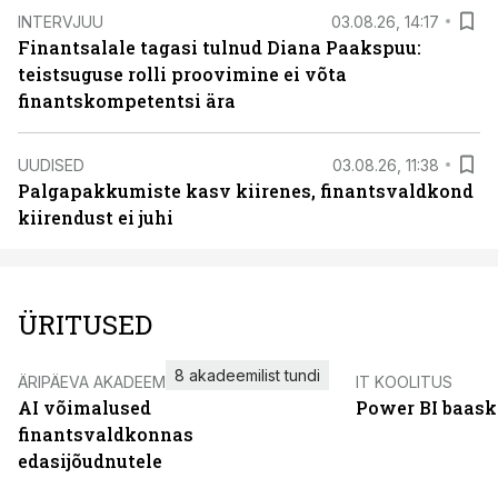
INTERVJUU
03.08.26, 14:17
Finantsalale tagasi tulnud Diana Paakspuu:
teistsuguse rolli proovimine ei võta
finantskompetentsi ära
UUDISED
03.08.26, 11:38
Palgapakkumiste kasv kiirenes, finantsvaldkond
kiirendust ei juhi
ÜRITUSED
8 akadeemilist tundi
ÄRIPÄEVA AKADEEMIA
IT KOOLITUS
AI võimalused
Power BI baask
finantsvaldkonnas
edasijõudnutele