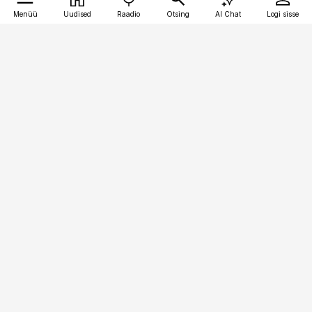
Menüü
Uudised
Raadio
Otsing
AI Chat
Logi sisse
Vana-Lõuna 39/1, 19094 Tallinn
(+372) 667 0111
finantsuudised@finantsuudised.ee
Telli
Reklaam
Firmast
Sisu kasutamisõigused
Ajakirjaniku
eetikakoodeks
Üldtingimused
Privaatsustingimused
Küpsiste poliitika
KKK