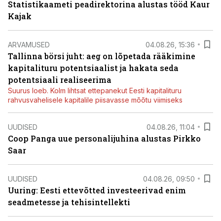
Statistikaameti peadirektorina alustas tööd Kaur
Kajak
ARVAMUSED
04.08.26, 15:36
Tallinna börsi juht: aeg on lõpetada rääkimine
kapitalituru potentsiaalist ja hakata seda
potentsiaali realiseerima
Suurus loeb. Kolm lihtsat ettepanekut Eesti kapitalituru
rahvusvahelisele kapitalile piisavasse mõõtu viimiseks
UUDISED
04.08.26, 11:04
Coop Panga uue personalijuhina alustas Pirkko
Saar
UUDISED
04.08.26, 09:50
Uuring: Eesti ettevõtted investeerivad enim
seadmetesse ja tehisintellekti