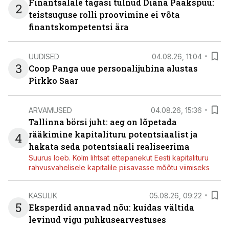
Finantsalale tagasi tulnud Diana Paakspuu:
2
teistsuguse rolli proovimine ei võta
finantskompetentsi ära
UUDISED
04.08.26, 11:04
3
Coop Panga uue personalijuhina alustas
Pirkko Saar
ARVAMUSED
04.08.26, 15:36
Tallinna börsi juht: aeg on lõpetada
rääkimine kapitalituru potentsiaalist ja
4
hakata seda potentsiaali realiseerima
Suurus loeb. Kolm lihtsat ettepanekut Eesti kapitalituru
rahvusvahelisele kapitalile piisavasse mõõtu viimiseks
KASULIK
05.08.26, 09:22
5
Eksperdid annavad nõu: kuidas vältida
levinud vigu puhkusearvestuses