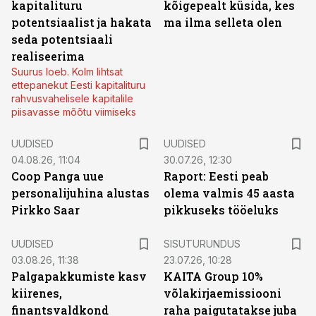
kapitalituru
kõigepealt küsida, kes
potentsiaalist ja hakata
ma ilma selleta olen
seda potentsiaali
realiseerima
Suurus loeb. Kolm lihtsat
ettepanekut Eesti kapitalituru
rahvusvahelisele kapitalile
piisavasse mõõtu viimiseks
UUDISED
UUDISED
04.08.26, 11:04
30.07.26, 12:30
Coop Panga uue
Raport: Eesti peab
personalijuhina alustas
olema valmis 45 aasta
Pirkko Saar
pikkuseks tööeluks
ST
UUDISED
SISUTURUNDUS
03.08.26, 11:38
23.07.26, 10:28
Palgapakkumiste kasv
KAITA Group 10%
kiirenes,
võlakirjaemissiooni
finantsvaldkond
raha paigutatakse juba