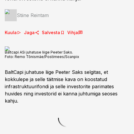
Stiine Reintam
Kuula
Jaga
Salvesta
Vihja
Baltcapi ASi juhatuse liige Peeter Saks.
Foto:
Remo Tõnismäe/Postimees/Scanpix
BaltCapi juhatuse liige Peeter Saks selgitas, et
kokkulepe ja selle täitmise kava on koostatud
infrastruktuurifondi ja selle investorite parimates
huvides ning investorid ei kanna juhtumiga seoses
kahju.