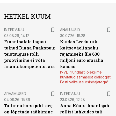
HETKEL KUUM
INTERVJUU
ANALÜÜSID
03.08.26, 14:17
30.07.26, 18:28
Finantsalale tagasi
Kuidas Leedu riik
tulnud Diana Paakspuu:
kaitseväelinnaku
teistsuguse rolli
rajamiseks üle 600
proovimine ei võta
miljoni euro eraraha
finantskompetentsi ära
kaasas
INVL: "Kindlasti oleksime
huvitatud sarnasest dialoogist
Eesti valitsuse esindajatega"
ARVAMUSED
INTERVJUU
04.08.26, 15:36
23.07.26, 12:28
Tallinna börsi juht: aeg
Anna Kõuts: finantsjuhi
on lõpetada rääkimine
rollist lahkudes tuli