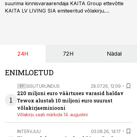
suurima kinnisvaraarendaja KAITA Group ettevõtte
KAITA LV LIVING SIA emiteeritud võlakirju.
Kaheaastased võlakirjad pakuvad 10% aastast intressi
ja minimaalne investeerimissumma on 1000 eurot.
24H
72H
Nädal
ENIMLOETUD
SISUTURUNDUS
28.07.26, 12:09
ST
220 miljoni euro väärtuses varasid haldav
1
Tewox alustab 10 miljoni euro suurust
võlakirjaemisiooni
Võlakirju saab märkida 14. augustini
INTERVJUU
03.08.26, 14:17