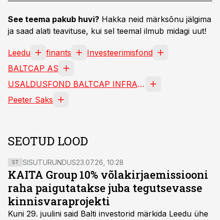
See teema pakub huvi?
Hakka neid märksõnu jälgima
ja saad alati teavituse, kui sel teemal ilmub midagi uut!
Leedu
finants
Investeerimisfond
BALTCAP AS
USALDUSFOND BALTCAP INFRASTRUCTURE FUND UÜ
Peeter Saks
SEOTUD LOOD
SISUTURUNDUS
23.07.26, 10:28
ST
KAITA Group 10% võlakirjaemissiooni
raha paigutatakse juba tegutsevasse
kinnisvaraprojekti
Kuni 29. juulini said Balti investorid märkida Leedu ühe