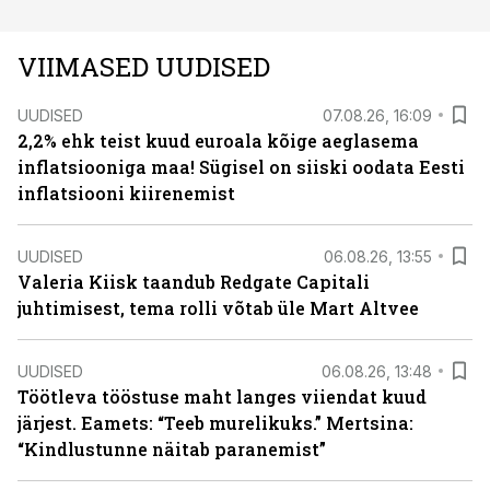
VIIMASED UUDISED
UUDISED
07.08.26, 16:09
2,2% ehk teist kuud euroala kõige aeglasema
inflatsiooniga maa! Sügisel on siiski oodata Eesti
inflatsiooni kiirenemist
UUDISED
06.08.26, 13:55
Valeria Kiisk taandub Redgate Capitali
juhtimisest, tema rolli võtab üle Mart Altvee
UUDISED
06.08.26, 13:48
Töötleva tööstuse maht langes viiendat kuud
järjest. Eamets: “Teeb murelikuks.” Mertsina:
“Kindlustunne näitab paranemist”