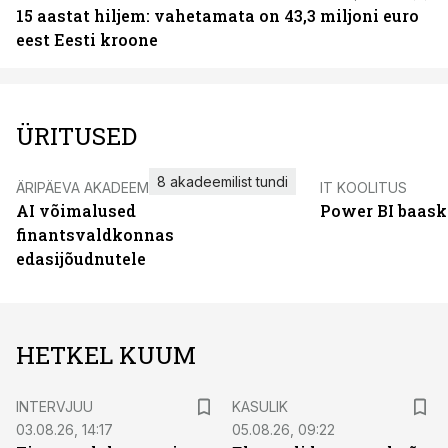
15 aastat hiljem: vahetamata on 43,3 miljoni euro
eest Eesti kroone
ÜRITUSED
8 akadeemilist tundi
ÄRIPÄEVA AKADEEMIA
IT KOOLITUS
AI võimalused
Power BI baask
finantsvaldkonnas
edasijõudnutele
HETKEL KUUM
INTERVJUU
KASULIK
03.08.26, 14:17
05.08.26, 09:22