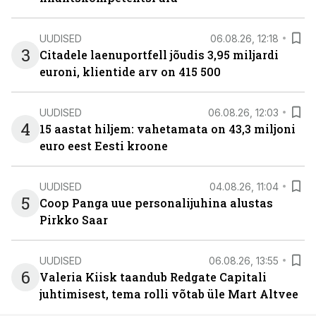
UUDISED
06.08.26, 12:18
3
Citadele laenuportfell jõudis 3,95 miljardi
euroni, klientide arv on 415 500
UUDISED
06.08.26, 12:03
4
15 aastat hiljem: vahetamata on 43,3 miljoni
euro eest Eesti kroone
UUDISED
04.08.26, 11:04
5
Coop Panga uue personalijuhina alustas
Pirkko Saar
UUDISED
06.08.26, 13:55
6
Valeria Kiisk taandub Redgate Capitali
juhtimisest, tema rolli võtab üle Mart Altvee