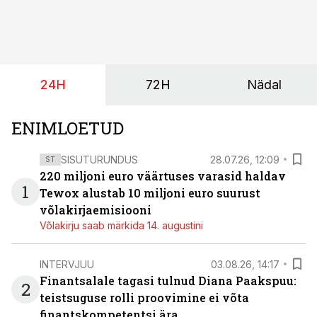
suurust kaubanduskinnisvara portfelli haldav äriühing
pakub Baltimaade investoritele 8% aastatootlust
(intressi), võlakirjade märkimine kestab kuni 14.
augustini.
24H
72H
Nädal
ENIMLOETUD
SISUTURUNDUS
28.07.26, 12:09
ST
220 miljoni euro väärtuses varasid haldav
1
Tewox alustab 10 miljoni euro suurust
võlakirjaemisiooni
Võlakirju saab märkida 14. augustini
INTERVJUU
03.08.26, 14:17
Finantsalale tagasi tulnud Diana Paakspuu:
2
teistsuguse rolli proovimine ei võta
finantskompetentsi ära