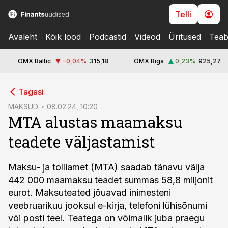
Telli
Avaleht
Kõik lood
Podcastid
Videod
Üritused
Teab
OMX Baltic
−0,04
%
315,18
OMX Riga
0,23
%
925,27
cebook
Tagasi
Twitter)
MAKSUD
08.02.24, 10:20
MTA alustas maamaksu
kedIn
teadete väljastamist
ail
k
Maksu- ja tolliamet (MTA) saadab tänavu välja
442 000 maamaksu teadet summas 58,8 miljonit
eurot. Maksuteated jõuavad inimesteni
veebruarikuu jooksul e-kirja, telefoni lühisõnumi
või posti teel. Teatega on võimalik juba praegu