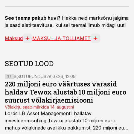
See teema pakub huvi?
Hakka neid märksõnu jälgima
ja saad alati teavituse, kui sel teemal ilmub midagi uut!
Maksud
MAKSU- JA TOLLIAMET
SEOTUD LOOD
SISUTURUNDUS
28.07.26, 12:09
ST
220 miljoni euro väärtuses varasid
haldav Tewox alustab 10 miljoni euro
suurust võlakirjaemisiooni
Võlakirju saab märkida 14. augustini
Lords LB Asset Management’i hallatav
investeerimisühing Tewox alustab 10 miljoni euro
mahus võlakirjade avalikku pakkumist. 220 miljoni euro