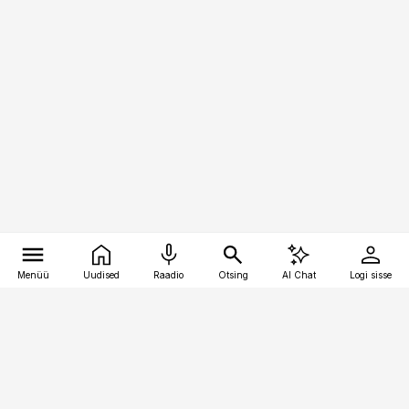
Menüü
Uudised
Raadio
Otsing
AI Chat
Logi sisse
Vana-Lõuna 39/1, 19094 Tallinn