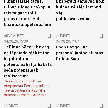
Finantsalale tagasi
Eksperdid annavad nõu:
tulnud Diana Paakspuu:
kuidas vältida levinud
teistsuguse rolli
vigu
proovimine ei võta
puhkusearvestuses
finantskompetentsi ära
ARVAMUSED
UUDISED
04.08.26, 15:36
04.08.26, 11:04
Tallinna börsi juht: aeg
Coop Panga uue
on lõpetada rääkimine
personalijuhina alustas
kapitalituru
Pirkko Saar
potentsiaalist ja hakata
seda potentsiaali
realiseerima
Suurus loeb. Kolm lihtsat
ettepanekut Eesti kapitalituru
rahvusvahelisele kapitalile
piisavasse mõõtu viimiseks
UUDISED
UUDISED