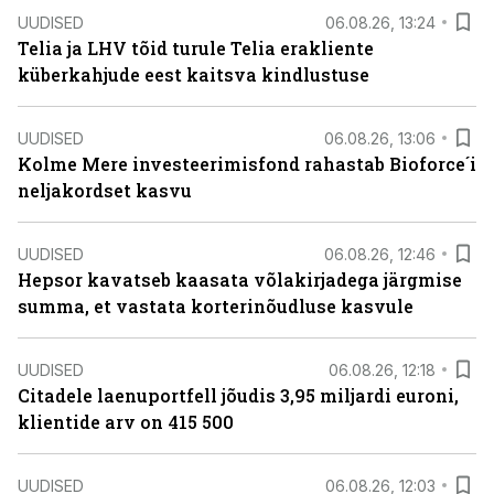
UUDISED
06.08.26, 13:24
Telia ja LHV tõid turule Telia erakliente
küberkahjude eest kaitsva kindlustuse
UUDISED
06.08.26, 13:06
Kolme Mere investeerimisfond rahastab Bioforce´i
neljakordset kasvu
UUDISED
06.08.26, 12:46
Hepsor kavatseb kaasata võlakirjadega järgmise
summa, et vastata korterinõudluse kasvule
UUDISED
06.08.26, 12:18
Citadele laenuportfell jõudis 3,95 miljardi euroni,
klientide arv on 415 500
UUDISED
06.08.26, 12:03