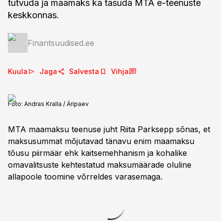
tutvuda ja maamaks ka tasuda MTA e-teenuste
keskkonnas.
Finantsuudised.ee
Kuula
Jaga
Salvesta
Vihja
Foto:
Andras Kralla / Äripaev
MTA maamaksu teenuse juht Riita Parksepp sõnas, et
maksusummat mõjutavad tänavu enim maamaksu
tõusu piirmäär ehk kaitsemehhanism ja kohalike
omavalitsuste kehtestatud maksumäärade oluline
allapoole toomine võrreldes varasemaga.