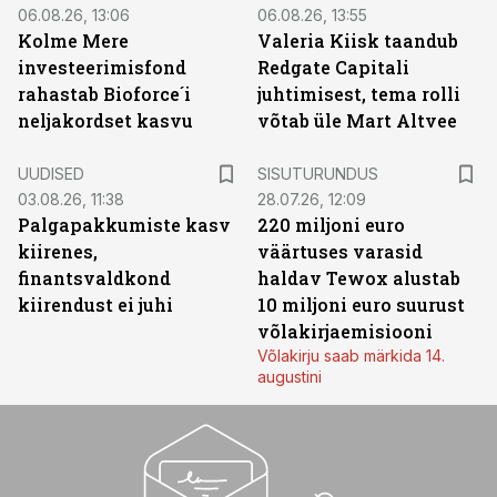
06.08.26, 13:06
06.08.26, 13:55
Kolme Mere
Valeria Kiisk taandub
investeerimisfond
Redgate Capitali
rahastab Bioforce´i
juhtimisest, tema rolli
neljakordset kasvu
võtab üle Mart Altvee
ST
UUDISED
SISUTURUNDUS
03.08.26, 11:38
28.07.26, 12:09
Palgapakkumiste kasv
220 miljoni euro
kiirenes,
väärtuses varasid
finantsvaldkond
haldav Tewox alustab
kiirendust ei juhi
10 miljoni euro suurust
võlakirjaemisiooni
Võlakirju saab märkida 14.
augustini