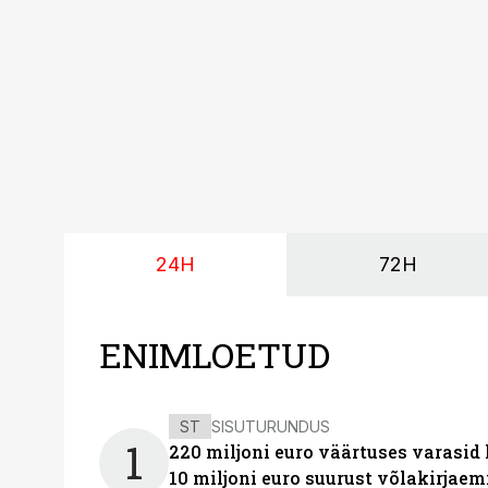
augustini.
24H
72H
ENIMLOETUD
ST
SISUTURUNDUS
1
220 miljoni euro väärtuses varasid
10 miljoni euro suurust võlakirjaem