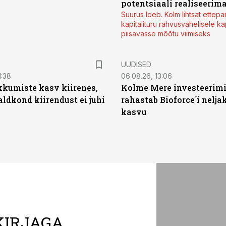
potentsiaali realiseerim
Suurus loeb. Kolm lihtsat ettepa
kapitalituru rahvusvahelisele kap
piisavasse mõõtu viimiseks
UUDISED
1:38
06.08.26, 13:06
kumiste kasv kiirenes,
Kolme Mere investeerim
aldkond kiirendust ei juhi
rahastab Bioforce´i nelja
kasvu
KIRJAGA