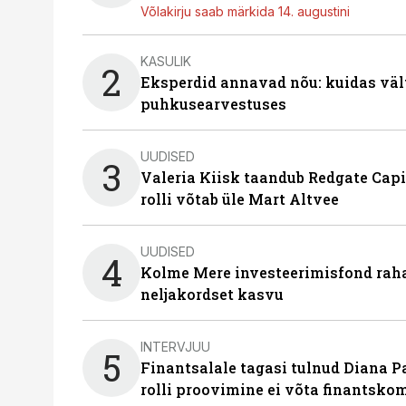
Võlakirju saab märkida 14. augustini
KASULIK
2
Eksperdid annavad nõu: kuidas väl
puhkusearvestuses
UUDISED
3
Valeria Kiisk taandub Redgate Capi
rolli võtab üle Mart Altvee
UUDISED
4
Kolme Mere investeerimisfond raha
neljakordset kasvu
INTERVJUU
5
Finantsalale tagasi tulnud Diana P
rolli proovimine ei võta finantsko