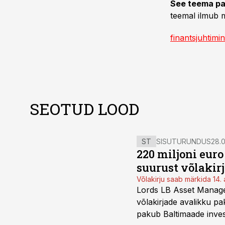
See teema pa
teemal ilmub m
finantsjuhtimi
SEOTUD LOOD
ST
SISUTURUNDUS
28.0
220 miljoni eur
suurust võlakir
Võlakirju saab märkida 14. 
Lords LB Asset Managem
võlakirjade avalikku pa
pakub Baltimaade invest