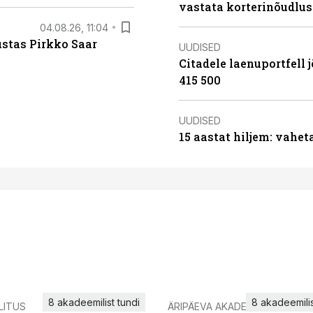
vastata korterinõudlus
04.08.26, 11:04
ustas Pirkko Saar
UUDISED
Citadele laenuportfell j
415 500
UUDISED
15 aastat hiljem: vahet
8 akadeemilist tundi
8 akadeemilis
LITUS
ÄRIPÄEVA AKADEEMIA