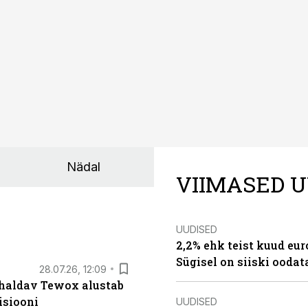
Nädal
VIIMASED U
UUDISED
2,2% ehk teist kuud eu
Sügisel on siiski oodat
28.07.26, 12:09
 haldav Tewox alustab
isiooni
UUDISED