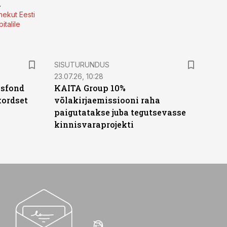
a
nekut Eesti
italile
ST
SISUTURUNDUS
23.07.26, 10:28
isfond
KAITA Group 10%
kordset
võlakirjaemissiooni raha
paigutatakse juba tegutsevasse
kinnisvaraprojekti