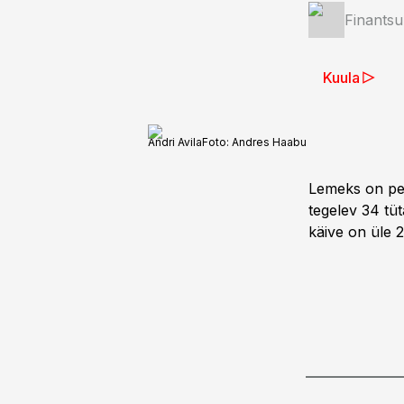
Finantsu
Kuula
Andri Avila
Foto:
Andres Haabu
Lemeks on pe
tegelev 34 tüt
käive on üle 2