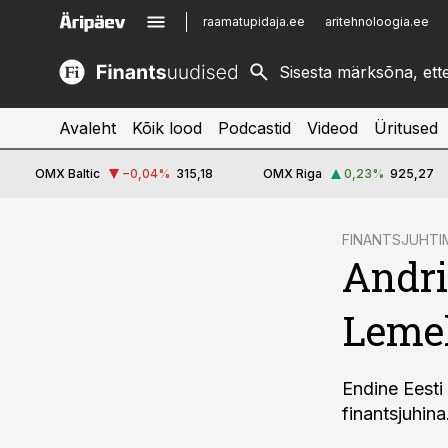
raamatupidaja.ee
aritehnoloogia.ee
kinnisvarauudised.ee
imelineajalugu.ee
logistikauudised.ee
imelineteadus.ee
Avaleht
Kõik lood
Podcastid
Videod
Üritused
OMX Baltic
−0,04
%
315,18
OMX Riga
0,23
%
925,27
cebook
FINANTSJUHTI
Andri
Twitter)
kedIn
Lemek
ail
k
Endine Eesti
finantsjuhina