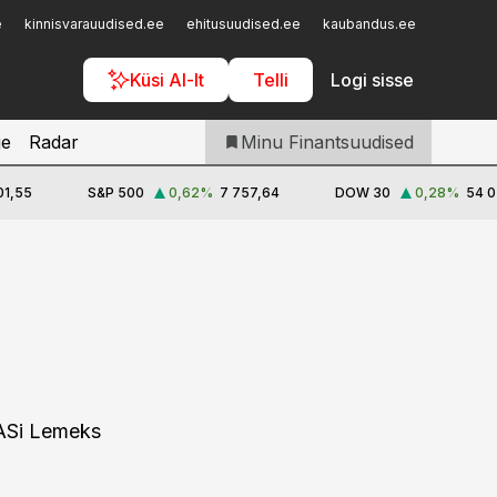
Iseteenindus
e
kinnisvarauudised.ee
ehitusuudised.ee
kaubandus.ee
toostusu
Telli Finantsuudised
Küsi AI-lt
Telli
Logi sisse
je
Radar
Minu Finantsuudised
01,55
S&P 500
0,62
%
7 757,64
DOW 30
0,28
%
54 0
d ASi Lemeks