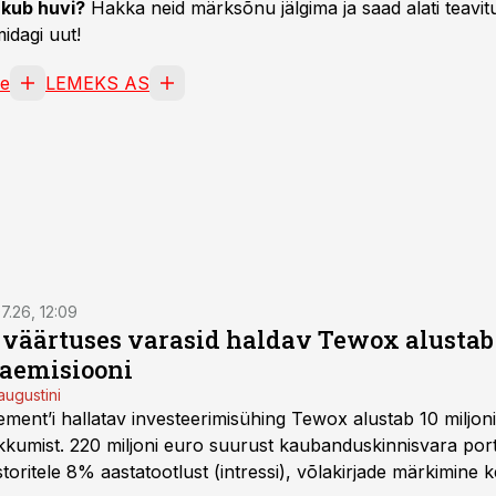
kub huvi?
Hakka neid märksõnu jälgima ja saad alati teavitu
idagi uut!
ne
LEMEKS AS
7.26, 12:09
o väärtuses varasid haldav Tewox alustab 
jaemisiooni
augustini
ent’i hallatav investeerimisühing Tewox alustab 10 miljo
kkumist. 220 miljoni euro suurust kaubanduskinnisvara portf
oritele 8% aastatootlust (intressi), võlakirjade märkimine k