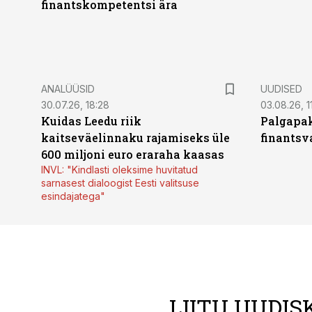
finantskompetentsi ära
ANALÜÜSID
UUDISED
30.07.26, 18:28
03.08.26, 1
Kuidas Leedu riik
Palgapak
kaitseväelinnaku rajamiseks üle
finantsv
600 miljoni euro eraraha kaasas
INVL: "Kindlasti oleksime huvitatud
sarnasest dialoogist Eesti valitsuse
esindajatega"
LIITU UUDIS