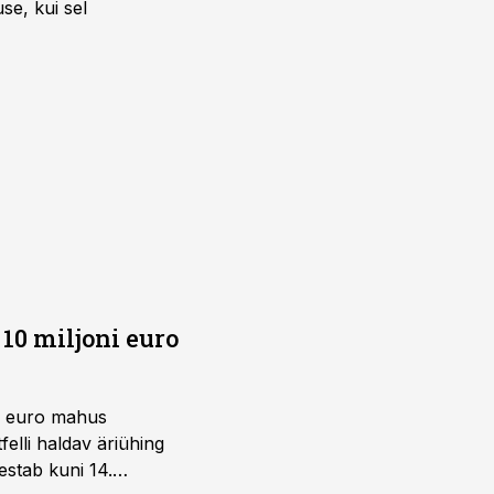
se, kui sel
10 miljoni euro
ni euro mahus
elli haldav äriühing
estab kuni 14.