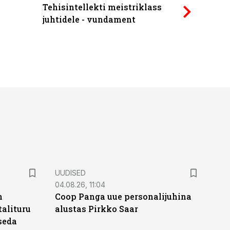
Tehisintellekti meistriklass
Power Qu
juhtidele - vundament
UUDISED
04.08.26, 11:04
n
Coop Panga uue personalijuhina
alituru
alustas Pirkko Saar
seda