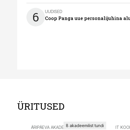
UUDISED
6
Coop Panga uue personalijuhina al
ÜRITUSED
8 akadeemilist tundi
ÄRIPÄEVA AKADEEMIA
IT KOO