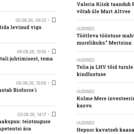
Valeria Kiisk taandub R
võtab üle Mart Altvee
05.08.26, 09:22
tida levinud vigu
UUDISED
Töötleva tööstuse maht 
murelikuks.” Mertsina:
06.08.26, 13:55
tali juhtimisest, tema
UUDISED
Telia ja LHV tõid turul
kindlustuse
06.08.26, 13:06
stab Bioforce´i
UUDISED
Kolme Mere investeerim
kasvu
03.08.26, 14:17
aakspuu: teistsuguse
UUDISED
mpetentsi ära
Hepsor kavatseb kaasa