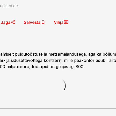
udised.ee
Jaga
Salvesta
Vihja
amiselt puidutööstuse ja metsamajandusega, aga ka põllu
ar- ja sidusettevõttega kontsern, mille peakontor asub Tartu
00 miljoni euro, töötajaid on grupis ligi 800.