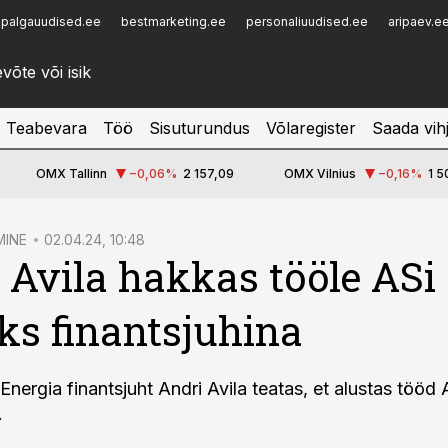
palgauudised.ee
bestmarketing.ee
personaliuudised.ee
aripaev.e
Infopank
Radar
Teabevara
Töö
Sisuturundus
Võlaregister
Saada vih
OMX Tallinn
−0,06
%
2 157,09
OMX Vilnius
−0,16
%
1 5
MINE
02.04.24, 10:48
 Avila hakkas tööle ASi
s finantsjuhina
 Energia finantsjuht Andri Avila teatas, et alustas töö
.