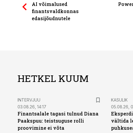
AI võimalused
Power
finantsvaldkonnas
edasijõudnutele
HETKEL KUUM
INTERVJUU
KASULIK
03.08.26, 14:17
05.08.26, 
Finantsalale tagasi tulnud Diana
Eksperdi
Paakspuu: teistsuguse rolli
vältida 
proovimine ei võta
puhkuse