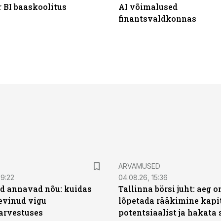
 BI baaskoolitus
AI võimalused
finantsvaldkonnas
ARVAMUSED
09:22
04.08.26, 15:36
d annavad nõu: kuidas
Tallinna börsi juht: aeg o
levinud vigu
lõpetada rääkimine kapit
arvestuses
potentsiaalist ja hakata 