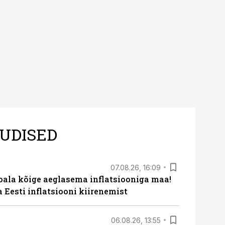
UDISED
07.08.26, 16:09
roala kõige aeglasema inflatsiooniga maa!
a Eesti inflatsiooni kiirenemist
06.08.26, 13:55