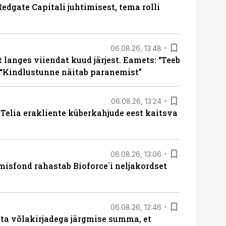
edgate Capitali juhtimisest, tema rolli
06.08.26, 13:48
langes viiendat kuud järjest. Eamets: “Teeb
 “Kindlustunne näitab paranemist”
06.08.26, 13:24
e Telia erakliente küberkahjude eest kaitsva
06.08.26, 13:06
isfond rahastab Bioforce´i neljakordset
06.08.26, 12:46
ta võlakirjadega järgmise summa, et