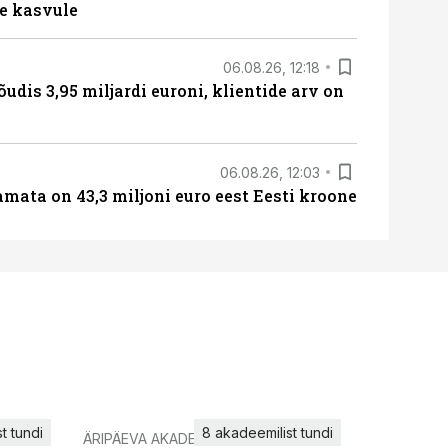
e kasvule
06.08.26, 12:18
õudis 3,95 miljardi euroni, klientide arv on
06.08.26, 12:03
amata on 43,3 miljoni euro eest Eesti kroone
t tundi
8 akadeemilist tundi
ÄRIPÄEVA AKADEEMIA
IT KOOLIT