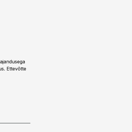
majandusega
s. Ettevõtte