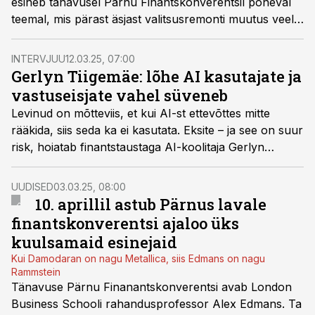
esineb tänavusel Pärnu Finantskonverentsil põneval
teemal, mis pärast äsjast valitsusremonti muutus veelgi
põnevamaks ja suurt ennustamisjulgust nõudvaks.
Milliseid makse maksame 2030. aastal?
INTERVJUU
12.03.25, 07:00
Gerlyn Tiigemäe: lõhe AI kasutajate ja
vastuseisjate vahel süveneb
Levinud on mõtteviis, et kui AI-st ettevõttes mitte
rääkida, siis seda ka ei kasutata. Eksite – ja see on suur
risk, hoiatab finantstaustaga AI-koolitaja Gerlyn
Tiigemäe.
UUDISED
03.03.25, 08:00
10. aprillil astub Pärnus lavale
finantskonverentsi ajaloo üks
kuulsamaid esinejaid
Kui Damodaran on nagu Metallica, siis Edmans on nagu
Rammstein
Tänavuse Pärnu Finanantskonverentsi avab London
Business Schooli rahandusprofessor Alex Edmans. Ta