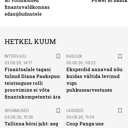
AI võimalused
Power BI baask
finantsvaldkonnas
edasijõudnutele
HETKEL KUUM
INTERVJUU
KASULIK
03.08.26, 14:17
05.08.26, 09:22
Finantsalale tagasi
Eksperdid annavad nõu:
tulnud Diana Paakspuu:
kuidas vältida levinud
teistsuguse rolli
vigu
proovimine ei võta
puhkusearvestuses
finantskompetentsi ära
ARVAMUSED
UUDISED
04.08.26, 15:36
04.08.26, 11:04
Tallinna börsi juht: aeg
Coop Panga uue