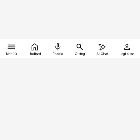
Menüü
Uudised
Raadio
Otsing
AI Chat
Logi sisse
Vana-Lõuna 39/1, 19094 Tallinn
(+372) 667 0111
finantsuudised@finantsuudised.ee
Telli
Reklaam