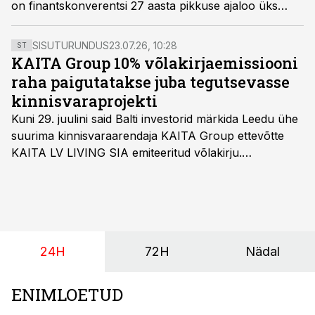
on finantskonverentsi 27 aasta pikkuse ajaloo üks
kuulsamaid esinejaid. Edmans toob konverentsile oma
globaalse mõju ja uuenduslikud ideed, mis on
SISUTURUNDUS
23.07.26, 10:28
ST
inspireerinud nii akadeemikuid kui ka praktikuid üle
KAITA Group 10% võlakirjaemissiooni
maailma.
raha paigutatakse juba tegutsevasse
kinnisvaraprojekti
Kuni 29. juulini said Balti investorid märkida Leedu ühe
suurima kinnisvaraarendaja KAITA Group ettevõtte
KAITA LV LIVING SIA emiteeritud võlakirju.
Kaheaastased võlakirjad pakuvad 10% aastast intressi
ja minimaalne investeerimissumma on 1000 eurot.
24H
72H
Nädal
ENIMLOETUD