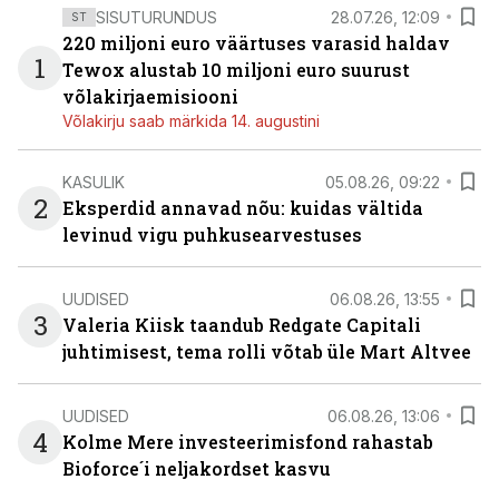
SISUTURUNDUS
28.07.26, 12:09
ST
220 miljoni euro väärtuses varasid haldav
1
Tewox alustab 10 miljoni euro suurust
võlakirjaemisiooni
Võlakirju saab märkida 14. augustini
KASULIK
05.08.26, 09:22
2
Eksperdid annavad nõu: kuidas vältida
levinud vigu puhkusearvestuses
UUDISED
06.08.26, 13:55
3
Valeria Kiisk taandub Redgate Capitali
juhtimisest, tema rolli võtab üle Mart Altvee
UUDISED
06.08.26, 13:06
4
Kolme Mere investeerimisfond rahastab
Bioforce´i neljakordset kasvu