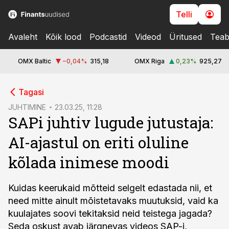
Telli
Avaleht
Kõik lood
Podcastid
Videod
Üritused
Teab
OMX Baltic
−0,04
%
315,18
OMX Riga
0,23
%
925,27
cebook
Tagasi
Twitter)
JUHTIMINE
23.03.25, 11:28
SAPi juhtiv lugude jutustaja:
kedIn
AI-ajastul on eriti oluline
ail
kõlada inimese moodi
k
Kuidas keerukaid mõtteid selgelt edastada nii, et
need mitte ainult mõistetavaks muutuksid, vaid ka
kuulajates soovi tekitaksid neid teistega jagada?
Seda oskust avab järgnevas videos SAP-i,