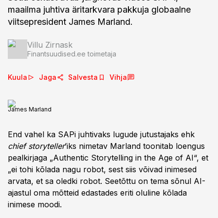
maailma juhtiva äritarkvara pakkuja globaalne
viitsepresident James Marland.
Villu Zirnask
Finantsuudised.ee toimetaja
Kuula
Jaga
Salvesta
Vihja
James Marland
End vahel ka SAPi juhtivaks lugude jutustajaks ehk
chief storyteller
’iks nimetav Marland toonitab loengus
pealkirjaga „Authentic Storytelling in the Age of AI“, et
„ei tohi kõlada nagu robot, sest siis võivad inimesed
arvata, et sa oledki robot. Seetõttu on tema sõnul AI-
ajastul oma mõtteid edastades eriti oluline kõlada
inimese moodi.