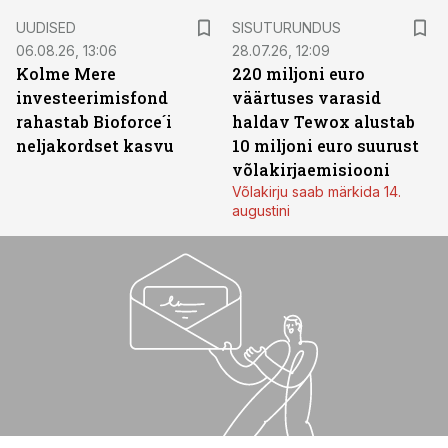
ST
UUDISED
SISUTURUNDUS
06.08.26, 13:06
28.07.26, 12:09
Kolme Mere
220 miljoni euro
investeerimisfond
väärtuses varasid
rahastab Bioforce´i
haldav Tewox alustab
neljakordset kasvu
10 miljoni euro suurust
võlakirjaemisiooni
Võlakirju saab märkida 14.
augustini