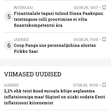
INTERVJUU
03.08.26, 14:17
Finantsalale tagasi tulnud Diana Paakspuu:
5
teistsuguse rolli proovimine ei võta
finantskompetentsi ära
UUDISED
04.08.26, 11:04
6
Coop Panga uue personalijuhina alustas
Pirkko Saar
VIIMASED UUDISED
UUDISED
07.08.26, 16:09
2,2% ehk teist kuud euroala kõige aeglasema
inflatsiooniga maa! Sügisel on siiski oodata Eesti
inflatsiooni kiirenemist