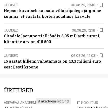
UUDISED
06.08.26, 12:46
Hepsor kavatseb kaasata võlakirjadega järgmise
summa, et vastata korterinõudluse kasvule
UUDISED
06.08.26, 12:18
Citadele laenuportfell jõudis 3,95 miljardi euroni,
klientide arv on 415 500
UUDISED
06.08.26, 12:03
15 aastat hiljem: vahetamata on 43,3 miljoni euro
eest Eesti kroone
ÜRITUSED
8 akadeemilist tundi
ÄRIPÄEVA AKADEEMIA
IT KOOLITUS