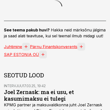
See teema pakub huvi?
Hakka neid märksõnu jälgima
ja saad alati teavituse, kui sel teemal ilmub midagi uut!
Juhtimine
Pärnu Finantskonverents
SAP ESTONIA OÜ
SEOTUD LOOD
INTERVJUU
17.03.25, 19:42
Joel Zernask: ma ei usu, et
kasumimaksu ei tulegi
KPMG partner ja maksuvaldkonna juht Joel Zernask