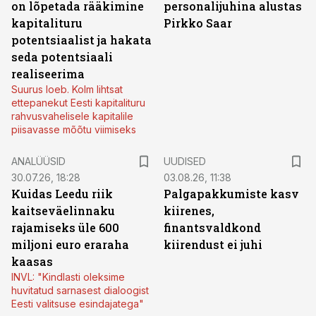
on lõpetada rääkimine
personalijuhina alustas
kapitalituru
Pirkko Saar
potentsiaalist ja hakata
seda potentsiaali
realiseerima
Suurus loeb. Kolm lihtsat
ettepanekut Eesti kapitalituru
rahvusvahelisele kapitalile
piisavasse mõõtu viimiseks
ANALÜÜSID
UUDISED
30.07.26, 18:28
03.08.26, 11:38
Kuidas Leedu riik
Palgapakkumiste kasv
kaitseväelinnaku
kiirenes,
rajamiseks üle 600
finantsvaldkond
miljoni euro eraraha
kiirendust ei juhi
kaasas
INVL: "Kindlasti oleksime
huvitatud sarnasest dialoogist
Eesti valitsuse esindajatega"