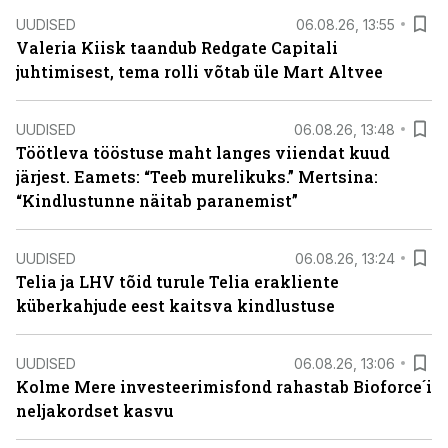
UUDISED
06.08.26, 13:55
Valeria Kiisk taandub Redgate Capitali
juhtimisest, tema rolli võtab üle Mart Altvee
UUDISED
06.08.26, 13:48
Töötleva tööstuse maht langes viiendat kuud
järjest. Eamets: “Teeb murelikuks.” Mertsina:
“Kindlustunne näitab paranemist”
UUDISED
06.08.26, 13:24
Telia ja LHV tõid turule Telia erakliente
küberkahjude eest kaitsva kindlustuse
UUDISED
06.08.26, 13:06
Kolme Mere investeerimisfond rahastab Bioforce´i
neljakordset kasvu