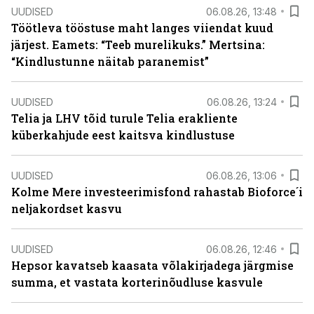
UUDISED
06.08.26, 13:48
Töötleva tööstuse maht langes viiendat kuud
järjest. Eamets: “Teeb murelikuks.” Mertsina:
“Kindlustunne näitab paranemist”
UUDISED
06.08.26, 13:24
Telia ja LHV tõid turule Telia erakliente
küberkahjude eest kaitsva kindlustuse
UUDISED
06.08.26, 13:06
Kolme Mere investeerimisfond rahastab Bioforce´i
neljakordset kasvu
UUDISED
06.08.26, 12:46
Hepsor kavatseb kaasata võlakirjadega järgmise
summa, et vastata korterinõudluse kasvule