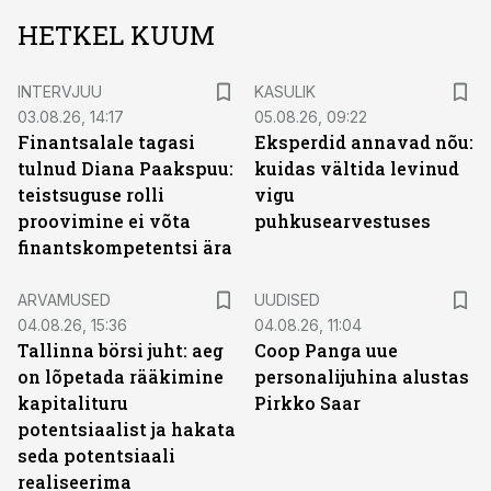
HETKEL KUUM
INTERVJUU
KASULIK
03.08.26, 14:17
05.08.26, 09:22
Finantsalale tagasi
Eksperdid annavad nõu:
tulnud Diana Paakspuu:
kuidas vältida levinud
teistsuguse rolli
vigu
proovimine ei võta
puhkusearvestuses
finantskompetentsi ära
ARVAMUSED
UUDISED
04.08.26, 15:36
04.08.26, 11:04
Tallinna börsi juht: aeg
Coop Panga uue
on lõpetada rääkimine
personalijuhina alustas
kapitalituru
Pirkko Saar
potentsiaalist ja hakata
seda potentsiaali
realiseerima