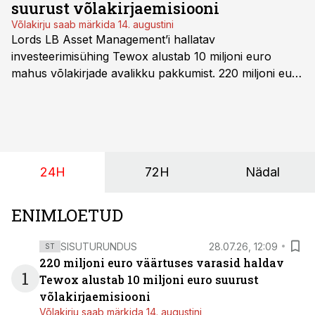
suurust võlakirjaemisiooni
Võlakirju saab märkida 14. augustini
Lords LB Asset Management’i hallatav
investeerimisühing Tewox alustab 10 miljoni euro
mahus võlakirjade avalikku pakkumist. 220 miljoni euro
suurust kaubanduskinnisvara portfelli haldav äriühing
pakub Baltimaade investoritele 8% aastatootlust
(intressi), võlakirjade märkimine kestab kuni 14.
augustini.
24H
72H
Nädal
ENIMLOETUD
SISUTURUNDUS
28.07.26, 12:09
ST
220 miljoni euro väärtuses varasid haldav
1
Tewox alustab 10 miljoni euro suurust
võlakirjaemisiooni
Võlakirju saab märkida 14. augustini