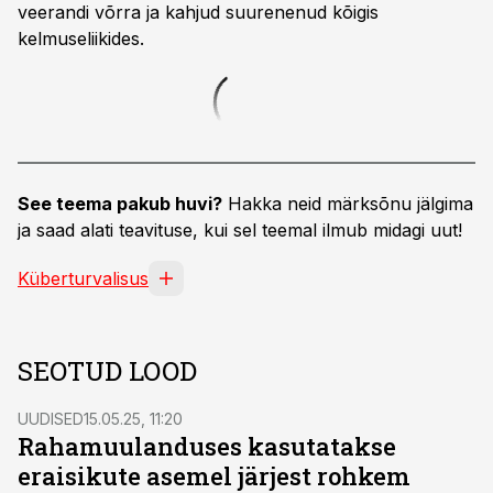
veerandi võrra ja kahjud suurenenud kõigis
kelmuseliikides.
See teema pakub huvi?
Hakka neid märksõnu jälgima
ja saad alati teavituse, kui sel teemal ilmub midagi uut!
Küberturvalisus
SEOTUD LOOD
UUDISED
15.05.25, 11:20
Rahamuulanduses kasutatakse
eraisikute asemel järjest rohkem