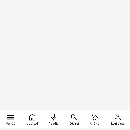
Menüü
Uudised
Raadio
Otsing
AI Chat
Logi sisse