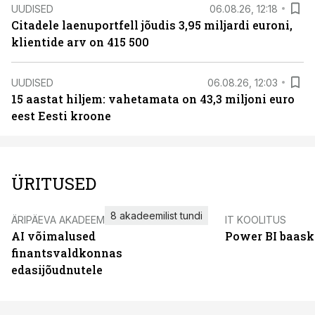
UUDISED
06.08.26, 12:18
Citadele laenuportfell jõudis 3,95 miljardi euroni,
klientide arv on 415 500
UUDISED
06.08.26, 12:03
15 aastat hiljem: vahetamata on 43,3 miljoni euro
eest Eesti kroone
ÜRITUSED
8 akadeemilist tundi
ÄRIPÄEVA AKADEEMIA
IT KOOLITUS
AI võimalused
Power BI baask
finantsvaldkonnas
edasijõudnutele