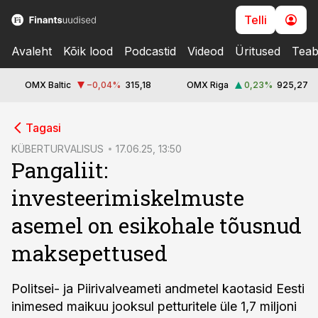
Telli
Avaleht
Kõik lood
Podcastid
Videod
Üritused
Teab
OMX Baltic
−0,04
%
315,18
OMX Riga
0,23
%
925,27
cebook
Tagasi
Twitter)
KÜBERTURVALISUS
17.06.25, 13:50
Pangaliit:
kedIn
investeerimiskelmuste
ail
asemel on esikohale tõusnud
k
maksepettused
Politsei- ja Piirivalveameti andmetel kaotasid Eesti
inimesed maikuu jooksul petturitele üle 1,7 miljoni