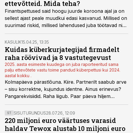
ettevõtteid. Mida teha?
Finantspettused said hoogu juurde koroona ajal ja on
sellest ajast peale muudkui edasi kasvanud. Millised on
suurimad riskid, millised lahendused juba töötavad ning
mis roll on pettuste tõkestamises osapooltel – inimesel,
ettevõttel, riigil?
KASULIK
15.04.25, 13:35
Kuidas küberkurjategijad firmadelt
raha röövivad ja 8 vastutegevust
2025. aasta esimeste kuudega on juba raporteeritud sama
palju ettevõtete vastu toime pandud küberpettusi kui 2024.
aastal kokku .
Kolmapäeva pärastlõuna. Kiire. Partnerilt saabub arve
– sisu korrektne, kujundus identne. Ainus erinevus?
Pangarekvisiidid. Raha liigub. Paar päeva hiljem
saabub taas arve, aga tagantjärele tarkus, et tulnuks
pangarekvisiitide muutus telefonitsi partneriga üle
SISUTURUNDUS
28.07.26, 12:09
ST
kinnitada, enam ei aita. Raha on kadunud digitaalsesse
220 miljoni euro väärtuses varasid
musta auku.
haldav Tewox alustab 10 miljoni euro