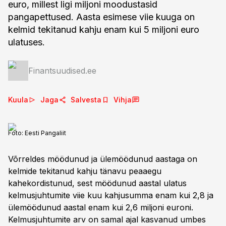
euro, millest ligi miljoni moodustasid
pangapettused. Aasta esimese viie kuuga on
kelmid tekitanud kahju enam kui 5 miljoni euro
ulatuses.
Finantsuudised.ee
Kuula
Jaga
Salvesta
Vihja
Foto:
Eesti Pangaliit
Võrreldes möödunud ja ülemöödunud aastaga on
kelmide tekitanud kahju tänavu peaaegu
kahekordistunud, sest möödunud aastal ulatus
kelmusjuhtumite viie kuu kahjusumma enam kui 2,8 ja
ülemöödunud aastal enam kui 2,6 miljoni euroni.
Kelmusjuhtumite arv on samal ajal kasvanud umbes