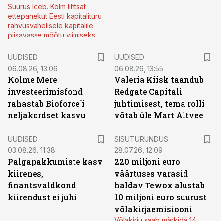
Suurus loeb. Kolm lihtsat
ettepanekut Eesti kapitalituru
rahvusvahelisele kapitalile
piisavasse mõõtu viimiseks
UUDISED
UUDISED
06.08.26, 13:06
06.08.26, 13:55
Kolme Mere
Valeria Kiisk taandub
investeerimisfond
Redgate Capitali
rahastab Bioforce´i
juhtimisest, tema rolli
neljakordset kasvu
võtab üle Mart Altvee
ST
UUDISED
SISUTURUNDUS
03.08.26, 11:38
28.07.26, 12:09
Palgapakkumiste kasv
220 miljoni euro
kiirenes,
väärtuses varasid
finantsvaldkond
haldav Tewox alustab
kiirendust ei juhi
10 miljoni euro suurust
võlakirjaemisiooni
Võlakirju saab märkida 14.