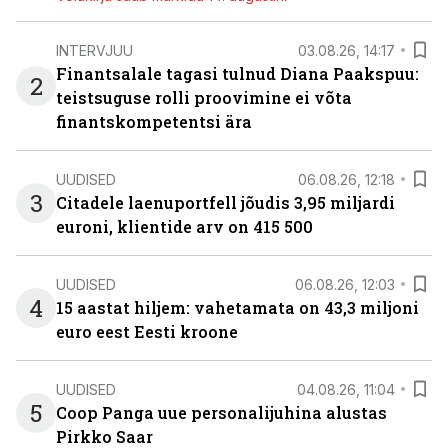
INTERVJUU
03.08.26, 14:17
Finantsalale tagasi tulnud Diana Paakspuu:
2
teistsuguse rolli proovimine ei võta
finantskompetentsi ära
UUDISED
06.08.26, 12:18
3
Citadele laenuportfell jõudis 3,95 miljardi
euroni, klientide arv on 415 500
UUDISED
06.08.26, 12:03
4
15 aastat hiljem: vahetamata on 43,3 miljoni
euro eest Eesti kroone
UUDISED
04.08.26, 11:04
5
Coop Panga uue personalijuhina alustas
Pirkko Saar