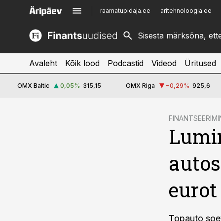
raamatupidaja.ee
aritehnoloogia.ee
kinnisvarauudised.ee
imelineajalugu.ee
logistikauudised.ee
imelineteadus.ee
Avaleht
Kõik lood
Podcastid
Videod
Üritused
OMX Baltic
0,05
%
315,15
OMX Riga
−0,29
%
925,6
cebook
FINANTSEERIMI
Lumin
Twitter)
kedIn
autos
ail
eurot
k
Topauto soet