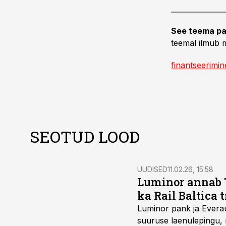
See teema pa
teemal ilmub m
finantseerimin
SEOTUD LOOD
UUDISED
11.02.26, 15:58
Luminor annab 7
ka Rail Baltica t
Luminor pank ja Everau
suuruse laenulepingu, 