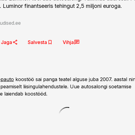
 Luminor finantseeris tehingut 2,5 miljoni euroga.
udised.ee
Jaga
Salvesta
Vihja
opauto
koostöö sai panga teatel alguse juba 2007. aastal ni
eamiselt liisingulahendustele. Uue autosalongi soetamise
ne laiendab koostööd.