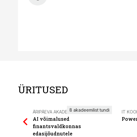
ÜRITUSED
8 akadeemilist tundi
ÄRIPÄEVA AKADEEMIA
IT KOO
AI võimalused
Power
finantsvaldkonnas
edasijõudnutele