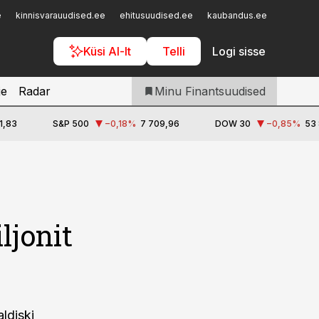
Iseteenindus
e
kinnisvarauudised.ee
ehitusuudised.ee
kaubandus.ee
toostusu
Telli Finantsuudised
Küsi AI-lt
Telli
Logi sisse
je
Radar
Minu Finantsuudised
1,83
S&P 500
−0,18
%
7 709,96
DOW 30
−0,85
%
53 
ljonit
ldiski