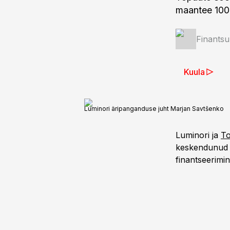
maantee 100.
Finantsu
Kuula
Luminori äripanganduse juht Marjan Savtšenko
Luminori ja
T
keskendunud p
finantseerimi