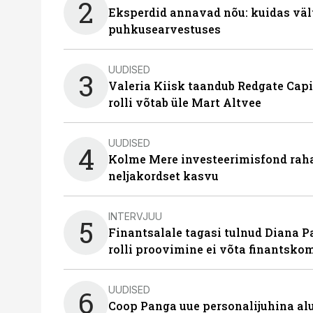
2
Eksperdid annavad nõu: kuidas väl
puhkusearvestuses
UUDISED
3
Valeria Kiisk taandub Redgate Capi
rolli võtab üle Mart Altvee
UUDISED
4
Kolme Mere investeerimisfond raha
neljakordset kasvu
INTERVJUU
5
Finantsalale tagasi tulnud Diana P
rolli proovimine ei võta finantsko
UUDISED
6
Coop Panga uue personalijuhina al