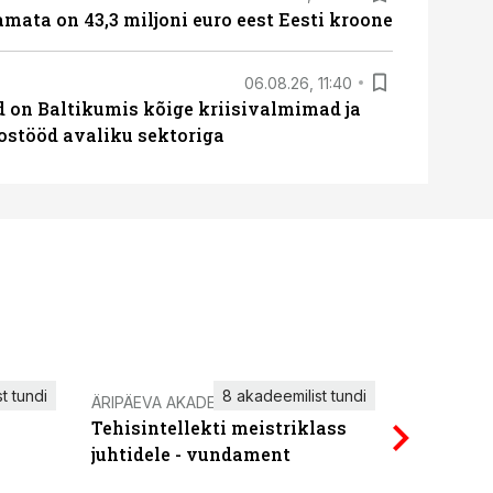
amata on 43,3 miljoni euro eest Eesti kroone
06.08.26, 11:40
ed on Baltikumis kõige kriisivalmimad ja
oostööd avaliku sektoriga
t tundi
8 akadeemilist tundi
ÄRIPÄEVA AKADEEMIA
IT KOOLIT
Tehisintellekti meistriklass
Power Qu
juhtidele - vundament