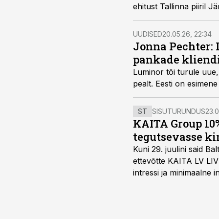
ehitust Tallinna piiril J
UUDISED
20.05.26, 22:34
Jonna Pechter: 
pankade kliend
Luminor tõi turule uue
pealt. Eesti on esimene 
ST
SISUTURUNDUS
23.0
KAITA Group 10%
tegutsevasse ki
Kuni 29. juulini said 
ettevõtte KAITA LV LIV
intressi ja minimaalne