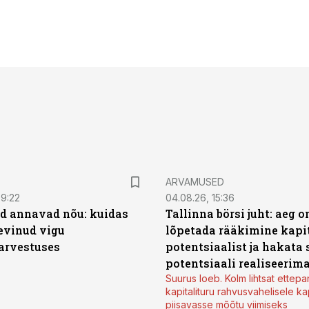
ARVAMUSED
09:22
04.08.26, 15:36
d annavad nõu: kuidas
Tallinna börsi juht: aeg o
levinud vigu
lõpetada rääkimine kapit
arvestuses
potentsiaalist ja hakata 
potentsiaali realiseerim
Suurus loeb. Kolm lihtsat ettepa
kapitalituru rahvusvahelisele kap
piisavasse mõõtu viimiseks