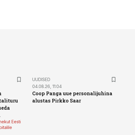
UUDISED
04.08.26, 11:04
n
Coop Panga uue personalijuhina
alituru
alustas Pirkko Saar
seda
a
nekut Eesti
italile