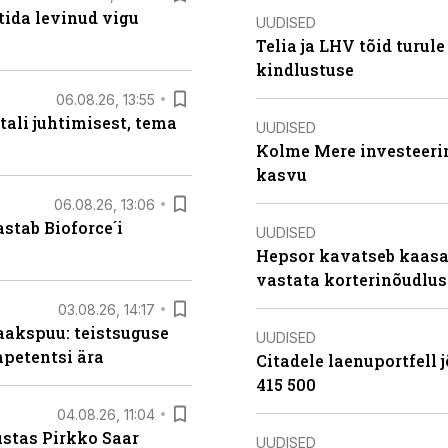
tida levinud vigu
UUDISED
Telia ja LHV tõid turul
kindlustuse
06.08.26, 13:55
tali juhtimisest, tema
UUDISED
Kolme Mere investeerim
kasvu
06.08.26, 13:06
stab Bioforce´i
UUDISED
Hepsor kavatseb kaasa
vastata korterinõudlus
03.08.26, 14:17
aakspuu: teistsuguse
UUDISED
mpetentsi ära
Citadele laenuportfell j
415 500
04.08.26, 11:04
ustas Pirkko Saar
UUDISED