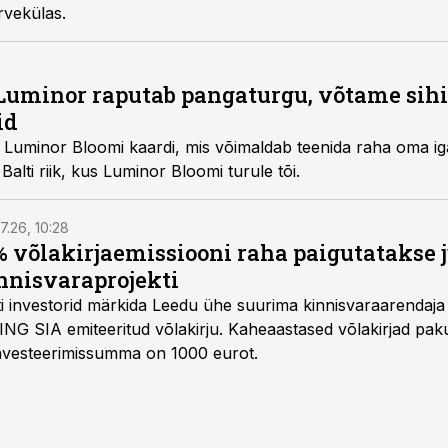
ärvekülas.
Luminor raputab pangaturgu, võtame sihi
id
, Luminor Bloomi kaardi, mis võimaldab teenida raha oma i
Balti riik, kus Luminor Bloomi turule tõi.
7.26, 10:28
 võlakirjaemissiooni raha paigutatakse 
nnisvaraprojekti
Balti investorid märkida Leedu ühe suurima kinnisvaraarenda
ING SIA emiteeritud võlakirju. Kaheaastased võlakirjad pa
 investeerimissumma on 1000 eurot.