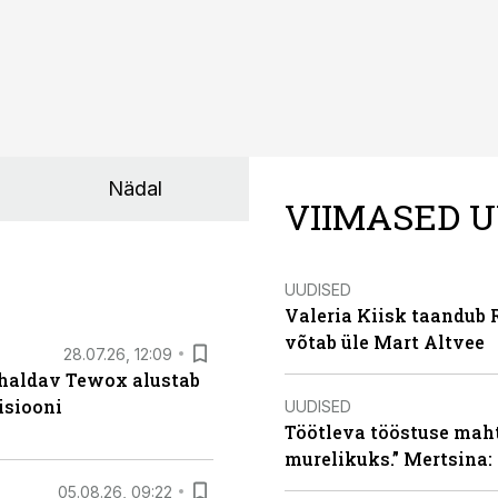
Nädal
VIIMASED U
UUDISED
Valeria Kiisk taandub R
võtab üle Mart Altvee
28.07.26, 12:09
 haldav Tewox alustab
isiooni
UUDISED
Töötleva tööstuse maht 
murelikuks.” Mertsina:
05.08.26, 09:22