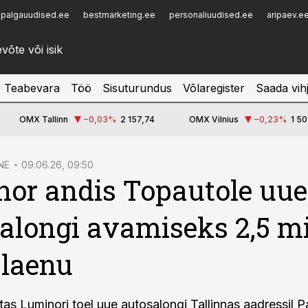
palgauudised.ee
bestmarketing.ee
personaliuudised.ee
aripaev.e
Infopank
Radar
Teabevara
Töö
Sisuturundus
Võlaregister
Saada vih
OMX Tallinn
−0,03
%
2 157,74
OMX Vilnius
−0,23
%
1 50
NE
09.06.26, 09:50
or andis Topautole uue
alongi avamiseks 2,5 mi
 laenu
as Luminori toel uue autosalongi Tallinnas aadressil Pa