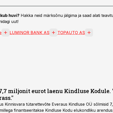
kub huvi?
Hakka neid märksõnu jälgima ja saad alati teavitu
idagi uut!
e
LUMINOR BANK AS
TOPAUTO AS
,7 miljonit eurot laenu Kindluse Kodule. 
rass."
s Kinnisvara tütarettevõte Everaus Kindluse OÜ sõlmisid 7,
millega finantseeritakse Kindluse Kodu elukondliku arendusp