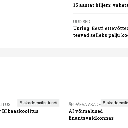
15 aastat hiljem: vahet
UUDISED
Uuring: Eesti ettevõtt
teevad selleks palju k
8 akadeemilist tundi
8 akadeemilis
LITUS
ÄRIPÄEVA AKADEEMIA
 BI baaskoolitus
AI võimalused
finantsvaldkonnas