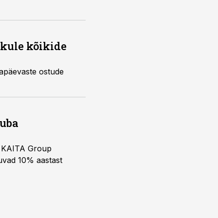
kule kõikide
gapäevaste ostude
juba
ja KAITA Group
kuvad 10% aastast