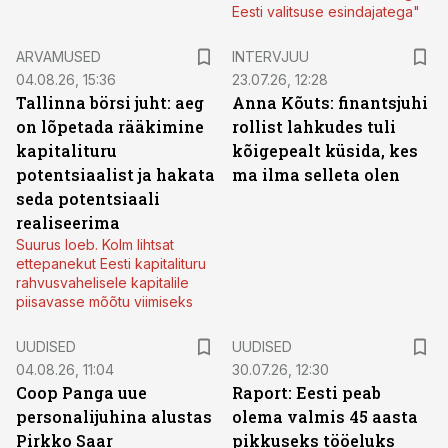
Eesti valitsuse esindajatega"
ARVAMUSED
INTERVJUU
04.08.26, 15:36
23.07.26, 12:28
Tallinna börsi juht: aeg
Anna Kõuts: finantsjuhi
on lõpetada rääkimine
rollist lahkudes tuli
kapitalituru
kõigepealt küsida, kes
potentsiaalist ja hakata
ma ilma selleta olen
seda potentsiaali
realiseerima
Suurus loeb. Kolm lihtsat
ettepanekut Eesti kapitalituru
rahvusvahelisele kapitalile
piisavasse mõõtu viimiseks
UUDISED
UUDISED
04.08.26, 11:04
30.07.26, 12:30
Coop Panga uue
Raport: Eesti peab
personalijuhina alustas
olema valmis 45 aasta
Pirkko Saar
pikkuseks tööeluks