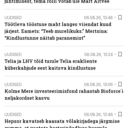
juhtimisest, tema rolli võtab üle Mart Altvee
UUDISED
06.08.26, 13:48
Töötleva tööstuse maht langes viiendat kuud
järjest. Eamets: “Teeb murelikuks.” Mertsina:
“Kindlustunne näitab paranemist”
UUDISED
06.08.26, 13:24
Telia ja LHV tõid turule Telia erakliente
küberkahjude eest kaitsva kindlustuse
UUDISED
06.08.26, 13:06
Kolme Mere investeerimisfond rahastab Bioforce´i
neljakordset kasvu
UUDISED
06.08.26, 12:46
Hepsor kavatseb kaasata võlakirjadega järgmise
summa, et vastata korterinõudluse kasvule