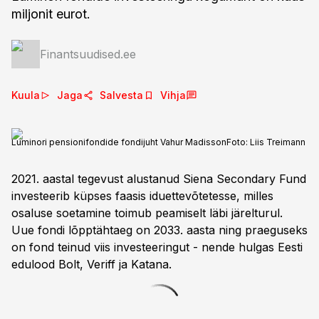
miljonit eurot.
Finantsuudised.ee
Kuula
Jaga
Salvesta
Vihja
Luminori pensionifondide fondijuht Vahur Madisson
Foto:
Liis Treimann
2021. aastal tegevust alustanud Siena Secondary Fund
investeerib küpses faasis iduettevõtetesse, milles
osaluse soetamine toimub peamiselt läbi järelturul.
Uue fondi lõpptähtaeg on 2033. aasta ning praeguseks
on fond teinud viis investeeringut - nende hulgas Eesti
edulood Bolt, Veriff ja Katana.