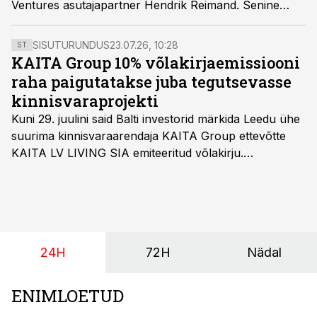
Ventures asutajapartner Hendrik Reimand. Senine
juhatuse esimees Kaari Kink juhatuses ei jätka.
SISUTURUNDUS
23.07.26, 10:28
ST
KAITA Group 10% võlakirjaemissiooni
raha paigutatakse juba tegutsevasse
kinnisvaraprojekti
Kuni 29. juulini said Balti investorid märkida Leedu ühe
suurima kinnisvaraarendaja KAITA Group ettevõtte
KAITA LV LIVING SIA emiteeritud võlakirju.
Kaheaastased võlakirjad pakuvad 10% aastast intressi
ja minimaalne investeerimissumma on 1000 eurot.
24H
72H
Nädal
ENIMLOETUD