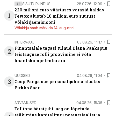
SISUTURUNDUS
28.07.26, 12:09
ST
220 miljoni euro väärtuses varasid haldav
1
Tewox alustab 10 miljoni euro suurust
võlakirjaemisiooni
Võlakirju saab märkida 14. augustini
INTERVJUU
03.08.26, 14:17
Finantsalale tagasi tulnud Diana Paakspuu:
2
teistsuguse rolli proovimine ei võta
finantskompetentsi ära
UUDISED
04.08.26, 11:04
3
Coop Panga uue personalijuhina alustas
Pirkko Saar
ARVAMUSED
04.08.26, 15:36
Tallinna börsi juht: aeg on lõpetada
rääkimine kapitalituru potentsiaalist ja