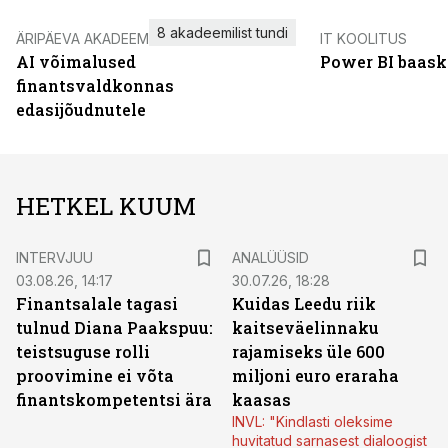
8 akadeemilist tundi
ÄRIPÄEVA AKADEEMIA
IT KOOLITUS
AI võimalused
Power BI baask
finantsvaldkonnas
edasijõudnutele
HETKEL KUUM
INTERVJUU
ANALÜÜSID
03.08.26, 14:17
30.07.26, 18:28
Finantsalale tagasi
Kuidas Leedu riik
tulnud Diana Paakspuu:
kaitseväelinnaku
teistsuguse rolli
rajamiseks üle 600
proovimine ei võta
miljoni euro eraraha
finantskompetentsi ära
kaasas
INVL: "Kindlasti oleksime
huvitatud sarnasest dialoogist