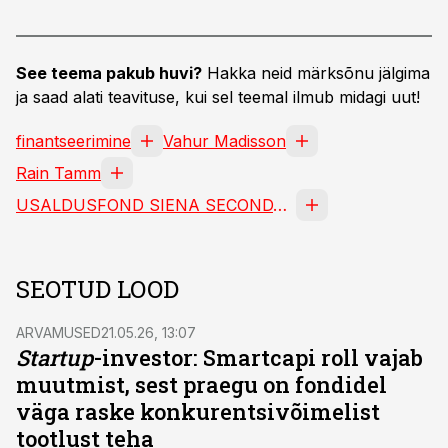
See teema pakub huvi?
Hakka neid märksõnu jälgima
ja saad alati teavituse, kui sel teemal ilmub midagi uut!
finantseerimine
Vahur Madisson
Rain Tamm
USALDUSFOND SIENA SECONDARY FUND II UÜ
SEOTUD LOOD
ARVAMUSED
21.05.26, 13:07
Startup
-investor: Smartcapi roll vajab
muutmist, sest praegu on fondidel
väga raske konkurentsivõimelist
tootlust teha