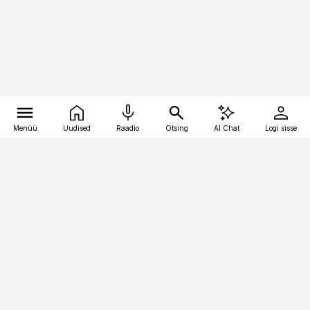
Menüü
Uudised
Raadio
Otsing
AI Chat
Logi sisse
Vana-Lõuna 39/1, 19094 Tallinn
(+372) 667 0111
finantsuudised@finantsuudised.ee
Telli
Reklaam