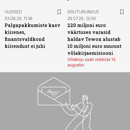
ST
UUDISED
SISUTURUNDUS
03.08.26, 11:38
28.07.26, 12:09
Palgapakkumiste kasv
220 miljoni euro
kiirenes,
väärtuses varasid
finantsvaldkond
haldav Tewox alustab
kiirendust ei juhi
10 miljoni euro suurust
võlakirjaemisiooni
Võlakirju saab märkida 14.
augustini