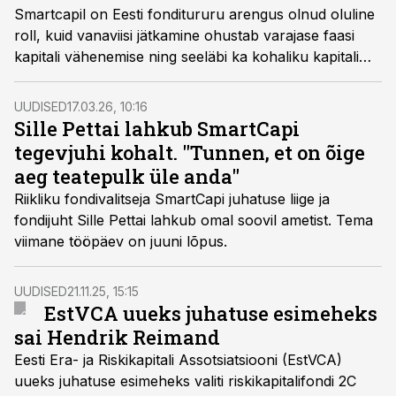
Smartcapil on Eesti fonditururu arengus olnud oluline
roll, kuid vanaviisi jätkamine ohustab varajase faasi
kapitali vähenemise ning seeläbi ka kohaliku kapitali
panuse kahanemisega uute ettevõtete toetamisel,
kirjutab Eesti era- ja riskikapitali assotsiatsiooni EstVCA
UUDISED
17.03.26, 10:16
nõukogu eksjuht Kaari Kink.
Sille Pettai lahkub SmartCapi
tegevjuhi kohalt. "Tunnen, et on õige
aeg teatepulk üle anda"
Riikliku fondivalitseja SmartCapi juhatuse liige ja
fondijuht Sille Pettai lahkub omal soovil ametist. Tema
viimane tööpäev on juuni lõpus.
UUDISED
21.11.25, 15:15
EstVCA uueks juhatuse esimeheks
sai Hendrik Reimand
Eesti Era- ja Riskikapitali Assotsiatsiooni (EstVCA)
uueks juhatuse esimeheks valiti riskikapitalifondi 2C