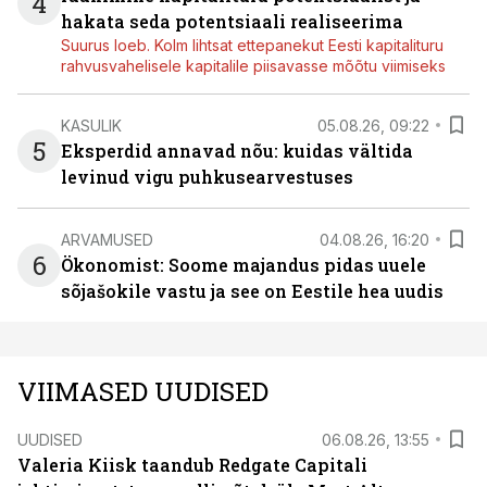
4
hakata seda potentsiaali realiseerima
Suurus loeb. Kolm lihtsat ettepanekut Eesti kapitalituru
rahvusvahelisele kapitalile piisavasse mõõtu viimiseks
KASULIK
05.08.26, 09:22
5
Eksperdid annavad nõu: kuidas vältida
levinud vigu puhkusearvestuses
ARVAMUSED
04.08.26, 16:20
6
Ökonomist: Soome majandus pidas uuele
sõjašokile vastu ja see on Eestile hea uudis
VIIMASED UUDISED
UUDISED
06.08.26, 13:55
Valeria Kiisk taandub Redgate Capitali