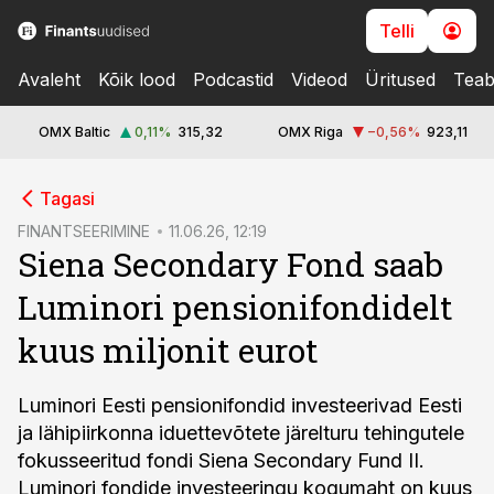
Telli
Avaleht
Kõik lood
Podcastid
Videod
Üritused
Teab
OMX Baltic
0,11
%
315,32
OMX Riga
−0,56
%
923,11
cebook
Tagasi
Twitter)
FINANTSEERIMINE
11.06.26, 12:19
Siena Secondary Fond saab
kedIn
Luminori pensionifondidelt
ail
kuus miljonit eurot
k
Luminori Eesti pensionifondid investeerivad Eesti
ja lähipiirkonna iduettevõtete järelturu tehingutele
fokusseeritud fondi Siena Secondary Fund II.
Luminori fondide investeeringu kogumaht on kuus