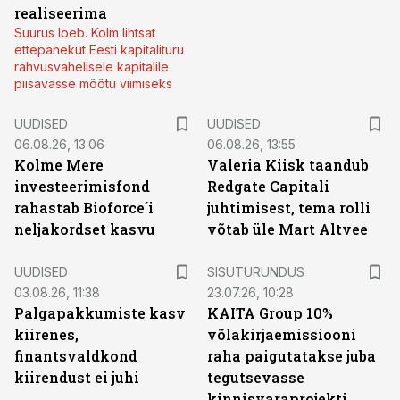
realiseerima
Suurus loeb. Kolm lihtsat
ettepanekut Eesti kapitalituru
rahvusvahelisele kapitalile
piisavasse mõõtu viimiseks
UUDISED
UUDISED
06.08.26, 13:06
06.08.26, 13:55
Kolme Mere
Valeria Kiisk taandub
investeerimisfond
Redgate Capitali
rahastab Bioforce´i
juhtimisest, tema rolli
neljakordset kasvu
võtab üle Mart Altvee
ST
UUDISED
SISUTURUNDUS
03.08.26, 11:38
23.07.26, 10:28
Palgapakkumiste kasv
KAITA Group 10%
kiirenes,
võlakirjaemissiooni
finantsvaldkond
raha paigutatakse juba
kiirendust ei juhi
tegutsevasse
kinnisvaraprojekti