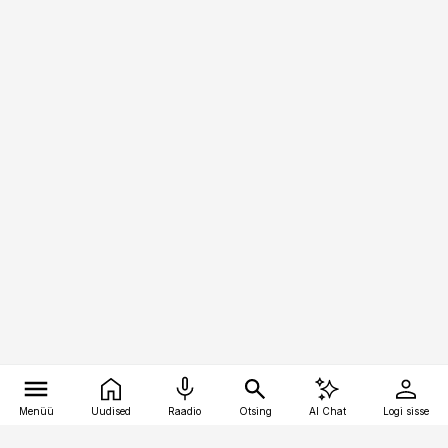
Menüü
Uudised
Raadio
Otsing
AI Chat
Logi sisse