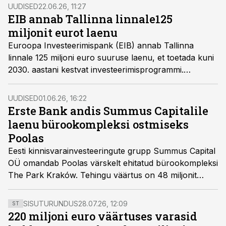
UUDISED
22.06.26, 11:27
EIB annab Tallinna linnale125
miljonit eurot laenu
Euroopa Investeerimispank (EIB) annab Tallinna
linnale 125 miljoni euro suuruse laenu, et toetada kuni
2030. aastani kestvat investeerimisprogrammi.
Rahastus on üles ehitatud raamlaenuna, mis
võimaldab Tallinnal suunata vahendeid erinevatesse
UUDISED
01.06.26, 16:22
projektidesse vastavalt nende ettevalmistus- ja
Erste Bank andis Summus Capitalile
elluviimisfaasile.
laenu bürookompleksi ostmiseks
Poolas
Eesti kinnisvarainvesteeringute grupp Summus Capital
OÜ omandab Poolas värskelt ehitatud bürookompleksi
The Park Kraków. Tehingu väärtus on 48 miljonit
eurot
SISUTURUNDUS
28.07.26, 12:09
ST
220 miljoni euro väärtuses varasid