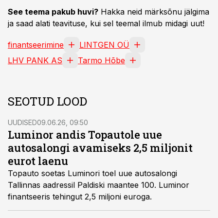
See teema pakub huvi?
Hakka neid märksõnu jälgima
ja saad alati teavituse, kui sel teemal ilmub midagi uut!
finantseerimine
LINTGEN OÜ
LHV PANK AS
Tarmo Hõbe
SEOTUD LOOD
UUDISED
09.06.26, 09:50
Luminor andis Topautole uue
autosalongi avamiseks 2,5 miljonit
eurot laenu
Topauto soetas Luminori toel uue autosalongi
Tallinnas aadressil Paldiski maantee 100. Luminor
finantseeris tehingut 2,5 miljoni euroga.