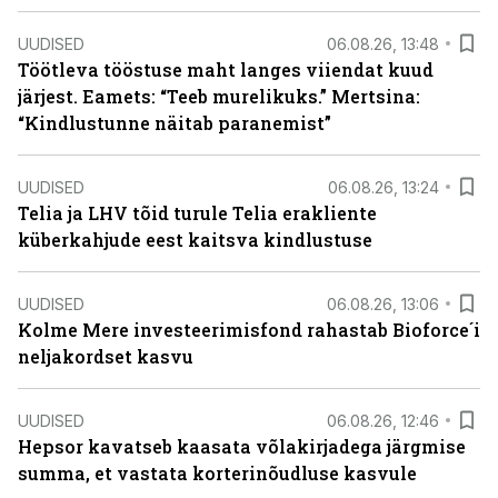
UUDISED
06.08.26, 13:48
Töötleva tööstuse maht langes viiendat kuud
järjest. Eamets: “Teeb murelikuks.” Mertsina:
“Kindlustunne näitab paranemist”
UUDISED
06.08.26, 13:24
Telia ja LHV tõid turule Telia erakliente
küberkahjude eest kaitsva kindlustuse
UUDISED
06.08.26, 13:06
Kolme Mere investeerimisfond rahastab Bioforce´i
neljakordset kasvu
UUDISED
06.08.26, 12:46
Hepsor kavatseb kaasata võlakirjadega järgmise
summa, et vastata korterinõudluse kasvule