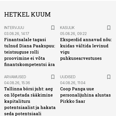
HETKEL KUUM
INTERVJUU
KASULIK
03.08.26, 14:17
05.08.26, 09:22
Finantsalale tagasi
Eksperdid annavad nõu:
tulnud Diana Paakspuu:
kuidas vältida levinud
teistsuguse rolli
vigu
proovimine ei võta
puhkusearvestuses
finantskompetentsi ära
ARVAMUSED
UUDISED
04.08.26, 15:36
04.08.26, 11:04
Tallinna börsi juht: aeg
Coop Panga uue
on lõpetada rääkimine
personalijuhina alustas
kapitalituru
Pirkko Saar
potentsiaalist ja hakata
seda potentsiaali