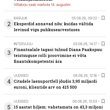
Võlakirju saab märkida 14. augustini
KASULIK
05.08.26, 09:22
2
Eksperdid annavad nõu: kuidas vältida
levinud vigu puhkusearvestuses
INTERVJUU
03.08.26, 14:17
Finantsalale tagasi tulnud Diana Paakspuu:
3
teistsuguse rolli proovimine ei võta
finantskompetentsi ära
UUDISED
06.08.26, 12:18
4
Citadele laenuportfell jõudis 3,95 miljardi
euroni, klientide arv on 415 500
UUDISED
06.08.26, 12:03
5
15 aastat hiljem: vahetamata on 43,3 miljoni