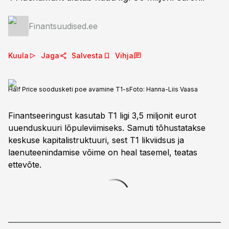
Finantsuudised.ee
Kuula
Jaga
Salvesta
Vihja
Half Price soodusketi poe avamine T1-s
Foto:
Hanna-Liis Vaasa
Finantseeringust kasutab T1 ligi 3,5 miljonit eurot
uuenduskuuri lõpuleviimiseks. Samuti tõhustatakse
keskuse kapitalistruktuuri, sest T1 likviidsus ja
laenuteenindamise võime on heal tasemel, teatas
ettevõte.