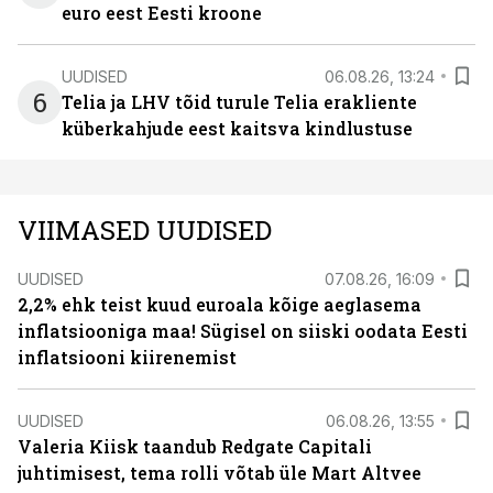
euro eest Eesti kroone
UUDISED
06.08.26, 13:24
6
Telia ja LHV tõid turule Telia erakliente
küberkahjude eest kaitsva kindlustuse
VIIMASED UUDISED
UUDISED
07.08.26, 16:09
2,2% ehk teist kuud euroala kõige aeglasema
inflatsiooniga maa! Sügisel on siiski oodata Eesti
inflatsiooni kiirenemist
UUDISED
06.08.26, 13:55
Valeria Kiisk taandub Redgate Capitali
juhtimisest, tema rolli võtab üle Mart Altvee