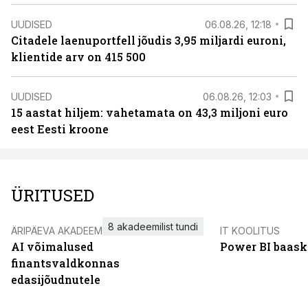
UUDISED
06.08.26, 12:18
Citadele laenuportfell jõudis 3,95 miljardi euroni,
klientide arv on 415 500
UUDISED
06.08.26, 12:03
15 aastat hiljem: vahetamata on 43,3 miljoni euro
eest Eesti kroone
ÜRITUSED
8 akadeemilist tundi
ÄRIPÄEVA AKADEEMIA
IT KOOLITUS
AI võimalused
Power BI baask
finantsvaldkonnas
edasijõudnutele