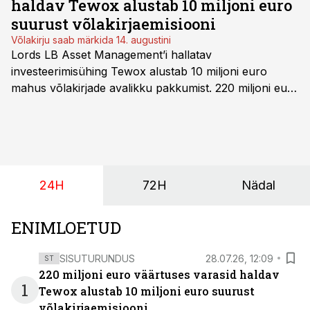
haldav Tewox alustab 10 miljoni euro
suurust võlakirjaemisiooni
Võlakirju saab märkida 14. augustini
Lords LB Asset Management’i hallatav
investeerimisühing Tewox alustab 10 miljoni euro
mahus võlakirjade avalikku pakkumist. 220 miljoni euro
suurust kaubanduskinnisvara portfelli haldav äriühing
pakub Baltimaade investoritele 8% aastatootlust
(intressi), võlakirjade märkimine kestab kuni 14.
augustini.
24H
72H
Nädal
ENIMLOETUD
SISUTURUNDUS
28.07.26, 12:09
ST
220 miljoni euro väärtuses varasid haldav
1
Tewox alustab 10 miljoni euro suurust
võlakirjaemisiooni