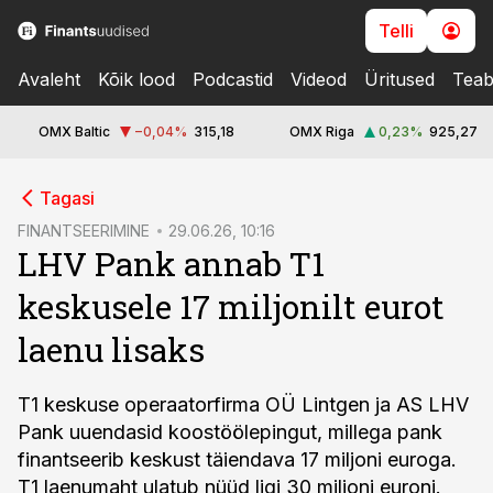
Telli
Avaleht
Kõik lood
Podcastid
Videod
Üritused
Teab
OMX Baltic
−0,04
%
315,18
OMX Riga
0,23
%
925,27
cebook
Tagasi
Twitter)
FINANTSEERIMINE
29.06.26, 10:16
LHV Pank annab T1
kedIn
keskusele 17 miljonilt eurot
ail
laenu lisaks
k
T1 keskuse operaatorfirma OÜ Lintgen ja AS LHV
Pank uuendasid koostöölepingut, millega pank
finantseerib keskust täiendava 17 miljoni euroga.
T1 laenumaht ulatub nüüd ligi 30 miljoni euroni.