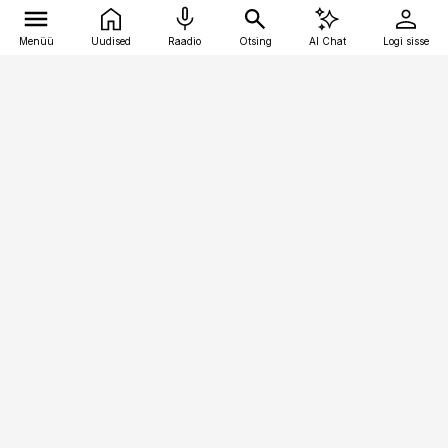
Menüü
Uudised
Raadio
Otsing
AI Chat
Logi sisse
Vana-Lõuna 39/1, 19094 Tallinn
(+372) 667 0111
finantsuudised@finantsuudised.ee
Telli
Reklaam
Firmast
Sisu kasutamisõigused
Ajakirjaniku
eetikakoodeks
Üldtingimused
Privaatsustingimused
Küpsiste poliitika
KKK