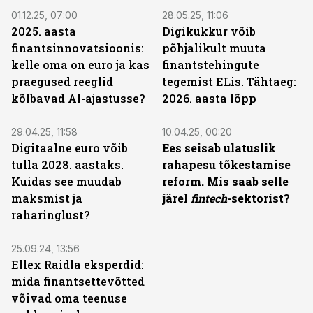
01.12.25, 07:00
28.05.25, 11:06
2025. aasta
Digikukkur võib
finantsinnovatsioonis:
põhjalikult muuta
kelle oma on euro ja kas
finantstehingute
praegused reeglid
tegemist ELis. Tähtaeg:
kõlbavad AI-ajastusse?
2026. aasta lõpp
29.04.25, 11:58
10.04.25, 00:20
Digitaalne euro võib
Ees seisab ulatuslik
tulla 2028. aastaks.
rahapesu tõkestamise
Kuidas see muudab
reform. Mis saab selle
maksmist ja
järel
fintech
-sektorist?
raharinglust?
25.09.24, 13:56
Ellex Raidla eksperdid:
mida finantsettevõtted
võivad oma teenuse