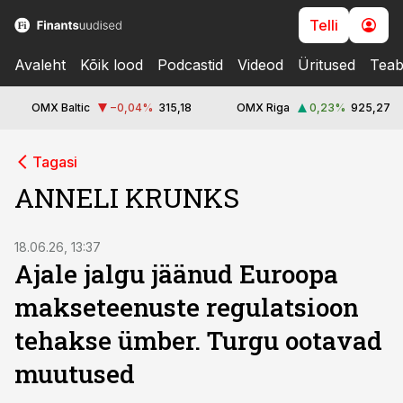
Telli
Avaleht
Kõik lood
Podcastid
Videod
Üritused
Teab
OMX Baltic
−0,04
%
315,18
OMX Riga
0,23
%
925,27
Tagasi
ANNELI KRUNKS
18.06.26, 13:37
Ajale jalgu jäänud Euroopa
makseteenuste regulatsioon
tehakse ümber. Turgu ootavad
muutused