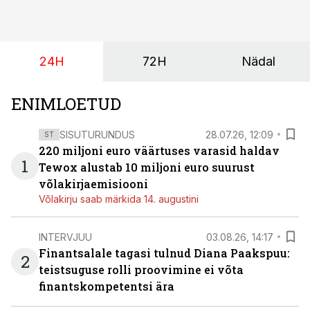
24H
72H
Nädal
ENIMLOETUD
SISUTURUNDUS
28.07.26, 12:09
ST
220 miljoni euro väärtuses varasid haldav
1
Tewox alustab 10 miljoni euro suurust
võlakirjaemisiooni
Võlakirju saab märkida 14. augustini
INTERVJUU
03.08.26, 14:17
Finantsalale tagasi tulnud Diana Paakspuu:
2
teistsuguse rolli proovimine ei võta
finantskompetentsi ära