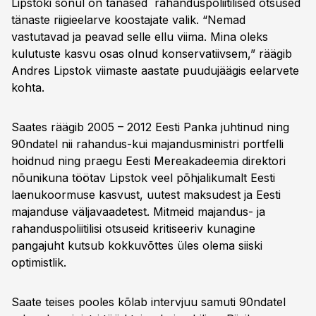
Lipstoki sõnul on tänased rahanduspoliitilised otsused
tänaste riigieelarve koostajate valik. “Nemad
vastutavad ja peavad selle ellu viima. Mina oleks
kulutuste kasvu osas olnud konservatiivsem,” räägib
Andres Lipstok viimaste aastate puudujäägis eelarvete
kohta.
Saates räägib 2005 – 2012 Eesti Panka juhtinud ning
90ndatel nii rahandus-kui majandusministri portfelli
hoidnud ning praegu Eesti Mereakadeemia direktori
nõunikuna töötav Lipstok veel põhjalikumalt Eesti
laenukoormuse kasvust, uutest maksudest ja Eesti
majanduse väljavaadetest. Mitmeid majandus- ja
rahanduspoliitilisi otsuseid kritiseeriv kunagine
pangajuht kutsub kokkuvõttes üles olema siiski
optimistlik.
Saate teises pooles kõlab intervjuu samuti 90ndatel