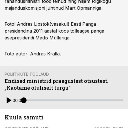
rahandusministri tööd teinud ning hiljem Riigikogu
majanduskomisjoni juhtinud Mart Opmanniga.
Fotol Andres Lipstok(vasakul) Eesti Panga
presidendina 2011 aastal koos tolleagse panga
asepresidendi Madis Mülleriga.
Foto autor: Andras Kralla.
POLIITIKUTE TÖÖLAUD
Endised ministrid praegustest otsustest.
„Kaotame oluliselt turgu“
00:00
Kuula samuti