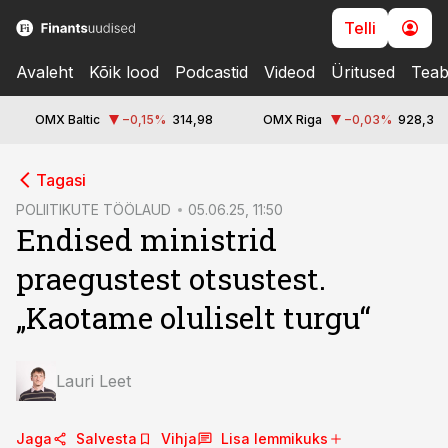
Telli
Avaleht
Kõik lood
Podcastid
Videod
Üritused
Teab
OMX Baltic
−0,15
%
314,98
OMX Riga
−0,03
%
928,3
cebook
cebook
Tagasi
Twitter)
Twitter)
POLIITIKUTE TÖÖLAUD
05.06.25, 11:50
Endised ministrid
kedIn
kedIn
praegustest otsustest.
ail
ail
„Kaotame oluliselt turgu“
k
k
Lauri Leet
Jaga
Salvesta
Vihja
Lisa lemmikuks