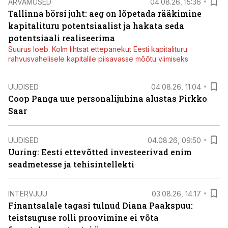
ARVAMUSED
04.08.26, 15:36
Tallinna börsi juht: aeg on lõpetada rääkimine
kapitalituru potentsiaalist ja hakata seda
potentsiaali realiseerima
Suurus loeb. Kolm lihtsat ettepanekut Eesti kapitalituru
rahvusvahelisele kapitalile piisavasse mõõtu viimiseks
UUDISED
04.08.26, 11:04
Coop Panga uue personalijuhina alustas Pirkko
Saar
UUDISED
04.08.26, 09:50
Uuring: Eesti ettevõtted investeerivad enim
seadmetesse ja tehisintellekti
INTERVJUU
03.08.26, 14:17
Finantsalale tagasi tulnud Diana Paakspuu:
teistsuguse rolli proovimine ei võta