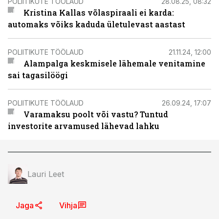
POLIITIKUTE TÖÖLAUD
28.08.25, 08:32
Kristina Kallas võlaspiraali ei karda:
automaks võiks kaduda ületulevast aastast
POLIITIKUTE TÖÖLAUD
21.11.24, 12:00
Alampalga keskmisele lähemale venitamine
sai tagasilöögi
POLIITIKUTE TÖÖLAUD
26.09.24, 17:07
Varamaksu poolt või vastu? Tuntud
investorite arvamused lähevad lahku
Lauri Leet
Jaga
Vihja