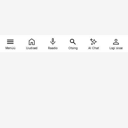
Menüü
Uudised
Raadio
Otsing
AI Chat
Logi sisse
Vana-Lõuna 39/1, 19094 Tallinn
(+372) 667 0111
finantsuudised@finantsuudised.ee
Telli
Reklaam
Firmast