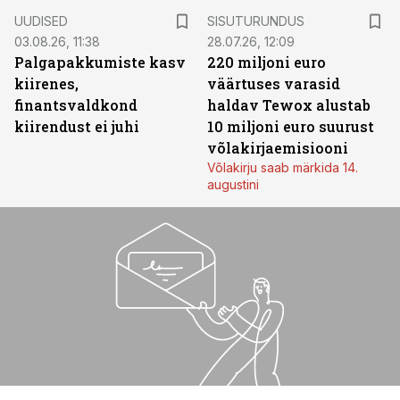
ST
UUDISED
SISUTURUNDUS
03.08.26, 11:38
28.07.26, 12:09
Palgapakkumiste kasv
220 miljoni euro
kiirenes,
väärtuses varasid
finantsvaldkond
haldav Tewox alustab
kiirendust ei juhi
10 miljoni euro suurust
võlakirjaemisiooni
Võlakirju saab märkida 14.
augustini