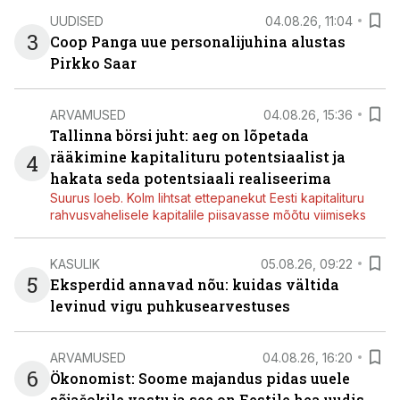
UUDISED
04.08.26, 11:04
3
Coop Panga uue personalijuhina alustas
Pirkko Saar
ARVAMUSED
04.08.26, 15:36
Tallinna börsi juht: aeg on lõpetada
rääkimine kapitalituru potentsiaalist ja
4
hakata seda potentsiaali realiseerima
Suurus loeb. Kolm lihtsat ettepanekut Eesti kapitalituru
rahvusvahelisele kapitalile piisavasse mõõtu viimiseks
KASULIK
05.08.26, 09:22
5
Eksperdid annavad nõu: kuidas vältida
levinud vigu puhkusearvestuses
ARVAMUSED
04.08.26, 16:20
6
Ökonomist: Soome majandus pidas uuele
sõjašokile vastu ja see on Eestile hea uudis