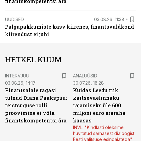
finantskompetentsi ära
UUDISED
03.08.26, 11:38
Palgapakkumiste kasv kiirenes, finantsvaldkond
kiirendust ei juhi
HETKEL KUUM
INTERVJUU
ANALÜÜSID
03.08.26, 14:17
30.07.26, 18:28
Finantsalale tagasi
Kuidas Leedu riik
tulnud Diana Paakspuu:
kaitseväelinnaku
teistsuguse rolli
rajamiseks üle 600
proovimine ei võta
miljoni euro eraraha
finantskompetentsi ära
kaasas
INVL: "Kindlasti oleksime
huvitatud sarnasest dialoogist
Eesti valitsuse esindajatega"