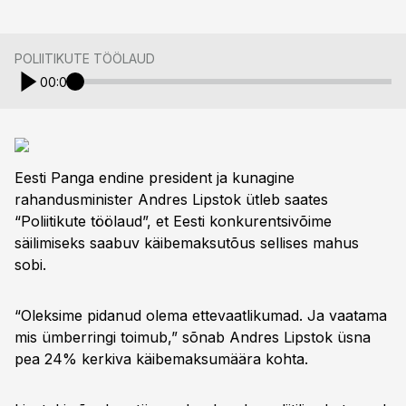
POLIITIKUTE TÖÖLAUD
00:00
Eesti Panga endine president ja kunagine
rahandusminister Andres Lipstok ütleb saates
“Poliitikute töölaud”, et Eesti konkurentsivõime
säilimiseks saabuv käibemaksutõus sellises mahus
sobi.
“Oleksime pidanud olema ettevaatlikumad. Ja vaatama
mis ümberringi toimub,” sõnab Andres Lipstok üsna
pea 24% kerkiva käibemaksumäära kohta.