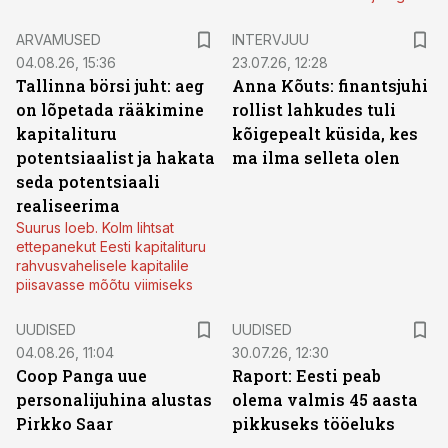
ARVAMUSED
INTERVJUU
04.08.26, 15:36
23.07.26, 12:28
Tallinna börsi juht: aeg
Anna Kõuts: finantsjuhi
on lõpetada rääkimine
rollist lahkudes tuli
kapitalituru
kõigepealt küsida, kes
potentsiaalist ja hakata
ma ilma selleta olen
seda potentsiaali
realiseerima
Suurus loeb. Kolm lihtsat
ettepanekut Eesti kapitalituru
rahvusvahelisele kapitalile
piisavasse mõõtu viimiseks
UUDISED
UUDISED
04.08.26, 11:04
30.07.26, 12:30
Coop Panga uue
Raport: Eesti peab
personalijuhina alustas
olema valmis 45 aasta
Pirkko Saar
pikkuseks tööeluks