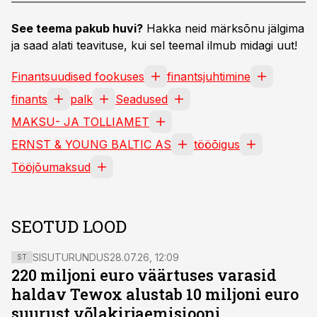
See teema pakub huvi?
Hakka neid märksõnu jälgima
ja saad alati teavituse, kui sel teemal ilmub midagi uut!
Finantsuudised fookuses
finantsjuhtimine
finants
palk
Seadused
MAKSU- JA TOLLIAMET
ERNST & YOUNG BALTIC AS
tööõigus
Tööjõumaksud
SEOTUD LOOD
SISUTURUNDUS
28.07.26, 12:09
ST
220 miljoni euro väärtuses varasid
haldav Tewox alustab 10 miljoni euro
suurust võlakirjaemisiooni