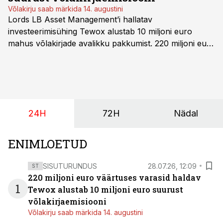
Võlakirju saab märkida 14. augustini
Lords LB Asset Management’i hallatav
investeerimisühing Tewox alustab 10 miljoni euro
mahus võlakirjade avalikku pakkumist. 220 miljoni euro
suurust kaubanduskinnisvara portfelli haldav äriühing
pakub Baltimaade investoritele 8% aastatootlust
(intressi), võlakirjade märkimine kestab kuni 14.
augustini.
24H
72H
Nädal
ENIMLOETUD
SISUTURUNDUS
28.07.26, 12:09
ST
220 miljoni euro väärtuses varasid haldav
1
Tewox alustab 10 miljoni euro suurust
võlakirjaemisiooni
Võlakirju saab märkida 14. augustini