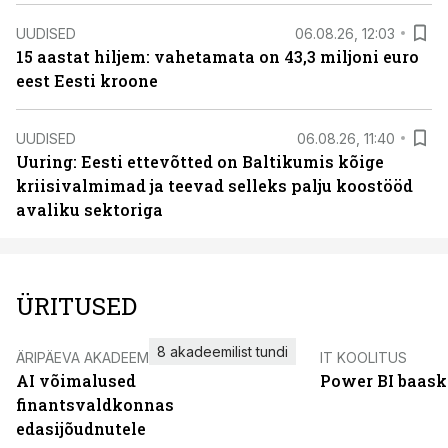
UUDISED
06.08.26, 12:03
15 aastat hiljem: vahetamata on 43,3 miljoni euro
eest Eesti kroone
UUDISED
06.08.26, 11:40
Uuring: Eesti ettevõtted on Baltikumis kõige
kriisivalmimad ja teevad selleks palju koostööd
avaliku sektoriga
ÜRITUSED
8 akadeemilist tundi
ÄRIPÄEVA AKADEEMIA
IT KOOLITUS
AI võimalused
Power BI baask
finantsvaldkonnas
edasijõudnutele