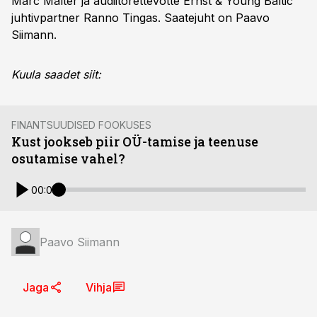
Marc Mälter ja audiitorettevõtte Ernst & Young Baltic
juhtivpartner Ranno Tingas. Saatejuht on Paavo
Siimann.
Kuula saadet siit:
FINANTSUUDISED FOOKUSES
Kust jookseb piir OÜ-tamise ja teenuse
osutamise vahel?
00:00
Paavo Siimann
Jaga
Vihja