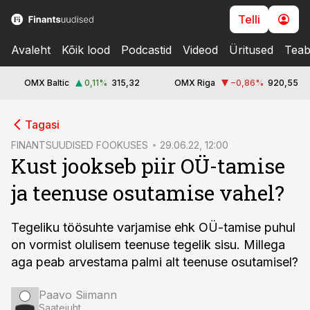
Telli
Avaleht
Kõik lood
Podcastid
Videod
Üritused
Teab
OMX Baltic
0,11
%
315,32
OMX Riga
−0,86
%
920,55
cebook
cebook
Tagasi
Twitter)
Twitter)
FINANTSUUDISED FOOKUSES
29.06.22, 12:00
Kust jookseb piir OÜ-tamise
kedIn
kedIn
ja teenuse osutamise vahel?
ail
ail
k
k
Tegeliku töösuhte varjamise ehk OÜ-tamise puhul
on vormist olulisem teenuse tegelik sisu. Millega
aga peab arvestama palmi alt teenuse osutamisel?
Paavo Siimann
Saatejuht