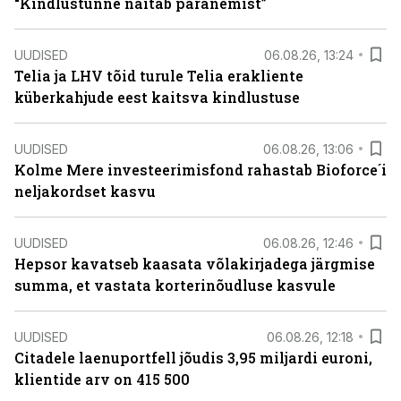
“Kindlustunne näitab paranemist”
UUDISED
06.08.26, 13:24
Telia ja LHV tõid turule Telia erakliente
küberkahjude eest kaitsva kindlustuse
UUDISED
06.08.26, 13:06
Kolme Mere investeerimisfond rahastab Bioforce´i
neljakordset kasvu
UUDISED
06.08.26, 12:46
Hepsor kavatseb kaasata võlakirjadega järgmise
summa, et vastata korterinõudluse kasvule
UUDISED
06.08.26, 12:18
Citadele laenuportfell jõudis 3,95 miljardi euroni,
klientide arv on 415 500