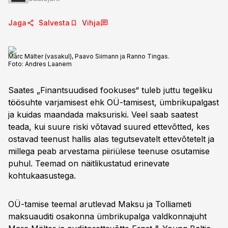
Jaga
Salvesta
Vihja
Marc Mälter (vasakul), Paavo Siimann ja Ranno Tingas.
Foto:
Andres Laanem
Saates „Finantsuudised fookuses“ tuleb juttu tegeliku
töösuhte varjamisest ehk OÜ-tamisest, ümbrikupalgast
ja kuidas maandada maksuriski. Veel saab saatest
teada, kui suure riski võtavad suured ettevõtted, kes
ostavad teenust hallis alas tegutsevatelt ettevõtetelt ja
millega peab arvestama piiriülese teenuse osutamise
puhul. Teemad on näitlikustatud erinevate
kohtukaasustega.
OÜ-tamise teemal arutlevad Maksu ja Tolliameti
maksuauditi osakonna ümbrikupalga valdkonnajuht