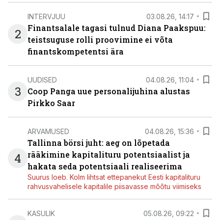
INTERVJUU
03.08.26, 14:17
Finantsalale tagasi tulnud Diana Paakspuu:
2
teistsuguse rolli proovimine ei võta
finantskompetentsi ära
UUDISED
04.08.26, 11:04
3
Coop Panga uue personalijuhina alustas
Pirkko Saar
ARVAMUSED
04.08.26, 15:36
Tallinna börsi juht: aeg on lõpetada
rääkimine kapitalituru potentsiaalist ja
4
hakata seda potentsiaali realiseerima
Suurus loeb. Kolm lihtsat ettepanekut Eesti kapitalituru
rahvusvahelisele kapitalile piisavasse mõõtu viimiseks
KASULIK
05.08.26, 09:22