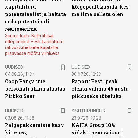
kapitalituru
kõigepealt küsida, kes
potentsiaalist ja hakata
ma ilma selleta olen
seda potentsiaali
realiseerima
Suurus loeb. Kolm lihtsat
ettepanekut Eesti kapitalituru
rahvusvahelisele kapitalile
piisavasse mõõtu viimiseks
UUDISED
UUDISED
04.08.26, 11:04
30.07.26, 12:30
Coop Panga uue
Raport: Eesti peab
personalijuhina alustas
olema valmis 45 aasta
Pirkko Saar
pikkuseks tööeluks
ST
UUDISED
SISUTURUNDUS
03.08.26, 11:38
23.07.26, 10:28
Palgapakkumiste kasv
KAITA Group 10%
kiirenes,
võlakirjaemissiooni