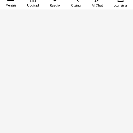
Menüü
Uudised
Raadio
Otsing
AI Chat
Logi sisse
Vana-Lõuna 39/1, 19094 Tallinn
(+372) 667 0111
finantsuudised@finantsuudised.ee
Telli
Reklaam
Firmast
Sisu kasutamisõigused
Ajakirjaniku
eetikakoodeks
Üldtingimused
Privaatsustingimused
Küpsiste poliitika
KKK
Eesti Meediaettevõtete
Eelistuste haldamine