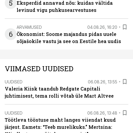
5
Eksperdid annavad nõu: kuidas vältida
levinud vigu puhkusearvestuses
ARVAMUSED
04.08.26, 16:20
6
Ökonomist: Soome majandus pidas uuele
sõjašokile vastu ja see on Eestile hea uudis
VIIMASED UUDISED
UUDISED
06.08.26, 13:55
Valeria Kiisk taandub Redgate Capitali
juhtimisest, tema rolli võtab üle Mart Altvee
UUDISED
06.08.26, 13:48
Töötleva tööstuse maht langes viiendat kuud
järjest. Eamets: “Teeb murelikuks.” Mertsina: