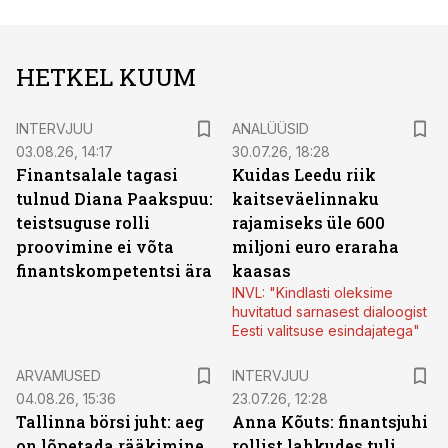
HETKEL KUUM
INTERVJUU
ANALÜÜSID
03.08.26, 14:17
30.07.26, 18:28
Finantsalale tagasi
Kuidas Leedu riik
tulnud Diana Paakspuu:
kaitseväelinnaku
teistsuguse rolli
rajamiseks üle 600
proovimine ei võta
miljoni euro eraraha
finantskompetentsi ära
kaasas
INVL: "Kindlasti oleksime
huvitatud sarnasest dialoogist
Eesti valitsuse esindajatega"
ARVAMUSED
INTERVJUU
04.08.26, 15:36
23.07.26, 12:28
Tallinna börsi juht: aeg
Anna Kõuts: finantsjuhi
on lõpetada rääkimine
rollist lahkudes tuli