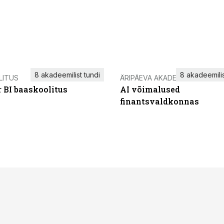
8 akadeemilist tundi
8 akadeemilis
LITUS
ÄRIPÄEVA AKADEEMIA
 BI baaskoolitus
AI võimalused
finantsvaldkonnas