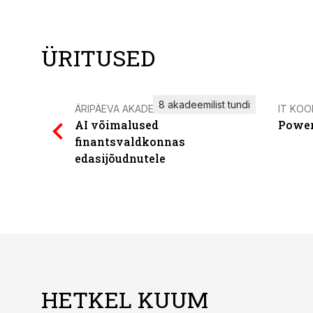
ÜRITUSED
8 akadeemilist tundi
ÄRIPÄEVA AKADEEMIA
IT KOO
AI võimalused
Power
finantsvaldkonnas
edasijõudnutele
HETKEL KUUM