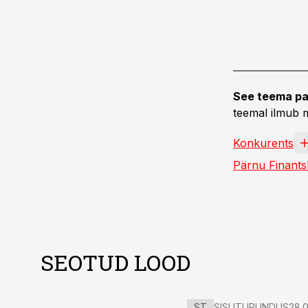
See teema pa
teemal ilmub m
Konkurents
Pärnu Finant
SEOTUD LOOD
ST
SISUTURUNDUS
28.0