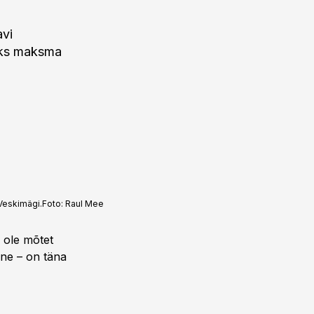
avi
liks maksma
Veskimägi.
Foto:
Raul Mee
 ole mõtet
ine – on täna