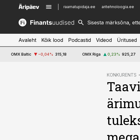
raamatupidaja.ee
aritehnoloogia.ee
kinnisvarauudised.ee
imelineajalugu.ee
logistikauudised.ee
imelineteadus.ee
Avaleht
Kõik lood
Podcastid
Videod
Üritused
OMX Baltic
−0,04
%
315,18
OMX Riga
0,23
%
925,27
cebook
KONKURENTS
Taavi
Twitter)
kedIn
ärimu
ail
tulek
k
megat