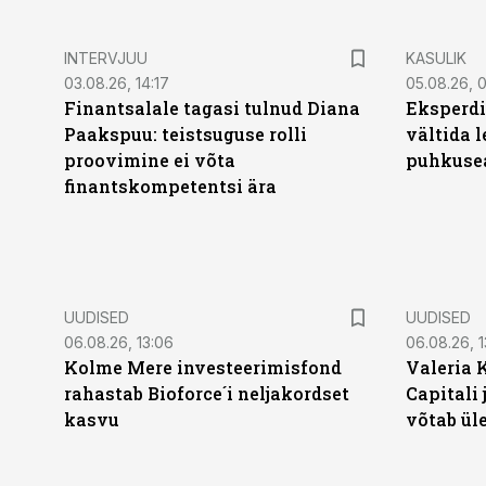
INTERVJUU
KASULIK
03.08.26, 14:17
05.08.26, 
Finantsalale tagasi tulnud Diana
Eksperdi
Paakspuu: teistsuguse rolli
vältida 
proovimine ei võta
puhkuse
finantskompetentsi ära
UUDISED
UUDISED
06.08.26, 13:06
06.08.26, 1
Kolme Mere investeerimisfond
Valeria 
rahastab Bioforce´i neljakordset
Capitali 
kasvu
võtab ül