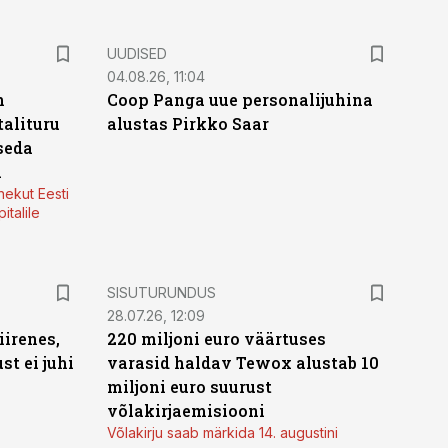
UUDISED
04.08.26, 11:04
n
Coop Panga uue personalijuhina
alituru
alustas Pirkko Saar
seda
a
nekut Eesti
italile
ST
SISUTURUNDUS
28.07.26, 12:09
irenes,
220 miljoni euro väärtuses
t ei juhi
varasid haldav Tewox alustab 10
miljoni euro suurust
võlakirjaemisiooni
Võlakirju saab märkida 14. augustini