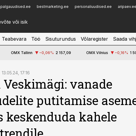
palgauudised.ee
bestmarketing.ee
personaliuudised.ee
aripaev.e
Infopank
Radar
Teabevara
Töö
Sisuturundus
Võlaregister
Saada vih
OMX Tallinn
−0,06
%
2 157,09
OMX Vilnius
−0,16
%
1 5
13.05.24, 17:16
 Veskimägi: vanade
delite putitamise aseme
s keskenduda kahele
rendile