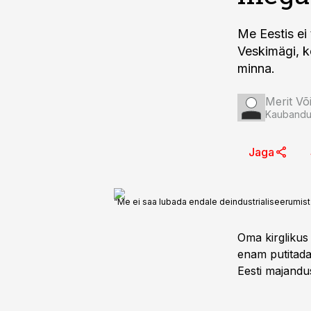
Me Eestis ei 
Veskimägi, k
minna.
Merit Võ
Kaubandus
Jaga
“Me ei saa lubada endale deindustrialiseerumis
Oma kirglikus
enam putitada
Eesti majandu