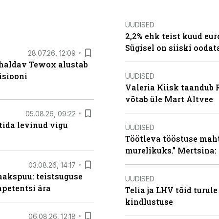
UUDISED
2,2% ehk teist kuud eu
Sügisel on siiski oodat
28.07.26, 12:09
 haldav Tewox alustab
isiooni
UUDISED
Valeria Kiisk taandub R
võtab üle Mart Altvee
05.08.26, 09:22
tida levinud vigu
UUDISED
Töötleva tööstuse maht 
murelikuks.” Mertsina:
03.08.26, 14:17
aakspuu: teistsuguse
UUDISED
mpetentsi ära
Telia ja LHV tõid turul
kindlustuse
06.08.26, 12:18