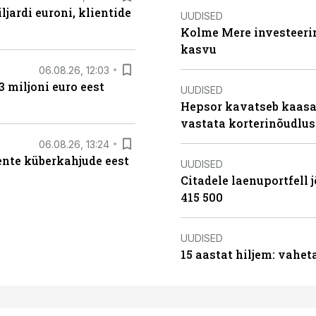
ljardi euroni, klientide
UUDISED
Kolme Mere investeerim
kasvu
06.08.26, 12:03
3 miljoni euro eest
UUDISED
Hepsor kavatseb kaasa
vastata korterinõudlus
06.08.26, 13:24
iente küberkahjude eest
UUDISED
Citadele laenuportfell j
415 500
UUDISED
15 aastat hiljem: vahet