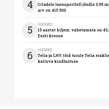
4
Citadele laenuportfell jõudis 3,95 mi
arv on 415 500
UUDISED
5
15 aastat hiljem: vahetamata on 43,
Eesti kroone
UUDISED
6
Telia ja LHV tõid turule Telia erakl
kaitsva kindlustuse