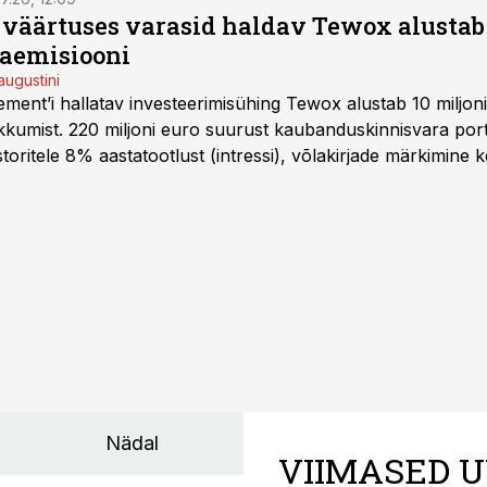
o väärtuses varasid haldav Tewox alustab 
jaemisiooni
augustini
ent’i hallatav investeerimisühing Tewox alustab 10 miljo
kkumist. 220 miljoni euro suurust kaubanduskinnisvara portf
oritele 8% aastatootlust (intressi), võlakirjade märkimine k
Nädal
VIIMASED U