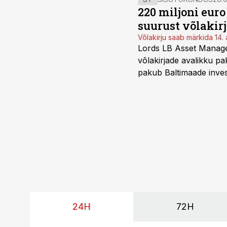
220 miljoni eur
suurust võlakir
Võlakirju saab märkida 14. 
Lords LB Asset Managem
võlakirjade avalikku pa
pakub Baltimaade invest
augustini.
24H
72H