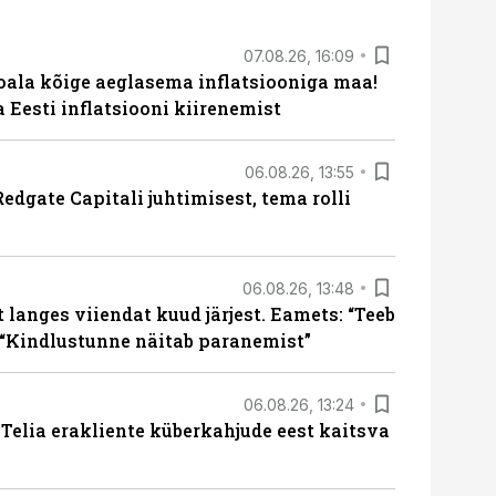
07.08.26, 16:09
roala kõige aeglasema inflatsiooniga maa!
a Eesti inflatsiooni kiirenemist
06.08.26, 13:55
edgate Capitali juhtimisest, tema rolli
06.08.26, 13:48
langes viiendat kuud järjest. Eamets: “Teeb
 “Kindlustunne näitab paranemist”
06.08.26, 13:24
e Telia erakliente küberkahjude eest kaitsva