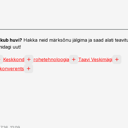
kub huvi?
Hakka neid märksõnu jälgima ja saad alati teavitu
idagi uut!
Keskkond
rohetehnoloogia
Taavi Veskimägi
skonverents
7.26, 12:09