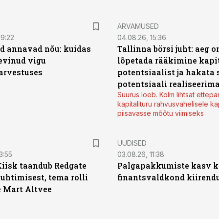
ARVAMUSED
09:22
04.08.26, 15:36
d annavad nõu: kuidas
Tallinna börsi juht: aeg o
levinud vigu
lõpetada rääkimine kapit
arvestuses
potentsiaalist ja hakata 
potentsiaali realiseerim
Suurus loeb. Kolm lihtsat ettepa
kapitalituru rahvusvahelisele kap
piisavasse mõõtu viimiseks
UUDISED
3:55
03.08.26, 11:38
Kiisk taandub Redgate
Palgapakkumiste kasv ki
juhtimisest, tema rolli
finantsvaldkond kiirendus
e Mart Altvee