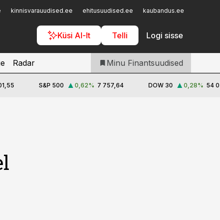
Iseteenindus
e
kinnisvarauudised.ee
ehitusuudised.ee
kaubandus.ee
toostusu
Telli Finantsuudised
Küsi AI-lt
Telli
Logi sisse
je
Radar
Minu Finantsuudised
01,55
S&P 500
0,62
%
7 757,64
DOW 30
0,28
%
54 0
l