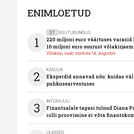
ENIMLOETUD
ST
SISUTURUNDUS
1
220 miljoni euro väärtuses varasid
10 miljoni euro suurust võlakirjaem
Võlakirju saab märkida 14. augustini
KASULIK
2
Eksperdid annavad nõu: kuidas väl
puhkusearvestuses
INTERVJUU
3
Finantsalale tagasi tulnud Diana P
rolli proovimine ei võta finantsko
UUDISED