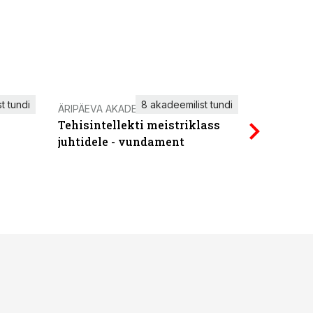
t tundi
8 akadeemilist tundi
ÄRIPÄEVA AKADEEMIA
IT KOOLIT
Tehisintellekti meistriklass
Power Qu
juhtidele - vundament