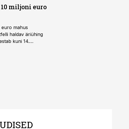
10 miljoni euro
ni euro mahus
elli haldav äriühing
estab kuni 14.
UDISED