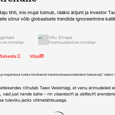
taju tihti, mis mujal toimub, rääkis ärijuht ja investor Ta
elle sõnul võib globaalsete trendide ignoreerimine kal
igemast
Villu Zirnask
.ee toimetaja
Finantsuudised.ee toimetaja
Salvesta
Vihja
t ja majanduse kokku tõmbamist keskkonnaeesmärkidest tulenevalt,” rääkis 
 ettekandes rõhutab Taavi Veskimägi, et vanu ärimudeleid ei
, vaid just nende kahe – nn
cleantech
’i ja
deftech
’i arendam
se tuleviku jaoks võtmetähtsusega.