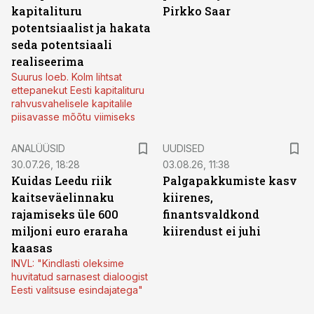
kapitalituru
Pirkko Saar
potentsiaalist ja hakata
seda potentsiaali
realiseerima
Suurus loeb. Kolm lihtsat
ettepanekut Eesti kapitalituru
rahvusvahelisele kapitalile
piisavasse mõõtu viimiseks
ANALÜÜSID
UUDISED
30.07.26, 18:28
03.08.26, 11:38
Kuidas Leedu riik
Palgapakkumiste kasv
kaitseväelinnaku
kiirenes,
rajamiseks üle 600
finantsvaldkond
miljoni euro eraraha
kiirendust ei juhi
kaasas
INVL: "Kindlasti oleksime
huvitatud sarnasest dialoogist
Eesti valitsuse esindajatega"
ST