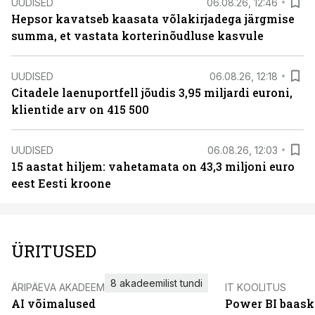
UUDISED
06.08.26, 12:46
Hepsor kavatseb kaasata võlakirjadega järgmise
summa, et vastata korterinõudluse kasvule
UUDISED
06.08.26, 12:18
Citadele laenuportfell jõudis 3,95 miljardi euroni,
klientide arv on 415 500
UUDISED
06.08.26, 12:03
15 aastat hiljem: vahetamata on 43,3 miljoni euro
eest Eesti kroone
ÜRITUSED
8 akadeemilist tundi
ÄRIPÄEVA AKADEEMIA
IT KOOLITUS
AI võimalused
Power BI baask