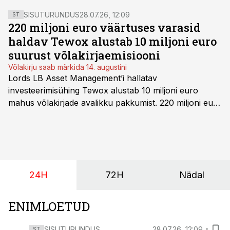
SISUTURUNDUS
28.07.26, 12:09
ST
220 miljoni euro väärtuses varasid
haldav Tewox alustab 10 miljoni euro
suurust võlakirjaemisiooni
Võlakirju saab märkida 14. augustini
Lords LB Asset Management’i hallatav
investeerimisühing Tewox alustab 10 miljoni euro
mahus võlakirjade avalikku pakkumist. 220 miljoni euro
suurust kaubanduskinnisvara portfelli haldav äriühing
pakub Baltimaade investoritele 8% aastatootlust
(intressi), võlakirjade märkimine kestab kuni 14.
augustini.
24H
72H
Nädal
ENIMLOETUD
SISUTURUNDUS
28.07.26, 12:09
ST