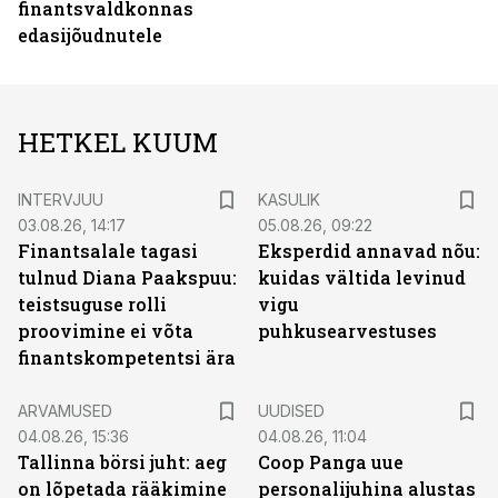
finantsvaldkonnas
edasijõudnutele
HETKEL KUUM
INTERVJUU
KASULIK
03.08.26, 14:17
05.08.26, 09:22
Finantsalale tagasi
Eksperdid annavad nõu:
tulnud Diana Paakspuu:
kuidas vältida levinud
teistsuguse rolli
vigu
proovimine ei võta
puhkusearvestuses
finantskompetentsi ära
ARVAMUSED
UUDISED
04.08.26, 15:36
04.08.26, 11:04
Tallinna börsi juht: aeg
Coop Panga uue
on lõpetada rääkimine
personalijuhina alustas