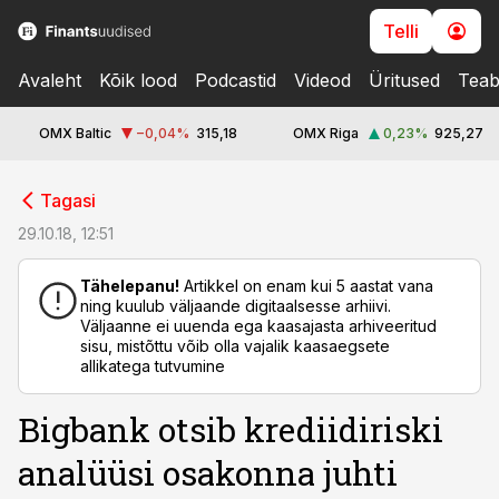
Telli
Avaleht
Kõik lood
Podcastid
Videod
Üritused
Teab
OMX Baltic
−0,04
%
315,18
OMX Riga
0,23
%
925,27
cebook
cebook
Tagasi
Twitter)
Twitter)
29.10.18, 12:51
kedIn
kedIn
Tähelepanu!
Artikkel on enam kui 5 aastat vana
ning kuulub väljaande digitaalsesse arhiivi.
ail
ail
Väljaanne ei uuenda ega kaasajasta arhiveeritud
sisu, mistõttu võib olla vajalik kaasaegsete
k
k
allikatega tutvumine
Bigbank otsib krediidiriski
analüüsi osakonna juhti