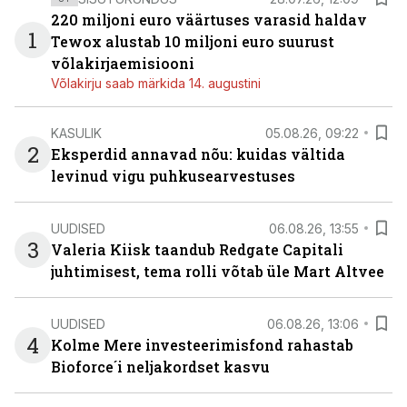
220 miljoni euro väärtuses varasid haldav
1
Tewox alustab 10 miljoni euro suurust
võlakirjaemisiooni
Võlakirju saab märkida 14. augustini
KASULIK
05.08.26, 09:22
2
Eksperdid annavad nõu: kuidas vältida
levinud vigu puhkusearvestuses
UUDISED
06.08.26, 13:55
3
Valeria Kiisk taandub Redgate Capitali
juhtimisest, tema rolli võtab üle Mart Altvee
UUDISED
06.08.26, 13:06
4
Kolme Mere investeerimisfond rahastab
Bioforce´i neljakordset kasvu