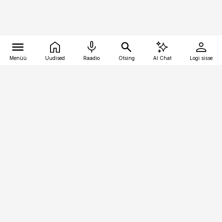
Menüü
Uudised
Raadio
Otsing
AI Chat
Logi sisse
Vana-Lõuna 39/1, 19094 Tallinn
(+372) 667 0111
finantsuudised@finantsuudised.ee
Telli
Reklaam
Firmast