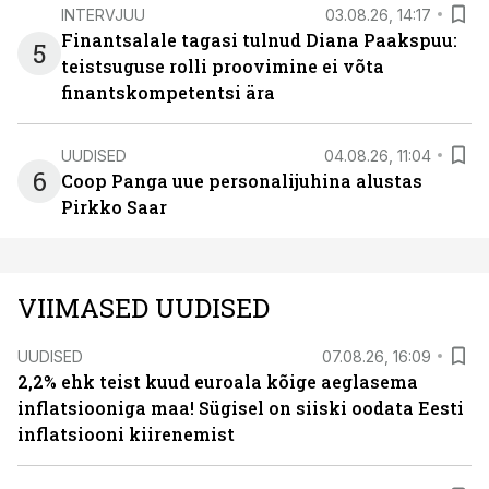
INTERVJUU
03.08.26, 14:17
Finantsalale tagasi tulnud Diana Paakspuu:
5
teistsuguse rolli proovimine ei võta
finantskompetentsi ära
UUDISED
04.08.26, 11:04
6
Coop Panga uue personalijuhina alustas
Pirkko Saar
VIIMASED UUDISED
UUDISED
07.08.26, 16:09
2,2% ehk teist kuud euroala kõige aeglasema
inflatsiooniga maa! Sügisel on siiski oodata Eesti
inflatsiooni kiirenemist