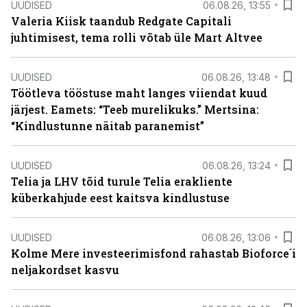
UUDISED
06.08.26, 13:55
Valeria Kiisk taandub Redgate Capitali
juhtimisest, tema rolli võtab üle Mart Altvee
UUDISED
06.08.26, 13:48
Töötleva tööstuse maht langes viiendat kuud
järjest. Eamets: “Teeb murelikuks.” Mertsina:
“Kindlustunne näitab paranemist”
UUDISED
06.08.26, 13:24
Telia ja LHV tõid turule Telia erakliente
küberkahjude eest kaitsva kindlustuse
UUDISED
06.08.26, 13:06
Kolme Mere investeerimisfond rahastab Bioforce´i
neljakordset kasvu