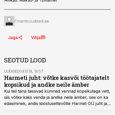
Allikas: Maksu- ja Tolliamet
Finantsuudised.ee
Jaga
Vihja
SEOTUD LOOD
UUDISED
04.10.18, 18:57
Harmeti juht: võtke kasvõi töötajatelt
kopsikud ja andke neile ämber
Kui teil täna tassivad kümned vennad kopsikutega vett,
siis võtke kaks venda ja andke neile ämber, see on ka
edasiminek, andis tööstusettevõtte Harmet OÜ juht ja
üks omanikke Toomas Kalev ettevõtjatele nõu