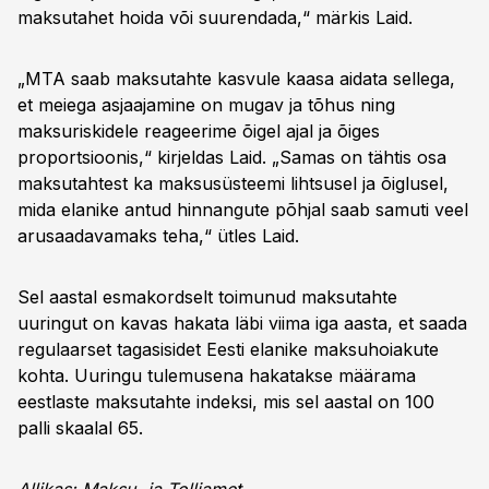
maksutahet hoida või suurendada,“ märkis Laid.
„MTA saab maksutahte kasvule kaasa aidata sellega,
et meiega asjaajamine on mugav ja tõhus ning
maksuriskidele reageerime õigel ajal ja õiges
proportsioonis,“ kirjeldas Laid. „Samas on tähtis osa
maksutahtest ka maksusüsteemi lihtsusel ja õiglusel,
mida elanike antud hinnangute põhjal saab samuti veel
arusaadavamaks teha,“ ütles Laid.
Sel aastal esmakordselt toimunud maksutahte
uuringut on kavas hakata läbi viima iga aasta, et saada
regulaarset tagasisidet Eesti elanike maksuhoiakute
kohta. Uuringu tulemusena hakatakse määrama
eestlaste maksutahte indeksi, mis sel aastal on 100
palli skaalal 65.