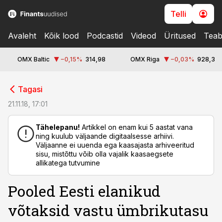
Telli
Avaleht
Kõik lood
Podcastid
Videod
Üritused
Teab
OMX Baltic
−0,15
%
314,98
OMX Riga
−0,03
%
928,3
cebook
cebook
Tagasi
Twitter)
Twitter)
21.11.18, 17:01
kedIn
kedIn
Tähelepanu!
Artikkel on enam kui 5 aastat vana
ning kuulub väljaande digitaalsesse arhiivi.
ail
ail
Väljaanne ei uuenda ega kaasajasta arhiveeritud
sisu, mistõttu võib olla vajalik kaasaegsete
k
k
allikatega tutvumine
Pooled Eesti elanikud
võtaksid vastu ümbrikutasu