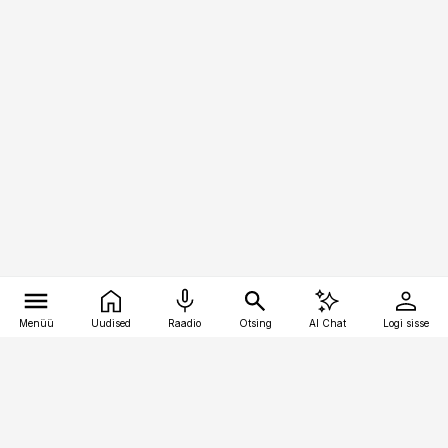
Menüü
Uudised
Raadio
Otsing
AI Chat
Logi sisse