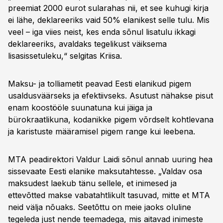
preemiat 2000 eurot sularahas nii, et see kuhugi kirja
ei lähe, deklareeriks vaid 50% elanikest selle tulu. Mis
veel – iga viies neist, kes enda sõnul lisatulu ikkagi
deklareeriks, avaldaks tegelikust väiksema
lisasissetuleku,“ selgitas Kriisa.
Maksu- ja tolliametit peavad Eesti elanikud pigem
usaldusväärseks ja efektiivseks. Asutust nähakse pisut
enam koostööle suunatuna kui jäiga ja
bürokraatlikuna, kodanikke pigem võrdselt kohtlevana
ja karistuste määramisel pigem range kui leebena.
MTA peadirektori Valdur Laidi sõnul annab uuring hea
sissevaate Eesti elanike maksutahtesse. „Valdav osa
maksudest laekub tänu sellele, et inimesed ja
ettevõtted makse vabatahtlikult tasuvad, mitte et MTA
neid välja nõuaks. Seetõttu on meie jaoks oluline
tegeleda just nende teemadega, mis aitavad inimeste