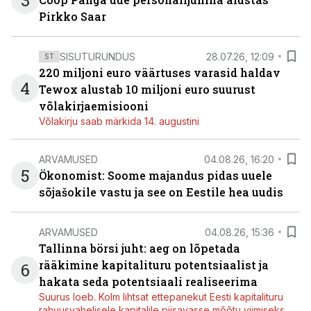
3
Pirkko Saar
SISUTURUNDUS
28.07.26, 12:09
ST
220 miljoni euro väärtuses varasid haldav
4
Tewox alustab 10 miljoni euro suurust
võlakirjaemisiooni
Võlakirju saab märkida 14. augustini
ARVAMUSED
04.08.26, 16:20
5
Ökonomist: Soome majandus pidas uuele
sõjašokile vastu ja see on Eestile hea uudis
ARVAMUSED
04.08.26, 15:36
Tallinna börsi juht: aeg on lõpetada
rääkimine kapitalituru potentsiaalist ja
6
hakata seda potentsiaali realiseerima
Suurus loeb. Kolm lihtsat ettepanekut Eesti kapitalituru
rahvusvahelisele kapitalile piisavasse mõõtu viimiseks