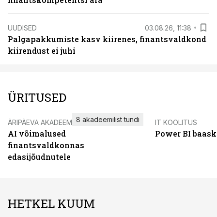
UUDISED
03.08.26, 11:38
Palgapakkumiste kasv kiirenes, finantsvaldkond
kiirendust ei juhi
ÜRITUSED
8 akadeemilist tundi
ÄRIPÄEVA AKADEEMIA
IT KOOLITUS
AI võimalused
Power BI baask
finantsvaldkonnas
edasijõudnutele
HETKEL KUUM