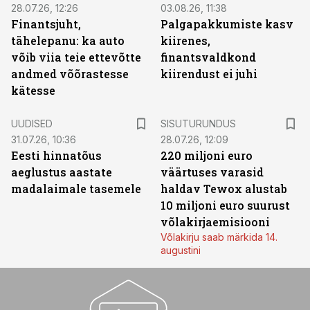
28.07.26, 12:26
03.08.26, 11:38
Finantsjuht,
Palgapakkumiste kasv
tähelepanu: ka auto
kiirenes,
võib viia teie ettevõtte
finantsvaldkond
andmed võõrastesse
kiirendust ei juhi
kätesse
ST
UUDISED
SISUTURUNDUS
31.07.26, 10:36
28.07.26, 12:09
Eesti hinnatõus
220 miljoni euro
aeglustus aastate
väärtuses varasid
madalaimale tasemele
haldav Tewox alustab
10 miljoni euro suurust
võlakirjaemisiooni
Võlakirju saab märkida 14.
augustini