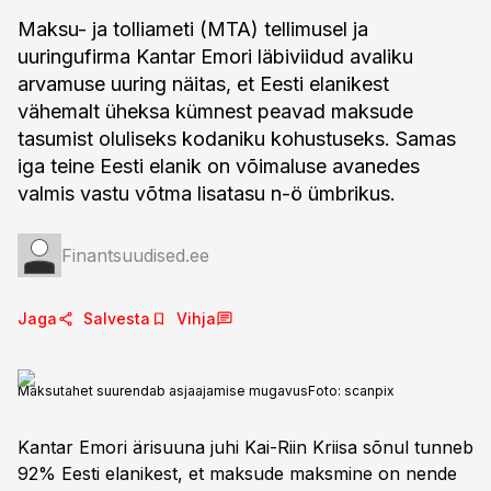
Maksu- ja tolliameti (MTA) tellimusel ja
uuringufirma Kantar Emori läbiviidud avaliku
arvamuse uuring näitas, et Eesti elanikest
vähemalt üheksa kümnest peavad maksude
tasumist oluliseks kodaniku kohustuseks. Samas
iga teine Eesti elanik on võimaluse avanedes
valmis vastu võtma lisatasu n-ö ümbrikus.
Finantsuudised.ee
Jaga
Salvesta
Vihja
Maksutahet suurendab asjaajamise mugavus
Foto:
scanpix
Kantar Emori ärisuuna juhi Kai-Riin Kriisa sõnul tunneb
92% Eesti elanikest, et maksude maksmine on nende