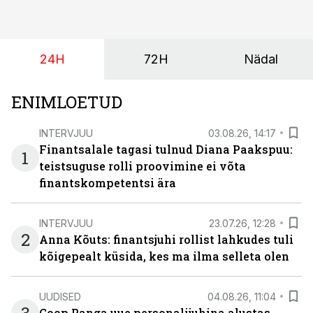
(intressi), võlakirjade märkimine kestab kuni 14.
augustini.
24H
72H
Nädal
ENIMLOETUD
INTERVJUU
03.08.26, 14:17
Finantsalale tagasi tulnud Diana Paakspuu:
1
teistsuguse rolli proovimine ei võta
finantskompetentsi ära
INTERVJUU
23.07.26, 12:28
2
Anna Kõuts: finantsjuhi rollist lahkudes tuli
kõigepealt küsida, kes ma ilma selleta olen
UUDISED
04.08.26, 11:04
Coop Panga uue personalijuhina alustas