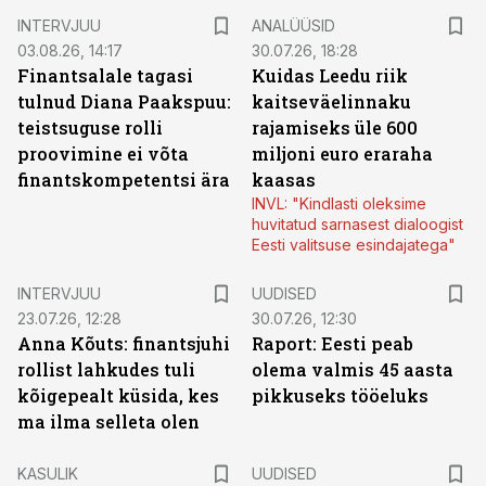
INTERVJUU
ANALÜÜSID
03.08.26, 14:17
30.07.26, 18:28
Finantsalale tagasi
Kuidas Leedu riik
tulnud Diana Paakspuu:
kaitseväelinnaku
teistsuguse rolli
rajamiseks üle 600
proovimine ei võta
miljoni euro eraraha
finantskompetentsi ära
kaasas
INVL: "Kindlasti oleksime
huvitatud sarnasest dialoogist
Eesti valitsuse esindajatega"
INTERVJUU
UUDISED
23.07.26, 12:28
30.07.26, 12:30
Anna Kõuts: finantsjuhi
Raport: Eesti peab
rollist lahkudes tuli
olema valmis 45 aasta
kõigepealt küsida, kes
pikkuseks tööeluks
ma ilma selleta olen
KASULIK
UUDISED