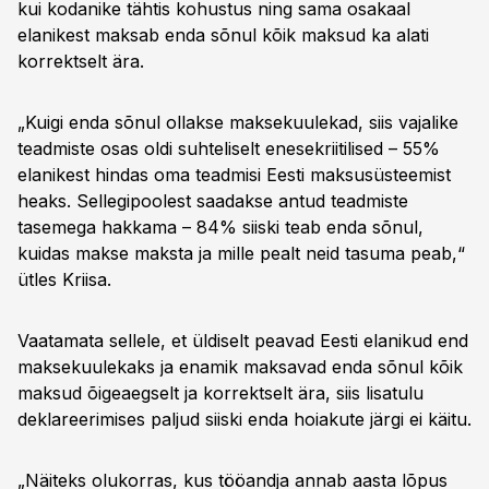
kui kodanike tähtis kohustus ning sama osakaal
elanikest maksab enda sõnul kõik maksud ka alati
korrektselt ära.
„Kuigi enda sõnul ollakse maksekuulekad, siis vajalike
teadmiste osas oldi suhteliselt enesekriitilised – 55%
elanikest hindas oma teadmisi Eesti maksusüsteemist
heaks. Sellegipoolest saadakse antud teadmiste
tasemega hakkama – 84% siiski teab enda sõnul,
kuidas makse maksta ja mille pealt neid tasuma peab,“
ütles Kriisa.
Vaatamata sellele, et üldiselt peavad Eesti elanikud end
maksekuulekaks ja enamik maksavad enda sõnul kõik
maksud õigeaegselt ja korrektselt ära, siis lisatulu
deklareerimises paljud siiski enda hoiakute järgi ei käitu.
„Näiteks olukorras, kus tööandja annab aasta lõpus