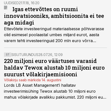
konverentsil Äriplaan 2019.
UUDISED
21.11.18, 16:20
Igas ettevõttes on ruumi
innovatsiooniks, ambitsioonita ei tee
aga midagi
Ettevõtete investeeringud materiaalsesse põhivarasse
olid esimesel poolaastal umbes miljard eurot, aasta
varem tehti investeeringuid 200 mln euro võrra
rohkem. Majandus on samal ajal aga kasvanud päris
kiiresti ja see paneb tahes-tahtmata mõtlema, et head
SISUTURUNDUS
28.07.26, 12:09
ST
aega ei ole piisavalt hästi ära kasutatud.
220 miljoni euro väärtuses varasid
haldav Tewox alustab 10 miljoni euro
suurust võlakirjaemisiooni
Võlakirju saab märkida 14. augustini
Lords LB Asset Management’i hallatav
investeerimisühing Tewox alustab 10 miljoni euro
mahus võlakirjade avalikku pakkumist. 220 miljoni euro
suurust kaubanduskinnisvara portfelli haldav äriühing
pakub Baltimaade investoritele 8% aastatootlust