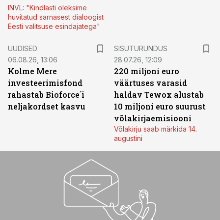
INVL: "Kindlasti oleksime
huvitatud sarnasest dialoogist
Eesti valitsuse esindajatega"
ST
UUDISED
SISUTURUNDUS
06.08.26, 13:06
28.07.26, 12:09
Kolme Mere
220 miljoni euro
investeerimisfond
väärtuses varasid
rahastab Bioforce´i
haldav Tewox alustab
neljakordset kasvu
10 miljoni euro suurust
võlakirjaemisiooni
Võlakirju saab märkida 14.
augustini