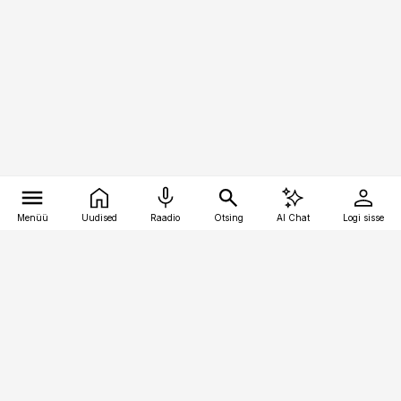
Menüü
Uudised
Raadio
Otsing
AI Chat
Logi sisse
Vana-Lõuna 39/1, 19094 Tallinn
(+372) 667 0111
finantsuudised@finantsuudised.ee