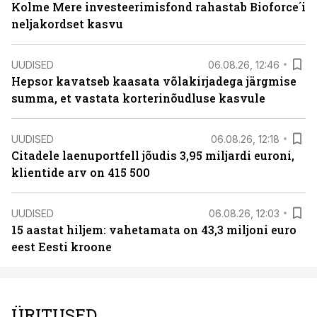
Kolme Mere investeerimisfond rahastab Bioforce´i
neljakordset kasvu
UUDISED
06.08.26, 12:46
Hepsor kavatseb kaasata võlakirjadega järgmise
summa, et vastata korterinõudluse kasvule
UUDISED
06.08.26, 12:18
Citadele laenuportfell jõudis 3,95 miljardi euroni,
klientide arv on 415 500
UUDISED
06.08.26, 12:03
15 aastat hiljem: vahetamata on 43,3 miljoni euro
eest Eesti kroone
ÜRITUSED