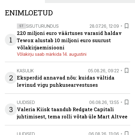
ENIMLOETUD
SISUTURUNDUS
28.07.26, 12:09
ST
220 miljoni euro väärtuses varasid haldav
1
Tewox alustab 10 miljoni euro suurust
võlakirjaemisiooni
Võlakirju saab märkida 14. augustini
KASULIK
05.08.26, 09:22
2
Eksperdid annavad nõu: kuidas vältida
levinud vigu puhkusearvestuses
UUDISED
06.08.26, 13:55
3
Valeria Kiisk taandub Redgate Capitali
juhtimisest, tema rolli võtab üle Mart Altvee
UUDISED
06.08.26, 13:06