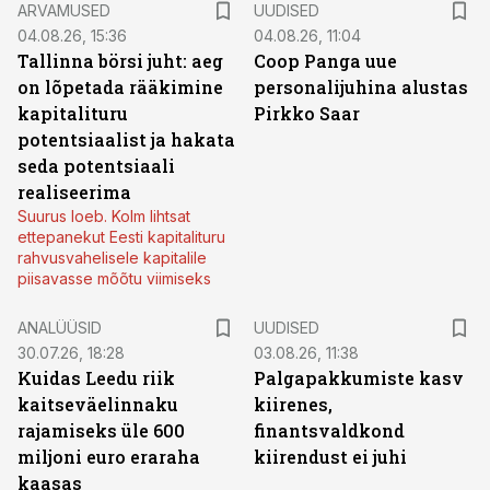
ARVAMUSED
UUDISED
04.08.26, 15:36
04.08.26, 11:04
Tallinna börsi juht: aeg
Coop Panga uue
on lõpetada rääkimine
personalijuhina alustas
kapitalituru
Pirkko Saar
potentsiaalist ja hakata
seda potentsiaali
realiseerima
Suurus loeb. Kolm lihtsat
ettepanekut Eesti kapitalituru
rahvusvahelisele kapitalile
piisavasse mõõtu viimiseks
ANALÜÜSID
UUDISED
30.07.26, 18:28
03.08.26, 11:38
Kuidas Leedu riik
Palgapakkumiste kasv
kaitseväelinnaku
kiirenes,
rajamiseks üle 600
finantsvaldkond
miljoni euro eraraha
kiirendust ei juhi
kaasas