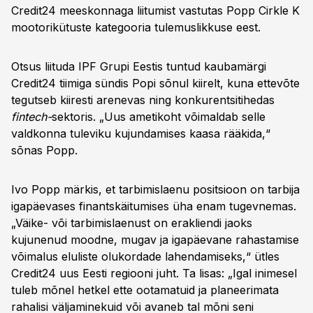
Credit24 meeskonnaga liitumist vastutas Popp Cirkle K
mootorikütuste kategooria tulemuslikkuse eest.
Otsus liituda IPF Grupi Eestis tuntud kaubamärgi
Credit24 tiimiga sündis Popi sõnul kiirelt, kuna ettevõte
tegutseb kiiresti arenevas ning konkurentsitihedas
fintech-
sektoris. „Uus ametikoht võimaldab selle
valdkonna tuleviku kujundamises kaasa rääkida,“
sõnas Popp.
Ivo Popp märkis, et tarbimislaenu positsioon on tarbija
igapäevases finantskäitumises üha enam tugevnemas.
„Väike- või tarbimislaenust on erakliendi jaoks
kujunenud moodne, mugav ja igapäevane rahastamise
võimalus eluliste olukordade lahendamiseks,“ ütles
Credit24 uus Eesti regiooni juht. Ta lisas: „Igal inimesel
tuleb mõnel hetkel ette ootamatuid ja planeerimata
rahalisi väljaminekuid või avaneb tal mõni seni