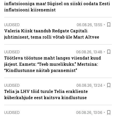
inflatsiooniga maa! Sügisel on siiski oodata Eesti
inflatsiooni kiirenemist
UUDISED
06.08.26, 13:55
Valeria Kiisk taandub Redgate Capitali
juhtimisest, tema rolli võtab üle Mart Altvee
UUDISED
06.08.26, 13:48
Töötleva tööstuse maht langes viiendat kuud
järjest. Eamets: “Teeb murelikuks.” Mertsina:
“Kindlustunne näitab paranemist”
UUDISED
06.08.26, 13:24
Telia ja LHV tõid turule Telia erakliente
küberkahjude eest kaitsva kindlustuse
UUDISED
06.08.26, 13:06