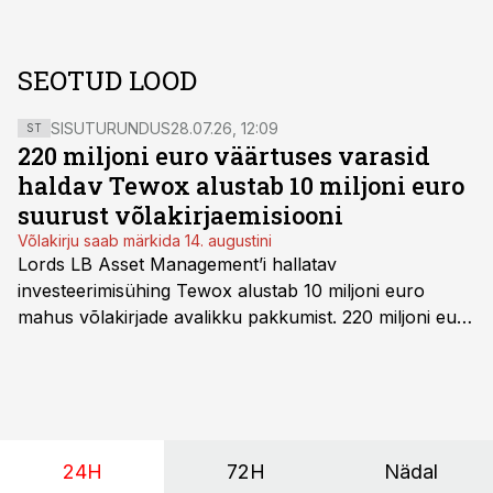
SEOTUD LOOD
SISUTURUNDUS
28.07.26, 12:09
ST
220 miljoni euro väärtuses varasid
haldav Tewox alustab 10 miljoni euro
suurust võlakirjaemisiooni
Võlakirju saab märkida 14. augustini
Lords LB Asset Management’i hallatav
investeerimisühing Tewox alustab 10 miljoni euro
mahus võlakirjade avalikku pakkumist. 220 miljoni euro
suurust kaubanduskinnisvara portfelli haldav äriühing
pakub Baltimaade investoritele 8% aastatootlust
(intressi), võlakirjade märkimine kestab kuni 14.
augustini.
24H
72H
Nädal