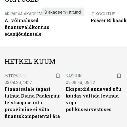
8 akadeemilist tundi
ÄRIPÄEVA AKADEEMIA
IT KOOLITUS
AI võimalused
Power BI baask
finantsvaldkonnas
edasijõudnutele
HETKEL KUUM
INTERVJUU
KASULIK
03.08.26, 14:17
05.08.26, 09:22
Finantsalale tagasi
Eksperdid annavad nõu:
tulnud Diana Paakspuu:
kuidas vältida levinud
teistsuguse rolli
vigu
proovimine ei võta
puhkusearvestuses
finantskompetentsi ära