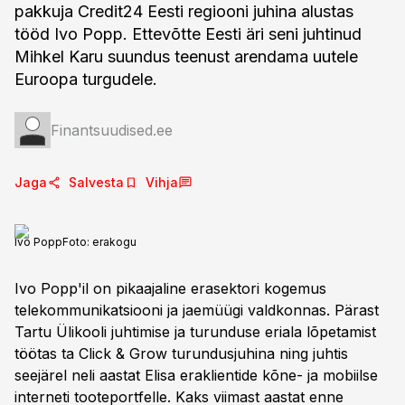
pakkuja Credit24 Eesti regiooni juhina alustas
tööd Ivo Popp. Ettevõtte Eesti äri seni juhtinud
Mihkel Karu suundus teenust arendama uutele
Euroopa turgudele.
Finantsuudised.ee
Jaga
Salvesta
Vihja
Ivo Popp
Foto:
erakogu
Ivo Popp'il on pikaajaline erasektori kogemus
telekommunikatsiooni ja jaemüügi valdkonnas. Pärast
Tartu Ülikooli juhtimise ja turunduse eriala lõpetamist
töötas ta Click & Grow turundusjuhina ning juhtis
seejärel neli aastat Elisa eraklientide kõne- ja mobiilse
interneti tooteportfelle. Kaks viimast aastat enne