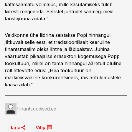
kättesaamatu võimalus, mille kasutamiseks tuleb
kiiresti reageerida. Sellistel juhtudel saamegi meie
taustajõuna aidata.“
Valdkonna ühe liidrina seistakse Popi hinnangul
jätkuvalt selle eest, et traditsiooniliselt keeruline
finantsmaailm oleks lihtne ja läbipaistev. Juhina
väärtustab pikaajalise erasektori kogemusega Popp
töökultuuri, millel on tema hinnangul ääretult oluline
roll ettevõtte edus: „Hea töökultuur on
märkimisväärne konkurentsieelis, mis äritulemustele
kaasa aitab.”
Finantsuudised.ee
Jaga
Vihja