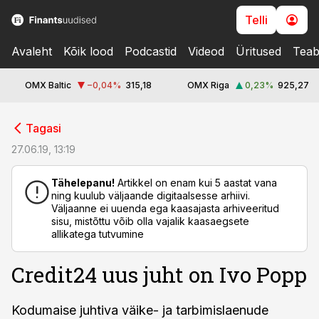
Telli
Avaleht
Kõik lood
Podcastid
Videod
Üritused
Teab
OMX Baltic
−0,04
%
315,18
OMX Riga
0,23
%
925,27
cebook
cebook
Tagasi
Twitter)
Twitter)
27.06.19, 13:19
kedIn
kedIn
Tähelepanu!
Artikkel on enam kui 5 aastat vana
ning kuulub väljaande digitaalsesse arhiivi.
ail
ail
Väljaanne ei uuenda ega kaasajasta arhiveeritud
sisu, mistõttu võib olla vajalik kaasaegsete
k
k
allikatega tutvumine
Credit24 uus juht on Ivo Popp
Kodumaise juhtiva väike- ja tarbimislaenude