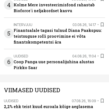
4
Kolme Mere investeerimisfond rahastab
Bioforce´i neljakordset kasvu
INTERVJUU
03.08.26, 14:17
Finantsalale tagasi tulnud Diana Paakspuu:
5
teistsuguse rolli proovimine ei võta
finantskompetentsi ära
UUDISED
04.08.26, 11:04
6
Coop Panga uue personalijuhina alustas
Pirkko Saar
VIIMASED UUDISED
UUDISED
07.08.26, 16:09
2,2% ehk teist kuud euroala kõige aeglasema