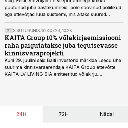
Kuigi Eesti ettevõtjad on vilepuhumisega kokku
puutunud juba aastakümneid, pole soovinud poliitikud
ega ettevõtjad luua süsteemi, mis aitaks suured
skandaalid ära lahendada juba rohujuure tasandil,
nentisid advokaadibüroo KPMG Law asutaja Risto
SISUTURUNDUS
23.07.26, 10:28
ST
Agur ja KPMG riskinõustamise valdkonna juht Viljar
KAITA Group 10% võlakirjaemissiooni
Alnek.
raha paigutatakse juba tegutsevasse
kinnisvaraprojekti
Kuni 29. juulini said Balti investorid märkida Leedu ühe
suurima kinnisvaraarendaja KAITA Group ettevõtte
KAITA LV LIVING SIA emiteeritud võlakirju.
Kaheaastased võlakirjad pakuvad 10% aastast intressi
ja minimaalne investeerimissumma on 1000 eurot.
24H
72H
Nädal