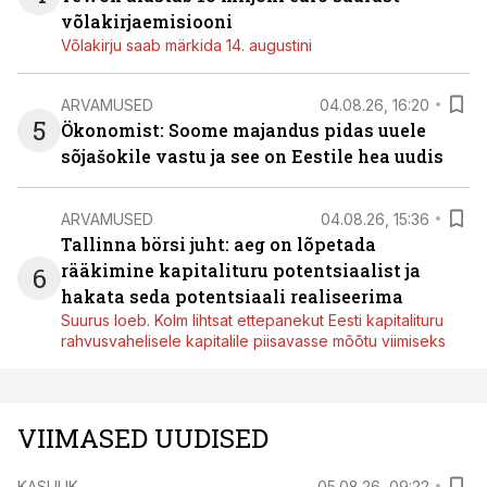
võlakirjaemisiooni
Võlakirju saab märkida 14. augustini
ARVAMUSED
04.08.26, 16:20
5
Ökonomist: Soome majandus pidas uuele
sõjašokile vastu ja see on Eestile hea uudis
ARVAMUSED
04.08.26, 15:36
Tallinna börsi juht: aeg on lõpetada
rääkimine kapitalituru potentsiaalist ja
6
hakata seda potentsiaali realiseerima
Suurus loeb. Kolm lihtsat ettepanekut Eesti kapitalituru
rahvusvahelisele kapitalile piisavasse mõõtu viimiseks
VIIMASED UUDISED
KASULIK
05.08.26, 09:22