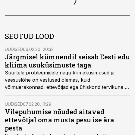
SEOTUD LOOD
UUDISED
06.02.20, 20:32
Järgmisel kümnendil seisab Eesti edu
kliima usuküsimuste taga
Suurtele probleemidele nagu kliimaküsimused ja
vaesuslõhe on vastused olemas, kuid
võimuerakonnad, ettevõtjad ega ühiskond tervikuna ei
suuda neid teadvustada, leidsid KPMG tänavusel
ärifoorumil poliitikute debatis osalenud
UUDISED
07.02.20, 11:29
opositsiooniparteide esindajad.
Vilepuhumise nõuded aitavad
ettevõtjal oma musta pesu ise ära
pesta