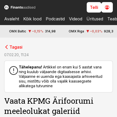
Telli
Avaleht
Kõik lood
Podcastid
Videod
Üritused
Teab
OMX Baltic
−0,15
%
314,98
OMX Riga
−0,03
%
928,3
cebook
Tagasi
Twitter)
07.02.20, 11:24
kedIn
Tähelepanu!
Artikkel on enam kui 5 aastat vana
ning kuulub väljaande digitaalsesse arhiivi.
ail
Väljaanne ei uuenda ega kaasajasta arhiveeritud
sisu, mistõttu võib olla vajalik kaasaegsete
k
allikatega tutvumine
Vaata KPMG Ärifoorumi
meeleolukat galeriid