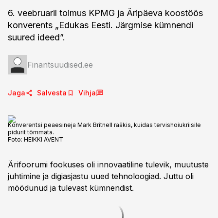
6. veebruaril toimus KPMG ja Äripäeva koostöös
konverents „Edukas Eesti. Järgmise kümnendi
suured ideed”.
Finantsuudised.ee
Jaga
Salvesta
Vihja
Konverentsi peaesineja Mark Britnell rääkis, kuidas tervishoiukriisile
pidurit tõmmata.
Foto:
HEIKKI AVENT
Ärifoorumi fookuses oli innovaatiline tulevik, muutuste
juhtimine ja digiasjastu uued tehnoloogiad. Juttu oli
möödunud ja tulevast kümnendist.