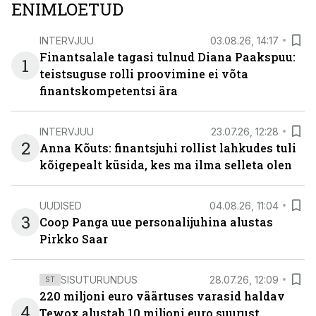
ENIMLOETUD
INTERVJUU
03.08.26, 14:17
Finantsalale tagasi tulnud Diana Paakspuu:
1
teistsuguse rolli proovimine ei võta
finantskompetentsi ära
INTERVJUU
23.07.26, 12:28
2
Anna Kõuts: finantsjuhi rollist lahkudes tuli
kõigepealt küsida, kes ma ilma selleta olen
UUDISED
04.08.26, 11:04
3
Coop Panga uue personalijuhina alustas
Pirkko Saar
SISUTURUNDUS
28.07.26, 12:09
ST
220 miljoni euro väärtuses varasid haldav
4
Tewox alustab 10 miljoni euro suurust