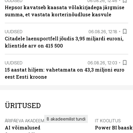
UUDISED
06.08.26, 12:46
Hepsor kavatseb kaasata võlakirjadega järgmise
summa, et vastata korterinõudluse kasvule
UUDISED
06.08.26, 12:18
Citadele laenuportfell jõudis 3,95 miljardi euroni,
klientide arv on 415 500
UUDISED
06.08.26, 12:03
15 aastat hiljem: vahetamata on 43,3 miljoni euro
eest Eesti kroone
ÜRITUSED
8 akadeemilist tundi
ÄRIPÄEVA AKADEEMIA
IT KOOLITUS
AI võimalused
Power BI baask