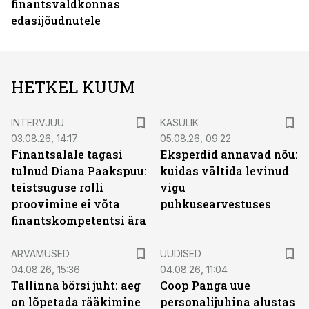
finantsvaldkonnas
edasijõudnutele
HETKEL KUUM
INTERVJUU
KASULIK
03.08.26, 14:17
05.08.26, 09:22
Finantsalale tagasi
Eksperdid annavad nõu:
tulnud Diana Paakspuu:
kuidas vältida levinud
teistsuguse rolli
vigu
proovimine ei võta
puhkusearvestuses
finantskompetentsi ära
ARVAMUSED
UUDISED
04.08.26, 15:36
04.08.26, 11:04
Tallinna börsi juht: aeg
Coop Panga uue
on lõpetada rääkimine
personalijuhina alustas