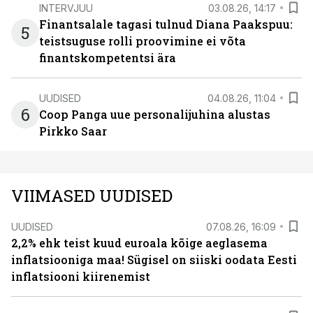
INTERVJUU
03.08.26, 14:17
Finantsalale tagasi tulnud Diana Paakspuu:
5
teistsuguse rolli proovimine ei võta
finantskompetentsi ära
UUDISED
04.08.26, 11:04
6
Coop Panga uue personalijuhina alustas
Pirkko Saar
VIIMASED UUDISED
UUDISED
07.08.26, 16:09
2,2% ehk teist kuud euroala kõige aeglasema
inflatsiooniga maa! Sügisel on siiski oodata Eesti
inflatsiooni kiirenemist