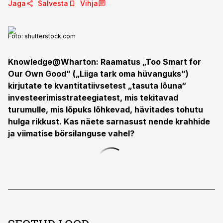
Jaga
Salvesta
Vihja
Foto:
shutterstock.com
Knowledge@Wharton: Raamatus „Too Smart for
Our Own Good” („Liiga tark oma hüvanguks”)
kirjutate te kvantitatiivsetest „tasuta lõuna“
investeerimisstrateegiatest, mis tekitavad
turumulle, mis lõpuks lõhkevad, hävitades tohutu
hulga rikkust. Kas näete sarnasust nende krahhide
ja viimatise börsilanguse vahel?