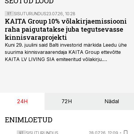
SEOTUD LOOD
SISUTURUNDUS
23.07.26, 10:28
ST
KAITA Group 10% võlakirjaemissiooni
raha paigutatakse juba tegutsevasse
kinnisvaraprojekti
Kuni 29. juulini said Balti investorid märkida Leedu ühe
suurima kinnisvaraarendaja KAITA Group ettevõtte
KAITA LV LIVING SIA emiteeritud võlakirju.
Kaheaastased võlakirjad pakuvad 10% aastast intressi
ja minimaalne investeerimissumma on 1000 eurot.
24H
72H
Nädal
ENIMLOETUD
SISUTURUNDUS
28.07.26, 12:09
ST