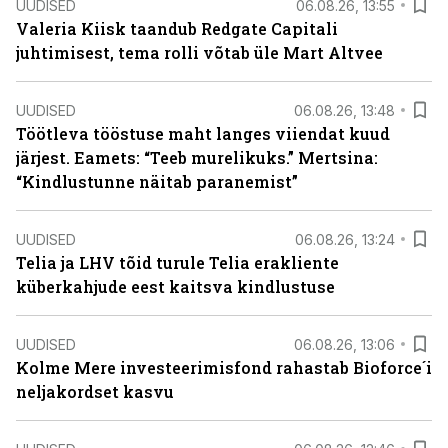
UUDISED
06.08.26, 13:55
Valeria Kiisk taandub Redgate Capitali
juhtimisest, tema rolli võtab üle Mart Altvee
UUDISED
06.08.26, 13:48
Töötleva tööstuse maht langes viiendat kuud
järjest. Eamets: “Teeb murelikuks.” Mertsina:
“Kindlustunne näitab paranemist”
UUDISED
06.08.26, 13:24
Telia ja LHV tõid turule Telia erakliente
küberkahjude eest kaitsva kindlustuse
UUDISED
06.08.26, 13:06
Kolme Mere investeerimisfond rahastab Bioforce´i
neljakordset kasvu