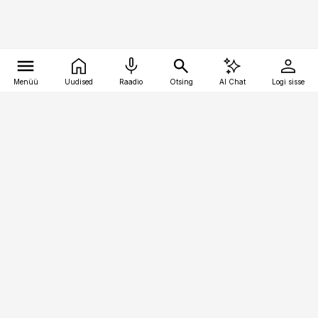
Menüü
Uudised
Raadio
Otsing
AI Chat
Logi sisse
Vana-Lõuna 39/1, 19094 Tallinn
(+372) 667 0111
finantsuudised@finantsuudised.ee
Telli
Reklaam
Firmast
Sisu kasutamisõigused
Ajakirjaniku