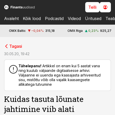
Telli
Avaleht
Kõik lood
Podcastid
Videod
Üritused
Teab
OMX Baltic
−0,04
%
315,18
OMX Riga
0,23
%
925,27
cebook
Tagasi
Twitter)
30.05.20, 19:42
kedIn
Tähelepanu!
Artikkel on enam kui 5 aastat vana
ning kuulub väljaande digitaalsesse arhiivi.
ail
Väljaanne ei uuenda ega kaasajasta arhiveeritud
sisu, mistõttu võib olla vajalik kaasaegsete
k
allikatega tutvumine
Kuidas tasuta lõunate
jahtimine viib alati