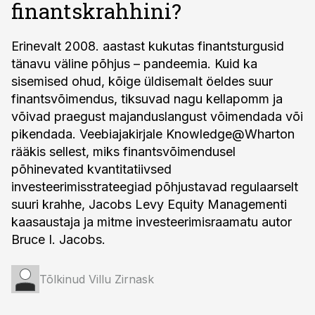
finantskrahhini?
Erinevalt 2008. aastast kukutas finantsturgusid
tänavu väline põhjus – pandeemia. Kuid ka
sisemised ohud, kõige üldisemalt öeldes suur
finantsvõimendus, tiksuvad nagu kellapomm ja
võivad praegust majanduslangust võimendada või
pikendada. Veebiajakirjale Knowledge@Wharton
rääkis sellest, miks finantsvõimendusel
põhinevated kvantitatiivsed
investeerimisstrateegiad põhjustavad regulaarselt
suuri krahhe, Jacobs Levy Equity Managementi
kaasaustaja ja mitme investeerimisraamatu autor
Bruce I. Jacobs.
Tõlkinud Villu Zirnask