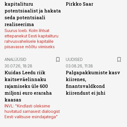
kapitalituru
Pirkko Saar
potentsiaalist ja hakata
seda potentsiaali
realiseerima
Suurus loeb. Kolm lihtsat
ettepanekut Eesti kapitalituru
rahvusvahelisele kapitalile
piisavasse mõõtu viimiseks
ANALÜÜSID
UUDISED
30.07.26, 18:28
03.08.26, 11:38
Kuidas Leedu riik
Palgapakkumiste kasv
kaitseväelinnaku
kiirenes,
rajamiseks üle 600
finantsvaldkond
miljoni euro eraraha
kiirendust ei juhi
kaasas
INVL: "Kindlasti oleksime
huvitatud sarnasest dialoogist
Eesti valitsuse esindajatega"
ST