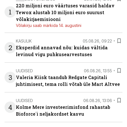
220 miljoni euro väärtuses varasid haldav
1
Tewox alustab 10 miljoni euro suurust
võlakirjaemisiooni
Võlakirju saab märkida 14. augustini
KASULIK
05.08.26, 09:22
2
Eksperdid annavad nõu: kuidas vältida
levinud vigu puhkusearvestuses
UUDISED
06.08.26, 13:55
3
Valeria Kiisk taandub Redgate Capitali
juhtimisest, tema rolli võtab üle Mart Altvee
UUDISED
06.08.26, 13:06
4
Kolme Mere investeerimisfond rahastab
Bioforce´i neljakordset kasvu