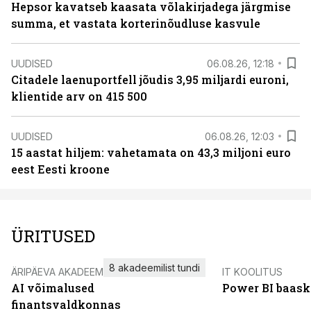
Hepsor kavatseb kaasata võlakirjadega järgmise
summa, et vastata korterinõudluse kasvule
UUDISED
06.08.26, 12:18
Citadele laenuportfell jõudis 3,95 miljardi euroni,
klientide arv on 415 500
UUDISED
06.08.26, 12:03
15 aastat hiljem: vahetamata on 43,3 miljoni euro
eest Eesti kroone
ÜRITUSED
8 akadeemilist tundi
ÄRIPÄEVA AKADEEMIA
IT KOOLITUS
AI võimalused
Power BI baask
finantsvaldkonnas