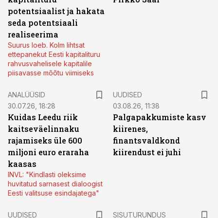
potentsiaalist ja hakata
seda potentsiaali
realiseerima
Suurus loeb. Kolm lihtsat
ettepanekut Eesti kapitalituru
rahvusvahelisele kapitalile
piisavasse mõõtu viimiseks
ANALÜÜSID
UUDISED
30.07.26, 18:28
03.08.26, 11:38
Kuidas Leedu riik
Palgapakkumiste kasv
kaitseväelinnaku
kiirenes,
rajamiseks üle 600
finantsvaldkond
miljoni euro eraraha
kiirendust ei juhi
kaasas
INVL: "Kindlasti oleksime
huvitatud sarnasest dialoogist
Eesti valitsuse esindajatega"
ST
UUDISED
SISUTURUNDUS