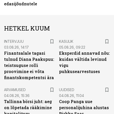
edasijõudnutele
HETKEL KUUM
INTERVJUU
KASULIK
03.08.26, 14:17
05.08.26, 09:22
Finantsalale tagasi
Eksperdid annavad nõu:
tulnud Diana Paakspuu:
kuidas vältida levinud
teistsuguse rolli
vigu
proovimine ei võta
puhkusearvestuses
finantskompetentsi ära
ARVAMUSED
UUDISED
04.08.26, 15:36
04.08.26, 11:04
Tallinna börsi juht: aeg
Coop Panga uue
on lõpetada rääkimine
personalijuhina alustas
kapitalituru
Pirkko Saar