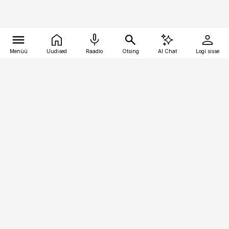
Menüü
Uudised
Raadio
Otsing
AI Chat
Logi sisse
Vana-Lõuna 39/1, 19094 Tallinn
(+372) 667 0111
finantsuudised@finantsuudised.ee
Telli
Reklaam
Firmast
Sisu kasutamisõigused
Ajakirjaniku