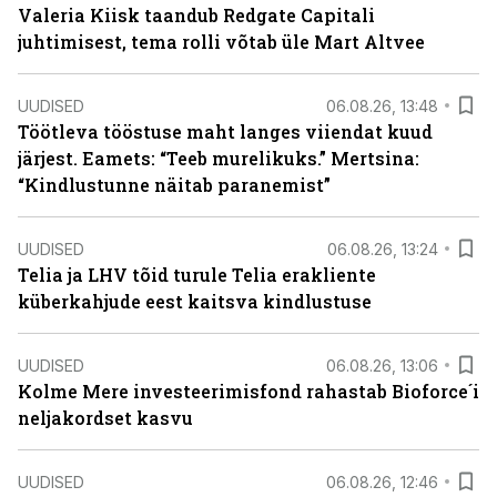
Valeria Kiisk taandub Redgate Capitali
juhtimisest, tema rolli võtab üle Mart Altvee
UUDISED
06.08.26, 13:48
Töötleva tööstuse maht langes viiendat kuud
järjest. Eamets: “Teeb murelikuks.” Mertsina:
“Kindlustunne näitab paranemist”
UUDISED
06.08.26, 13:24
Telia ja LHV tõid turule Telia erakliente
küberkahjude eest kaitsva kindlustuse
UUDISED
06.08.26, 13:06
Kolme Mere investeerimisfond rahastab Bioforce´i
neljakordset kasvu
UUDISED
06.08.26, 12:46