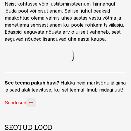
Neist kohtusse võib justiitsministeeriumi hinnangul
jõuda pool või pisut enam. Sellisel juhul peaksid
maakohtud olema valmis ühes aastas vastu võtma ja
menetlema senisest enam kui poole rohkem tsiviilasju.
Edaspidi aeguvate nõuete arv oluliselt väheneb, sest
aeguvad nõuded lisanduvad ühe aasta kaupa.
See teema pakub huvi?
Hakka neid märksõnu jälgima
ja saad alati teavituse, kui sel teemal ilmub midagi uut!
Seadused
SEOTUD LOOD