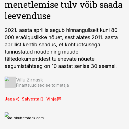
menetlemise tulv võib saada
leevenduse
2021. aasta aprillis aegub hinnanguliselt kuni 80
000 eraõiguslikke nõuet, sest alates 2011. aasta
aprillist kehtib seadus, et kohtuotsusega
tunnustatud nõude ning muude
täitedokumentidest tulenevate nõuete
aegumistähtaeg on 10 aastat senise 30 asemel.
Villu Zirnask
Finantsuudised.ee toimetaja
Jaga
Salvesta
Vihja
Foto:
shutterstock.com