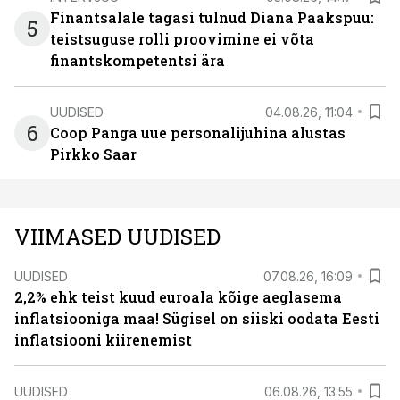
Finantsalale tagasi tulnud Diana Paakspuu:
5
teistsuguse rolli proovimine ei võta
finantskompetentsi ära
UUDISED
04.08.26, 11:04
6
Coop Panga uue personalijuhina alustas
Pirkko Saar
VIIMASED UUDISED
UUDISED
07.08.26, 16:09
2,2% ehk teist kuud euroala kõige aeglasema
inflatsiooniga maa! Sügisel on siiski oodata Eesti
inflatsiooni kiirenemist
UUDISED
06.08.26, 13:55