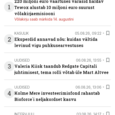
220 miljoni euro väärtuses varasid haldav
1
Tewox alustab 10 miljoni euro suurust
võlakirjaemisiooni
Võlakirju saab märkida 14. augustini
KASULIK
05.08.26, 09:22
2
Eksperdid annavad nõu: kuidas vältida
levinud vigu puhkusearvestuses
UUDISED
06.08.26, 13:55
3
Valeria Kiisk taandub Redgate Capitali
juhtimisest, tema rolli võtab üle Mart Altvee
UUDISED
06.08.26, 13:06
4
Kolme Mere investeerimisfond rahastab
Bioforce´i neljakordset kasvu
INTERVJUU
03.08.26, 14:17