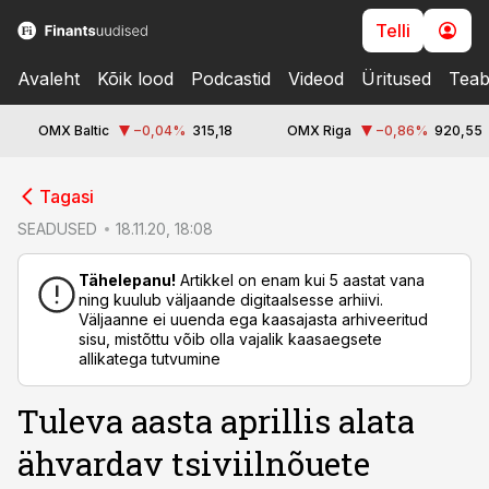
Telli
Avaleht
Kõik lood
Podcastid
Videod
Üritused
Teab
OMX Baltic
−0,04
%
315,18
OMX Riga
−0,86
%
920,55
cebook
Tagasi
Twitter)
SEADUSED
18.11.20, 18:08
kedIn
Tähelepanu!
Artikkel on enam kui 5 aastat vana
ning kuulub väljaande digitaalsesse arhiivi.
ail
Väljaanne ei uuenda ega kaasajasta arhiveeritud
sisu, mistõttu võib olla vajalik kaasaegsete
k
allikatega tutvumine
Tuleva aasta aprillis alata
ähvardav tsiviilnõuete