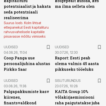
kapitalituru
kõigepealt küsida, kes
potentsiaalist ja hakata
ma ilma selleta olen
seda potentsiaali
realiseerima
Suurus loeb. Kolm lihtsat
ettepanekut Eesti kapitalituru
rahvusvahelisele kapitalile
piisavasse mõõtu viimiseks
UUDISED
UUDISED
04.08.26, 11:04
30.07.26, 12:30
Coop Panga uue
Raport: Eesti peab
personalijuhina alustas
olema valmis 45 aasta
Pirkko Saar
pikkuseks tööeluks
ST
UUDISED
SISUTURUNDUS
03.08.26, 11:38
23.07.26, 10:28
Palgapakkumiste kasv
KAITA Group 10%
kiirenes,
võlakirjaemissiooni
finantsvaldkond
raha paigutatakse juba