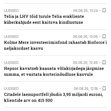
UUDISED
06.08.26, 13:24
Telia ja LHV tõid turule Telia erakliente
küberkahjude eest kaitsva kindlustuse
UUDISED
06.08.26, 13:06
Kolme Mere investeerimisfond rahastab Bioforce´i
neljakordset kasvu
UUDISED
06.08.26, 12:46
Hepsor kavatseb kaasata võlakirjadega järgmise
summa, et vastata korterinõudluse kasvule
UUDISED
06.08.26, 12:18
Citadele laenuportfell jõudis 3,95 miljardi euroni,
klientide arv on 415 500