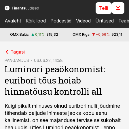
Telli
Avaleht
Kõik lood
Podcastid
Videod
Üritused
Teab
OMX Baltic
0,11
%
315,32
OMX Riga
−0,56
%
923,11
cebook
Tagasi
Twitter)
PANGANDUS
06.06.22, 14:58
Luminori peaökonomist:
kedIn
euribori tõus hoiab
ail
hinnatõusu kontrolli all
k
Kuigi pikalt miinuses olnud euribori nulli jõudmine
tähendab paljude inimeste jaoks kodulaenu
kallinemist, on see majanduse tervise seisukohalt
hea uudis, ütles Luminori peaökonomist Lenno