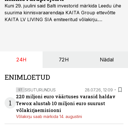
Kuni 29. juulini said Balti investorid märkida Leedu ühe
suurima kinnisvaraarendaja KAITA Group ettevõtte
KAITA LV LIVING SIA emiteeritud võlakirju.
Kaheaastased võlakirjad pakuvad 10% aastast intressi
ja minimaalne investeerimissumma on 1000 eurot.
24H
72H
Nädal
ENIMLOETUD
SISUTURUNDUS
28.07.26, 12:09
ST
220 miljoni euro väärtuses varasid haldav
1
Tewox alustab 10 miljoni euro suurust
võlakirjaemisiooni
Võlakirju saab märkida 14. augustini