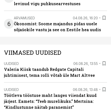
levinud vigu puhkusearvestuses
ARVAMUSED
04.08.26, 16:20
6
Ökonomist: Soome majandus pidas uuele
sõjašokile vastu ja see on Eestile hea uudis
VIIMASED UUDISED
UUDISED
06.08.26, 13:55
Valeria Kiisk taandub Redgate Capitali
juhtimisest, tema rolli võtab üle Mart Altvee
UUDISED
06.08.26, 13:48
Töötleva tööstuse maht langes viiendat kuud
järjest. Eamets: “Teeb murelikuks.” Mertsina:
“Kindlustunne näitab paranemist”