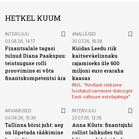
HETKEL KUUM
INTERVJUU
ANALÜÜSID
03.08.26, 14:17
30.07.26, 18:28
Finantsalale tagasi
Kuidas Leedu riik
tulnud Diana Paakspuu:
kaitseväelinnaku
teistsuguse rolli
rajamiseks üle 600
proovimine ei võta
miljoni euro eraraha
finantskompetentsi ära
kaasas
INVL: "Kindlasti oleksime
huvitatud sarnasest dialoogist
Eesti valitsuse esindajatega"
ARVAMUSED
INTERVJUU
04.08.26, 15:36
23.07.26, 12:28
Tallinna börsi juht: aeg
Anna Kõuts: finantsjuhi
on lõpetada rääkimine
rollist lahkudes tuli