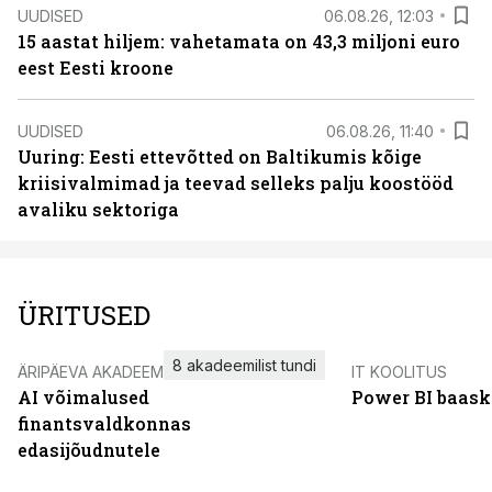
UUDISED
06.08.26, 12:03
15 aastat hiljem: vahetamata on 43,3 miljoni euro
eest Eesti kroone
UUDISED
06.08.26, 11:40
Uuring: Eesti ettevõtted on Baltikumis kõige
kriisivalmimad ja teevad selleks palju koostööd
avaliku sektoriga
ÜRITUSED
8 akadeemilist tundi
ÄRIPÄEVA AKADEEMIA
IT KOOLITUS
AI võimalused
Power BI baask
finantsvaldkonnas
edasijõudnutele