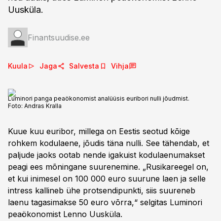
Uusküla.
Finantsuudise.ee
Kuula
Jaga
Salvesta
Vihja
Luminori panga peaökonomist analüüsis euribori nulli jõudmist.
Foto:
Andras Kralla
Kuue kuu euribor, millega on Eestis seotud kõige
rohkem kodulaene, jõudis täna nulli. See tähendab, et
paljude jaoks ootab nende igakuist kodulaenumakset
peagi ees mõningane suurenemine. „Rusikareegel on,
et kui inimesel on 100 000 euro suurune laen ja selle
intress kallineb ühe protsendipunkti, siis suureneb
laenu tagasimakse 50 euro võrra,“ selgitas Luminori
peaökonomist Lenno Uusküla.