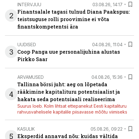
INTERVJUU
03.08.26, 14:17
Finantsalale tagasi tulnud Diana Paakspuu:
2
teistsuguse rolli proovimine ei võta
finantskompetentsi ära
UUDISED
04.08.26, 11:04
3
Coop Panga uue personalijuhina alustas
Pirkko Saar
ARVAMUSED
04.08.26, 15:36
Tallinna börsi juht: aeg on lõpetada
rääkimine kapitalituru potentsiaalist ja
4
hakata seda potentsiaali realiseerima
Suurus loeb. Kolm lihtsat ettepanekut Eesti kapitalituru
rahvusvahelisele kapitalile piisavasse mõõtu viimiseks
KASULIK
05.08.26, 09:22
5
Eksperdid annavad nõu: kuidas vältida