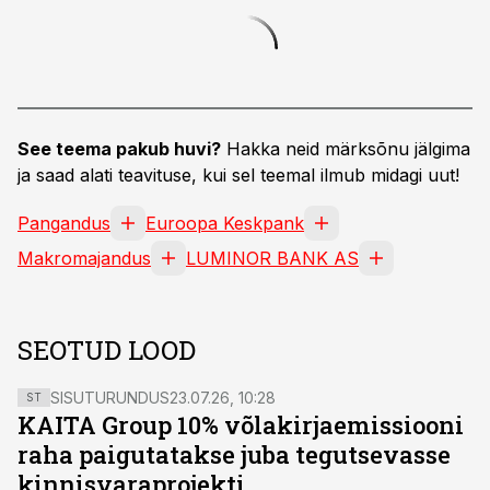
See teema pakub huvi?
Hakka neid märksõnu jälgima
ja saad alati teavituse, kui sel teemal ilmub midagi uut!
Pangandus
Euroopa Keskpank
Makromajandus
LUMINOR BANK AS
SEOTUD LOOD
SISUTURUNDUS
23.07.26, 10:28
ST
KAITA Group 10% võlakirjaemissiooni
raha paigutatakse juba tegutsevasse
kinnisvaraprojekti