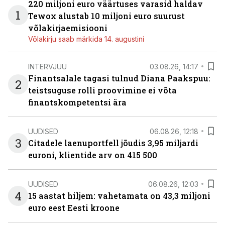
220 miljoni euro väärtuses varasid haldav
1
Tewox alustab 10 miljoni euro suurust
võlakirjaemisiooni
Võlakirju saab märkida 14. augustini
INTERVJUU
03.08.26, 14:17
Finantsalale tagasi tulnud Diana Paakspuu:
2
teistsuguse rolli proovimine ei võta
finantskompetentsi ära
UUDISED
06.08.26, 12:18
3
Citadele laenuportfell jõudis 3,95 miljardi
euroni, klientide arv on 415 500
UUDISED
06.08.26, 12:03
4
15 aastat hiljem: vahetamata on 43,3 miljoni
euro eest Eesti kroone