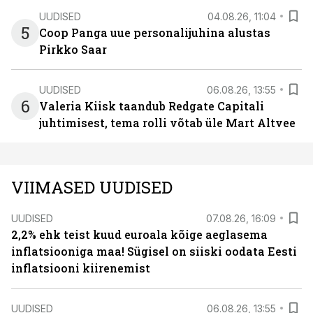
UUDISED
04.08.26, 11:04
5
Coop Panga uue personalijuhina alustas
Pirkko Saar
UUDISED
06.08.26, 13:55
6
Valeria Kiisk taandub Redgate Capitali
juhtimisest, tema rolli võtab üle Mart Altvee
VIIMASED UUDISED
UUDISED
07.08.26, 16:09
2,2% ehk teist kuud euroala kõige aeglasema
inflatsiooniga maa! Sügisel on siiski oodata Eesti
inflatsiooni kiirenemist
UUDISED
06.08.26, 13:55