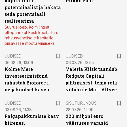
kapitalituru
Pirkko Saar
potentsiaalist ja hakata
seda potentsiaali
realiseerima
Suurus loeb. Kolm lihtsat
ettepanekut Eesti kapitalituru
rahvusvahelisele kapitalile
piisavasse mõõtu viimiseks
UUDISED
UUDISED
06.08.26, 13:06
06.08.26, 13:55
Kolme Mere
Valeria Kiisk taandub
investeerimisfond
Redgate Capitali
rahastab Bioforce´i
juhtimisest, tema rolli
neljakordset kasvu
võtab üle Mart Altvee
ST
UUDISED
SISUTURUNDUS
03.08.26, 11:38
28.07.26, 12:09
Palgapakkumiste kasv
220 miljoni euro
kiirenes,
väärtuses varasid