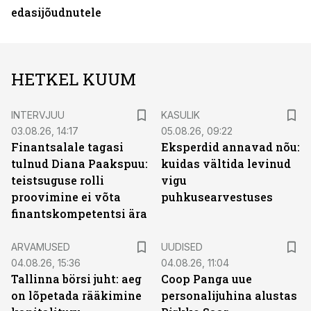
edasijõudnutele
HETKEL KUUM
INTERVJUU
KASULIK
03.08.26, 14:17
05.08.26, 09:22
Finantsalale tagasi
Eksperdid annavad nõu:
tulnud Diana Paakspuu:
kuidas vältida levinud
teistsuguse rolli
vigu
proovimine ei võta
puhkusearvestuses
finantskompetentsi ära
ARVAMUSED
UUDISED
04.08.26, 15:36
04.08.26, 11:04
Tallinna börsi juht: aeg
Coop Panga uue
on lõpetada rääkimine
personalijuhina alustas