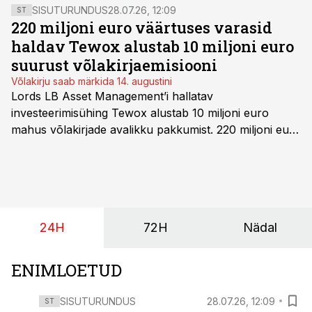
SISUTURUNDUS
28.07.26, 12:09
ST
220 miljoni euro väärtuses varasid
haldav Tewox alustab 10 miljoni euro
suurust võlakirjaemisiooni
Võlakirju saab märkida 14. augustini
Lords LB Asset Management’i hallatav
investeerimisühing Tewox alustab 10 miljoni euro
mahus võlakirjade avalikku pakkumist. 220 miljoni euro
suurust kaubanduskinnisvara portfelli haldav äriühing
pakub Baltimaade investoritele 8% aastatootlust
(intressi), võlakirjade märkimine kestab kuni 14.
augustini.
24H
72H
Nädal
ENIMLOETUD
SISUTURUNDUS
28.07.26, 12:09
ST