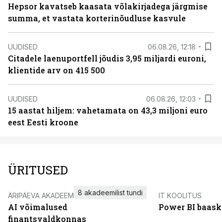
Hepsor kavatseb kaasata võlakirjadega järgmise
summa, et vastata korterinõudluse kasvule
UUDISED
06.08.26, 12:18
Citadele laenuportfell jõudis 3,95 miljardi euroni,
klientide arv on 415 500
UUDISED
06.08.26, 12:03
15 aastat hiljem: vahetamata on 43,3 miljoni euro
eest Eesti kroone
ÜRITUSED
8 akadeemilist tundi
ÄRIPÄEVA AKADEEMIA
IT KOOLITUS
AI võimalused
Power BI baask
finantsvaldkonnas