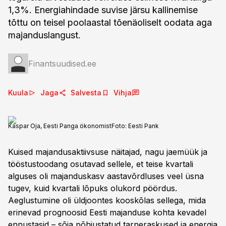
1,3%. Energiahindade suvise järsu kallinemise
tõttu on teisel poolaastal tõenäoliselt oodata aga
majanduslangust.
Finantsuudised.ee
Kuula
Jaga
Salvesta
Vihja
Kaspar Oja, Eesti Panga ökonomist
Foto:
Eesti Pank
Kuised majandusaktiivsuse näitajad, nagu jaemüük ja
tööstustoodang osutavad sellele, et teise kvartali
alguses oli majanduskasv aastavõrdluses veel üsna
tugev, kuid kvartali lõpuks olukord pöördus.
Aeglustumine oli üldjoontes kooskõlas sellega, mida
erinevad prognoosid Eesti majanduse kohta kevadel
ennustasid – sõja põhjustatud tarneraskused ja energia