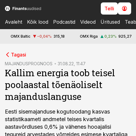
Telli
Avaleht
Kõik lood
Podcastid
Videod
Üritused
Teab
OMX Baltic
−0,04
%
315,18
OMX Riga
0,23
%
925,27
cebook
Tagasi
Twitter)
MAJANDUSPROGNOOS
31.08.22, 11:47
Kallim energia toob teisel
kedIn
poolaastal tõenäoliselt
ail
majanduslanguse
k
Eesti sisemajanduse kogutoodang kasvas
statistikaameti andmetel teises kvartalis
aastavõrdluses 0,6% ja vähenes hooajalisi
tegureid arvestades võrreldes esimese kvartaliga