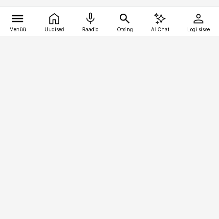
Menüü
Uudised
Raadio
Otsing
AI Chat
Logi sisse
Vana-Lõuna 39/1, 19094 Tallinn
(+372) 667 0111
finantsuudised@finantsuudised.ee
Telli
Reklaam
Firmast
Sisu kasutamisõigused
Ajakirjaniku
eetikakoodeks
Üldtingimused
Privaatsustingimused