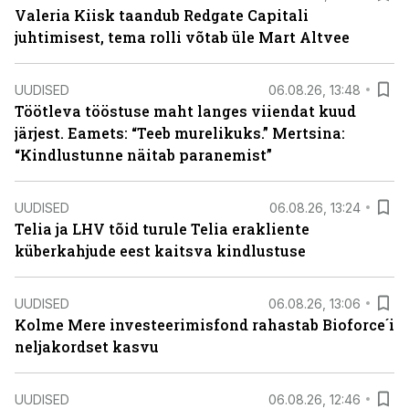
Valeria Kiisk taandub Redgate Capitali
juhtimisest, tema rolli võtab üle Mart Altvee
UUDISED
06.08.26, 13:48
Töötleva tööstuse maht langes viiendat kuud
järjest. Eamets: “Teeb murelikuks.” Mertsina:
“Kindlustunne näitab paranemist”
UUDISED
06.08.26, 13:24
Telia ja LHV tõid turule Telia erakliente
küberkahjude eest kaitsva kindlustuse
UUDISED
06.08.26, 13:06
Kolme Mere investeerimisfond rahastab Bioforce´i
neljakordset kasvu
UUDISED
06.08.26, 12:46