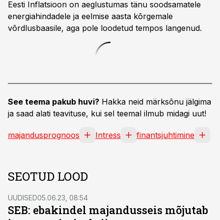
Eesti Inflatsioon on aeglustumas tänu soodsamatele
energiahindadele ja eelmise aasta kõrgemale
võrdlusbaasile, aga pole loodetud tempos langenud.
See teema pakub huvi?
Hakka neid märksõnu jälgima
ja saad alati teavituse, kui sel teemal ilmub midagi uut!
majandusprognoos
Intress
finantsjuhtimine
SEOTUD LOOD
UUDISED
05.06.23, 08:54
SEB: ebakindel majandusseis mõjutab