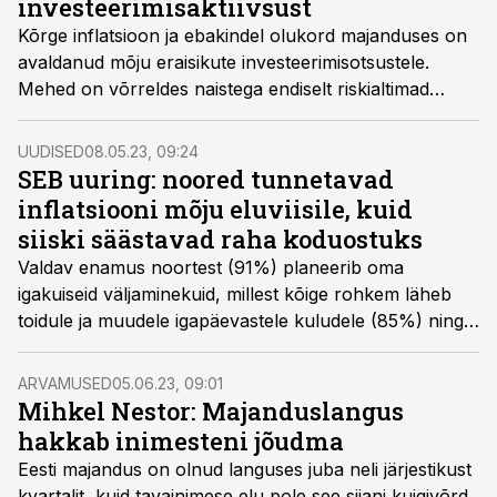
investeerimisaktiivsust
Kõrge inflatsioon ja ebakindel olukord majanduses on
avaldanud mõju eraisikute investeerimisotsustele.
Mehed on võrreldes naistega endiselt riskialtimad
investeerijad, naised eelistavad Eestis pigem tähtajalisi
hoiuseid ja fonde, näitab SEB analüüs.
UUDISED
08.05.23, 09:24
SEB uuring: noored tunnetavad
inflatsiooni mõju eluviisile, kuid
siiski säästavad raha koduostuks
Valdav enamus noortest (91%) planeerib oma
igakuiseid väljaminekuid, millest kõige rohkem läheb
toidule ja muudele igapäevastele kuludele (85%) ning
sellele järgnevad majapidamiskulud (41%), selgus SEB
aprillis korraldatud noorte uuringust.
ARVAMUSED
05.06.23, 09:01
Mihkel Nestor: Majanduslangus
hakkab inimesteni jõudma
Eesti majandus on olnud languses juba neli järjestikust
kvartalit, kuid tavainimese elu pole see siiani kuigivõrd