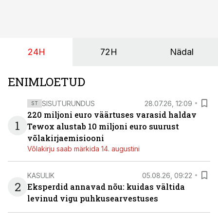
ja minimaalne investeerimissumma on 1000 eurot.
24H
72H
Nädal
ENIMLOETUD
SISUTURUNDUS
28.07.26, 12:09
ST
220 miljoni euro väärtuses varasid haldav
1
Tewox alustab 10 miljoni euro suurust
võlakirjaemisiooni
Võlakirju saab märkida 14. augustini
KASULIK
05.08.26, 09:22
2
Eksperdid annavad nõu: kuidas vältida
levinud vigu puhkusearvestuses