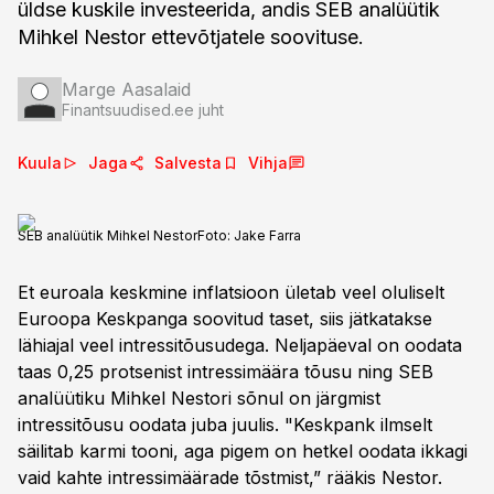
üldse kuskile investeerida, andis SEB analüütik
Mihkel Nestor ettevõtjatele soovituse.
Marge Aasalaid
Finantsuudised.ee juht
Kuula
Jaga
Salvesta
Vihja
SEB analüütik Mihkel Nestor
Foto:
Jake Farra
Et euroala keskmine inflatsioon ületab veel oluliselt
Euroopa Keskpanga soovitud taset, siis jätkatakse
lähiajal veel intressitõusudega. Neljapäeval on oodata
taas 0,25 protsenist intressimäära tõusu ning SEB
analüütiku Mihkel Nestori sõnul on järgmist
intressitõusu oodata juba juulis. "Keskpank ilmselt
säilitab karmi tooni, aga pigem on hetkel oodata ikkagi
vaid kahte intressimäärade tõstmist,” rääkis Nestor.