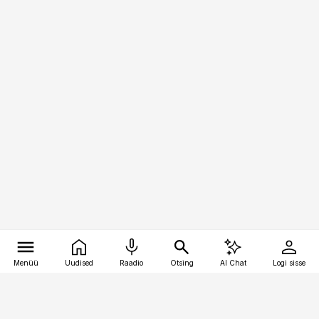
Menüü
Uudised
Raadio
Otsing
AI Chat
Logi sisse