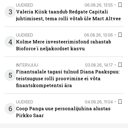
UUDISED
06.08.26, 13:55
3
Valeria Kiisk taandub Redgate Capitali
juhtimisest, tema rolli võtab üle Mart Altvee
UUDISED
06.08.26, 13:06
4
Kolme Mere investeerimisfond rahastab
Bioforce´i neljakordset kasvu
INTERVJUU
03.08.26, 14:17
Finantsalale tagasi tulnud Diana Paakspuu:
5
teistsuguse rolli proovimine ei võta
finantskompetentsi ära
UUDISED
04.08.26, 11:04
6
Coop Panga uue personalijuhina alustas
Pirkko Saar