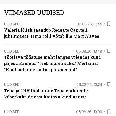
VIIMASED UUDISED
UUDISED
06.08.26, 13:55
Valeria Kiisk taandub Redgate Capitali
juhtimisest, tema rolli võtab üle Mart Altvee
UUDISED
06.08.26, 13:48
Töötleva tööstuse maht langes viiendat kuud
järjest. Eamets: “Teeb murelikuks.” Mertsina:
“Kindlustunne näitab paranemist”
UUDISED
06.08.26, 13:24
Telia ja LHV tõid turule Telia erakliente
küberkahjude eest kaitsva kindlustuse
UUDISED
06.08.26, 13:06