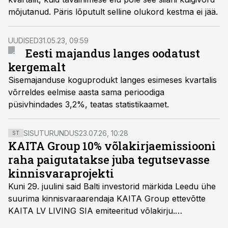
mõjutanud. Päris lõputult selline olukord kestma ei jää.
UUDISED
31.05.23, 09:59
Eesti majandus langes oodatust
kergemalt
Sisemajanduse koguprodukt langes esimeses kvartalis
võrreldes eelmise aasta sama perioodiga
püsivhindades 3,2%, teatas statistikaamet.
SISUTURUNDUS
23.07.26, 10:28
ST
KAITA Group 10% võlakirjaemissiooni
raha paigutatakse juba tegutsevasse
kinnisvaraprojekti
Kuni 29. juulini said Balti investorid märkida Leedu ühe
suurima kinnisvaraarendaja KAITA Group ettevõtte
KAITA LV LIVING SIA emiteeritud võlakirju.
Kaheaastased võlakirjad pakuvad 10% aastast intressi