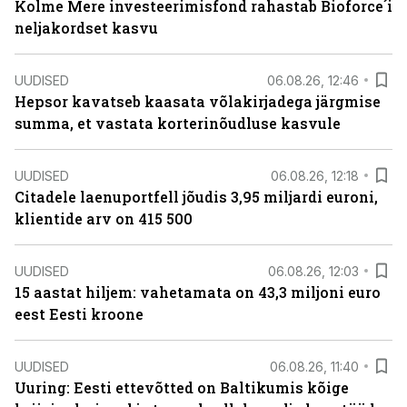
Kolme Mere investeerimisfond rahastab Bioforce´i
neljakordset kasvu
UUDISED
06.08.26, 12:46
Hepsor kavatseb kaasata võlakirjadega järgmise
summa, et vastata korterinõudluse kasvule
UUDISED
06.08.26, 12:18
Citadele laenuportfell jõudis 3,95 miljardi euroni,
klientide arv on 415 500
UUDISED
06.08.26, 12:03
15 aastat hiljem: vahetamata on 43,3 miljoni euro
eest Eesti kroone
UUDISED
06.08.26, 11:40
Uuring: Eesti ettevõtted on Baltikumis kõige