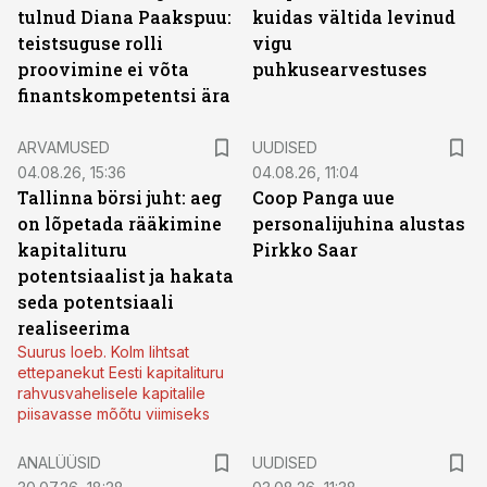
tulnud Diana Paakspuu:
kuidas vältida levinud
teistsuguse rolli
vigu
proovimine ei võta
puhkusearvestuses
finantskompetentsi ära
ARVAMUSED
UUDISED
04.08.26, 15:36
04.08.26, 11:04
Tallinna börsi juht: aeg
Coop Panga uue
on lõpetada rääkimine
personalijuhina alustas
kapitalituru
Pirkko Saar
potentsiaalist ja hakata
seda potentsiaali
realiseerima
Suurus loeb. Kolm lihtsat
ettepanekut Eesti kapitalituru
rahvusvahelisele kapitalile
piisavasse mõõtu viimiseks
ANALÜÜSID
UUDISED