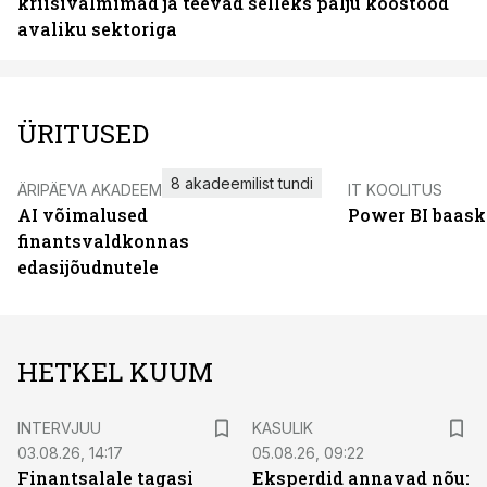
kriisivalmimad ja teevad selleks palju koostööd
avaliku sektoriga
ÜRITUSED
8 akadeemilist tundi
ÄRIPÄEVA AKADEEMIA
IT KOOLITUS
AI võimalused
Power BI baask
finantsvaldkonnas
edasijõudnutele
HETKEL KUUM
INTERVJUU
KASULIK
03.08.26, 14:17
05.08.26, 09:22
Finantsalale tagasi
Eksperdid annavad nõu: