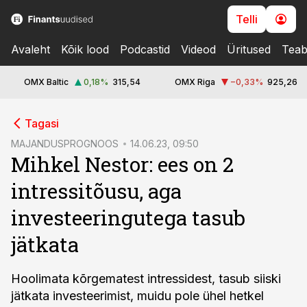
Telli
Avaleht
Kõik lood
Podcastid
Videod
Üritused
Teab
OMX Baltic
0,18
%
315,54
OMX Riga
−0,33
%
925,26
cebook
Tagasi
Twitter)
MAJANDUSPROGNOOS
14.06.23, 09:50
Mihkel Nestor: ees on 2
kedIn
intressitõusu, aga
ail
investeeringutega tasub
k
jätkata
Hoolimata kõrgematest intressidest, tasub siiski
jätkata investeerimist, muidu pole ühel hetkel