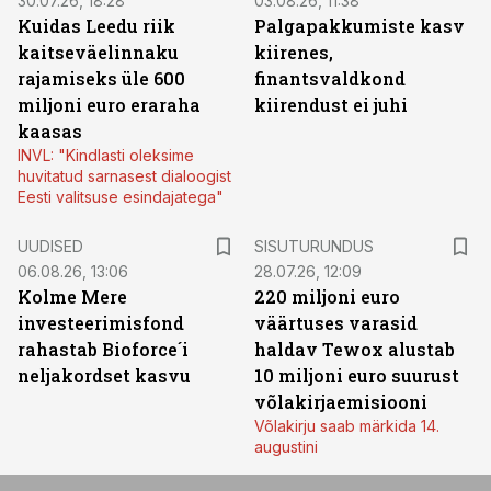
30.07.26, 18:28
03.08.26, 11:38
Kuidas Leedu riik
Palgapakkumiste kasv
kaitseväelinnaku
kiirenes,
rajamiseks üle 600
finantsvaldkond
miljoni euro eraraha
kiirendust ei juhi
kaasas
INVL: "Kindlasti oleksime
huvitatud sarnasest dialoogist
Eesti valitsuse esindajatega"
ST
UUDISED
SISUTURUNDUS
06.08.26, 13:06
28.07.26, 12:09
Kolme Mere
220 miljoni euro
investeerimisfond
väärtuses varasid
rahastab Bioforce´i
haldav Tewox alustab
neljakordset kasvu
10 miljoni euro suurust
võlakirjaemisiooni
Võlakirju saab märkida 14.
augustini