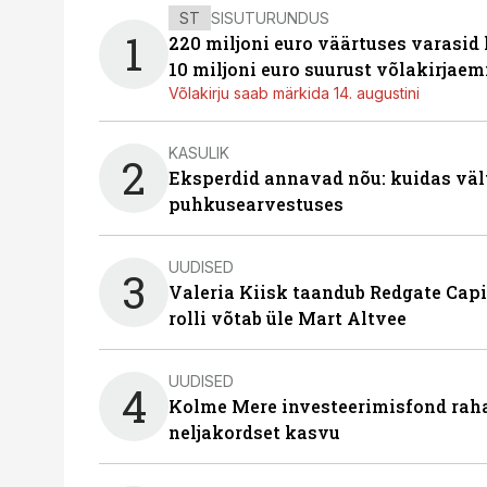
ST
SISUTURUNDUS
1
220 miljoni euro väärtuses varasid
10 miljoni euro suurust võlakirjaem
Võlakirju saab märkida 14. augustini
KASULIK
2
Eksperdid annavad nõu: kuidas väl
puhkusearvestuses
UUDISED
3
Valeria Kiisk taandub Redgate Capi
rolli võtab üle Mart Altvee
UUDISED
4
Kolme Mere investeerimisfond raha
neljakordset kasvu