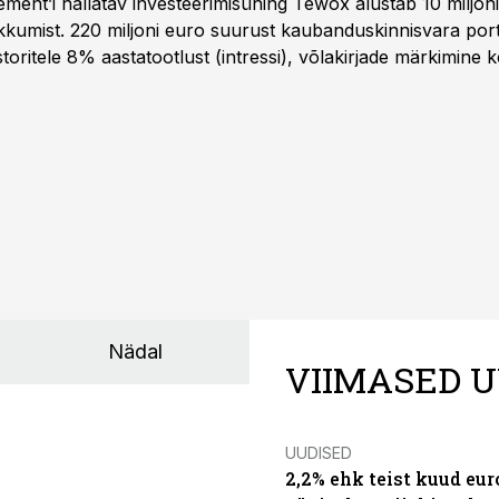
ent’i hallatav investeerimisühing Tewox alustab 10 miljo
kkumist. 220 miljoni euro suurust kaubanduskinnisvara portf
oritele 8% aastatootlust (intressi), võlakirjade märkimine k
Nädal
VIIMASED U
UUDISED
2,2% ehk teist kuud eu