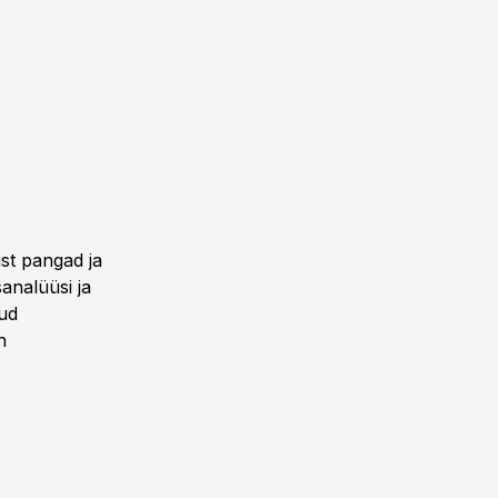
st pangad ja
analüüsi ja
nud
n