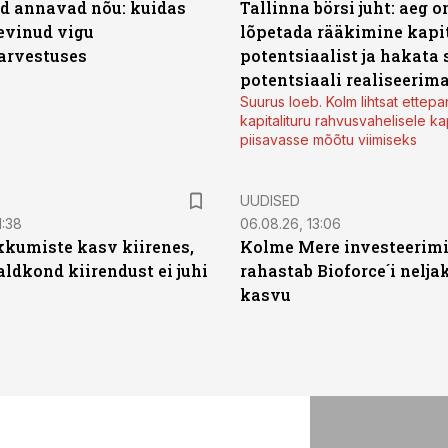
d annavad nõu: kuidas
Tallinna börsi juht: aeg o
levinud vigu
lõpetada rääkimine kapit
arvestuses
potentsiaalist ja hakata 
potentsiaali realiseerim
Suurus loeb. Kolm lihtsat ettepa
kapitalituru rahvusvahelisele kap
piisavasse mõõtu viimiseks
UUDISED
1:38
06.08.26, 13:06
kumiste kasv kiirenes,
Kolme Mere investeerim
aldkond kiirendust ei juhi
rahastab Bioforce´i nelja
kasvu