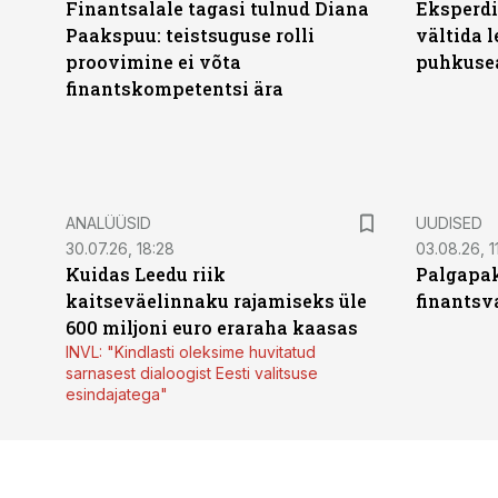
Finantsalale tagasi tulnud Diana
Eksperdi
Paakspuu: teistsuguse rolli
vältida 
proovimine ei võta
puhkuse
finantskompetentsi ära
ANALÜÜSID
UUDISED
30.07.26, 18:28
03.08.26, 1
Kuidas Leedu riik
Palgapak
kaitseväelinnaku rajamiseks üle
finantsv
600 miljoni euro eraraha kaasas
INVL: "Kindlasti oleksime huvitatud
sarnasest dialoogist Eesti valitsuse
esindajatega"