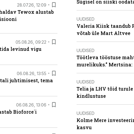
Sügisel on siiski oodat
28.07.26, 12:09
 haldav Tewox alustab
isiooni
UUDISED
Valeria Kiisk taandub R
võtab üle Mart Altvee
05.08.26, 09:22
tida levinud vigu
UUDISED
Töötleva tööstuse maht 
murelikuks.” Mertsina:
06.08.26, 13:55
tali juhtimisest, tema
UUDISED
Telia ja LHV tõid turul
kindlustuse
06.08.26, 13:06
stab Bioforce´i
UUDISED
Kolme Mere investeerim
kasvu