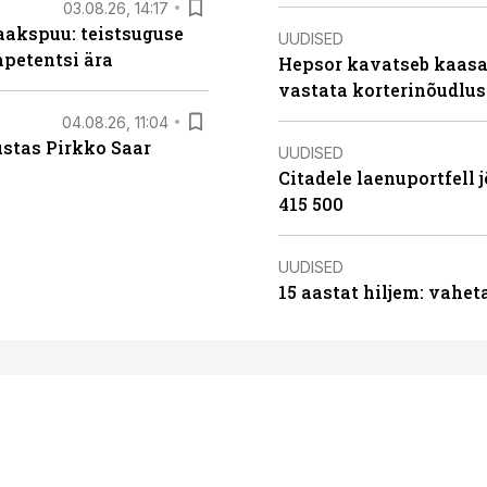
03.08.26, 14:17
aakspuu: teistsuguse
UUDISED
mpetentsi ära
Hepsor kavatseb kaasa
vastata korterinõudlus
04.08.26, 11:04
ustas Pirkko Saar
UUDISED
Citadele laenuportfell j
415 500
UUDISED
15 aastat hiljem: vahet