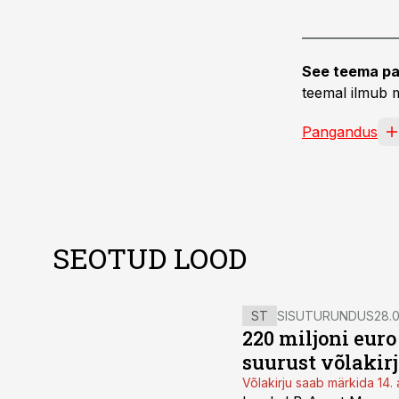
See teema pa
teemal ilmub m
Pangandus
SEOTUD LOOD
ST
SISUTURUNDUS
28.0
220 miljoni eur
suurust võlakir
Võlakirju saab märkida 14. 