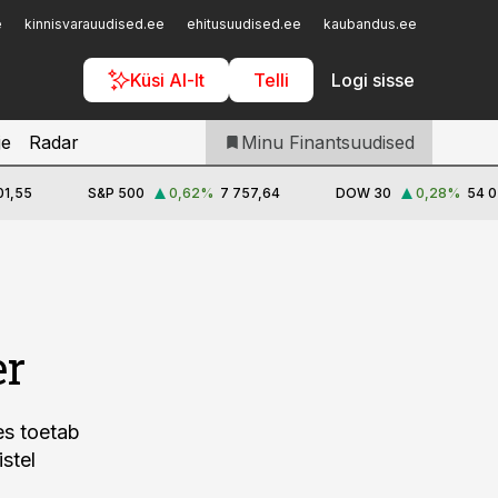
Iseteenindus
e
kinnisvarauudised.ee
ehitusuudised.ee
kaubandus.ee
toostusu
Telli Finantsuudised
Küsi AI-lt
Telli
Logi sisse
je
Radar
Minu Finantsuudised
01,55
S&P 500
0,62
%
7 757,64
DOW 30
0,28
%
54 0
er
es toetab
stel