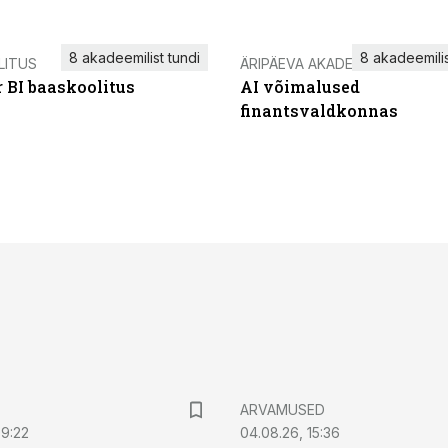
8 akadeemilist tundi
8 akadeemilis
LITUS
ÄRIPÄEVA AKADEEMIA
 BI baaskoolitus
AI võimalused
finantsvaldkonnas
ARVAMUSED
09:22
04.08.26, 15:36