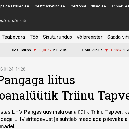
palgauudised.ee
bestmarketing.ee
personaliuudised.ee
aripaev.e
Infopank
Radar
Teabevara
Töö
Sisuturundus
Võlaregister
Saada vih
OMX Tallinn
−0,06
%
2 157,09
OMX Vilnius
−0,16
%
1 5
18.01.24, 14:28
angaga liitus
analüütik Triinu Tapv
ustas LHV Pangas uus makroanalüütik Triinu Tapver, k
dega LHV äritegevust ja suhtleb meediaga päevakajali
madel.