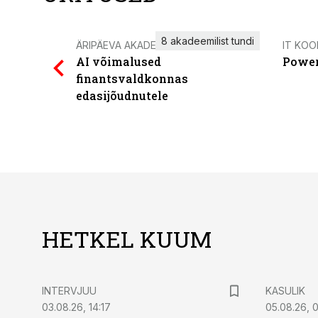
8 akadeemilist tundi
ÄRIPÄEVA AKADEEMIA
IT KOO
AI võimalused
Power
finantsvaldkonnas
edasijõudnutele
HETKEL KUUM
INTERVJUU
KASULIK
03.08.26, 14:17
05.08.26, 