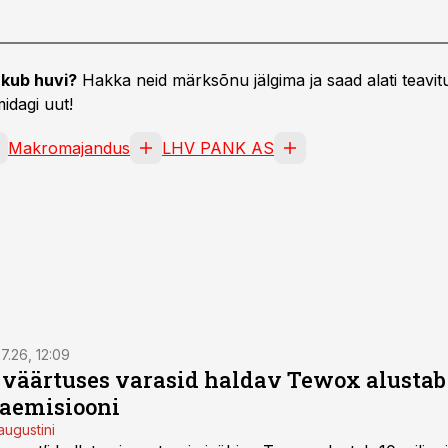
kub huvi?
Hakka neid märksõnu jälgima ja saad alati teavitu
idagi uut!
Makromajandus
LHV PANK AS
7.26, 12:09
o väärtuses varasid haldav Tewox alustab 
jaemisiooni
augustini