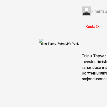
Finantsu
Kuula
Triinu Tapver
Foto:
LHV Pank
Triinu Tapver
investeerimis
rahanduse ins
portfellijuhti
majandusanalü