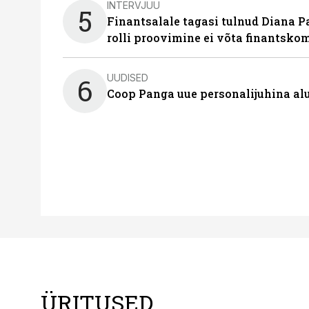
INTERVJUU
5
Finantsalale tagasi tulnud Diana P
rolli proovimine ei võta finantsko
UUDISED
6
Coop Panga uue personalijuhina al
ÜRITUSED