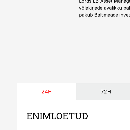
Lords LB Asset Managem
võlakirjade avalikku pa
pakub Baltimaade invest
augustini.
24H
72H
ENIMLOETUD