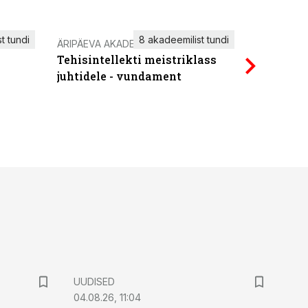
t tundi
8 akadeemilist tundi
ÄRIPÄEVA AKADEEMIA
IT KOOLIT
Tehisintellekti meistriklass
Power Qu
juhtidele - vundament
UUDISED
04.08.26, 11:04