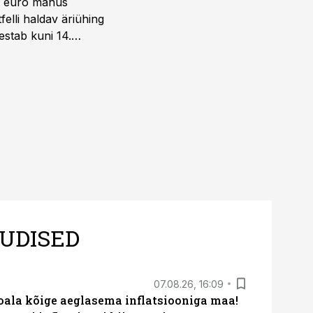
ni euro mahus
elli haldav äriühing
estab kuni 14.
UDISED
07.08.26, 16:09
roala kõige aeglasema inflatsiooniga maa!