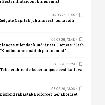
a Eesti inflatsiooni kiirenemist
06.08.26, 13:55
edgate Capitali juhtimisest, tema rolli
06.08.26, 13:48
langes viiendat kuud järjest. Eamets: “Teeb
 “Kindlustunne näitab paranemist”
06.08.26, 13:24
e Telia erakliente küberkahjude eest kaitsva
06.08.26, 13:06
isfond rahastab Bioforce´i neljakordset