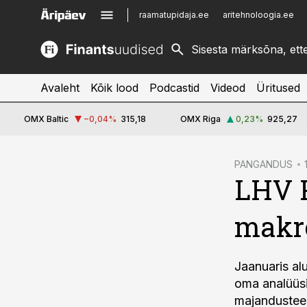
raamatupidaja.ee
aritehnoloogia.ee
kinnisvarauudised.ee
imelineajalugu.ee
logistikauudised.ee
imelineteadus.ee
Avaleht
Kõik lood
Podcastid
Videod
Üritused
OMX Baltic
−0,04
%
315,18
OMX Riga
0,23
%
925,27
cebook
PANGANDUS
LHV P
Twitter)
kedIn
makro
ail
k
Jaanuaris al
oma analüüsi
majandustee