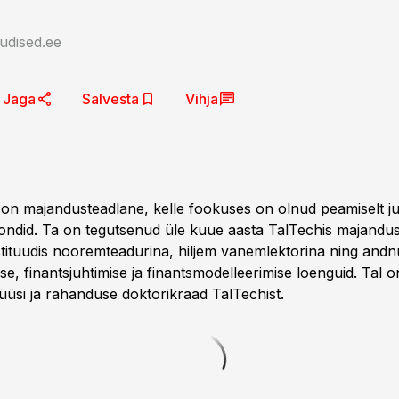
udised.ee
Jaga
Salvesta
Vihja
 on majandusteadlane, kelle fookuses on olnud peamiselt ju
fondid. Ta on tegutsenud üle kuue aasta TalTechis majandus
tituudis nooremteadurina, hiljem vanemlektorina ning and
mise, finantsjuhtimise ja finantsmodelleerimise loenguid. Tal o
üsi ja rahanduse doktorikraad TalTechist.