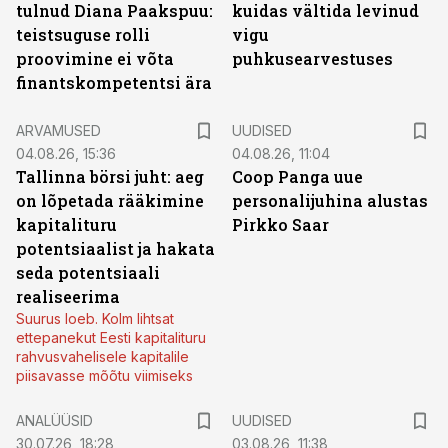
tulnud Diana Paakspuu:
kuidas vältida levinud
teistsuguse rolli
vigu
proovimine ei võta
puhkusearvestuses
finantskompetentsi ära
ARVAMUSED
UUDISED
04.08.26, 15:36
04.08.26, 11:04
Tallinna börsi juht: aeg
Coop Panga uue
on lõpetada rääkimine
personalijuhina alustas
kapitalituru
Pirkko Saar
potentsiaalist ja hakata
seda potentsiaali
realiseerima
Suurus loeb. Kolm lihtsat
ettepanekut Eesti kapitalituru
rahvusvahelisele kapitalile
piisavasse mõõtu viimiseks
ANALÜÜSID
UUDISED
30.07.26, 18:28
03.08.26, 11:38