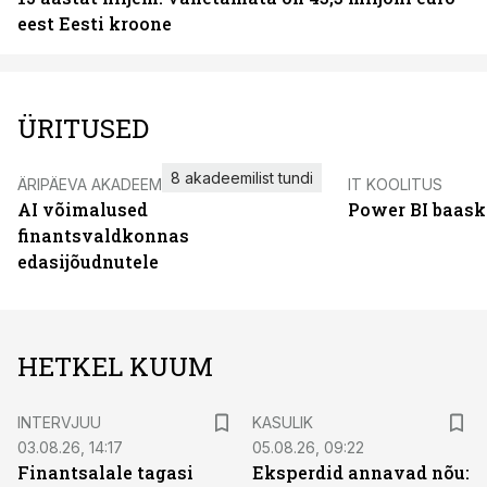
eest Eesti kroone
ÜRITUSED
8 akadeemilist tundi
ÄRIPÄEVA AKADEEMIA
IT KOOLITUS
AI võimalused
Power BI baask
finantsvaldkonnas
edasijõudnutele
HETKEL KUUM
INTERVJUU
KASULIK
03.08.26, 14:17
05.08.26, 09:22
Finantsalale tagasi
Eksperdid annavad nõu: