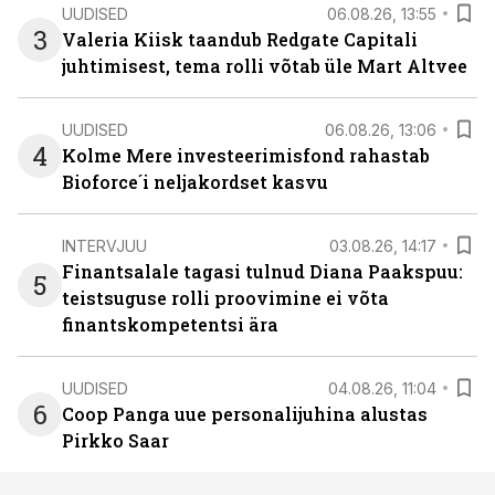
UUDISED
06.08.26, 13:55
3
Valeria Kiisk taandub Redgate Capitali
juhtimisest, tema rolli võtab üle Mart Altvee
UUDISED
06.08.26, 13:06
4
Kolme Mere investeerimisfond rahastab
Bioforce´i neljakordset kasvu
INTERVJUU
03.08.26, 14:17
Finantsalale tagasi tulnud Diana Paakspuu:
5
teistsuguse rolli proovimine ei võta
finantskompetentsi ära
UUDISED
04.08.26, 11:04
6
Coop Panga uue personalijuhina alustas
Pirkko Saar