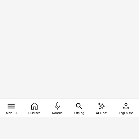
Menüü
Uudised
Raadio
Otsing
AI Chat
Logi sisse