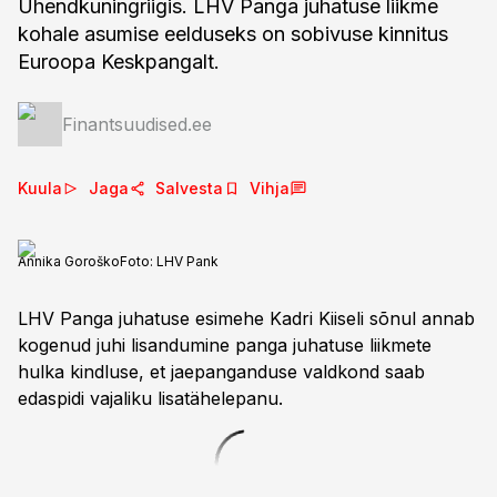
Ühendkuningriigis. LHV Panga juhatuse liikme
kohale asumise eelduseks on sobivuse kinnitus
Euroopa Keskpangalt.
Finantsuudised.ee
Kuula
Jaga
Salvesta
Vihja
Annika Goroško
Foto:
LHV Pank
LHV Panga juhatuse esimehe Kadri Kiiseli sõnul annab
kogenud juhi lisandumine panga juhatuse liikmete
hulka kindluse, et jaepanganduse valdkond saab
edaspidi vajaliku lisatähelepanu.