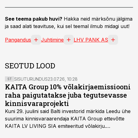
See teema pakub huvi?
Hakka neid märksõnu jälgima
ja saad alati teavituse, kui sel teemal ilmub midagi uut!
Pangandus
Juhtimine
LHV PANK AS
SEOTUD LOOD
SISUTURUNDUS
23.07.26, 10:28
ST
KAITA Group 10% võlakirjaemissiooni
raha paigutatakse juba tegutsevasse
kinnisvaraprojekti
Kuni 29. juulini said Balti investorid märkida Leedu ühe
suurima kinnisvaraarendaja KAITA Group ettevõtte
KAITA LV LIVING SIA emiteeritud võlakirju.
Kaheaastased võlakirjad pakuvad 10% aastast intressi