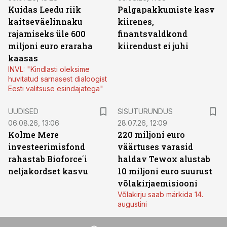
Kuidas Leedu riik
Palgapakkumiste kasv
kaitseväelinnaku
kiirenes,
rajamiseks üle 600
finantsvaldkond
miljoni euro eraraha
kiirendust ei juhi
kaasas
INVL: "Kindlasti oleksime
huvitatud sarnasest dialoogist
Eesti valitsuse esindajatega"
ST
UUDISED
SISUTURUNDUS
06.08.26, 13:06
28.07.26, 12:09
Kolme Mere
220 miljoni euro
investeerimisfond
väärtuses varasid
rahastab Bioforce´i
haldav Tewox alustab
neljakordset kasvu
10 miljoni euro suurust
võlakirjaemisiooni
Võlakirju saab märkida 14.
augustini