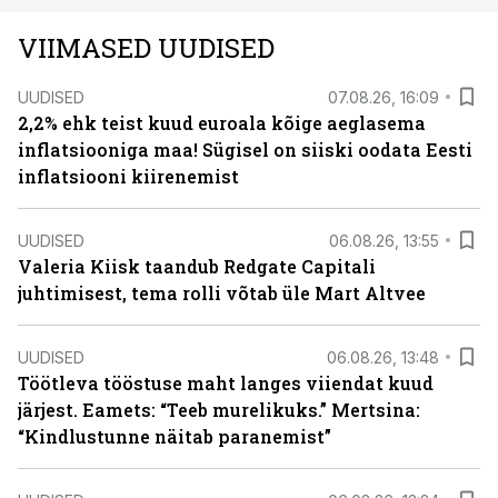
VIIMASED UUDISED
UUDISED
07.08.26, 16:09
2,2% ehk teist kuud euroala kõige aeglasema
inflatsiooniga maa! Sügisel on siiski oodata Eesti
inflatsiooni kiirenemist
UUDISED
06.08.26, 13:55
Valeria Kiisk taandub Redgate Capitali
juhtimisest, tema rolli võtab üle Mart Altvee
UUDISED
06.08.26, 13:48
Töötleva tööstuse maht langes viiendat kuud
järjest. Eamets: “Teeb murelikuks.” Mertsina:
“Kindlustunne näitab paranemist”