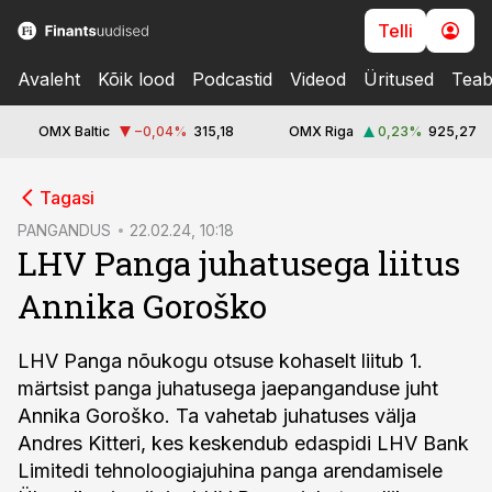
Telli
Avaleht
Kõik lood
Podcastid
Videod
Üritused
Teab
OMX Baltic
−0,04
%
315,18
OMX Riga
0,23
%
925,27
cebook
Tagasi
Twitter)
PANGANDUS
22.02.24, 10:18
LHV Panga juhatusega liitus
kedIn
Annika Goroško
ail
k
LHV Panga nõukogu otsuse kohaselt liitub 1.
märtsist panga juhatusega jaepanganduse juht
Annika Goroško. Ta vahetab juhatuses välja
Andres Kitteri, kes keskendub edaspidi LHV Bank
Limitedi tehnoloogiajuhina panga arendamisele