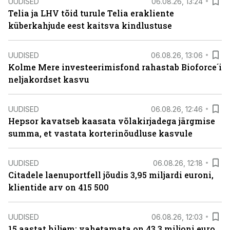
UUDISED
06.08.26, 13:24
Telia ja LHV tõid turule Telia erakliente
küberkahjude eest kaitsva kindlustuse
UUDISED
06.08.26, 13:06
Kolme Mere investeerimisfond rahastab Bioforce´i
neljakordset kasvu
UUDISED
06.08.26, 12:46
Hepsor kavatseb kaasata võlakirjadega järgmise
summa, et vastata korterinõudluse kasvule
UUDISED
06.08.26, 12:18
Citadele laenuportfell jõudis 3,95 miljardi euroni,
klientide arv on 415 500
UUDISED
06.08.26, 12:03
15 aastat hiljem: vahetamata on 43,3 miljoni euro