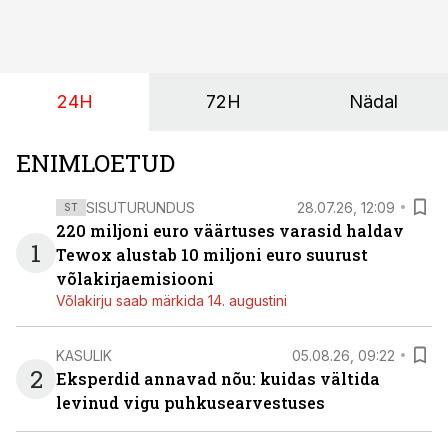
ja minimaalne investeerimissumma on 1000 eurot.
24H
72H
Nädal
ENIMLOETUD
SISUTURUNDUS
28.07.26, 12:09
ST
220 miljoni euro väärtuses varasid haldav
1
Tewox alustab 10 miljoni euro suurust
võlakirjaemisiooni
Võlakirju saab märkida 14. augustini
KASULIK
05.08.26, 09:22
2
Eksperdid annavad nõu: kuidas vältida
levinud vigu puhkusearvestuses