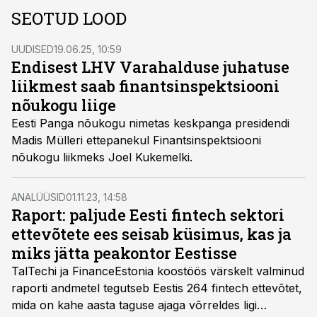
SEOTUD LOOD
UUDISED
19.06.25, 10:59
Endisest LHV Varahalduse juhatuse
liikmest saab finantsinspektsiooni
nõukogu liige
Eesti Panga nõukogu nimetas keskpanga presidendi
Madis Mülleri ettepanekul Finantsinspektsiooni
nõukogu liikmeks Joel Kukemelki.
ANALÜÜSID
01.11.23, 14:58
Raport: paljude Eesti fintech sektori
ettevõtete ees seisab küsimus, kas ja
miks jätta peakontor Eestisse
TalTechi ja FinanceEstonia koostöös värskelt valminud
raporti andmetel tegutseb Eestis 264 fintech ettevõtet,
mida on kahe aasta taguse ajaga võrreldes ligi