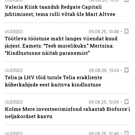
Valeria Kiisk taandub Redgate Capitali
juhtimisest, tema rolli võtab üle Mart Altvee
UUDISED
06.08.26, 13:48
Töötleva tööstuse maht langes viiendat kuud
järjest. Eamets: “Teeb murelikuks.” Mertsina:
“Kindlustunne näitab paranemist”
UUDISED
06.08.26, 13:24
Telia ja LHV tõid turule Telia erakliente
küberkahjude eest kaitsva kindlustuse
UUDISED
06.08.26, 13:06
Kolme Mere investeerimisfond rahastab Bioforce´i
neljakordset kasvu
UUDISED
06.08.26, 12:46