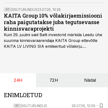
veerandi võrra rohkem, teatas FinanceEstonia. Sektori
ettevõtete varade maht ulatub 2,24 miljardi ning
SISUTURUNDUS
23.07.26, 10:28
ST
puhaskasum 136 miljoni euroni.
KAITA Group 10% võlakirjaemissiooni
raha paigutatakse juba tegutsevasse
kinnisvaraprojekti
Kuni 29. juulini said Balti investorid märkida Leedu ühe
suurima kinnisvaraarendaja KAITA Group ettevõtte
KAITA LV LIVING SIA emiteeritud võlakirju.
Kaheaastased võlakirjad pakuvad 10% aastast intressi
ja minimaalne investeerimissumma on 1000 eurot.
24H
72H
Nädal
ENIMLOETUD
SISUTURUNDUS
28.07.26, 12:09
ST