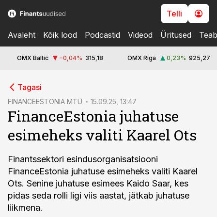
Telli
Avaleht
Kõik lood
Podcastid
Videod
Üritused
Teab
OMX Baltic
−0,04
%
315,18
OMX Riga
0,23
%
925,27
cebook
Tagasi
Twitter)
FINANCEESTONIA MTÜ
15.09.25, 13:47
FinanceEstonia juhatuse
kedIn
esimeheks valiti Kaarel Ots
ail
k
Finantssektori esindusorganisatsiooni
FinanceEstonia juhatuse esimeheks valiti Kaarel
Ots. Senine juhatuse esimees Kaido Saar, kes
pidas seda rolli ligi viis aastat, jätkab juhatuse
liikmena.