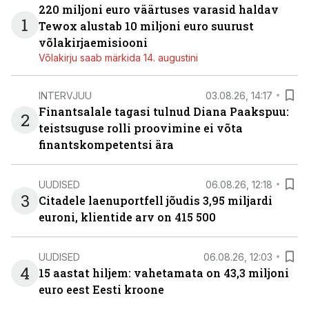
220 miljoni euro väärtuses varasid haldav
1
Tewox alustab 10 miljoni euro suurust
võlakirjaemisiooni
Võlakirju saab märkida 14. augustini
INTERVJUU
03.08.26, 14:17
Finantsalale tagasi tulnud Diana Paakspuu:
2
teistsuguse rolli proovimine ei võta
finantskompetentsi ära
UUDISED
06.08.26, 12:18
3
Citadele laenuportfell jõudis 3,95 miljardi
euroni, klientide arv on 415 500
UUDISED
06.08.26, 12:03
4
15 aastat hiljem: vahetamata on 43,3 miljoni
euro eest Eesti kroone