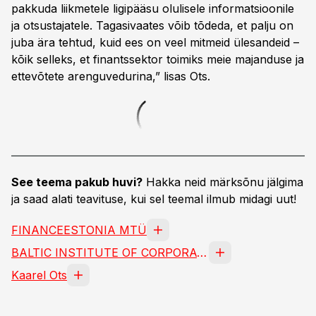
pakkuda liikmetele ligipääsu olulisele informatsioonile
ja otsustajatele. Tagasivaates võib tõdeda, et palju on
juba ära tehtud, kuid ees on veel mitmeid ülesandeid –
kõik selleks, et finantssektor toimiks meie majanduse ja
ettevõtete arenguvedurina,” lisas Ots.
See teema pakub huvi?
Hakka neid märksõnu jälgima
ja saad alati teavituse, kui sel teemal ilmub midagi uut!
FINANCEESTONIA MTÜ
BALTIC INSTITUTE OF CORPORATE GOVERNANCE ASSOCIATI
Kaarel Ots