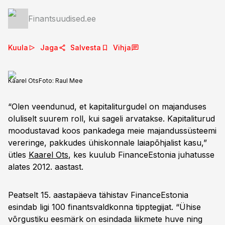
Finantsuudised.ee
Kuula
Jaga
Salvesta
Vihja
Kaarel Ots
Foto:
Raul Mee
“Olen veendunud, et kapitaliturgudel on majanduses
oluliselt suurem roll, kui sageli arvatakse. Kapitaliturud
moodustavad koos pankadega meie majandussüsteemi
vereringe, pakkudes ühiskonnale laiapõhjalist kasu,”
ütles
Kaarel Ots
, kes kuulub FinanceEstonia juhatusse
alates 2012. aastast.
Peatselt 15. aastapäeva tähistav FinanceEstonia
esindab ligi 100 finantsvaldkonna tipptegijat. “Ühise
võrgustiku eesmärk on esindada liikmete huve ning