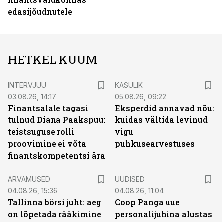
edasijõudnutele
HETKEL KUUM
INTERVJUU
KASULIK
03.08.26, 14:17
05.08.26, 09:22
Finantsalale tagasi
Eksperdid annavad nõu:
tulnud Diana Paakspuu:
kuidas vältida levinud
teistsuguse rolli
vigu
proovimine ei võta
puhkusearvestuses
finantskompetentsi ära
ARVAMUSED
UUDISED
04.08.26, 15:36
04.08.26, 11:04
Tallinna börsi juht: aeg
Coop Panga uue
on lõpetada rääkimine
personalijuhina alustas