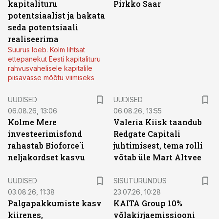
kapitalituru
Pirkko Saar
potentsiaalist ja hakata
seda potentsiaali
realiseerima
Suurus loeb. Kolm lihtsat
ettepanekut Eesti kapitalituru
rahvusvahelisele kapitalile
piisavasse mõõtu viimiseks
UUDISED
UUDISED
06.08.26, 13:06
06.08.26, 13:55
Kolme Mere
Valeria Kiisk taandub
investeerimisfond
Redgate Capitali
rahastab Bioforce´i
juhtimisest, tema rolli
neljakordset kasvu
võtab üle Mart Altvee
ST
UUDISED
SISUTURUNDUS
03.08.26, 11:38
23.07.26, 10:28
Palgapakkumiste kasv
KAITA Group 10%
kiirenes,
võlakirjaemissiooni