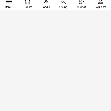
Menüü
Uudised
Raadio
Otsing
AI Chat
Logi sisse
Vana-Lõuna 39/1, 19094 Tallinn
(+372) 667 0111
finantsuudised@finantsuudised.ee
Telli
Reklaam
Firmast
Sisu kasutamisõigused
Ajakirjaniku
eetikakoodeks
Üldtingimused
Privaatsustingimused
Küpsiste poliitika
KKK