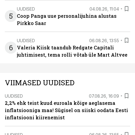
UUDISED
04.08.26, 11:04
5
Coop Panga uue personalijuhina alustas
Pirkko Saar
UUDISED
06.08.26, 13:55
6
Valeria Kiisk taandub Redgate Capitali
juhtimisest, tema rolli võtab üle Mart Altvee
VIIMASED UUDISED
UUDISED
07.08.26, 16:09
2,2% ehk teist kuud euroala kõige aeglasema
inflatsiooniga maa! Sügisel on siiski oodata Eesti
inflatsiooni kiirenemist
UUDISED
06.08.26, 13:55