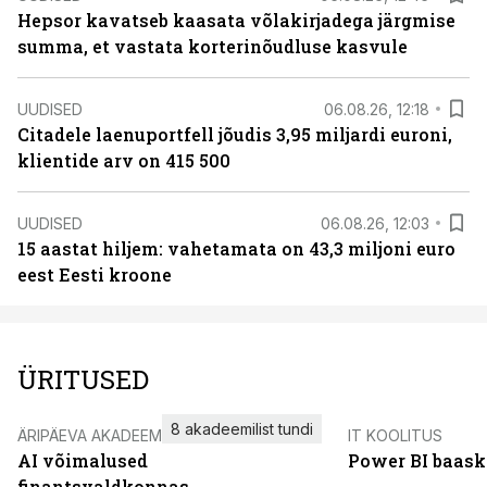
Hepsor kavatseb kaasata võlakirjadega järgmise
summa, et vastata korterinõudluse kasvule
UUDISED
06.08.26, 12:18
Citadele laenuportfell jõudis 3,95 miljardi euroni,
klientide arv on 415 500
UUDISED
06.08.26, 12:03
15 aastat hiljem: vahetamata on 43,3 miljoni euro
eest Eesti kroone
ÜRITUSED
8 akadeemilist tundi
ÄRIPÄEVA AKADEEMIA
IT KOOLITUS
AI võimalused
Power BI baask
finantsvaldkonnas