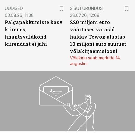
ST
UUDISED
SISUTURUNDUS
03.08.26, 11:38
28.07.26, 12:09
Palgapakkumiste kasv
220 miljoni euro
kiirenes,
väärtuses varasid
finantsvaldkond
haldav Tewox alustab
kiirendust ei juhi
10 miljoni euro suurust
võlakirjaemisiooni
Võlakirju saab märkida 14.
augustini