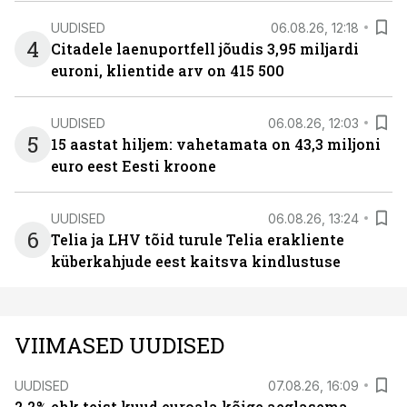
UUDISED
06.08.26, 12:18
4
Citadele laenuportfell jõudis 3,95 miljardi
euroni, klientide arv on 415 500
UUDISED
06.08.26, 12:03
5
15 aastat hiljem: vahetamata on 43,3 miljoni
euro eest Eesti kroone
UUDISED
06.08.26, 13:24
6
Telia ja LHV tõid turule Telia erakliente
küberkahjude eest kaitsva kindlustuse
VIIMASED UUDISED
UUDISED
07.08.26, 16:09
2,2% ehk teist kuud euroala kõige aeglasema