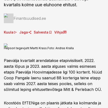
kvartalis kolme uue eluhoone ehitust.
Finantsuudised.ee
Kuula
Jaga
Salvesta
Vihja
Hepsori tegevjuht Martti Krass.
Foto:
Andras Kralla
Paevälja kvartalit arendatakse etapiviisiliselt. 2022.
aasta lõpus ja 2023. aasta alguses valmis esimeses
etapis Paevälja Hoovimajadesse ligi 100 korterit. Nüüd
Coop Pangale laenu saanud 88 korteriga teine etapp
saab valmis 2027. aasta teises pooles, selleks on
sõlmitud leping ehitusettevõtega Mitt & Perlebach OÜ.
Koostöös EfTENiga on plaanis jätkata ka kolmanda ja