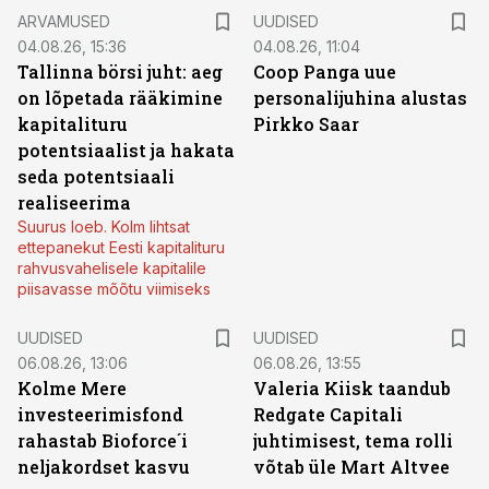
ARVAMUSED
UUDISED
04.08.26, 15:36
04.08.26, 11:04
Tallinna börsi juht: aeg
Coop Panga uue
on lõpetada rääkimine
personalijuhina alustas
kapitalituru
Pirkko Saar
potentsiaalist ja hakata
seda potentsiaali
realiseerima
Suurus loeb. Kolm lihtsat
ettepanekut Eesti kapitalituru
rahvusvahelisele kapitalile
piisavasse mõõtu viimiseks
UUDISED
UUDISED
06.08.26, 13:06
06.08.26, 13:55
Kolme Mere
Valeria Kiisk taandub
investeerimisfond
Redgate Capitali
rahastab Bioforce´i
juhtimisest, tema rolli
neljakordset kasvu
võtab üle Mart Altvee