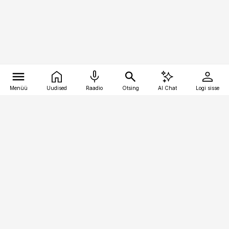
Menüü
Uudised
Raadio
Otsing
AI Chat
Logi sisse
Vana-Lõuna 39/1, 19094 Tallinn
(+372) 667 0111
finantsuudised@finantsuudised.ee
Telli
Reklaam