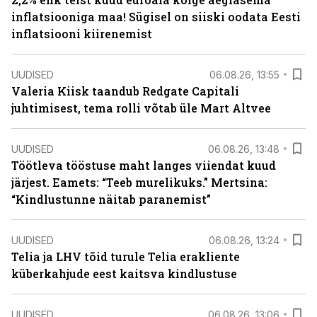
inflatsiooniga maa! Sügisel on siiski oodata Eesti
inflatsiooni kiirenemist
UUDISED
06.08.26, 13:55
Valeria Kiisk taandub Redgate Capitali
juhtimisest, tema rolli võtab üle Mart Altvee
UUDISED
06.08.26, 13:48
Töötleva tööstuse maht langes viiendat kuud
järjest. Eamets: “Teeb murelikuks.” Mertsina:
“Kindlustunne näitab paranemist”
UUDISED
06.08.26, 13:24
Telia ja LHV tõid turule Telia erakliente
küberkahjude eest kaitsva kindlustuse
UUDISED
06.08.26, 13:06