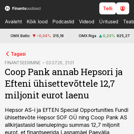
Telli
Avaleht
Kõik lood
Podcastid
Videod
Üritused
Teab
OMX Baltic
−0,04
%
315,18
OMX Riga
0,23
%
925,27
cebook
cebook
Tagasi
Twitter)
Twitter)
FINANTSEERIMINE
03.07.26, 21:01
Coop Pank annab Hepsori ja
kedIn
kedIn
Efteni ühisettevõttele 12,7
ail
ail
miljonit eurot laenu
k
k
Hepsor AS-i ja EfTEN Special Opportunities Fundi
ühisettevõte Hepsor SOF OÜ ning Coop Pank AS
allkirjastasid laenulepingu summas 12,7 miljonit
eurot, et finantseerida Lasnamäel Paevälja