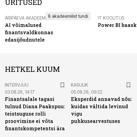
ÜRITUSED
8 akadeemilist tundi
ÄRIPÄEVA AKADEEMIA
IT KOOLITUS
AI võimalused
Power BI baask
finantsvaldkonnas
edasijõudnutele
HETKEL KUUM
INTERVJUU
KASULIK
03.08.26, 14:17
05.08.26, 09:22
Finantsalale tagasi
Eksperdid annavad nõu:
tulnud Diana Paakspuu:
kuidas vältida levinud
teistsuguse rolli
vigu
proovimine ei võta
puhkusearvestuses
finantskompetentsi ära