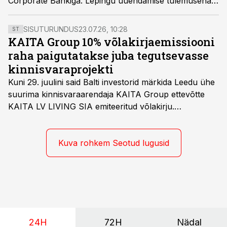
Corporate Bankiga. Lepingu uuendamise tulemusena
suurendati vee-ettevõtte pikaajaliste laenude vaba
limiiti 74 miljoni euro võrra.
SISUTURUNDUS
23.07.26, 10:28
ST
KAITA Group 10% võlakirjaemissiooni
raha paigutatakse juba tegutsevasse
kinnisvaraprojekti
Kuni 29. juulini said Balti investorid märkida Leedu ühe
suurima kinnisvaraarendaja KAITA Group ettevõtte
KAITA LV LIVING SIA emiteeritud võlakirju.
Kaheaastased võlakirjad pakuvad 10% aastast intressi
ja minimaalne investeerimissumma on 1000 eurot.
Kuva rohkem Seotud lugusid
24H
72H
Nädal