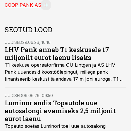
COOP PANK AS
SEOTUD LOOD
UUDISED
29.06.26, 10:16
LHV Pank annab T1 keskusele 17
miljonilt eurot laenu lisaks
T1 keskuse operaatorfirma OÜ Lintgen ja AS LHV
Pank uuendasid koostöölepingut, millega pank
finantseerib keskust täiendava 17 miljoni euroga. T1
laenumaht ulatub nüüd ligi 30 miljoni euroni.
UUDISED
09.06.26, 09:50
Luminor andis Topautole uue
autosalongi avamiseks 2,5 miljonit
eurot laenu
Topauto soetas Luminori toel uue autosalongi