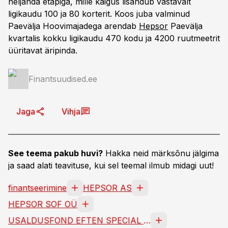
neljanda etapiga, mille käigus lisandub vastavalt
ligikaudu 100 ja 80 korterit. Koos juba valminud
Paevälja Hoovimajadega arendab
Hepsor
Paevälja
kvartalis kokku ligikaudu 470 kodu ja 4200 ruutmeetrit
üüritavat äripinda.
Finantsuudised.ee
Jaga
Vihja
See teema pakub huvi?
Hakka neid märksõnu jälgima
ja saad alati teavituse, kui sel teemal ilmub midagi uut!
finantseerimine
HEPSOR AS
HEPSOR SOF OÜ
USALDUSFOND EFTEN SPECIAL OPPORTUNITIES FUND UÜ