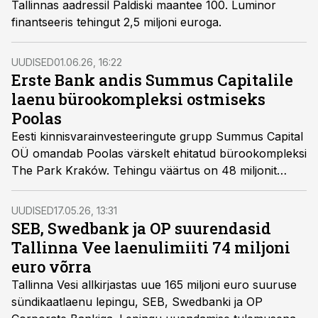
Tallinnas aadressil Paldiski maantee 100. Luminor
finantseeris tehingut 2,5 miljoni euroga.
UUDISED
01.06.26, 16:22
Erste Bank andis Summus Capitalile
laenu bürookompleksi ostmiseks
Poolas
Eesti kinnisvarainvesteeringute grupp Summus Capital
OÜ omandab Poolas värskelt ehitatud bürookompleksi
The Park Kraków. Tehingu väärtus on 48 miljonit
eurot
UUDISED
17.05.26, 13:31
SEB, Swedbank ja OP suurendasid
Tallinna Vee laenulimiiti 74 miljoni
euro võrra
Tallinna Vesi allkirjastas uue 165 miljoni euro suuruse
sündikaatlaenu lepingu, SEB, Swedbanki ja OP