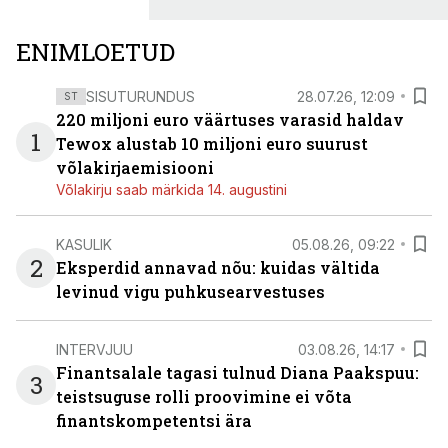
ENIMLOETUD
SISUTURUNDUS
28.07.26, 12:09
ST
220 miljoni euro väärtuses varasid haldav
1
Tewox alustab 10 miljoni euro suurust
võlakirjaemisiooni
Võlakirju saab märkida 14. augustini
KASULIK
05.08.26, 09:22
2
Eksperdid annavad nõu: kuidas vältida
levinud vigu puhkusearvestuses
INTERVJUU
03.08.26, 14:17
Finantsalale tagasi tulnud Diana Paakspuu:
3
teistsuguse rolli proovimine ei võta
finantskompetentsi ära