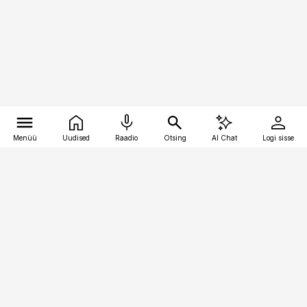
Menüü
Uudised
Raadio
Otsing
AI Chat
Logi sisse
Vana-Lõuna 39/1, 19094 Tallinn
(+372) 667 0111
finantsuudised@finantsuudised.ee