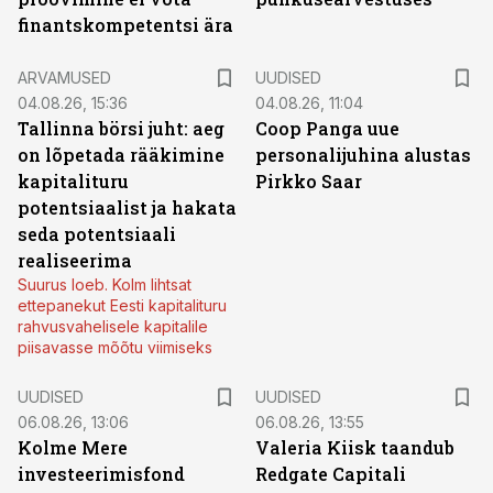
finantskompetentsi ära
ARVAMUSED
UUDISED
04.08.26, 15:36
04.08.26, 11:04
Tallinna börsi juht: aeg
Coop Panga uue
on lõpetada rääkimine
personalijuhina alustas
kapitalituru
Pirkko Saar
potentsiaalist ja hakata
seda potentsiaali
realiseerima
Suurus loeb. Kolm lihtsat
ettepanekut Eesti kapitalituru
rahvusvahelisele kapitalile
piisavasse mõõtu viimiseks
UUDISED
UUDISED
06.08.26, 13:06
06.08.26, 13:55
Kolme Mere
Valeria Kiisk taandub
investeerimisfond
Redgate Capitali