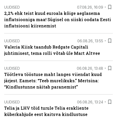
UUDISED
07.08.26, 16:09
2,2% ehk teist kuud euroala kõige aeglasema
inflatsiooniga maa! Sügisel on siiski oodata Eesti
inflatsiooni kiirenemist
UUDISED
06.08.26, 13:55
Valeria Kiisk taandub Redgate Capitali
juhtimisest, tema rolli võtab üle Mart Altvee
UUDISED
06.08.26, 13:48
Töötleva tööstuse maht langes viiendat kuud
järjest. Eamets: “Teeb murelikuks.” Mertsina:
“Kindlustunne näitab paranemist”
UUDISED
06.08.26, 13:24
Telia ja LHV tõid turule Telia erakliente
küberkahjude eest kaitsva kindlustuse