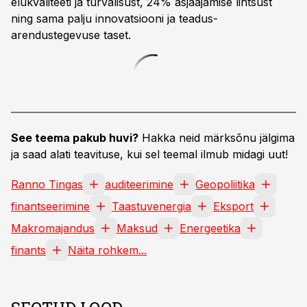
elukvaliteeti ja turvalisust, 24% asjaajamise lihtsust
ning sama palju innovatsiooni ja teadus-
arendustegevuse taset.
See teema pakub huvi?
Hakka neid märksõnu jälgima
ja saad alati teavituse, kui sel teemal ilmub midagi uut!
Ranno Tingas
auditeerimine
Geopoliitika
finantseerimine
Taastuvenergia
Eksport
Makromajandus
Maksud
Energeetika
finants
Näita rohkem...