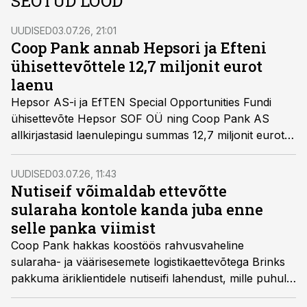
SEOTUD LOOD
UUDISED
03.07.26, 21:01
Coop Pank annab Hepsori ja Efteni
ühisettevõttele 12,7 miljonit eurot
laenu
Hepsor AS-i ja EfTEN Special Opportunities Fundi
ühisettevõte Hepsor SOF OÜ ning Coop Pank AS
allkirjastasid laenulepingu summas 12,7 miljonit eurot,
et finantseerida Lasnamäel Paevälja kvartalis kolme
uue eluhoone ehitust.
UUDISED
03.07.26, 11:43
Nutiseif võimaldab ettevõtte
sularaha kontole kanda juba enne
selle panka viimist
Coop Pank hakkas koostöös rahvusvaheline
sularaha- ja väärisesemete logistikaettevõtega Brinks
pakkuma äriklientidele nutiseifi lahendust, mille puhul
tagab Brinks sularaha turvalise käitlemise ja Coop