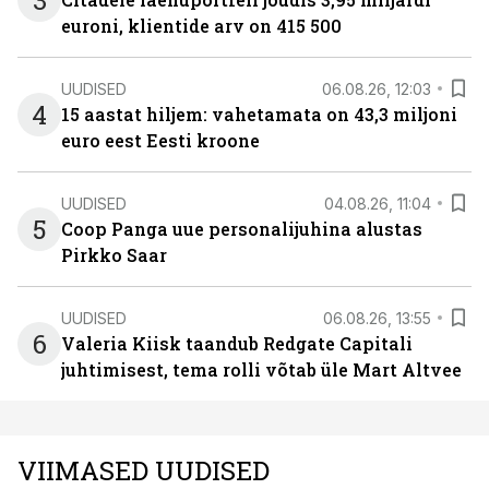
3
euroni, klientide arv on 415 500
UUDISED
06.08.26, 12:03
4
15 aastat hiljem: vahetamata on 43,3 miljoni
euro eest Eesti kroone
UUDISED
04.08.26, 11:04
5
Coop Panga uue personalijuhina alustas
Pirkko Saar
UUDISED
06.08.26, 13:55
6
Valeria Kiisk taandub Redgate Capitali
juhtimisest, tema rolli võtab üle Mart Altvee
VIIMASED UUDISED