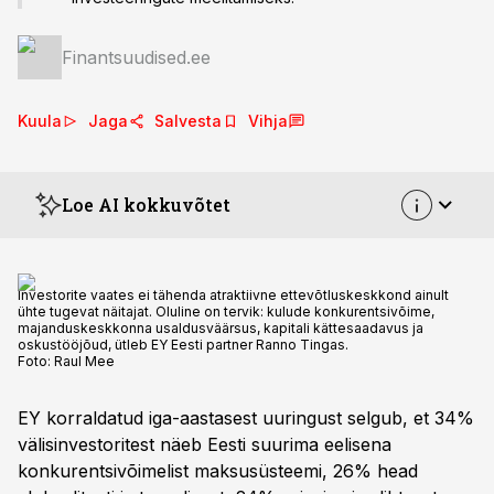
Finantsuudised.ee
Kuula
Jaga
Salvesta
Vihja
Loe AI kokkuvõtet
Investorite vaates ei tähenda atraktiivne ettevõtluskeskkond ainult
ühte tugevat näitajat. Oluline on tervik: kulude konkurentsivõime,
majanduskeskkonna usaldusväärsus, kapitali kättesaadavus ja
oskustööjõud, ütleb EY Eesti partner Ranno Tingas.
Foto:
Raul Mee
EY korraldatud iga-aastasest uuringust selgub, et 34%
välisinvestoritest näeb Eesti suurima eelisena
konkurentsivõimelist maksusüsteemi, 26% head