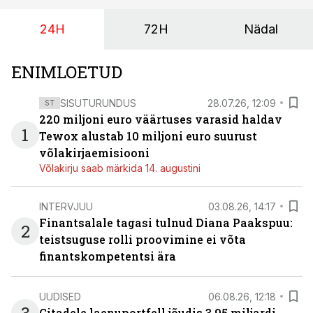
24H
72H
Nädal
ENIMLOETUD
SISUTURUNDUS
28.07.26, 12:09
ST
220 miljoni euro väärtuses varasid haldav
1
Tewox alustab 10 miljoni euro suurust
võlakirjaemisiooni
Võlakirju saab märkida 14. augustini
INTERVJUU
03.08.26, 14:17
Finantsalale tagasi tulnud Diana Paakspuu:
2
teistsuguse rolli proovimine ei võta
finantskompetentsi ära
UUDISED
06.08.26, 12:18
Citadele laenuportfell jõudis 3,95 miljardi