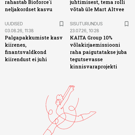
rahastab Bioforce´i
juhtimisest, tema rolli
neljakordset kasvu
võtab üle Mart Altvee
ST
UUDISED
SISUTURUNDUS
03.08.26, 11:38
23.07.26, 10:28
Palgapakkumiste kasv
KAITA Group 10%
kiirenes,
võlakirjaemissiooni
finantsvaldkond
raha paigutatakse juba
kiirendust ei juhi
tegutsevasse
kinnisvaraprojekti