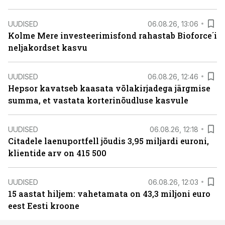
UUDISED
06.08.26, 13:06
Kolme Mere investeerimisfond rahastab Bioforce´i
neljakordset kasvu
UUDISED
06.08.26, 12:46
Hepsor kavatseb kaasata võlakirjadega järgmise
summa, et vastata korterinõudluse kasvule
UUDISED
06.08.26, 12:18
Citadele laenuportfell jõudis 3,95 miljardi euroni,
klientide arv on 415 500
UUDISED
06.08.26, 12:03
15 aastat hiljem: vahetamata on 43,3 miljoni euro
eest Eesti kroone