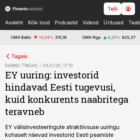
Telli
Avaleht
Kõik lood
Podcastid
Videod
Üritused
Teab
OMX Baltic
−0,04
%
315,18
OMX Riga
0,23
%
925,27
cebook
Tagasi
Twitter)
RANNO TINGAS
06.07.26, 17:10
EY uuring: investorid
kedIn
hindavad Eesti tugevusi,
ail
kuid konkurents naabritega
k
teravneb
EY välisinvesteeringute atraktiivsuse uuringu
kohaselt näevad investorid Eesti peamiste