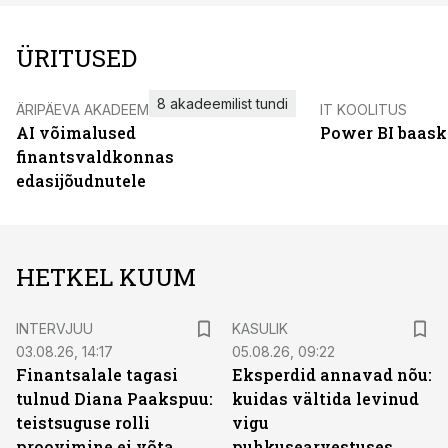
ÜRITUSED
8 akadeemilist tundi
ÄRIPÄEVA AKADEEMIA
IT KOOLITUS
AI võimalused
Power BI baask
finantsvaldkonnas
edasijõudnutele
HETKEL KUUM
INTERVJUU
KASULIK
03.08.26, 14:17
05.08.26, 09:22
Finantsalale tagasi
Eksperdid annavad nõu:
tulnud Diana Paakspuu:
kuidas vältida levinud
teistsuguse rolli
vigu
proovimine ei võta
puhkusearvestuses