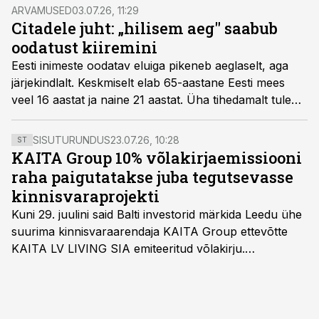
Pank võimaldab hoiustatud raha laekumise ettevõtte
ARVAMUSED
03.07.26, 11:29
arvelduskontole juba järgmisel tööpäeval.
Citadele juht: „hilisem aeg" saabub
oodatust kiiremini
Eesti inimeste oodatav eluiga pikeneb aeglaselt, aga
järjekindlalt. Keskmiselt elab 65-aastane Eesti mees
veel 16 aastat ja naine 21 aastat. Üha tihedamalt tuleb
ette ka 100. juubelisünnipäevade tähistamisi. Kas meil
jätkub lisanduvate eluaastate jaoks raha?
SISUTURUNDUS
23.07.26, 10:28
ST
KAITA Group 10% võlakirjaemissiooni
raha paigutatakse juba tegutsevasse
kinnisvaraprojekti
Kuni 29. juulini said Balti investorid märkida Leedu ühe
suurima kinnisvaraarendaja KAITA Group ettevõtte
KAITA LV LIVING SIA emiteeritud võlakirju.
Kaheaastased võlakirjad pakuvad 10% aastast intressi
ja minimaalne investeerimissumma on 1000 eurot.