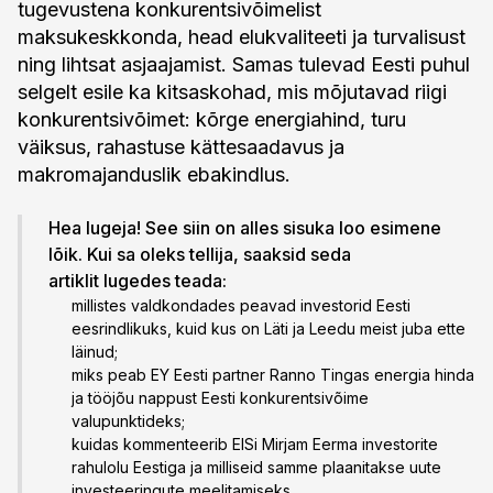
tugevustena konkurentsivõimelist
maksukeskkonda, head elukvaliteeti ja turvalisust
ning lihtsat asjaajamist. Samas tulevad Eesti puhul
selgelt esile ka kitsaskohad, mis mõjutavad riigi
konkurentsivõimet: kõrge energiahind, turu
väiksus, rahastuse kättesaadavus ja
makromajanduslik ebakindlus.
Hea lugeja! See siin on alles sisuka loo esimene
lõik. Kui sa oleks tellija, saaksid seda
artiklit lugedes teada:
millistes valdkondades peavad investorid Eesti
eesrindlikuks, kuid kus on Läti ja Leedu meist juba ette
läinud;
miks peab EY Eesti partner Ranno Tingas energia hinda
ja tööjõu nappust Eesti konkurentsivõime
valupunktideks;
kuidas kommenteerib EISi Mirjam Eerma investorite
rahulolu Eestiga ja milliseid samme plaanitakse uute
investeeringute meelitamiseks.