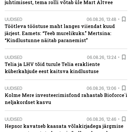
juhtimisest, tema rolli võtab üle Mart Altvee
UUDISED
06.08.26, 13:48
Töötleva tööstuse maht langes viiendat kuud
järjest. Eamets: “Teeb murelikuks.” Mertsina:
“Kindlustunne näitab paranemist”
UUDISED
06.08.26, 13:24
Telia ja LHV tõid turule Telia erakliente
küberkahjude eest kaitsva kindlustuse
UUDISED
06.08.26, 13:06
Kolme Mere investeerimisfond rahastab Bioforce´i
neljakordset kasvu
UUDISED
06.08.26, 12:46
Hepsor kavatseb kaasata võlakirjadega järgmise