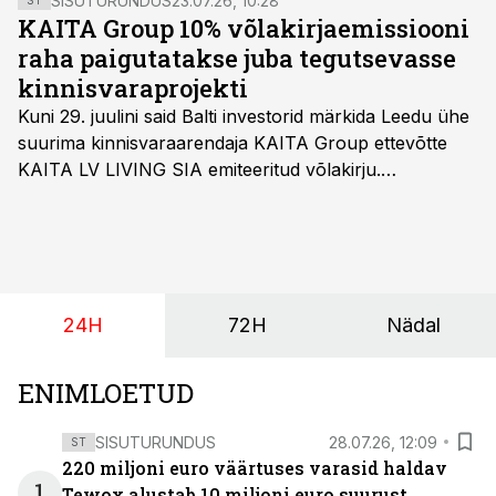
SISUTURUNDUS
23.07.26, 10:28
ST
KAITA Group 10% võlakirjaemissiooni
raha paigutatakse juba tegutsevasse
kinnisvaraprojekti
Kuni 29. juulini said Balti investorid märkida Leedu ühe
suurima kinnisvaraarendaja KAITA Group ettevõtte
KAITA LV LIVING SIA emiteeritud võlakirju.
Kaheaastased võlakirjad pakuvad 10% aastast intressi
ja minimaalne investeerimissumma on 1000 eurot.
24H
72H
Nädal
ENIMLOETUD
SISUTURUNDUS
28.07.26, 12:09
ST
220 miljoni euro väärtuses varasid haldav
1
Tewox alustab 10 miljoni euro suurust