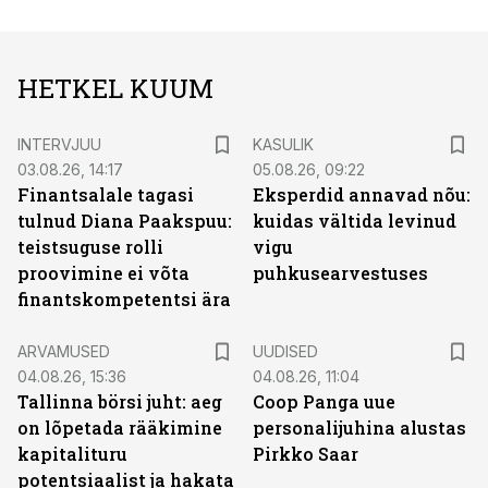
HETKEL KUUM
INTERVJUU
KASULIK
03.08.26, 14:17
05.08.26, 09:22
Finantsalale tagasi
Eksperdid annavad nõu:
tulnud Diana Paakspuu:
kuidas vältida levinud
teistsuguse rolli
vigu
proovimine ei võta
puhkusearvestuses
finantskompetentsi ära
ARVAMUSED
UUDISED
04.08.26, 15:36
04.08.26, 11:04
Tallinna börsi juht: aeg
Coop Panga uue
on lõpetada rääkimine
personalijuhina alustas
kapitalituru
Pirkko Saar
potentsiaalist ja hakata