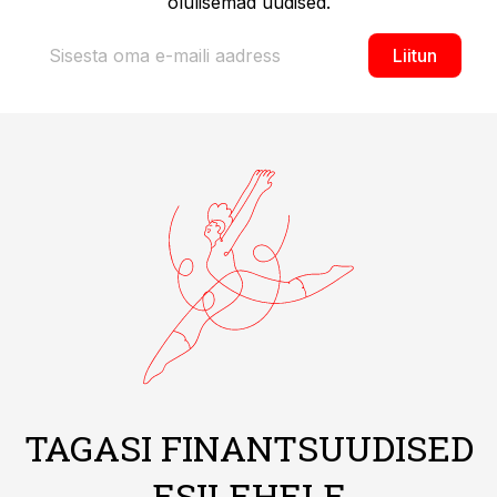
olulisemad uudised.
Liitun
TAGASI FINANTSUUDISED
ESILEHELE