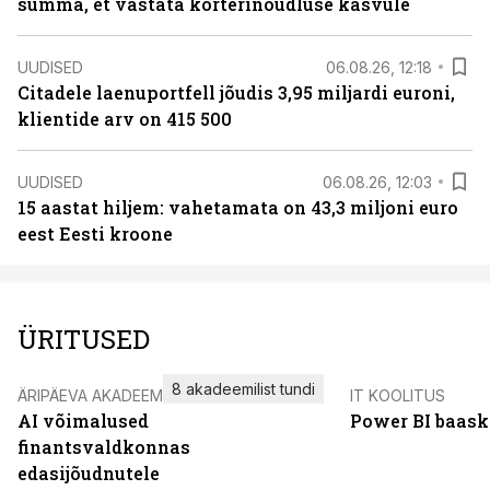
summa, et vastata korterinõudluse kasvule
UUDISED
06.08.26, 12:18
Citadele laenuportfell jõudis 3,95 miljardi euroni,
klientide arv on 415 500
UUDISED
06.08.26, 12:03
15 aastat hiljem: vahetamata on 43,3 miljoni euro
eest Eesti kroone
ÜRITUSED
8 akadeemilist tundi
ÄRIPÄEVA AKADEEMIA
IT KOOLITUS
AI võimalused
Power BI baask
finantsvaldkonnas
edasijõudnutele