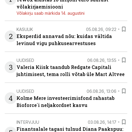
võlakirjaemisiooni
Võlakirju saab märkida 14. augustini
KASULIK
05.08.26, 09:22
2
Eksperdid annavad nõu: kuidas vältida
levinud vigu puhkusearvestuses
UUDISED
06.08.26, 13:55
3
Valeria Kiisk taandub Redgate Capitali
juhtimisest, tema rolli võtab üle Mart Altvee
UUDISED
06.08.26, 13:06
4
Kolme Mere investeerimisfond rahastab
Bioforce´i neljakordset kasvu
INTERVJUU
03.08.26, 14:17
Finantsalale tagasi tulnud Diana Paakspuu: