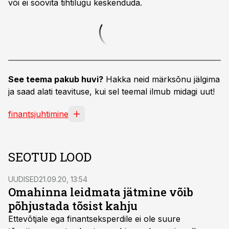
või ei soovita tihtilugu keskenduda.
See teema pakub huvi?
Hakka neid märksõnu jälgima
ja saad alati teavituse, kui sel teemal ilmub midagi uut!
finantsjuhtimine
SEOTUD LOOD
UUDISED
21.09.20, 13:54
Omahinna leidmata jätmine võib
põhjustada tõsist kahju
Ettevõtjale ega finantseksperdile ei ole suure