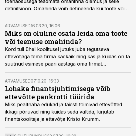
tõenäosusega teadmata omahinna olemus ja selle
definitsioon. Omahinda võib defineerida kui toote või
teenuse ettevalmistamise, tootmise ja müümisega
seotud kulusid ühe toote või teenuseühiku peale
ARVAMUSED
16.03.20, 16:06
arvestatuna rahas.
Miks on oluline osata leida oma toote
või teenuse omahinda?
Kord tuli ühel koolitusel jutuks juba tegutseva
ettevõtjaga tema firma käekäik ning kas ja kuidas on ta
suutnud esimese paari aastaga oma firmat
kasumlikuna tegevuses hoida. Pärast mõningast
vestlust tunnistas ta, et umbes aasta pärast tegevuse
ARVAMUSED
07.10.20, 16:33
alustamist märkas ta, et hoolimata üha kasvavast
Lohaka finantsjuhtimisega võib
müügist ja klientide nõudlusest, oli firma ühtäkki
ettevõtte pankrotti tüürida
kahjumis. Mis siis selgus – vahepeal olid tooraine
Miks pealtnäha edukad ja täiesti toimivad ettevõtted
hinnad märkamatult tõusnud ja ettevõtja ei olnud seda
ikkagi põruvad ning kuidas seda vältida, kirjutab
osanud arvesse võtta ning sealt see miinus tuligi.
finantskoolitaja ja ettevõtja Kristo Krumm.