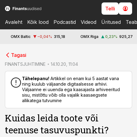
Telli
Avaleht
Kõik lood
Podcastid
Videod
Üritused
Teab
OMX Baltic
−0,04
%
315,18
OMX Riga
0,23
%
925,27
cebook
Tagasi
Twitter)
FINANTSJUHTIMINE
14.10.20, 11:04
kedIn
Tähelepanu!
Artikkel on enam kui 5 aastat vana
ning kuulub väljaande digitaalsesse arhiivi.
ail
Väljaanne ei uuenda ega kaasajasta arhiveeritud
sisu, mistõttu võib olla vajalik kaasaegsete
k
allikatega tutvumine
Kuidas leida toote või
teenuse tasuvuspunkti?