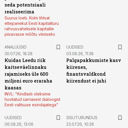
seda potentsiaali
realiseerima
Suurus loeb. Kolm lihtsat
ettepanekut Eesti kapitalituru
rahvusvahelisele kapitalile
piisavasse mõõtu viimiseks
ANALÜÜSID
UUDISED
30.07.26, 18:28
03.08.26, 11:38
Kuidas Leedu riik
Palgapakkumiste kasv
kaitseväelinnaku
kiirenes,
rajamiseks üle 600
finantsvaldkond
miljoni euro eraraha
kiirendust ei juhi
kaasas
INVL: "Kindlasti oleksime
huvitatud sarnasest dialoogist
Eesti valitsuse esindajatega"
ST
UUDISED
SISUTURUNDUS
06.08.26, 13:06
23.07.26, 10:28