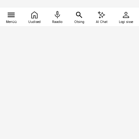
Menüü
Uudised
Raadio
Otsing
AI Chat
Logi sisse
Vana-Lõuna 39/1, 19094 Tallinn
(+372) 667 0111
finantsuudised@finantsuudised.ee
Telli
Reklaam
Firmast
Sisu kasutamisõigused
Ajakirjaniku
eetikakoodeks