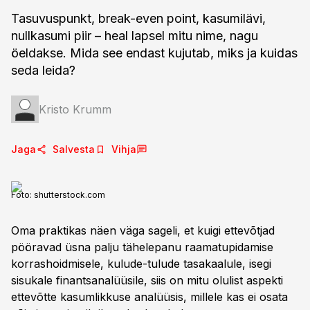
Tasuvuspunkt, break-even point, kasumilävi,
nullkasumi piir – heal lapsel mitu nime, nagu
öeldakse. Mida see endast kujutab, miks ja kuidas
seda leida?
Kristo Krumm
Jaga
Salvesta
Vihja
Foto:
shutterstock.com
Oma praktikas näen väga sageli, et kuigi ettevõtjad
pööravad üsna palju tähelepanu raamatupidamise
korrashoidmisele, kulude-tulude tasakaalule, isegi
sisukale finantsanalüüsile, siis on mitu olulist aspekti
ettevõtte kasumlikkuse analüüsis, millele kas ei osata