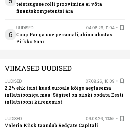
5
teistsuguse rolli proovimine ei võta
finantskompetentsi ära
UUDISED
04.08.26, 11:04
6
Coop Panga uue personalijuhina alustas
Pirkko Saar
VIIMASED UUDISED
UUDISED
07.08.26, 16:09
2,2% ehk teist kuud euroala kõige aeglasema
inflatsiooniga maa! Sügisel on siiski oodata Eesti
inflatsiooni kiirenemist
UUDISED
06.08.26, 13:55
Valeria Kiisk taandub Redgate Capitali