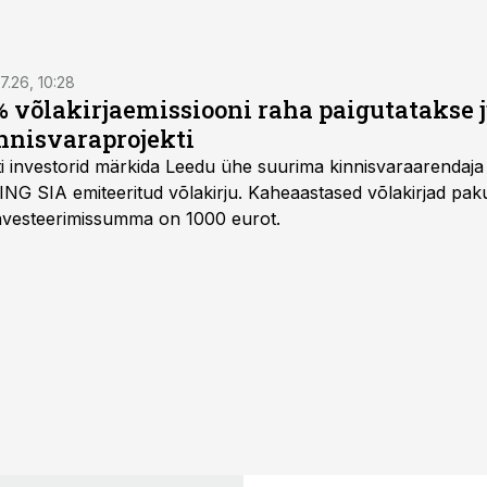
7.26, 10:28
 võlakirjaemissiooni raha paigutatakse 
nnisvaraprojekti
Balti investorid märkida Leedu ühe suurima kinnisvaraarenda
ING SIA emiteeritud võlakirju. Kaheaastased võlakirjad pa
 investeerimissumma on 1000 eurot.