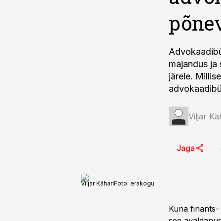
põnev
Advokaadibür
majandus ja 
järele. Milli
advokaadibür
Viljar Kä
Jaga
Viljar Kähari
Foto:
erakogu
Kuna finants-
see avaldanud