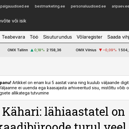
palgauudised.ee
bestmarketing.ee
personaliuudised.ee
aripaev.e
Infopank
Radar
Teabevara
Töö
Sisuturundus
Võlaregister
Saada vih
OMX Tallinn
0,18
%
2 158,36
OMX Vilnius
−0,09
%
1 504,
panu!
Artikkel on enam kui 5 aastat vana ning kuulub väljaande digi
. Väljaanne ei uuenda ega kaasajasta arhiveeritud sisu, mistõttu võib ol
sete allikatega tutvumine
r Kähari: lähiaastatel on
aadibüroode turul veel