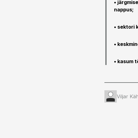
• järgmise
nappus;
• sektori
• keskmin
• kasum t
Viljar Kä