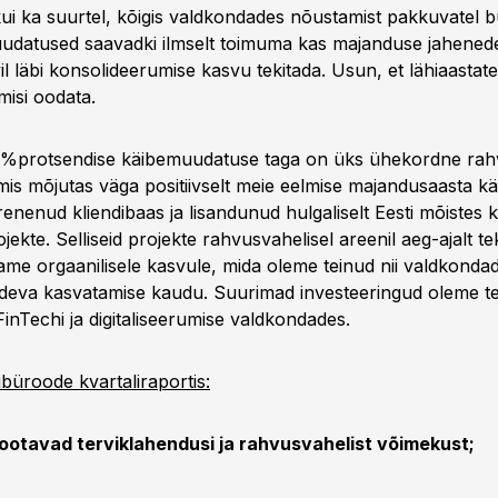
kui ka suurtel, kõigis valdkondades nõustamist pakkuvatel b
datused saavadki ilmselt toimuma kas majanduse jahenede
 läbi konsolideerumise kasvu tekitada. Usun, et lähiaastate
misi oodata.
4%protsendise käibemuudatuse taga on üks ühekordne rah
 mis mõjutas väga positiivselt meie eelmise majandusaasta käi
renenud kliendibaas ja lisandunud hulgaliselt Eesti mõistes 
ekte. Selliseid projekte rahvusvahelisel areenil aeg-ajalt te
me orgaanilisele kasvule, mida oleme teinud nii valdkondad
pideva kasvatamise kaudu. Suurimad investeeringud oleme t
inTechi ja digitaliseerumise valdkondades.
büroode kvartaliraportis:
d ootavad terviklahendusi ja rahvusvahelist võimekust;