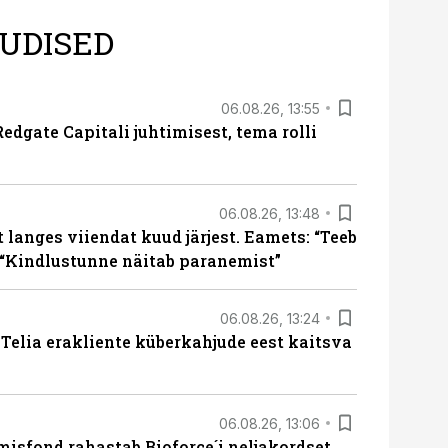
UDISED
06.08.26, 13:55
edgate Capitali juhtimisest, tema rolli
06.08.26, 13:48
langes viiendat kuud järjest. Eamets: “Teeb
 “Kindlustunne näitab paranemist”
06.08.26, 13:24
e Telia erakliente küberkahjude eest kaitsva
06.08.26, 13:06
isfond rahastab Bioforce´i neljakordset