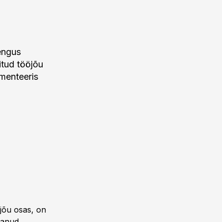
engus
itud tööjõu
mmenteeris
öjõu osas, on
vanud,