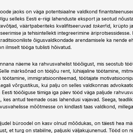
ode jaoks on väga potentsiaalne valdkond finantsteenused
lgu selleks Eesti e-riigi lahenduste eksport ja seotud nõus
tevõtjad, väärtpaberiteks kvalifitseeruvad
token
'id, krüpto j
liseerimise ja tehisintellekti integreerimine äriprotsessidesse
 traditsiooniliste õigusvaldkondade arendamisele ka nende e
 ilmselt tööga tublisti hõivatud.
onnana näeme ka rahvusvahelist tööõigust, mis seostub tö
Selle märksõnad on tööjõu rent, lühiajaline töötamine, mitm
s töötamine, immigratsiooniteemad, töötajate motivatsioonip
ali võrgustikus, kui palju on selles valdkonnas advokaatid
Eesti tööõiguse tiimiga iga päev tööd väga paljude rahvusv
, kes antud teemade osas lahendusi vajavad. Seega, teadli
vusvahelisse mõõtmesse on kindlasti taas valdkond, millega
aljudel büroodel on kasv olnud mõõdukas, on täiesti hea mä
st, et turg on stabiilne, paljuski väljakujunenud. Tööd on ni