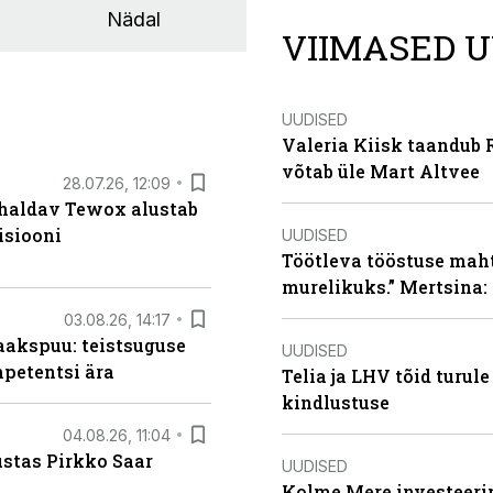
Nädal
VIIMASED U
UUDISED
Valeria Kiisk taandub R
võtab üle Mart Altvee
28.07.26, 12:09
 haldav Tewox alustab
isiooni
UUDISED
Töötleva tööstuse maht 
murelikuks.” Mertsina:
03.08.26, 14:17
aakspuu: teistsuguse
UUDISED
mpetentsi ära
Telia ja LHV tõid turul
kindlustuse
04.08.26, 11:04
ustas Pirkko Saar
UUDISED
Kolme Mere investeerim