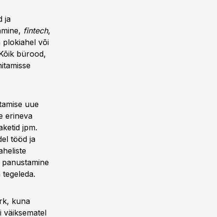
 ja
tamine,
fintech
,
a plokiahel või
. Kõik bürood,
hitamisse
ötamise uue
e erineva
aketid jpm.
el tööd ja
aheliste
k panustamine
 tegeleda.
rk, kuna
i väiksematel