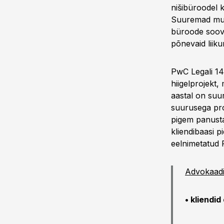
nišibüroodel 
Suuremad muu
büroode soovil
põnevaid liiku
PwC Legali 1
hiigelprojekt,
aastal on suu
suurusega proj
pigem panusta
kliendibaasi 
eelnimetatud F
Advokaadi
• kliendi