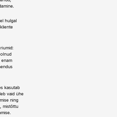
damine.
el hulgal
kliente
riumid:
 olnud
ha enam
ahendus
kes kasutab
tleb vaid ühe
amise ning
, mistõttu
amise.