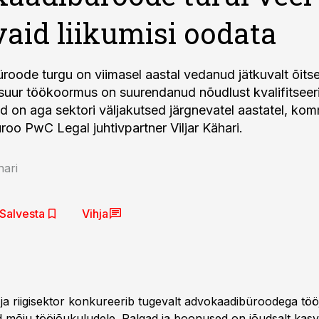
aid liikumisi oodata
oode turgu on viimasel aastal vedanud jätkuvalt õits
suur töökoormus on suurendanud nõudlust kvalifitseer
sed on aga sektori väljakutsed järgnevatel aastatel, ko
oo PwC Legal juhtivpartner Viljar Kähari.
hari
Salvesta
Vihja
 ja riigisektor konkureerib tugevalt advokaadibüroodega tö
 mõju tööjõukuludele. Palgad ja boonused on jõudsalt kas