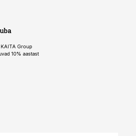
juba
ja KAITA Group
kuvad 10% aastast