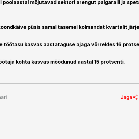
l poolaastal mõjutavad sektori arengut palgaralli ja spets
 koondkäive püsis samal tasemel kolmandat kvartalit järje
e töötasu kasvas aastataguse ajaga võrreldes 16 protse
öötaja kohta kasvas möödunud aastal 15 protsenti.
hari
Jaga