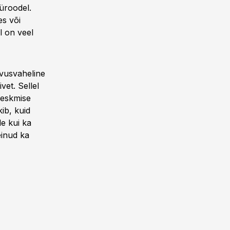
üroodel.
s või
l on veel
vusvaheline
vet. Sellel
keskmise
kib, kuid
e kui ka
einud ka