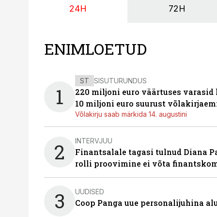
24H
72H
ENIMLOETUD
ST
SISUTURUNDUS
1
220 miljoni euro väärtuses varasid
10 miljoni euro suurust võlakirjaem
Võlakirju saab märkida 14. augustini
INTERVJUU
2
Finantsalale tagasi tulnud Diana P
rolli proovimine ei võta finantsko
UUDISED
3
Coop Panga uue personalijuhina al