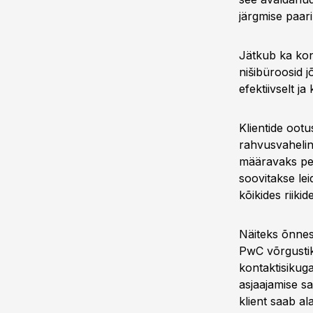
järgmise paar
Jätkub ka kons
nišibüroosid 
efektiivselt ja
Klientide ootu
rahvusvaheline
määravaks pea
soovitakse lei
kõikides riiki
Näiteks õnnes
PwC võrgustiku
kontaktisikug
asjaajamise s
klient saab al