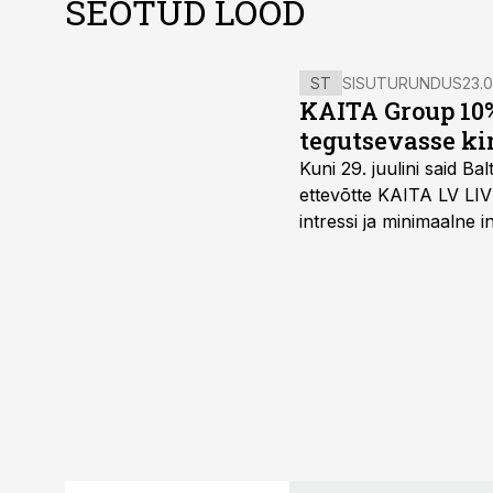
SEOTUD LOOD
ST
SISUTURUNDUS
23.0
KAITA Group 10%
tegutsevasse ki
Kuni 29. juulini said 
ettevõtte KAITA LV LIV
intressi ja minimaalne