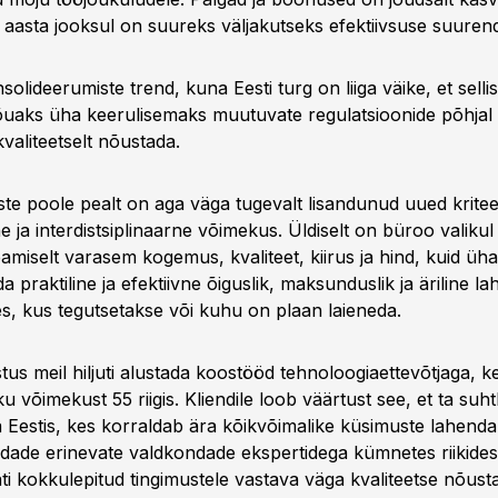
i aasta jooksul on suureks väljakutseks efektiivsuse suuren
olideerumiste trend, kuna Eesti turg on liiga väike, et sellis
jõuaks üha keerulisemaks muutuvate regulatsioonide põhjal 
 kvaliteetselt nõustada.
ste poole pealt on aga väga tugevalt lisandunud uued kritee
 ja interdistsiplinaarne võimekus. Üldiselt on büroo valikul
miselt varasem kogemus, kvaliteet, kiirus ja hind, kuid ü
da praktiline ja efektiivne õiguslik, maksunduslik ja äriline l
des, kus tegutsetakse või kuhu on plaan laieneda.
tus meil hiljuti alustada koostööd tehnoloogiaettevõtjaga, 
 võimekust 55 riigis. Kliendile loob väärtust see, et ta suh
a Eestis, kes korraldab ära kõikvõimalike küsimuste lahend
adade erinevate valdkondade ekspertidega kümnetes riikides
ati kokkulepitud tingimustele vastava väga kvaliteetse nõust