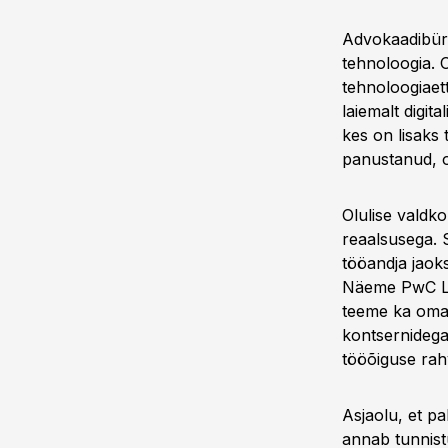
Advokaadibüro
tehnoloogia. O
tehnoloogiaet
laiemalt digita
kes on lisaks
panustanud, on
Olulise valdk
reaalsusega. 
tööandja jaok
Näeme PwC Leg
teeme ka oma 
kontsernidega
tööõiguse rah
Asjaolu, et p
annab tunnistu