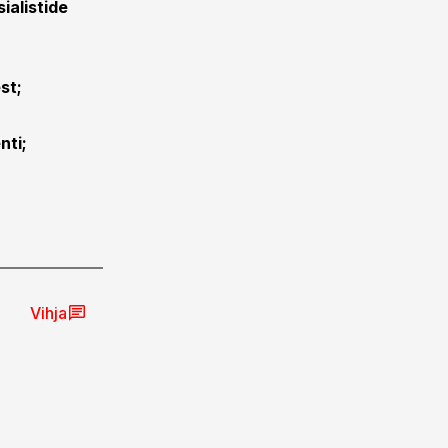
ialistide
st;
nti;
Vihja