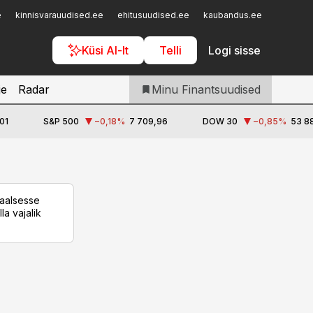
Iseteenindus
e
kinnisvarauudised.ee
ehitusuudised.ee
kaubandus.ee
toostusu
Telli Finantsuudised
Küsi AI-lt
Telli
Logi sisse
je
Radar
Minu Finantsuudised
01
S&P 500
−0,18
%
7 709,96
DOW 30
−0,85
%
53 88
taalsesse
la vajalik