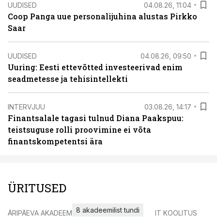
UUDISED
04.08.26, 11:04
Coop Panga uue personalijuhina alustas Pirkko
Saar
UUDISED
04.08.26, 09:50
Uuring: Eesti ettevõtted investeerivad enim
seadmetesse ja tehisintellekti
INTERVJUU
03.08.26, 14:17
Finantsalale tagasi tulnud Diana Paakspuu:
teistsuguse rolli proovimine ei võta
finantskompetentsi ära
ÜRITUSED
8 akadeemilist tundi
ÄRIPÄEVA AKADEEMIA
IT KOOLITUS