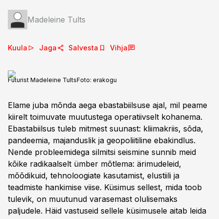
Madeleine Tults
Kuula
Jaga
Salvesta
Vihja
Futurist Madeleine Tults
Foto:
erakogu
Elame juba mõnda aega ebastabiilsuse ajal, mil peame
kiirelt toimuvate muutustega operatiivselt kohanema.
Ebastabiilsus tuleb mitmest suunast: kliimakriis, sõda,
pandeemia, majanduslik ja geopoliitiline ebakindlus.
Nende probleemidega silmitsi seismine sunnib meid
kõike radikaalselt ümber mõtlema: ärimudeleid,
mõõdikuid, tehnoloogiate kasutamist, elustiili ja
teadmiste hankimise viise. Küsimus sellest, mida toob
tulevik, on muutunud varasemast olulisemaks
paljudele. Häid vastuseid sellele küsimusele aitab leida