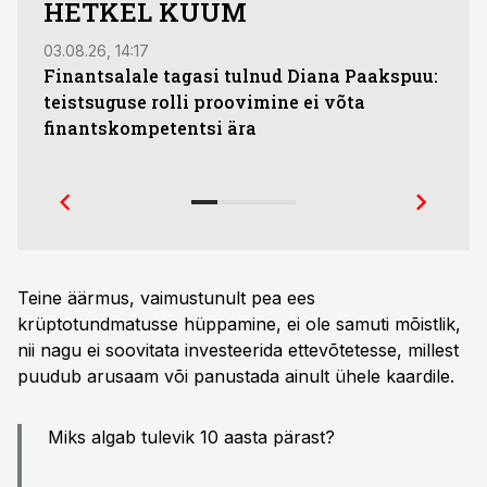
HETKEL KUUM
03.08.26, 14:17
23.07.
Finantsalale tagasi tulnud Diana Paakspuu:
Anna
teistsuguse rolli proovimine ei võta
kõig
finantskompetentsi ära
Teine äärmus, vaimustunult pea ees
krüptotundmatusse hüppamine, ei ole samuti mõistlik,
nii nagu ei soovitata investeerida ettevõtetesse, millest
puudub arusaam või panustada ainult ühele kaardile.
Miks algab tulevik 10 aasta pärast?