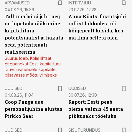
ARVAMUSED
INTERVJUU
04.08.26, 15:36
23.07.26, 12:28
Tallinna börsi juht: aeg
Anna Kõuts: finantsjuhi
on lõpetada rääkimine
rollist lahkudes tuli
kapitalituru
kõigepealt küsida, kes
potentsiaalist ja hakata
ma ilma selleta olen
seda potentsiaali
realiseerima
Suurus loeb. Kolm lihtsat
ettepanekut Eesti kapitalituru
rahvusvahelisele kapitalile
piisavasse mõõtu viimiseks
UUDISED
UUDISED
04.08.26, 11:04
30.07.26, 12:30
Coop Panga uue
Raport: Eesti peab
personalijuhina alustas
olema valmis 45 aasta
Pirkko Saar
pikkuseks tööeluks
ST
UUDISED
SISUTURUNDUS