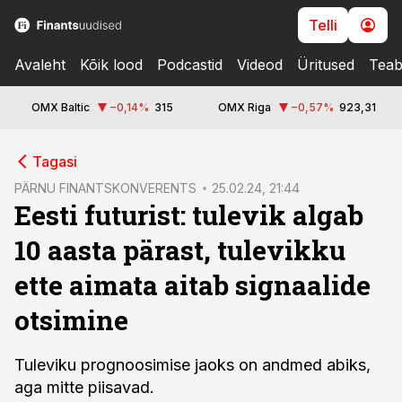
Telli
Avaleht
Kõik lood
Podcastid
Videod
Üritused
Teab
OMX Baltic
−0,14
%
315
OMX Riga
−0,57
%
923,31
cebook
cebook
Tagasi
Twitter)
Twitter)
PÄRNU FINANTSKONVERENTS
25.02.24, 21:44
Eesti futurist: tulevik algab
kedIn
kedIn
10 aasta pärast, tulevikku
ail
ail
ette aimata aitab signaalide
k
k
otsimine
Tuleviku prognoosimise jaoks on andmed abiks,
aga mitte piisavad.