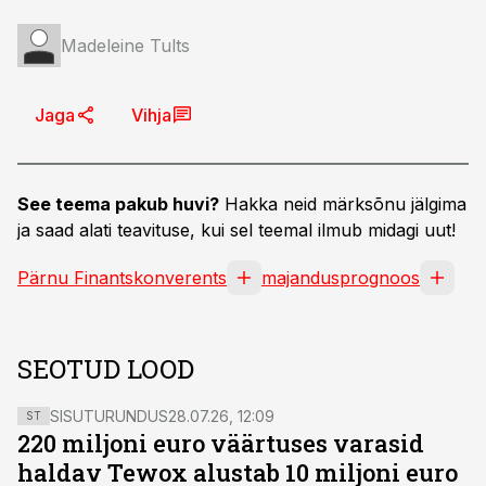
Madeleine Tults
Jaga
Vihja
See teema pakub huvi?
Hakka neid märksõnu jälgima
ja saad alati teavituse, kui sel teemal ilmub midagi uut!
Pärnu Finantskonverents
majandusprognoos
SEOTUD LOOD
SISUTURUNDUS
28.07.26, 12:09
ST
220 miljoni euro väärtuses varasid
haldav Tewox alustab 10 miljoni euro