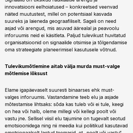
innovatsiooni eelhoiatused – konkreetsed veenvad
näited muutustest, millel on potentsiaal kasvada
suureks ja laieneda geograafiliselt. Sageli on need
asjad või arengud, mis asuvad äärealal ja peavoolu
inforuumis neid ei käsitleta. Paljud tulevikust huvitatud
organisatsioonid on signaalide otsimise ja tõlgendamise
oma strateegiate planeerimisel kasutusele võtnud.
Tulevikumõtlemine aitab välja murda must-valge
mõtlemise lõksust
Elame igapäevaselt suuresti binaarses ehk must-
valges inforuumis. Vastandamine teeb elu ja asjade
mõtestamise lihtsaks: sõda kas tuleb või ei tule, keegi
on hea või halb, oleme millegi või kellegi poolt või
vastu jne. Sellisel viisil elu tajumine on tugevalt seotud
emotsioonidega ning nii meedia kui poliitikud kasutavad
emotsionaalselt laetud teemasid, et „poolt või vastu“