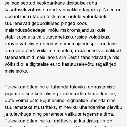
sellega seotud keskpankade digitaalse raha
kasutuselevõtmise trendi võimalikke tagajärgi. Need on
uue infrastruktuuri tekkimine uutele valuutadele,
suurenevad geopoliitilised pinged koos
majandussõdedega, mõju makromajanduslikule
stabiilsusele ja valuutavahetuskursside volatiilsus,
rahvusvaheliste ühenduste või majanduspiirkondade
oma valuutad. Võiksime mõelda, mida need võimalikud
stsenaariumid meie jaoks siin Eestis tähendavad ja mis
võiksid olla digitaalse euro kasutuselevõtu tagajärjed
meie jaoks.
Tulevikumõtlemine ei tähenda tuleviku ennustamist;
pigem on see keeruliste probleemide üle mõtlemine,
uute võimaluste kujutlemine, signaalide ühendamine
suuremateks mustriteks, mineviku ühendamine oleviku
ja tulevikuga ning paremate valikute tegemine täna.
Tulevikumõtlemine kui mõtteviis ja kui distsipliin on