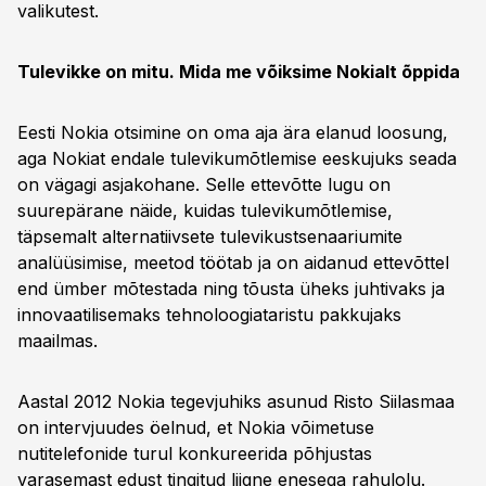
valikutest.
Tulevikke on mitu. Mida me võiksime Nokialt õppida
Eesti Nokia otsimine on oma aja ära elanud loosung,
aga Nokiat endale tulevikumõtlemise eeskujuks seada
on vägagi asjakohane. Selle ettevõtte lugu on
suurepärane näide, kuidas tulevikumõtlemise,
täpsemalt alternatiivsete tulevikustsenaariumite
analüüsimise, meetod töötab ja on aidanud ettevõttel
end ümber mõtestada ning tõusta üheks juhtivaks ja
innovaatilisemaks tehnoloogiataristu pakkujaks
maailmas.
Aastal 2012 Nokia tegevjuhiks asunud Risto Siilasmaa
on intervjuudes öelnud, et Nokia võimetuse
nutitelefonide turul konkureerida põhjustas
varasemast edust tingitud liigne enesega rahulolu.