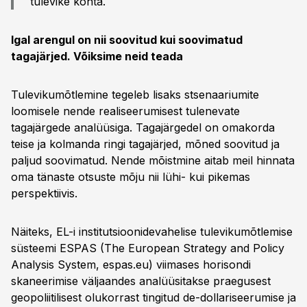
tulevike kohta.
Igal arengul on nii soovitud kui soovimatud
tagajärjed. Võiksime neid teada
Tulevikumõtlemine tegeleb lisaks stsenaariumite
loomisele nende realiseerumisest tulenevate
tagajärgede analüüsiga. Tagajärgedel on omakorda
teise ja kolmanda ringi tagajärjed, mõned soovitud ja
paljud soovimatud. Nende mõistmine aitab meil hinnata
oma tänaste otsuste mõju nii lühi- kui pikemas
perspektiivis.
Näiteks, EL-i institutsioonidevahelise tulevikumõtlemise
süsteemi ESPAS (The European Strategy and Policy
Analysis System, espas.eu) viimases horisondi
skaneerimise väljaandes analüüsitakse praegusest
geopoliitilisest olukorrast tingitud de-dollariseerumise ja