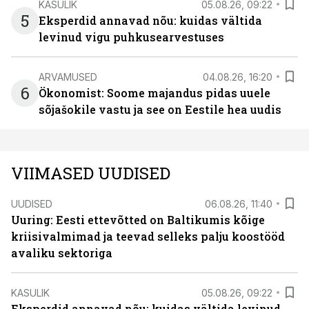
KASULIK
05.08.26, 09:22
5
Eksperdid annavad nõu: kuidas vältida
levinud vigu puhkusearvestuses
ARVAMUSED
04.08.26, 16:20
6
Ökonomist: Soome majandus pidas uuele
sõjašokile vastu ja see on Eestile hea uudis
VIIMASED UUDISED
UUDISED
06.08.26, 11:40
Uuring: Eesti ettevõtted on Baltikumis kõige
kriisivalmimad ja teevad selleks palju koostööd
avaliku sektoriga
KASULIK
05.08.26, 09:22
Eksperdid annavad nõu: kuidas vältida levinud