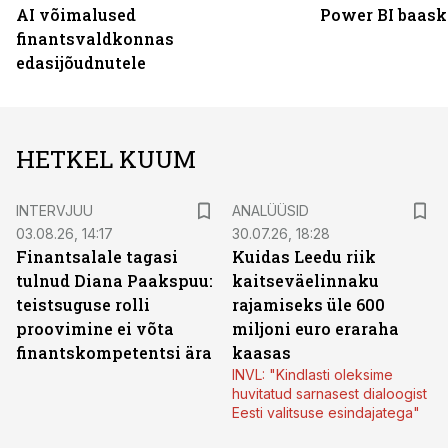
AI võimalused
Power BI baask
finantsvaldkonnas
edasijõudnutele
HETKEL KUUM
INTERVJUU
ANALÜÜSID
03.08.26, 14:17
30.07.26, 18:28
Finantsalale tagasi
Kuidas Leedu riik
tulnud Diana Paakspuu:
kaitseväelinnaku
teistsuguse rolli
rajamiseks üle 600
proovimine ei võta
miljoni euro eraraha
finantskompetentsi ära
kaasas
INVL: "Kindlasti oleksime
huvitatud sarnasest dialoogist
Eesti valitsuse esindajatega"