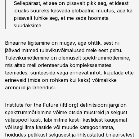
Sellepärast, et see on piisavalt pikk aeg, et ideest
jõuaks suureks kasvada globaalne muutus, aga ka
piisavalt lühike aeg, et me seda hoomata
suudaksime.
Binaarne liigitamine on mugav, aga ohtlik, sest nii
jäävad mitmed tulevikuvõimalused meie eest peitu.
Tulevikumõtlemine on olemuselt spektrummõtlemine,
mis aitab meil orienteeruda komplekssemates
teemades, sünteesida väga erinevat infot, kujutada ette
erinevaid (mida on rohkem kui kaks) võimalikke
arenguid ja lahendusi.
Institute for the Future (iftf.org) definitsiooni järgi on
spektrummõtlemine võime otsida mustreid ja selgust
väljaspool kasti, läbi mitme kasti, kastidest kaugemal
või isegi ilma kastide või muude kategooriateta,
hoidudes petlikust selgusest ja lihtsustatud binaarsetest