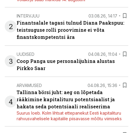
INTERVJUU
03.08.26, 14:17
Finantsalale tagasi tulnud Diana Paakspuu:
2
teistsuguse rolli proovimine ei võta
finantskompetentsi ära
UUDISED
04.08.26, 11:04
3
Coop Panga uue personalijuhina alustas
Pirkko Saar
ARVAMUSED
04.08.26, 15:36
Tallinna börsi juht: aeg on lõpetada
rääkimine kapitalituru potentsiaalist ja
4
hakata seda potentsiaali realiseerima
Suurus loeb. Kolm lihtsat ettepanekut Eesti kapitalituru
rahvusvahelisele kapitalile piisavasse mõõtu viimiseks