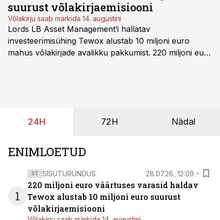
suurust võlakirjaemisiooni
Võlakirju saab märkida 14. augustini
Lords LB Asset Management’i hallatav
investeerimisühing Tewox alustab 10 miljoni euro
mahus võlakirjade avalikku pakkumist. 220 miljoni euro
suurust kaubanduskinnisvara portfelli haldav äriühing
pakub Baltimaade investoritele 8% aastatootlust
(intressi), võlakirjade märkimine kestab kuni 14.
augustini.
24H
72H
Nädal
ENIMLOETUD
SISUTURUNDUS
28.07.26, 12:09
ST
220 miljoni euro väärtuses varasid haldav
1
Tewox alustab 10 miljoni euro suurust
võlakirjaemisiooni
Võlakirju saab märkida 14. augustini