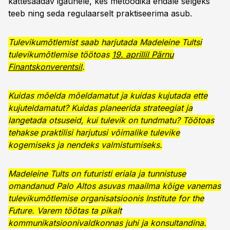
kättesaadav igaühele, kes metoodika endale selgeks
teeb ning seda regulaarselt praktiseerima asub.
Tulevikumõtlemist saab harjutada Madeleine Tultsi
tulevikumõtlemise töötoas
19. aprillil Pärnu
Finantskonverentsil
.
Kuidas mõelda mõeldamatut ja kuidas kujutada ette
kujuteldamatut? Kuidas planeerida strateegiat ja
langetada otsuseid, kui tulevik on tundmatu? Töötoas
tehakse praktilisi harjutusi võimalike tulevike
kogemiseks ja nendeks valmistumiseks.
Madeleine Tults on futuristi eriala ja tunnistuse
omandanud Palo Altos asuvas maailma kõige vanemas
tulevikumõtlemise organisatsioonis Institute for the
Future. Varem töötas ta pikalt
kommunikatsioonivaldkonnas juhi ja konsultandina.