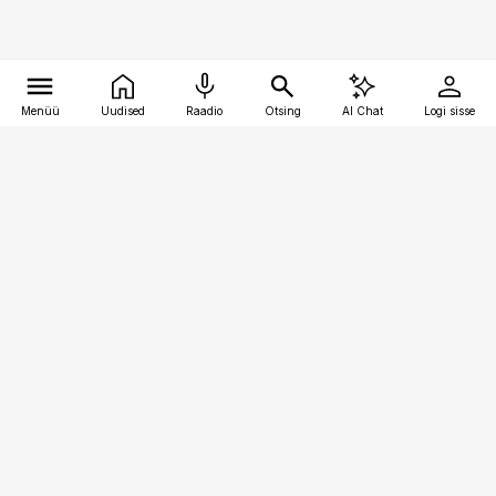
Menüü
Uudised
Raadio
Otsing
AI Chat
Logi sisse
Vana-Lõuna 39/1, 19094 Tallinn
(+372) 667 0111
finantsuudised@finantsuudised.ee
Telli
Reklaam
Firmast
Sisu kasutamisõigused
Ajakirjaniku