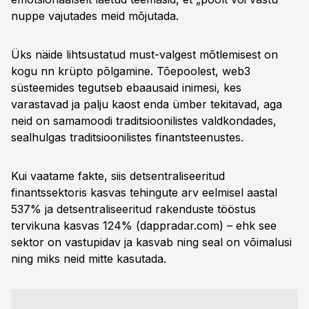
nuppe vajutades meid mõjutada.
Üks näide lihtsustatud must-valgest mõtlemisest on
kogu nn krüpto põlgamine. Tõepoolest, web3
süsteemides tegutseb ebaausaid inimesi, kes
varastavad ja palju kaost enda ümber tekitavad, aga
neid on samamoodi traditsioonilistes valdkondades,
sealhulgas traditsioonilistes finantsteenustes.
Kui vaatame fakte, siis detsentraliseeritud
finantssektoris kasvas tehingute arv eelmisel aastal
537% ja detsentraliseeritud rakenduste tööstus
tervikuna kasvas 124% (dappradar.com) – ehk see
sektor on vastupidav ja kasvab ning seal on võimalusi
ning miks neid mitte kasutada.