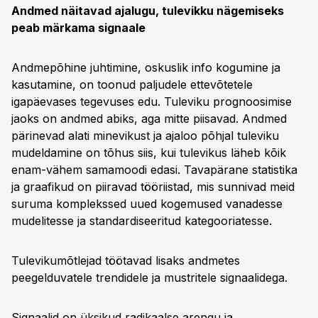
Andmed näitavad ajalugu, tulevikku nägemiseks
peab märkama signaale
Andmepõhine juhtimine, oskuslik info kogumine ja
kasutamine, on toonud paljudele ettevõtetele
igapäevases tegevuses edu. Tuleviku prognoosimise
jaoks on andmed abiks, aga mitte piisavad. Andmed
pärinevad alati minevikust ja ajaloo põhjal tuleviku
mudeldamine on tõhus siis, kui tulevikus läheb kõik
enam-vähem samamoodi edasi. Tavapärane statistika
ja graafikud on piiravad tööriistad, mis sunnivad meid
suruma komplekssed uued kogemused vanadesse
mudelitesse ja standardiseeritud kategooriatesse.
Tulevikumõtlejad töötavad lisaks andmetes
peegelduvatele trendidele ja mustritele signaalidega.
Signaalid on üksikud radikaalse arengu ja