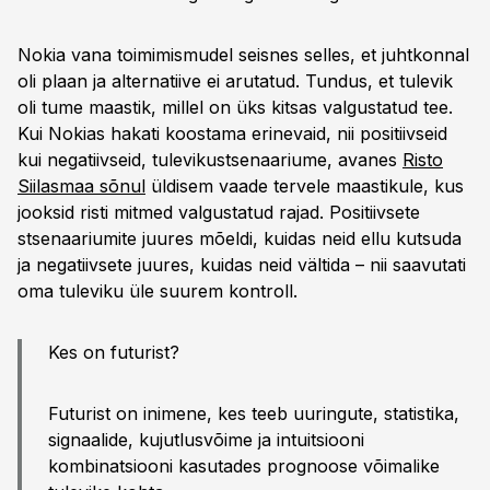
Nokia vana toimimismudel seisnes selles, et juhtkonnal
oli plaan ja alternatiive ei arutatud. Tundus, et tulevik
oli tume maastik, millel on üks kitsas valgustatud tee.
Kui Nokias hakati koostama erinevaid, nii positiivseid
kui negatiivseid, tulevikustsenaariume, avanes
Risto
Siilasmaa sõnul
üldisem vaade tervele maastikule, kus
jooksid risti mitmed valgustatud rajad. Positiivsete
stsenaariumite juures mõeldi, kuidas neid ellu kutsuda
ja negatiivsete juures, kuidas neid vältida – nii saavutati
oma tuleviku üle suurem kontroll.
Kes on futurist?
Futurist on inimene, kes teeb uuringute, statistika,
signaalide, kujutlusvõime ja intuitsiooni
kombinatsiooni kasutades prognoose võimalike