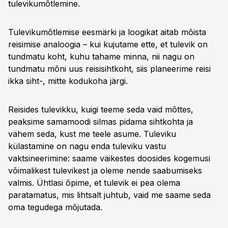
tulevikumõtlemine.
Tulevikumõtlemise eesmärki ja loogikat aitab mõista
reisimise analoogia – kui kujutame ette, et tulevik on
tundmatu koht, kuhu tahame minna, nii nagu on
tundmatu mõni uus reisisihtkoht, siis planeerime reisi
ikka siht-, mitte kodukoha järgi.
Reisides tulevikku, kuigi teeme seda vaid mõttes,
peaksime samamoodi silmas pidama sihtkohta ja
vähem seda, kust me teele asume. Tuleviku
külastamine on nagu enda tuleviku vastu
vaktsineerimine: saame väikestes doosides kogemusi
võimalikest tulevikest ja oleme nende saabumiseks
valmis. Ühtlasi õpime, et tulevik ei pea olema
paratamatus, mis lihtsalt juhtub, vaid me saame seda
oma tegudega mõjutada.