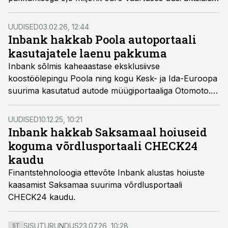
Selle tulemusel tõusis Inbanki omakapitali turuväärtus
ettevõtte ajaloo kõrgeima 236 miljoni euroni.
UUDISED
03.02.26, 12:44
Inbank hakkab Poola autoportaali
kasutajatele laenu pakkuma
Inbank sõlmis kaheaastase eksklusiivse
koostöölepingu Poola ning kogu Kesk- ja Ida-Euroopa
suurima kasutatud autode müügiportaaliga Otomoto.
Seega saavad alates veebruarist Inbanki
finantseerimist kasutada platvormi kuus miljonit
UUDISED
10.12.25, 10:21
kasutajat, mis aitab oluliselt laiendada Inbanki
Inbank hakkab Saksamaal hoiuseid
kohalolekut Poola turul.
koguma võrdlusportaali CHECK24
kaudu
Finantstehnoloogia ettevõte Inbank alustas hoiuste
kaasamist Saksamaa suurima võrdlusportaali
CHECK24 kaudu.
SISUTURUNDUS
23.07.26, 10:28
ST