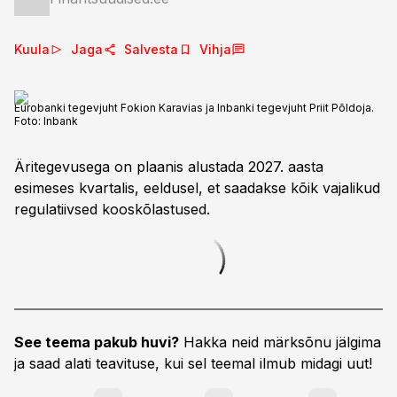
Kuula
Jaga
Salvesta
Vihja
Eurobanki tegevjuht Fokion Karavias ja Inbanki tegevjuht Priit Põldoja.
Foto:
Inbank
Äritegevusega on plaanis alustada 2027. aasta
esimeses kvartalis, eeldusel, et saadakse kõik vajalikud
regulatiivsed kooskõlastused.
See teema pakub huvi?
Hakka neid märksõnu jälgima
ja saad alati teavituse, kui sel teemal ilmub midagi uut!