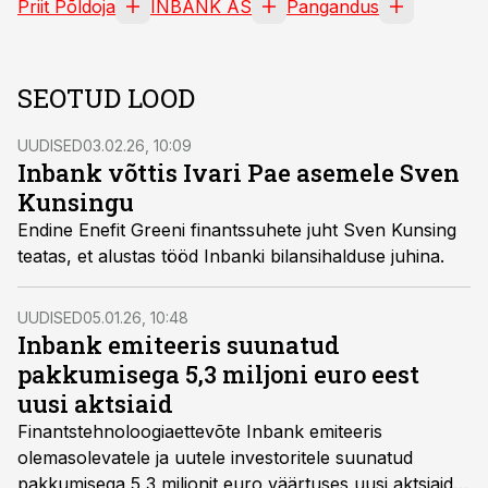
Priit Põldoja
INBANK AS
Pangandus
SEOTUD LOOD
UUDISED
03.02.26, 10:09
Inbank võttis Ivari Pae asemele Sven
Kunsingu
Endine Enefit Greeni finantssuhete juht Sven Kunsing
teatas, et alustas tööd Inbanki bilansihalduse juhina.
UUDISED
05.01.26, 10:48
Inbank emiteeris suunatud
pakkumisega 5,3 miljoni euro eest
uusi aktsiaid
Finantstehnoloogiaettevõte Inbank emiteeris
olemasolevatele ja uutele investoritele suunatud
pakkumisega 5,3 miljonit euro väärtuses uusi aktsiaid.