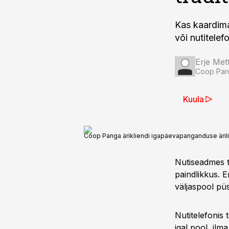
Kas kaardima
või nutitelef
Erje Met
Coop Pang
Kuula
Coop Panga ärikliendi igapäevapanganduse äriliin
Nutiseadmes t
paindlikkus. Er
väljaspool püs
Nutitelefonis
igal pool, ilm