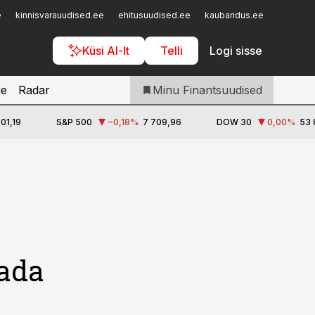
Iseteenindus
e
kinnisvarauudised.ee
ehitusuudised.ee
kaubandus.ee
toostusu
Telli Finantsuudised
Küsi AI-lt
Telli
Logi sisse
je
Radar
Minu Finantsuudised
501,19
S&P 500
−0,18
%
7 709,96
DOW 30
0,00
%
53 
tada