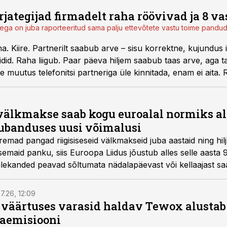
jategijad firmadelt raha röövivad ja 8 v
ega on juba raporteeritud sama palju ettevõtete vastu toime pandud
. Kiire. Partnerilt saabub arve – sisu korrektne, kujundus 
did. Raha liigub. Paar päeva hiljem saabub taas arve, aga ta
de muutus telefonitsi partneriga üle kinnitada, enam ei aita
u.
välkmakse saab kogu euroalal normiks alle
kaubanduses uusi võimalusi
emad pangad riigisiseseid välkmakseid juba aastaid ning hi
maid panku, siis Euroopa Liidus jõustub alles selle aasta 9
lekanded peavad sõltumata nädalapäevast või kellaajast s
aksete eest ei tohi küsida kõrgemat tasu kui tavamakse eest
7.26, 12:09
o väärtuses varasid haldav Tewox alustab 
jaemisiooni