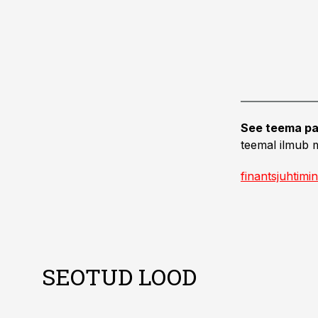
See teema pa
teemal ilmub m
finantsjuhtimi
SEOTUD LOOD