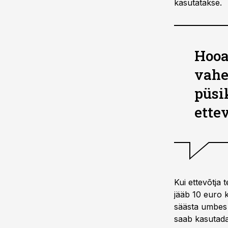
kasutatakse.
Hooa
vahe
püsi
ette
Kui ettevõtja
jääb 10 euro 
säästa umbes 
saab kasutada