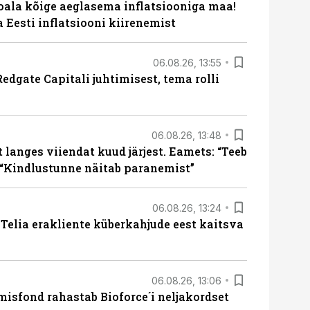
roala kõige aeglasema inflatsiooniga maa!
a Eesti inflatsiooni kiirenemist
06.08.26, 13:55
edgate Capitali juhtimisest, tema rolli
06.08.26, 13:48
langes viiendat kuud järjest. Eamets: “Teeb
 “Kindlustunne näitab paranemist”
06.08.26, 13:24
e Telia erakliente küberkahjude eest kaitsva
06.08.26, 13:06
isfond rahastab Bioforce´i neljakordset