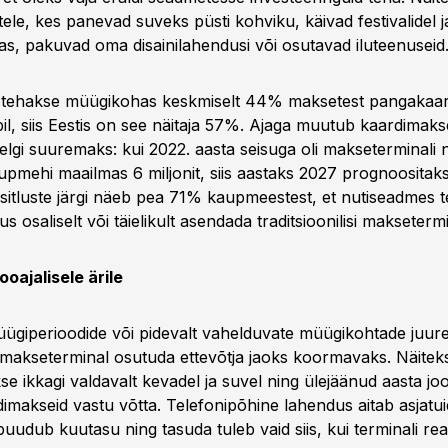
atele, kes panevad suveks püsti kohviku, käivad festivalidel 
s, pakuvad oma disainilahendusi või osutavad iluteenuseid
 tehakse müügikohas keskmiselt 44% maksetest pangakaard
il, siis Eestis on see näitaja 57%. Ajaga muutub kaardimaks
elgi suuremaks: kui 2022. aasta seisuga oli makseterminali
pmehi maailmas 6 miljonit, siis aastaks 2027 prognoositakse
üsitluste järgi näeb pea 71% kaupmeestest, et nutiseadmes t
us osaliselt või täielikult asendada traditsioonilisi makseterm
ooajalisele ärile
üügiperioodide või pidevalt vahelduvate müügikohtade juur
makseterminal osutuda ettevõtja jaoks koormavaks. Näiteks 
se ikkagi valdavalt kevadel ja suvel ning ülejäänud aasta jo
imakseid vastu võtta. Telefonipõhine lahendus aitab asjatui
puudub kuutasu ning tasuda tuleb vaid siis, kui terminali rea