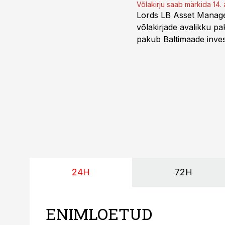
Võlakirju saab märkida 14. 
Lords LB Asset Managem
võlakirjade avalikku pa
pakub Baltimaade invest
augustini.
24H
72H
ENIMLOETUD