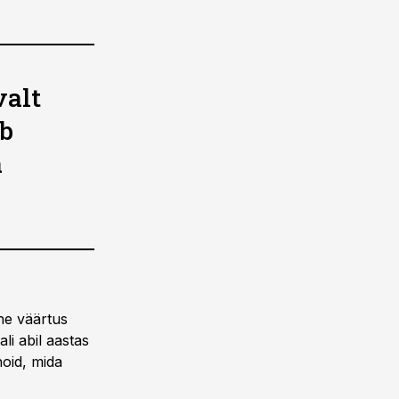
valt
ib
a
ine väärtus
li abil aastas
oid, mida