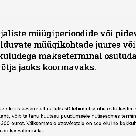
jaliste müügiperioodide või pide
lduvate müügikohtade juures võ
kuludega makseterminal osutud
võtja jaoks koormavaks.
 teeb kuus keskmiselt näiteks 50 tehingut ja ühe ostu keskm
kanti, võib ta tänu kuutasu puudumisele nutiseadmes termina
300 eurot. Väiksematele ettevõtetele on see oluline kokkuh
 äri kasvatamiseks.