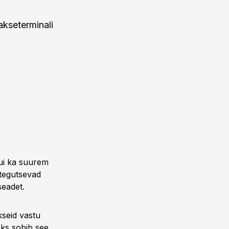
akseterminali
kui ka suurem
s tegutsevad
seadet.
kseid vastu
eks sobib see