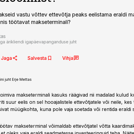
kseid vastu võttev ettevõtja peaks eelistama eraldi m
onis töötavat makseterminali?
tas
a ärikliendi igapäevapanganduse juht
Jaga
Salvesta
Vihja
i juht Erje Mettas
oimiva makseterminali kasuks räägivad nii madalad kulud 
iti suur eelis on sel hooajalistele ettevõtjatele või neile, ke
ivat müügikohta, kuna pole vaja soetada või rentida eraldi 
 töötav makseterminal võimaldab ettevõtjatel võtta kaardima
a et oleks vaja eraldi seadmetesse investeeringuid teha. Näit