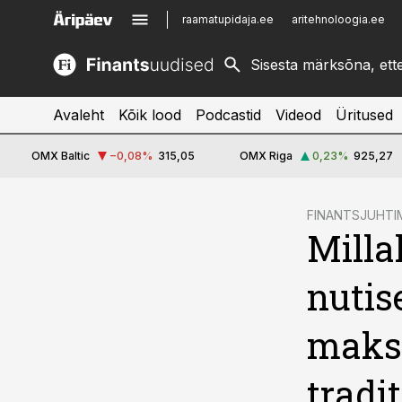
raamatupidaja.ee
aritehnoloogia.ee
kinnisvarauudised.ee
imelineajalugu.ee
logistikauudised.ee
imelineteadus.ee
Avaleht
Kõik lood
Podcastid
Videod
Üritused
OMX Baltic
−0,08
%
315,05
OMX Riga
0,23
%
925,27
cebook
FINANTSJUHTI
Milla
Twitter)
kedIn
nutis
ail
makse
k
tradit