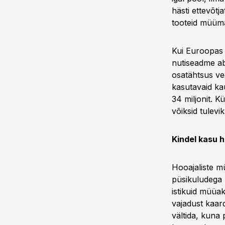
hästi ettevõtj
tooteid müüma
Kui Euroopas
nutiseadme ab
osatähtsus ve
kasutavaid kau
34 miljonit. K
võiksid tulevik
Kindel kasu h
Hooajaliste m
püsikuludega 
istikuid müüak
vajadust kaard
vältida, kuna 