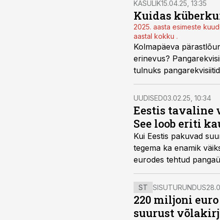
KASULIK
15.04.25, 13:35
Kuidas küberkur
2025. aasta esimeste kuud
aastal kokku .
Kolmapäeva pärastlõuna
erinevus? Pangarekvisii
tulnuks pangarekvisiiti
digitaalsesse musta auk
UUDISED
03.02.25, 10:34
Eestis tavaline 
See loob eriti 
Kui Eestis pakuvad suur
tegema ka enamik väikse
eurodes tehtud pangaü
sekundi jooksul. Välkm
ST
SISUTURUNDUS
28.0
220 miljoni eur
suurust võlakir