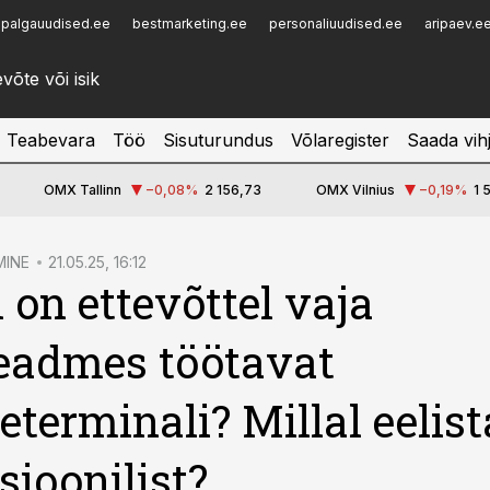
palgauudised.ee
bestmarketing.ee
personaliuudised.ee
aripaev.e
Infopank
Radar
Teabevara
Töö
Sisuturundus
Võlaregister
Saada vih
OMX Tallinn
−0,08
%
2 156,73
OMX Vilnius
−0,19
%
1 
MINE
21.05.25, 16:12
l on ettevõttel vaja
eadmes töötavat
terminali? Millal eelis
sioonilist?