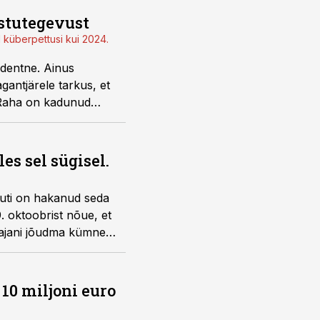
astutegevust
 küberpettusi kui 2024.
identne. Ainus
gantjärele tarkus, et
. Raha on kadunud
s sel sügisel.
ljuti on hakanud seda
. oktoobrist nõue, et
aajani jõudma kümne
10 miljoni euro