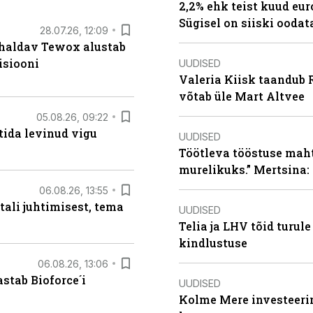
2,2% ehk teist kuud eu
Sügisel on siiski oodat
28.07.26, 12:09
 haldav Tewox alustab
isiooni
UUDISED
Valeria Kiisk taandub R
võtab üle Mart Altvee
05.08.26, 09:22
tida levinud vigu
UUDISED
Töötleva tööstuse maht 
murelikuks.” Mertsina:
06.08.26, 13:55
tali juhtimisest, tema
UUDISED
Telia ja LHV tõid turul
kindlustuse
06.08.26, 13:06
stab Bioforce´i
UUDISED
Kolme Mere investeerim