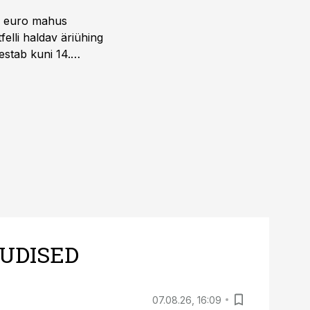
ni euro mahus
elli haldav äriühing
estab kuni 14.
UDISED
07.08.26, 16:09