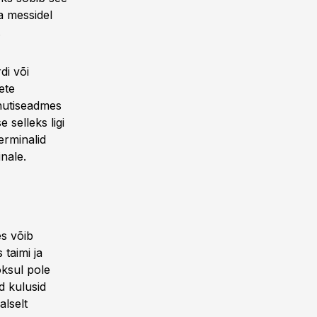
ja messidel
.
i või
ete
 nutiseadmes
 selleks ligi
erminalid
inale.
es võib
taimi ja
oksul pole
d kulusid
alselt