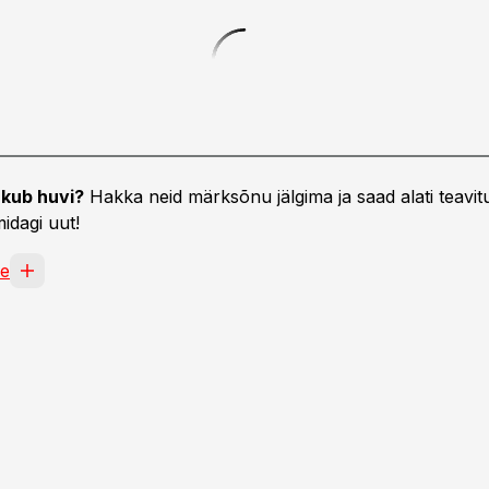
kub huvi?
Hakka neid märksõnu jälgima ja saad alati teavitu
idagi uut!
ne