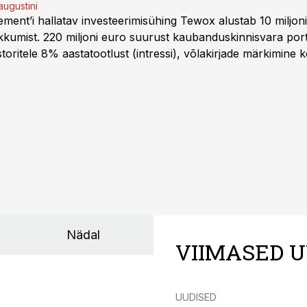
augustini
ent’i hallatav investeerimisühing Tewox alustab 10 miljo
kkumist. 220 miljoni euro suurust kaubanduskinnisvara portf
oritele 8% aastatootlust (intressi), võlakirjade märkimine k
Nädal
VIIMASED U
UUDISED