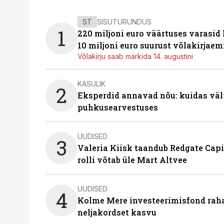
ST
SISUTURUNDUS
1
220 miljoni euro väärtuses varasid
10 miljoni euro suurust võlakirjaem
Võlakirju saab märkida 14. augustini
KASULIK
2
Eksperdid annavad nõu: kuidas väl
puhkusearvestuses
UUDISED
3
Valeria Kiisk taandub Redgate Capi
rolli võtab üle Mart Altvee
UUDISED
4
Kolme Mere investeerimisfond raha
neljakordset kasvu