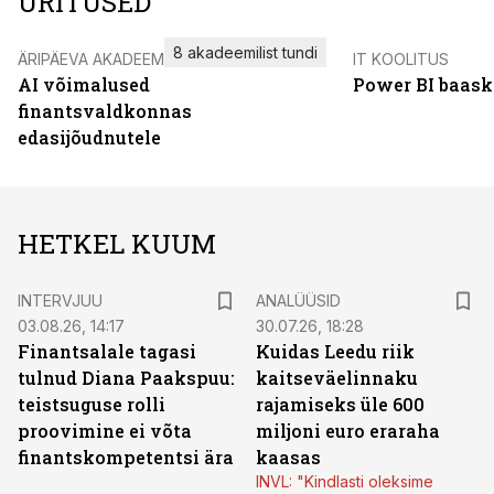
ÜRITUSED
8 akadeemilist tundi
ÄRIPÄEVA AKADEEMIA
IT KOOLITUS
AI võimalused
Power BI baask
finantsvaldkonnas
edasijõudnutele
HETKEL KUUM
INTERVJUU
ANALÜÜSID
03.08.26, 14:17
30.07.26, 18:28
Finantsalale tagasi
Kuidas Leedu riik
tulnud Diana Paakspuu:
kaitseväelinnaku
teistsuguse rolli
rajamiseks üle 600
proovimine ei võta
miljoni euro eraraha
finantskompetentsi ära
kaasas
INVL: "Kindlasti oleksime