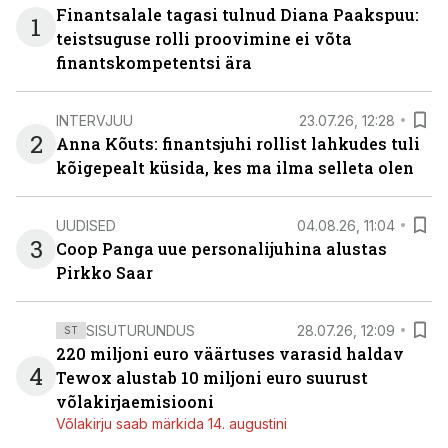
Finantsalale tagasi tulnud Diana Paakspuu:
1
teistsuguse rolli proovimine ei võta
finantskompetentsi ära
INTERVJUU
23.07.26, 12:28
2
Anna Kõuts: finantsjuhi rollist lahkudes tuli
kõigepealt küsida, kes ma ilma selleta olen
UUDISED
04.08.26, 11:04
3
Coop Panga uue personalijuhina alustas
Pirkko Saar
SISUTURUNDUS
28.07.26, 12:09
ST
220 miljoni euro väärtuses varasid haldav
4
Tewox alustab 10 miljoni euro suurust
võlakirjaemisiooni
Võlakirju saab märkida 14. augustini