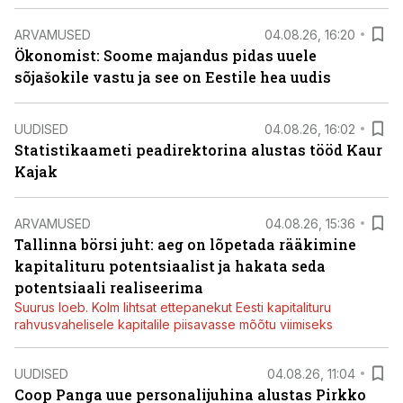
ARVAMUSED
04.08.26, 16:20
Ökonomist: Soome majandus pidas uuele
sõjašokile vastu ja see on Eestile hea uudis
UUDISED
04.08.26, 16:02
Statistikaameti peadirektorina alustas tööd Kaur
Kajak
ARVAMUSED
04.08.26, 15:36
Tallinna börsi juht: aeg on lõpetada rääkimine
kapitalituru potentsiaalist ja hakata seda
potentsiaali realiseerima
Suurus loeb. Kolm lihtsat ettepanekut Eesti kapitalituru
rahvusvahelisele kapitalile piisavasse mõõtu viimiseks
UUDISED
04.08.26, 11:04
Coop Panga uue personalijuhina alustas Pirkko