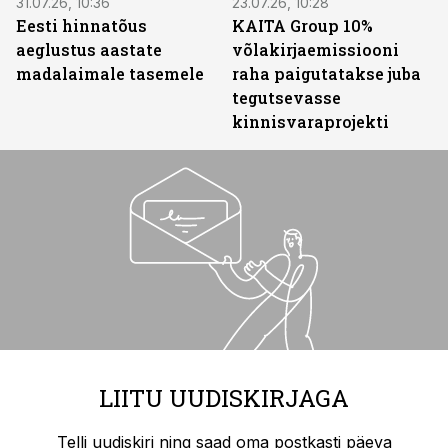
31.07.26, 10:36
23.07.26, 10:28
Eesti hinnatõus
KAITA Group 10%
aeglustus aastate
võlakirjaemissiooni
madalaimale tasemele
raha paigutatakse juba
tegutsevasse
kinnisvaraprojekti
LIITU UUDISKIRJAGA
Telli uudiskiri ning saad oma postkasti päeva