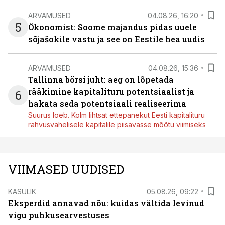
ARVAMUSED
04.08.26, 16:20
5
Ökonomist: Soome majandus pidas uuele
sõjašokile vastu ja see on Eestile hea uudis
ARVAMUSED
04.08.26, 15:36
Tallinna börsi juht: aeg on lõpetada
rääkimine kapitalituru potentsiaalist ja
6
hakata seda potentsiaali realiseerima
Suurus loeb. Kolm lihtsat ettepanekut Eesti kapitalituru
rahvusvahelisele kapitalile piisavasse mõõtu viimiseks
VIIMASED UUDISED
KASULIK
05.08.26, 09:22
Eksperdid annavad nõu: kuidas vältida levinud
vigu puhkusearvestuses