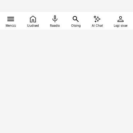
Menüü
Uudised
Raadio
Otsing
AI Chat
Logi sisse
Vana-Lõuna 39/1, 19094 Tallinn
(+372) 667 0111
finantsuudised@finantsuudised.ee
Telli
Reklaam
Firmast
Sisu kasutamisõigused
Ajakirjaniku
eetikakoodeks