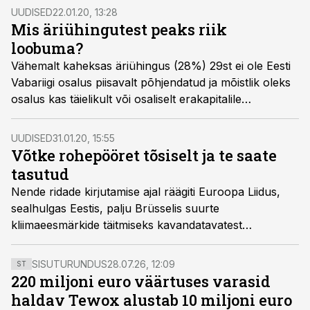
UUDISED
22.01.20, 13:28
Mis äriühingutest peaks riik
loobuma?
Vähemalt kaheksas äriühingus (28%) 29st ei ole Eesti
Vabariigi osalus piisavalt põhjendatud ja mõistlik oleks
osalus kas täielikult või osaliselt erakapitalile
võõrandada, leidis ettevõtja Michael Gregorius Bach.
UUDISED
31.01.20, 15:55
Võtke rohepööret tõsiselt ja te saate
tasutud
Nende ridade kirjutamise ajal räägiti Euroopa Liidus,
sealhulgas Eestis, palju Brüsselis suurte
kliimaeesmärkide täitmiseks kavandatavatest
finantsmehhanismidest. Plaan on Euroopa 2050.
aastaks süsinikuneutraalseks muuta ja selleks tuleb
SISUTURUNDUS
28.07.26, 12:09
ST
lähema kümne aasta jooksul eri mehhanismide kaudu
220 miljoni euro väärtuses varasid
sellesse suunata vähemalt triljon eurot. Võrdluseks:
haldav Tewox alustab 10 miljoni euro
kõigi ELi valitsuste võlg on praegu kokku umbes 1,3