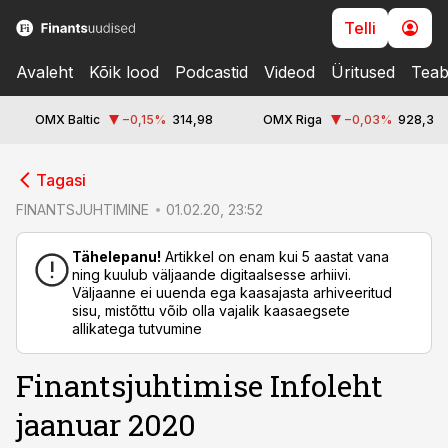
Telli
Avaleht
Kõik lood
Podcastid
Videod
Üritused
Teab
OMX Baltic
−0,15
%
314,98
OMX Riga
−0,03
%
928,3
cebook
Tagasi
Twitter)
FINANTSJUHTIMINE
01.02.20, 23:52
kedIn
Tähelepanu!
Artikkel on enam kui 5 aastat vana
ning kuulub väljaande digitaalsesse arhiivi.
ail
Väljaanne ei uuenda ega kaasajasta arhiveeritud
sisu, mistõttu võib olla vajalik kaasaegsete
k
allikatega tutvumine
Finantsjuhtimise Infoleht
jaanuar 2020