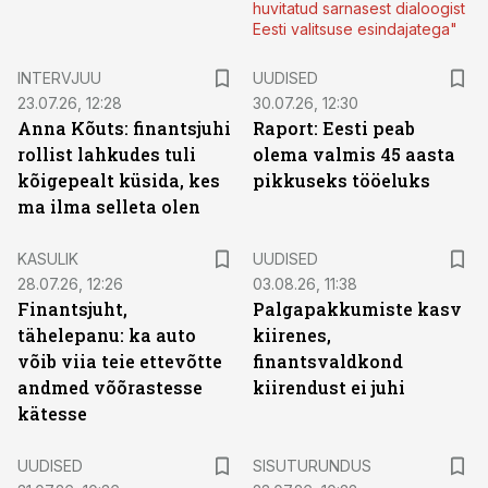
huvitatud sarnasest dialoogist
Eesti valitsuse esindajatega"
INTERVJUU
UUDISED
23.07.26, 12:28
30.07.26, 12:30
Anna Kõuts: finantsjuhi
Raport: Eesti peab
rollist lahkudes tuli
olema valmis 45 aasta
kõigepealt küsida, kes
pikkuseks tööeluks
ma ilma selleta olen
KASULIK
UUDISED
28.07.26, 12:26
03.08.26, 11:38
Finantsjuht,
Palgapakkumiste kasv
tähelepanu: ka auto
kiirenes,
võib viia teie ettevõtte
finantsvaldkond
andmed võõrastesse
kiirendust ei juhi
kätesse
ST
UUDISED
SISUTURUNDUS