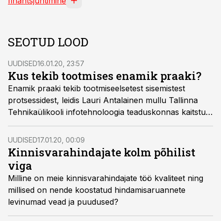
finantsjuhtimine
SEOTUD LOOD
UUDISED
16.01.20, 23:57
Kus tekib tootmises enamik praaki?
Enamik praaki tekib tootmiseelsetest sisemistest
protsessidest, leidis Lauri Antalainen mullu Tallinna
Tehnikaülikooli infotehnoloogia teaduskonnas kaitstud
magistritöös „Äriprotsesside arendamine
tootmisteenust pakkuvas ettevõtte: sobiva metoodika
UUDISED
17.01.20, 00:09
leidmine ja rakendamine“.
Kinnisvarahindajate kolm põhilist
viga
Milline on meie kinnisvarahindajate töö kvaliteet ning
millised on nende koostatud hindamisaruannete
levinumad vead ja puudused?