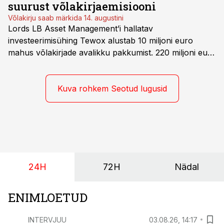
suurust võlakirjaemisiooni
triljonit eurot.
Võlakirju saab märkida 14. augustini
Lords LB Asset Management’i hallatav
investeerimisühing Tewox alustab 10 miljoni euro
mahus võlakirjade avalikku pakkumist. 220 miljoni euro
suurust kaubanduskinnisvara portfelli haldav äriühing
pakub Baltimaade investoritele 8% aastatootlust
(intressi), võlakirjade märkimine kestab kuni 14.
Kuva rohkem Seotud lugusid
augustini.
24H
72H
Nädal
ENIMLOETUD
INTERVJUU
03.08.26, 14:17