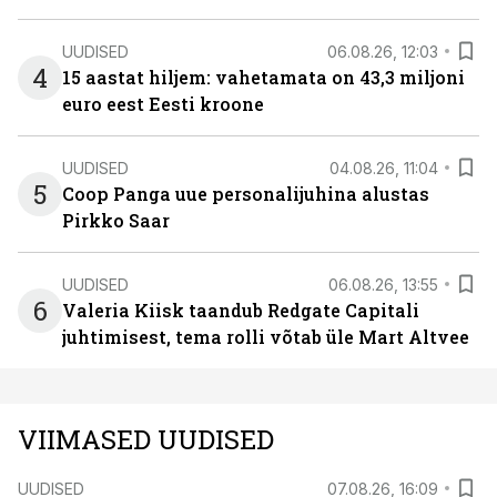
UUDISED
06.08.26, 12:03
4
15 aastat hiljem: vahetamata on 43,3 miljoni
euro eest Eesti kroone
UUDISED
04.08.26, 11:04
5
Coop Panga uue personalijuhina alustas
Pirkko Saar
UUDISED
06.08.26, 13:55
6
Valeria Kiisk taandub Redgate Capitali
juhtimisest, tema rolli võtab üle Mart Altvee
VIIMASED UUDISED
UUDISED
07.08.26, 16:09