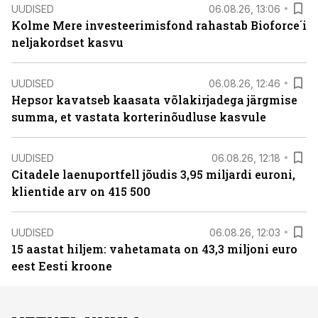
UUDISED
06.08.26, 13:06
Kolme Mere investeerimisfond rahastab Bioforce´i
neljakordset kasvu
UUDISED
06.08.26, 12:46
Hepsor kavatseb kaasata võlakirjadega järgmise
summa, et vastata korterinõudluse kasvule
UUDISED
06.08.26, 12:18
Citadele laenuportfell jõudis 3,95 miljardi euroni,
klientide arv on 415 500
UUDISED
06.08.26, 12:03
15 aastat hiljem: vahetamata on 43,3 miljoni euro
eest Eesti kroone