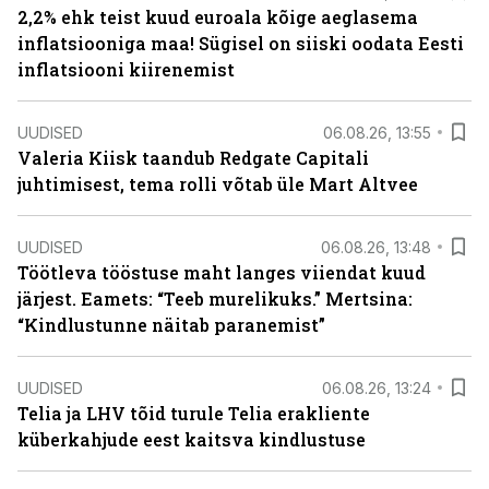
2,2% ehk teist kuud euroala kõige aeglasema
inflatsiooniga maa! Sügisel on siiski oodata Eesti
inflatsiooni kiirenemist
UUDISED
06.08.26, 13:55
Valeria Kiisk taandub Redgate Capitali
juhtimisest, tema rolli võtab üle Mart Altvee
UUDISED
06.08.26, 13:48
Töötleva tööstuse maht langes viiendat kuud
järjest. Eamets: “Teeb murelikuks.” Mertsina:
“Kindlustunne näitab paranemist”
UUDISED
06.08.26, 13:24
Telia ja LHV tõid turule Telia erakliente
küberkahjude eest kaitsva kindlustuse