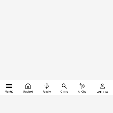
Menüü
Uudised
Raadio
Otsing
AI Chat
Logi sisse