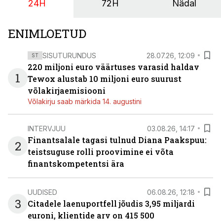
24H
72H
Nädal
ENIMLOETUD
SISUTURUNDUS
28.07.26, 12:09
ST
220 miljoni euro väärtuses varasid haldav
1
Tewox alustab 10 miljoni euro suurust
võlakirjaemisiooni
Võlakirju saab märkida 14. augustini
INTERVJUU
03.08.26, 14:17
Finantsalale tagasi tulnud Diana Paakspuu:
2
teistsuguse rolli proovimine ei võta
finantskompetentsi ära
UUDISED
06.08.26, 12:18
3
Citadele laenuportfell jõudis 3,95 miljardi
euroni, klientide arv on 415 500