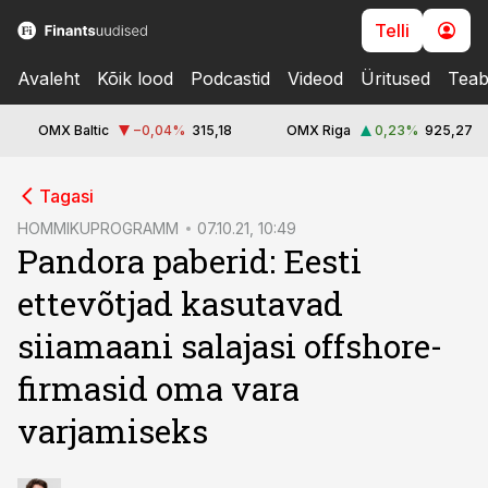
Telli
Avaleht
Kõik lood
Podcastid
Videod
Üritused
Teab
OMX Baltic
−0,04
%
315,18
OMX Riga
0,23
%
925,27
cebook
cebook
Tagasi
Twitter)
Twitter)
HOMMIKUPROGRAMM
07.10.21, 10:49
Pandora paberid: Eesti
kedIn
kedIn
ettevõtjad kasutavad
ail
ail
siiamaani salajasi offshore-
k
k
firmasid oma vara
varjamiseks