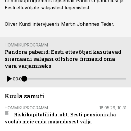
hommikuprogrammis täpsemalt Pandora paberitest ja
Eesti ettevõtjate salajastest tegemistest.
Oliver Kundi intervjueeris Martin Johannes Teder.
HOMMIKUPROGRAMM
Pandora paberid: Eesti ettevõtjad kasutavad
siiamaani salajasi offshore-firmasid oma
vara varjamiseks
00:00
Kuula samuti
HOMMIKUPROGRAMM
18.05.26, 10:31
Riskikapitaliliidu juht: Eesti pensioniraha
voolab meie enda majandusest välja