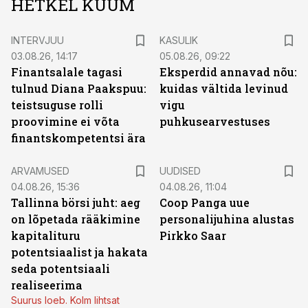
HETKEL KUUM
INTERVJUU
KASULIK
03.08.26, 14:17
05.08.26, 09:22
Finantsalale tagasi
Eksperdid annavad nõu:
tulnud Diana Paakspuu:
kuidas vältida levinud
teistsuguse rolli
vigu
proovimine ei võta
puhkusearvestuses
finantskompetentsi ära
ARVAMUSED
UUDISED
04.08.26, 15:36
04.08.26, 11:04
Tallinna börsi juht: aeg
Coop Panga uue
on lõpetada rääkimine
personalijuhina alustas
kapitalituru
Pirkko Saar
potentsiaalist ja hakata
seda potentsiaali
realiseerima
Suurus loeb. Kolm lihtsat