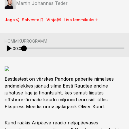
Martin Johannes Teder
Jaga
Salvesta
Vihja
Lisa lemmikuks
HOMMIKUPROGRAMM
00:00
Eestlastest on värskes Pandora paberite nimelises
andmelekkes jäänud silma Eesti Raudtee endine
juhatuse liige ja finantsjuht, kes samuti liigutas
offshore-firmade kaudu miljoneid eurosid, ütles
Ekspress Meedia uuriv ajakirjanik Oliver Kund.
Kund rääkis Äripäeva raadio neljapäevases