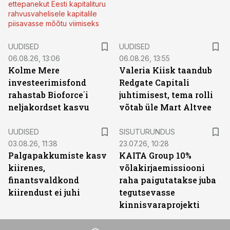
ettepanekut Eesti kapitalituru
rahvusvahelisele kapitalile
piisavasse mõõtu viimiseks
UUDISED
UUDISED
06.08.26, 13:06
06.08.26, 13:55
Kolme Mere
Valeria Kiisk taandub
investeerimisfond
Redgate Capitali
rahastab Bioforce´i
juhtimisest, tema rolli
neljakordset kasvu
võtab üle Mart Altvee
ST
UUDISED
SISUTURUNDUS
03.08.26, 11:38
23.07.26, 10:28
Palgapakkumiste kasv
KAITA Group 10%
kiirenes,
võlakirjaemissiooni
finantsvaldkond
raha paigutatakse juba
kiirendust ei juhi
tegutsevasse
kinnisvaraprojekti