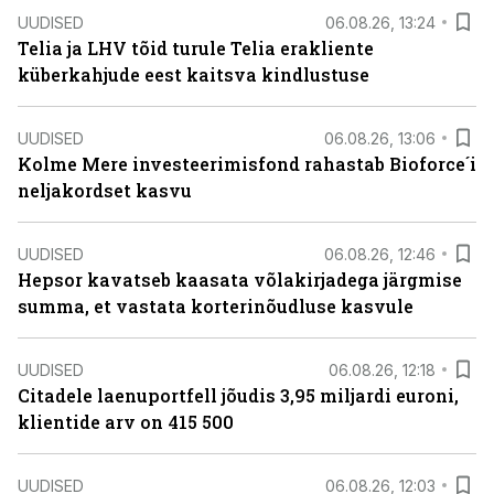
UUDISED
06.08.26, 13:24
Telia ja LHV tõid turule Telia erakliente
küberkahjude eest kaitsva kindlustuse
UUDISED
06.08.26, 13:06
Kolme Mere investeerimisfond rahastab Bioforce´i
neljakordset kasvu
UUDISED
06.08.26, 12:46
Hepsor kavatseb kaasata võlakirjadega järgmise
summa, et vastata korterinõudluse kasvule
UUDISED
06.08.26, 12:18
Citadele laenuportfell jõudis 3,95 miljardi euroni,
klientide arv on 415 500
UUDISED
06.08.26, 12:03