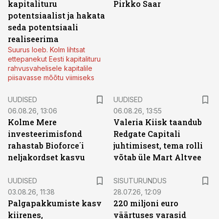
kapitalituru
Pirkko Saar
potentsiaalist ja hakata
seda potentsiaali
realiseerima
Suurus loeb. Kolm lihtsat
ettepanekut Eesti kapitalituru
rahvusvahelisele kapitalile
piisavasse mõõtu viimiseks
UUDISED
UUDISED
06.08.26, 13:06
06.08.26, 13:55
Kolme Mere
Valeria Kiisk taandub
investeerimisfond
Redgate Capitali
rahastab Bioforce´i
juhtimisest, tema rolli
neljakordset kasvu
võtab üle Mart Altvee
ST
UUDISED
SISUTURUNDUS
03.08.26, 11:38
28.07.26, 12:09
Palgapakkumiste kasv
220 miljoni euro
kiirenes,
väärtuses varasid