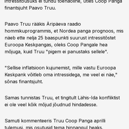
intressitõusuks ei tundu tõenäoline, ütles Coop Panga
finantsjuht Paavo Truu.
Paavo Truu rääkis Äripäeva raadio
hommikuprogrammis, et Nordea panga prognoos, mis
näeb ette nelja 25 baaspunkti suurust intressitõstet
Euroopa Keskpangas, oleks Coop Pangale hea
mõjuga, kuid Truu "pigem ei panustaks sellele".
"Sellise inflatsioon kujunemist, mille vastu Euroopa
Keskpank võitleb oma intressidega, me veel ei näe,"
sõnas finantsjuht.
Samas tunnistas Truu, et tingitult Lähis-Ida konfliktist
ei ole veel kõik mõjud jõudnud hindadesse.
Samuti kommenteeris Truu Coop Panga aprilli
tulemusi, mis osutusid tema hinnangul heaks.