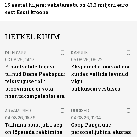
15 aastat hiljem: vahetamata on 43,3 miljoni euro
eest Eesti kroone
HETKEL KUUM
INTERVJUU
KASULIK
03.08.26, 14:17
05.08.26, 09:22
Finantsalale tagasi
Eksperdid annavad nõu:
tulnud Diana Paakspuu:
kuidas vältida levinud
teistsuguse rolli
vigu
proovimine ei võta
puhkusearvestuses
finantskompetentsi ära
ARVAMUSED
UUDISED
04.08.26, 15:36
04.08.26, 11:04
Tallinna börsi juht: aeg
Coop Panga uue
on lõpetada rääkimine
personalijuhina alustas