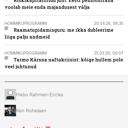
Riskikapitaliliidu juht: Eesti pensioniraha
voolab meie enda majandusest välja
HOMMIKUPROGRAMM
20.04.26, 08:35
Raamatupidamisguru: me ikka dubleerime
liiga palju andmeid
HOMMIKUPROGRAMM
25.03.26, 09:07
Tarmo Kärsna naftakriisist: kõige hullem pole
veel juhtunud
Hebo Rahman-Eccles
Ken Rohelaan