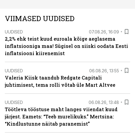
VIIMASED UUDISED
UUDISED
07.08.26, 16:09
2,2% ehk teist kuud euroala kõige aeglasema
inflatsiooniga maa! Sügisel on siiski oodata Eesti
inflatsiooni kiirenemist
UUDISED
06.08.26, 13:55
Valeria Kiisk taandub Redgate Capitali
juhtimisest, tema rolli võtab üle Mart Altvee
UUDISED
06.08.26, 13:48
Töötleva tööstuse maht langes viiendat kuud
järjest. Eamets: “Teeb murelikuks.” Mertsina:
“Kindlustunne näitab paranemist”