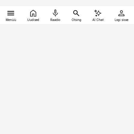
Menüü
Uudised
Raadio
Otsing
AI Chat
Logi sisse
Vana-Lõuna 39/1, 19094 Tallinn
(+372) 667 0111
finantsuudised@finantsuudised.ee
Telli
Reklaam
Firmast
Sisu kasutamisõigused
Ajakirjaniku
eetikakoodeks
Üldtingimused
Privaatsustingimused