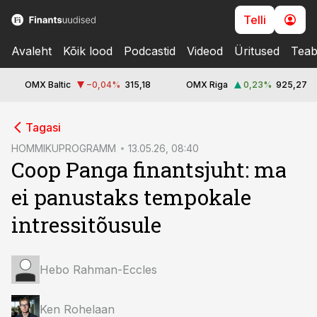
Telli
Avaleht
Kõik lood
Podcastid
Videod
Üritused
Teab
OMX Baltic
−0,04
%
315,18
OMX Riga
0,23
%
925,27
cebook
cebook
Tagasi
Twitter)
Twitter)
HOMMIKUPROGRAMM
13.05.26, 08:40
Coop Panga finantsjuht: ma
kedIn
kedIn
ei panustaks tempokale
ail
ail
intressitõusule
k
k
Hebo Rahman-Eccles
Ken Rohelaan