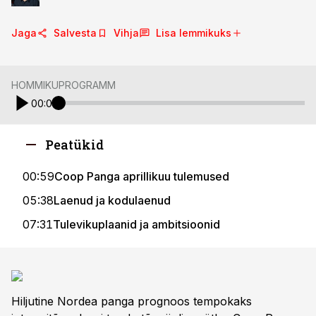
Jaga
Salvesta
Vihja
Lisa lemmikuks
HOMMIKUPROGRAMM
00:00
Peatükid
00:59
Coop Panga aprillikuu tulemused
05:38
Laenud ja kodulaenud
07:31
Tulevikuplaanid ja ambitsioonid
Hiljutine Nordea panga prognoos tempokaks