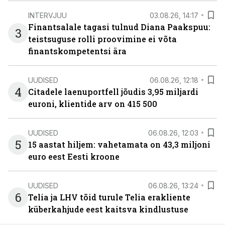
INTERVJUU
03.08.26, 14:17
Finantsalale tagasi tulnud Diana Paakspuu:
3
teistsuguse rolli proovimine ei võta
finantskompetentsi ära
UUDISED
06.08.26, 12:18
4
Citadele laenuportfell jõudis 3,95 miljardi
euroni, klientide arv on 415 500
UUDISED
06.08.26, 12:03
5
15 aastat hiljem: vahetamata on 43,3 miljoni
euro eest Eesti kroone
UUDISED
06.08.26, 13:24
6
Telia ja LHV tõid turule Telia erakliente
küberkahjude eest kaitsva kindlustuse