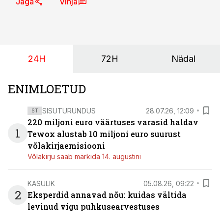
Jaga
Vihja
24H
72H
Nädal
ENIMLOETUD
SISUTURUNDUS
28.07.26, 12:09
ST
220 miljoni euro väärtuses varasid haldav
1
Tewox alustab 10 miljoni euro suurust
võlakirjaemisiooni
Võlakirju saab märkida 14. augustini
KASULIK
05.08.26, 09:22
2
Eksperdid annavad nõu: kuidas vältida
levinud vigu puhkusearvestuses